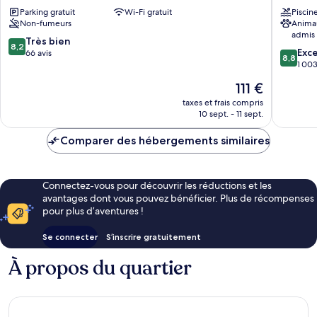
Inn
&
Parking gratuit
Wi-Fi gratuit
Piscin
Friday
Spa
Non-fumeurs
Anima
Harbor
Friday
admis
Harbor
8.2
Très bien
8,2
8.8
Exce
sur
66 avis
8,8
sur
1 003
10,
10,
Très
Le
111 €
Excellen
bien,
nouveau
1 003 av
taxes et frais compris
66 avis
prix
10 sept. - 11 sept.
est
de
Comparer des hébergements similaires
111 €
Connectez-vous pour découvrir les réductions et les
avantages dont vous pouvez bénéficier. Plus de récompenses
pour plus d’aventures !
Se connecter
S’inscrire gratuitement
À propos du quartier