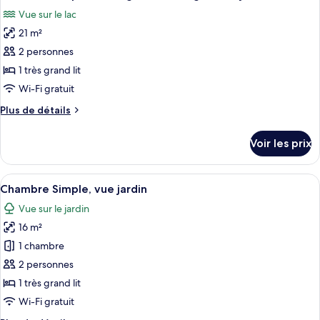
toutes
Vue sur le lac
les
21 m²
photos
pour
2 personnes
ce
1 très grand lit
type
Wi-Fi gratuit
de
Plus
Plus de détails
chambre :
de
Chambre
détails
Voir les prix
sur
Simple,
le
1
type
Afficher
Un lit avec une couvre-lit verte, plusi
très
3
de
Chambre Simple, vue jardin
toutes
grand
chambre
Vue sur le jardin
Chambre
les
lit,
Simple,
16 m²
photos
baignoire
1
pour
1 chambre
à
très
ce
grand
jets,
2 personnes
lit,
type
vue
1 très grand lit
baignoire
de
lac
Wi-Fi gratuit
à
chambre :
jets,