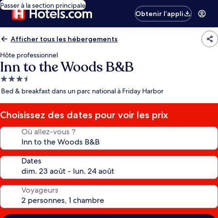
Passer à la section principale
Obtenir l’appli
Afficher tous les hébergements
Hôte professionnel
Inn to the Woods B&B
Hébergement
3.5 étoiles
Bed & breakfast dans un parc national à Friday Harbor
Choisissez des dates pour voir les prix
Où allez-vous ?
Dates
Voyageurs