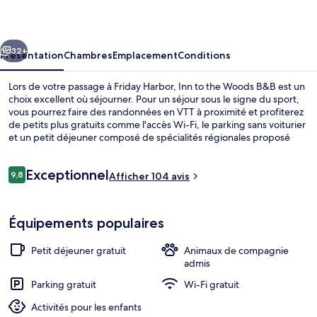
the
Woods
cédent
Suivant
B&B
32+
Présentation
Chambres
Emplacement
Conditions
Lors de votre passage à Friday Harbor, Inn to the Woods B&B est un
choix excellent où séjourner. Pour un séjour sous le signe du sport,
vous pourrez faire des randonnées en VTT à proximité et profiterez
de petits plus gratuits comme l'accès Wi-Fi, le parking sans voiturier
et un petit déjeuner composé de spécialités régionales proposé
tous les jours entre 09 h 00 et 10 h 00. Parmi les autres petits
avantages de cet hébergement figurent une terrasse, un jardin et
Avis
Exceptionnel
une navette vélos.
9,8
Afficher 104 avis
9,8 sur 10
voyageurs
Enceinte de l’hébergement
Équipements populaires
Petit déjeuner gratuit
Animaux de compagnie
admis
Parking gratuit
Wi-Fi gratuit
Activités pour les enfants