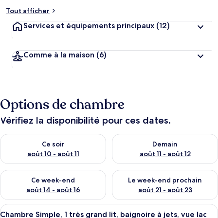
Tout afficher
Services et équipements principaux
(12)
Comme à la maison
(6)
Options de chambre
Vérifiez la disponibilité pour ces dates.
Vérifier la disponibilité pour ce soir août 10 - août 11
Vérifier la disponibilité pour 
Ce soir
Demain
août 10 - août 11
août 11 - août 12
Vérifier la disponibilité pour ce week-end août 14 - août 16
Vérifier la disponibilité pour
Ce week-end
Le week-end prochain
août 14 - août 16
août 21 - août 23
Afficher
Un lit à baldaquin à quatre poteaux, r
3
Chambre Simple, 1 très grand lit, baignoire à jets, vue lac