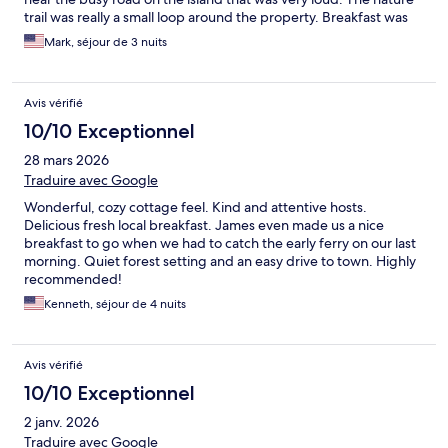
trail was really a small loop around the property. Breakfast was
nice but it was only served at 9:00 am. Given the price, we
Mark, séjour de 3 nuits
expected more.
Avis vérifié
10/10 Exceptionnel
28 mars 2026
Traduire avec Google
Wonderful, cozy cottage feel. Kind and attentive hosts.
Delicious fresh local breakfast. James even made us a nice
breakfast to go when we had to catch the early ferry on our last
morning. Quiet forest setting and an easy drive to town. Highly
recommended!
Kenneth, séjour de 4 nuits
Avis vérifié
10/10 Exceptionnel
2 janv. 2026
Traduire avec Google