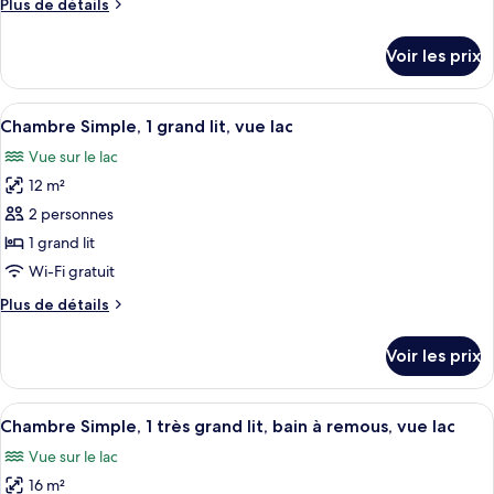
Plus
Plus de détails
Chambre
vue
de
lac
Simple,
détails
Voir les prix
vue
sur
le
jardin
type
Afficher
Une chambre confortable avec un lit en
3
de
Chambre Simple, 1 grand lit, vue lac
toutes
chambre
Vue sur le lac
Chambre
les
Simple,
12 m²
photos
vue
pour
2 personnes
jardin
ce
1 grand lit
type
Wi-Fi gratuit
de
Plus
Plus de détails
chambre :
de
Chambre
détails
Voir les prix
sur
Simple,
le
1
type
Afficher
Un salon avec un téléviseur posé sur u
grand
1
de
Chambre Simple, 1 très grand lit, bain à remous, vue lac
toutes
lit,
chambre
Vue sur le lac
Chambre
les
vue
Simple,
16 m²
photos