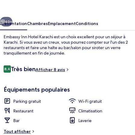
Hotel
Karachi
cédent
Suivant
40+
Présentation
Chambres
Emplacement
Conditions
Embassy Inn Hotel Karachi est un choix excellent pour un séjour à
Karachi. Si vous avez un creux, vous pourrez compter sur l'un des 2
restaurants et faire une halte au bar/salon pour siroter un verre
tranquillement en fin de journée.
Avis
Très bien
8,4
Afficher 8 avis
8,4 sur 10
voyageurs
Détail de l’intérieur
Équipements populaires
Parking gratuit
Wi-Fi gratuit
Restaurant
Climatisation
Bar
Laverie
Tout afficher