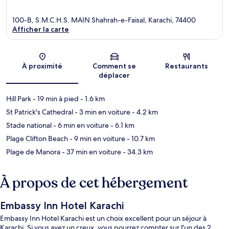
100-B, S.M.C.H.S. MAIN Shahrah-e-Faisal, Karachi, 74400
Afficher la carte
Carte
À proximité
Comment se
Restaurants
déplacer
Hill Park
- 19 min à pied
- 1.6 km
St Patrick's Cathedral
- 3 min en voiture
- 4.2 km
Stade national
- 6 min en voiture
- 6.1 km
Plage Clifton Beach
- 9 min en voiture
- 10.7 km
Plage de Manora
- 37 min en voiture
- 34.3 km
À propos de cet hébergement
Embassy Inn Hotel Karachi
Embassy Inn Hotel Karachi est un choix excellent pour un séjour à
Karachi. Si vous avez un creux, vous pourrez compter sur l'un des 2