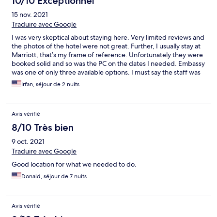
10/10 Exceptionnel
15 nov. 2021
Traduire avec Google
I was very skeptical about staying here. Very limited reviews and
the photos of the hotel were not great. Further, I usually stay at
Marriott, that’s my frame of reference. Unfortunately they were
booked solid and so was the PC on the dates I needed. Embassy
was one of only three available options. I must say the staff was
GREAT and the room was SPOTLESSLY clean top to bottom. I
Irfan, séjour de 2 nuits
came with low expectations but I left well rested. If you are
looking for a no-frills low cost option that’s got all the basics than
this one is hard to beat.
Avis vérifié
8/10 Très bien
9 oct. 2021
Traduire avec Google
Good location for what we needed to do.
Donald, séjour de 7 nuits
Avis vérifié