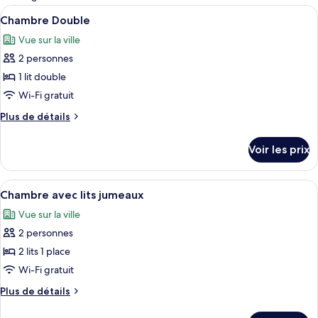
les
Afficher
Chambre Double | Minibar, coffres-for
6
Chambre Double
chambres
toutes
Vue sur la ville
les
2 personnes
photos
pour
1 lit double
ce
Wi-Fi gratuit
type
Plus
Plus de détails
de
de
chambre :
détails
Voir les prix
sur
Chambre
le
Double
type
Afficher
Minibar, coffres-forts dans les chambr
3
de
Chambre avec lits jumeaux
toutes
chambre
Vue sur la ville
Chambre
les
Double
2 personnes
photos
pour
2 lits 1 place
ce
Wi-Fi gratuit
type
Plus
Plus de détails
de
de
chambre :
détails