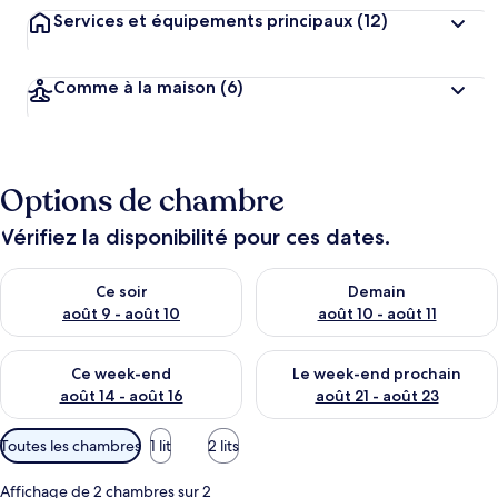
Services et équipements principaux
(12)
Comme à la maison
(6)
Options de chambre
Vérifiez la disponibilité pour ces dates.
Vérifier la disponibilité pour ce soir août 9 - août 10
Vérifier la disponibilité pour 
Ce soir
Demain
août 9 - août 10
août 10 - août 11
Vérifier la disponibilité pour ce week-end août 14 - août 16
Vérifier la disponibilité pour
Ce week-end
Le week-end prochain
août 14 - août 16
août 21 - août 23
Filtres
Toutes les chambres
1 lit
2 lits
disponibles
pour
Affichage de 2 chambres sur 2