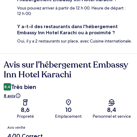
Vous pouvez arriver à partir de 12 h 00. Heure de départ :
12 h 00.
Y a-t-il des restaurants dans l'hébergement
Embassy Inn Hotel Karachi ou à proximité ?
Oui, il y a 2 restaurants sur place, avec Cuisine internationale.
Avis sur l’hébergement Embassy
Avis
Inn Hotel Karachi
Très bien
8,4
8 avis
8,6
10
8,4
Propreté
Emplacement
Personnel et service
Avis
Avis vérifié
4/10 Correct