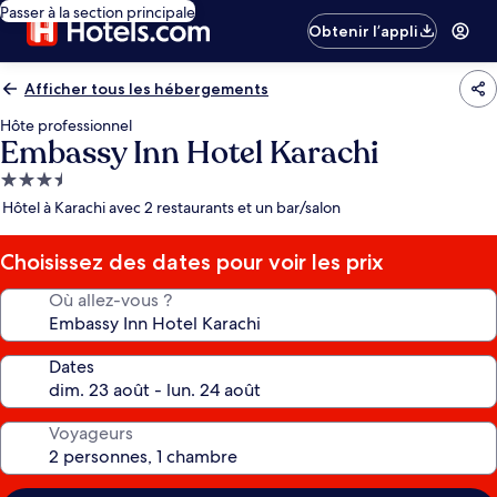
Passer à la section principale
Obtenir l’appli
Afficher tous les hébergements
Hôte professionnel
Embassy Inn Hotel Karachi
Hébergement
3.5 étoiles
Hôtel à Karachi avec 2 restaurants et un bar/salon
Choisissez des dates pour voir les prix
Où allez-vous ?
Dates
Voyageurs