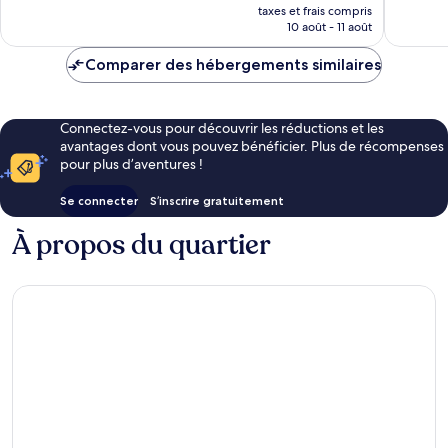
nouveau
176 avis
taxes et frais compris
prix
10 août - 11 août
est
de
Comparer des hébergements similaires
52 €
Connectez-vous pour découvrir les réductions et les
avantages dont vous pouvez bénéficier. Plus de récompenses
pour plus d’aventures !
Se connecter
S’inscrire gratuitement
À propos du quartier