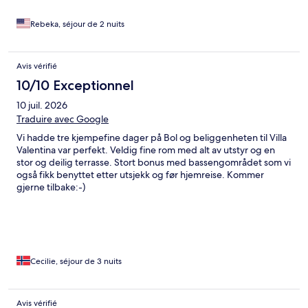
Rebeka, séjour de 2 nuits
Avis vérifié
10/10 Exceptionnel
10 juil. 2026
Traduire avec Google
Vi hadde tre kjempefine dager på Bol og beliggenheten til Villa
Valentina var perfekt. Veldig fine rom med alt av utstyr og en
stor og deilig terrasse. Stort bonus med bassengområdet som vi
også fikk benyttet etter utsjekk og før hjemreise. Kommer
gjerne tilbake:-)
Cecilie, séjour de 3 nuits
Avis vérifié