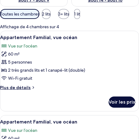
août 7 - août 9
août 14 - août 16
Filtres
Toutes les chambres
2 lits
3+ lits
1 lit
disponibles
pour
Affichage de 4 chambres sur 4
les
Afficher
Un lit avec une tête de lit bleu foncé, 
9
Appartement Familial, vue océan
chambres
toutes
Vue sur l’océan
les
60 m²
photos
pour
5 personnes
ce
2 très grands lits et 1 canapé-lit (double)
type
Wi-Fi gratuit
de
Plus
Plus de détails
chambre :
de
Appartement
détails
Voir les prix
sur
Familial,
le
vue
type
Afficher
Une chambre avec un grand lit, une fe
océan
8
de
Appartement Familial, vue océan
toutes
chambre
Vue sur l’océan
Appartement
les
Familial,
60 m²