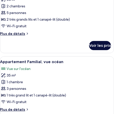
photos
vue
pour
2 chambres
océan
ce
5 personnes
type
2 très grands lits et 1 canapé-lit (double)
de
Wi-Fi gratuit
chambre :
Plus
Plus de détails
Appartement
de
Familial,
détails
Voir les prix
vue
sur
le
océan
type
Afficher
Une chambre à coucher comprenant un l
7
de
Appartement Familial, vue océan
toutes
chambre
Vue sur l’océan
Appartement
les
Familial,
35 m²
photos
vue
pour
1 chambre
océan
ce
3 personnes
type
1 très grand lit et 1 canapé-lit (double)
de
Wi-Fi gratuit
chambre :
Plus
Plus de détails
Appartement
de