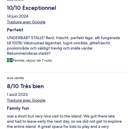
10/10 Exceptionnel
14 juin 2024
Traduire avec Google
Perfekt
UNDERBART STÄLLE! Rent, fräscht, perfekt läge, allt fungerade
till 100%! Välutrustad lägenhet, lugnt område, jättefräscht
poolområde och väldigt trevlig och snälla värdar.
Rekommenderas starkt!!
Pernille, séjour de 7 nuits
Avis vérifié
8/10 Très bien
1 août 2023
Traduire avec Google
Family fun
was a short but very nice visit to the island. We got there late
and had to leave early the next day, so we did not get to explore
the entire island. A great space for kids to play and a very