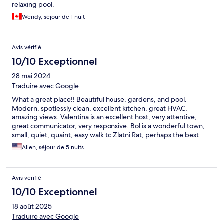
relaxing pool.
Wendy, séjour de 1 nuit
Avis vérifié
10/10 Exceptionnel
28 mai 2024
Traduire avec Google
What a great place!! Beautiful house, gardens, and pool.
Modern, spotlessly clean, excellent kitchen, great HVAC,
amazing views. Valentina is an excellent host, very attentive,
great communicator, very responsive. Bol is a wonderful town,
small, quiet, quaint, easy walk to Zlatni Rat, perhaps the best
beach in Croatia. Strongly recommend, stay here if you can!
Allen, séjour de 5 nuits
Avis vérifié
10/10 Exceptionnel
18 août 2025
Traduire avec Google