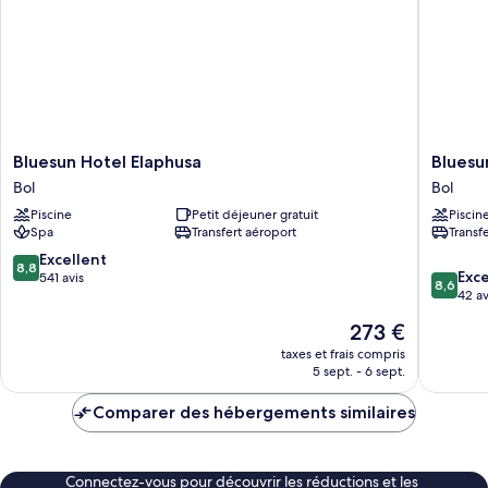
vue
océan
Bluesun
Bluesun
Bluesun Hotel Elaphusa
Bluesu
Hotel
Holiday
Bol
Bol
Elaphusa
Village
Piscine
Petit déjeuner gratuit
Piscin
Bol
Bonaca
Spa
Transfert aéroport
Transf
Bol
8.8
Excellent
8,8
8.6
Exce
sur
541 avis
8,6
sur
42 av
10,
10,
Excellent,
Le
273 €
Excellen
541 avis
nouveau
42 avis
taxes et frais compris
prix
5 sept. - 6 sept.
est
de
Comparer des hébergements similaires
273 €
Connectez-vous pour découvrir les réductions et les