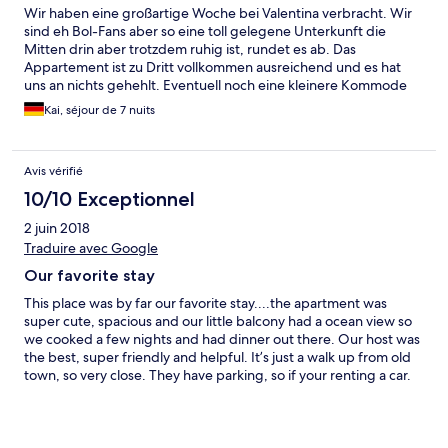
Wir haben eine großartige Woche bei Valentina verbracht. Wir
sind eh Bol-Fans aber so eine toll gelegene Unterkunft die
Mitten drin aber trotzdem ruhig ist, rundet es ab. Das
Appartement ist zu Dritt vollkommen ausreichend und es hat
uns an nichts gehehlt. Eventuell noch eine kleinere Kommode
im Schlafzimmer um noch etwas mehr Sachen zu
Kai, séjour de 7 nuits
unterzubringen. Der Poolbereich ist ebenfalls toll. Klare
Weiterempfehlung!
Avis vérifié
10/10 Exceptionnel
2 juin 2018
Traduire avec Google
Our favorite stay
This place was by far our favorite stay....the apartment was
super cute, spacious and our little balcony had a ocean view so
we cooked a few nights and had dinner out there. Our host was
the best, super friendly and helpful. It’s just a walk up from old
town, so very close. They have parking, so if your renting a car.
We did not have air con, which was a little bit of a bummer, but I
suppose you can just open all the windows. Other than then this
was our favorite place in Croatia 🇭🇷!!!! Would recommend very
much!!!