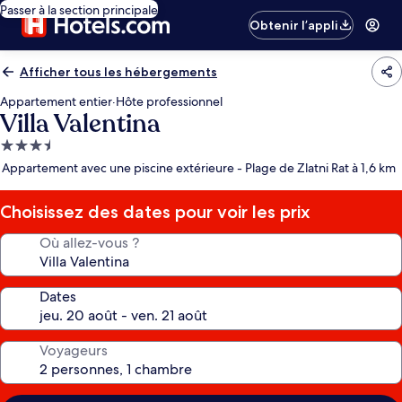
Passer à la section principale
Obtenir l’appli
Afficher tous les hébergements
Appartement entier
·
Hôte professionnel
Villa Valentina
Hébergement
3.5 étoiles
Appartement avec une piscine extérieure - Plage de Zlatni Rat à 1,6 km
Choisissez des dates pour voir les prix
Où allez-vous ?
Dates
Voyageurs