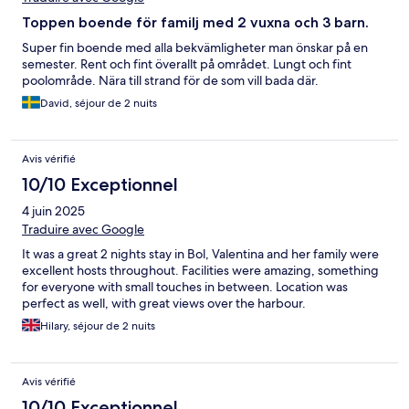
Toppen boende för familj med 2 vuxna och 3 barn.
Super fin boende med alla bekvämligheter man önskar på en
semester. Rent och fint överallt på området. Lungt och fint
poolområde. Nära till strand för de som vill bada där.
David, séjour de 2 nuits
Avis vérifié
10/10 Exceptionnel
4 juin 2025
Traduire avec Google
It was a great 2 nights stay in Bol, Valentina and her family were
excellent hosts throughout. Facilities were amazing, something
for everyone with small touches in between. Location was
perfect as well, with great views over the harbour.
Hilary, séjour de 2 nuits
Avis vérifié
10/10 Exceptionnel