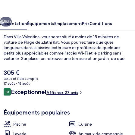
cédent
Suivant
52+
Présentation
Équipements
Emplacement
Prix
Conditions
Dans Villa Valentina, vous serez situé à moins de 15 minutes de
voiture de Plage de Zlatni Rat. Vous pourrez faire quelques
longueurs dans la piscine extérieure et profiterez de quelques
petits plus appréciables comme l'accès Wi-Fi et le parking sans
voiturier. Sur place, on retrouve une terrasse et un jardin, de quoi
passer un agréable séjour ! Les appartements bénéficient en outre
d'une baignoire relaxante profonde et d'une cuisine.
Le
305 €
prix
taxes et frais compris
actuel
17 août - 18 août
Appartement Familial, vue océan | Ter
est
Avis
Exceptionnel
10
Afficher 27 avis
de
10 sur 10
voyageurs
305 €.
Équipements populaires
Piscine
Cuisine
Laverie
Animaux de compagnie