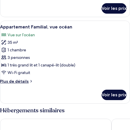
Familial,
détails
Voir les prix
vue
sur
le
océan
type
Afficher
Une chambre à coucher moderne avec un
7
de
Appartement Familial, vue océan
toutes
chambre
Vue sur l’océan
Appartement
les
Familial,
35 m²
photos
vue
pour
1 chambre
océan
ce
3 personnes
type
1 très grand lit et 1 canapé-lit (double)
de
Wi-Fi gratuit
chambre :
Plus
Plus de détails
Appartement
de
Familial,
détails
Voir les prix
vue
sur
le
océan
type
Hébergements similaires
de
chambre
Bluesun Hotel Elaphusa
Bluesun 
Appartement
Familial,