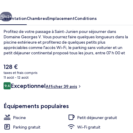
V
cédent
Suivant
62+
Présentation
Chambres
Emplacement
Conditions
Profitez de votre passage à Saint-Junien pour séjourner dans
Domaine Georges V. Vous pourrez faire quelques longueurs dans la
piscine extérieure et profiterez de quelques petits plus
appréciables comme l'accès Wi-Fi, le parking sans voiturier et un
petit déjeuner continental proposé tous les jours, entre 07 h 00 et
10 h 00. Au menu des petits plus offerts sur place, on trouve une
terrasse et un jardin. Sympa non ?
Le
128 €
prix
taxes et frais compris
actuel
11 août - 12 août
Façade de l’hébergement
est
Avis
Exceptionnel
9,4
Afficher 39 avis
de
9,4 sur 10
voyageurs
128 €.
Équipements populaires
Piscine
Petit déjeuner gratuit
Parking gratuit
Wi-Fi gratuit