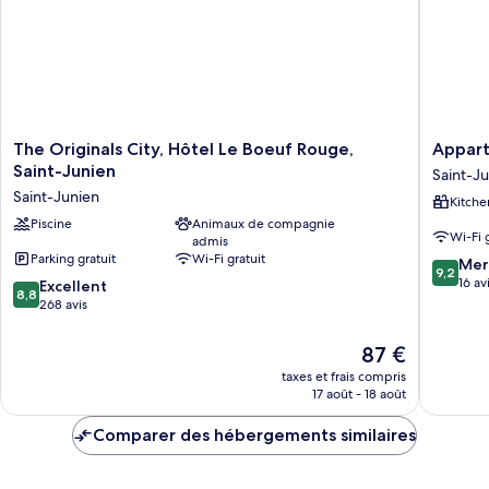
The
Appart'h
The Originals City, Hôtel Le Boeuf Rouge,
Appart
Originals
Le
Saint-Junien
Saint-J
City,
Corot
Saint-Junien
Kitche
Hôtel
-
Le
Piscine
Animaux de compagnie
Accès
Wi-Fi 
admis
Boeuf
Autono
Parking gratuit
Wi-Fi gratuit
9.2
Rouge,
Saint-
Mer
9,2
sur
Saint-
Junien
16 av
8.8
Excellent
8,8
10,
Junien
sur
268 avis
Merveill
Saint-
10,
16 avis
Junien
Excellent,
Le
87 €
268 avis
nouveau
taxes et frais compris
prix
17 août - 18 août
est
de
Comparer des hébergements similaires
87 €