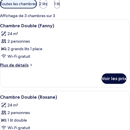
Filtres
Toutes les chambres
2 lits
1 lit
disponibles
pour
Affichage de 3 chambres sur 3
les
Afficher
Une chambre d’hôtel avec deux lits, 
26
Chambre Double (Fanny)
chambres
toutes
24 m²
les
2 personnes
photos
pour
2 grands lits 1 place
ce
Wi-Fi gratuit
type
Plus
Plus de détails
de
de
chambre :
détails
Voir les prix
sur
Chambre
le
Double
type
Afficher
Une chambre à coucher moderne avec u
(Fanny)
24
de
Chambre Double (Roxane)
toutes
chambre
24 m²
Chambre
les
Double
2 personnes
photos
(Fanny)
pour
1 lit double
ce
Wi-Fi gratuit