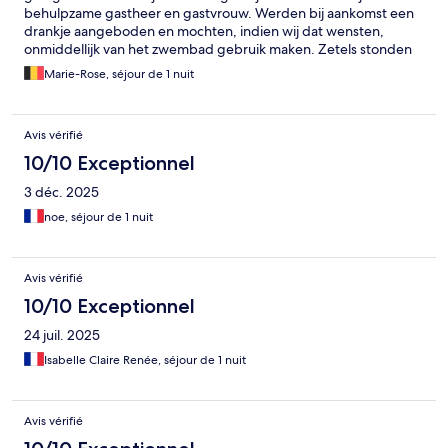
behulpzame gastheer en gastvrouw. Werden bij aankomst een
drankje aangeboden en mochten, indien wij dat wensten,
onmiddellijk van het zwembad gebruik maken. Zetels stonden
klaar bij aankomst. Voor het avondeten, indien je dat wenst,
Marie-Rose, séjour de 1 nuit
reserveren ze een restaurant voor jou. Is ook wel een aanrader
om te reserveren. Ontbijt vonden we iets minder, maar wel
lekker en vers. Een baguette zou wel mogen. Toespijzen waren
Avis vérifié
enkel confituren en honing, gemaakt door de heer deze huizes.
Is ideaal gelegen indien je een bezoek wenst te brengen aan
10/10 Exceptionnel
Oradour-sur-Glane.
3 déc. 2025
noe, séjour de 1 nuit
Avis vérifié
10/10 Exceptionnel
24 juil. 2025
Isabelle Claire Renée, séjour de 1 nuit
Avis vérifié