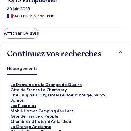
10/10 Exceptionnel
30 juin 2025
MARTINE, séjour de 1 nuit
Afficher 39 avis
Continuez vos recherches
Hébergements
L
Le Domaine de la Grange de Quaire
i
L
Gite de France Le Chambery
e
i
L
The Originals City, Hôtel Le Boeuf Rouge, Saint-
n
e
i
Junien
o
n
e
L
Les Picardies
u
o
n
i
L
Mobil-Homes Camping des Lacs
v
u
o
e
i
L
Gite de France 6 People
r
v
u
n
e
i
L
Chambres d'hotes d'Antardieu
a
r
v
o
n
e
i
L
La Grange Ancienne