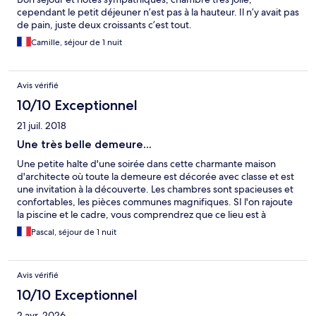
cependant le petit déjeuner n’est pas à la hauteur. Il n’y avait pas
de pain, juste deux croissants c’est tout.
Camille, séjour de 1 nuit
Avis vérifié
10/10 Exceptionnel
21 juil. 2018
Une très belle demeure...
Une petite halte d'une soirée dans cette charmante maison
d'architecte où toute la demeure est décorée avec classe et est
une invitation à la découverte. Les chambres sont spacieuses et
confortables, les pièces communes magnifiques. SI l'on rajoute
la piscine et le cadre, vous comprendrez que ce lieu est à
recommander sans aucune hésitation. Le rapport qualité prix est
Pascal, séjour de 1 nuit
parfait, les hôtes sont extrêmement prévenants et
transformeront votre séjour en un moment très appréciable. Le
petit déjeuner est copieux et vous permettra de découvrir les
Avis vérifié
saveurs de cet endroit. En résumé, n'hésitez pas pour une halte
entre Limoges et Angouleme ou un séjour découverte de cet
10/10 Exceptionnel
endroit...
2 avr. 2026