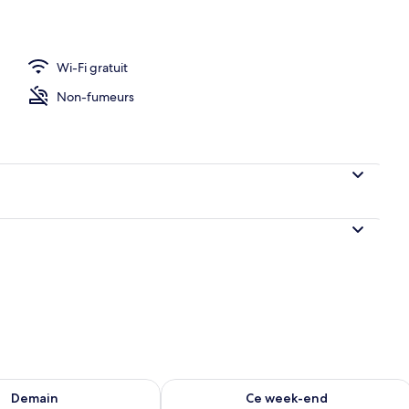
Wi-Fi gratuit
hébergement
Non-fumeurs
sponibilité pour demain août 9 - août 10
Vérifier la disponibilité pour ce week
Demain
Ce week-end