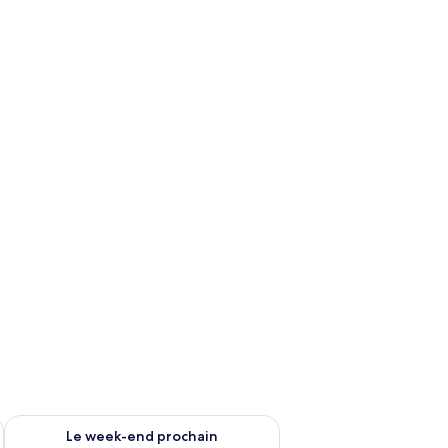
-end août 14 - août 16
Vérifier la disponibilité pour le week-end prochain août 21 - 
Le week-end prochain