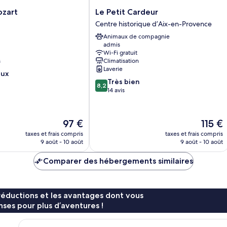
Le
ozart
Le Petit Cardeur
Petit
Centre historique d’Aix-en-Provence
Cardeur
Animaux de compagnie
Centre
admis
historique
Wi-Fi gratuit
d’Aix-
s
Climatisation
en-
Laverie
eux
Provence
8.2
Très bien
8,2
sur
14 avis
10,
Très
bien,
Le
Le
97 €
115 €
14 avis
nouveau
nouvea
taxes et frais compris
taxes et frais compris
prix
prix
9 août - 10 août
9 août - 10 août
est
est
de
de
Comparer des hébergements similaires
97 €
115 €
réductions et les avantages dont vous
ses pour plus d’aventures !