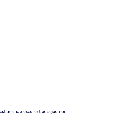
Douche, artic
t un choix excellent où séjourner.
Équipement 