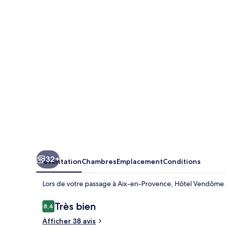
Vendôme
32+
Présentation
Chambres
Emplacement
Conditions
Lors de votre passage à Aix-en-Provence, Hôtel Vendôme es
Avis
Très bien
8,4
8,4 sur 10
voyageurs
Afficher 38 avis