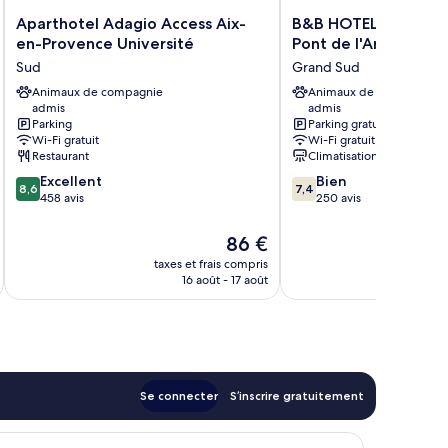
Aparthotel
B&B
Aparthotel Adagio Access Aix-
B&B HOTEL AIX EN 
Adagio
HOTEL
en-Provence Université
Pont de l'Arc
Access
AIX
Sud
Grand Sud
Aix-
EN
en-
Animaux de compagnie
PROVENCE
Animaux de compagnie
admis
admis
Provence
Pont
Parking
Parking gratuit
Université
de
Wi-Fi gratuit
Wi-Fi gratuit
Sud
l'Arc
Restaurant
Climatisation
Grand
8.6
7.4
Excellent
Bien
Sud
8,6
7,4
sur
sur
458 avis
250 avis
10,
10,
Excellent,
Bien,
Le
86 €
458 avis
250 avis
u
nouveau
taxes et frais compris
tax
prix
16 août - 17 août
est
de
86 €
Se connecter
S’inscrire gratuitement