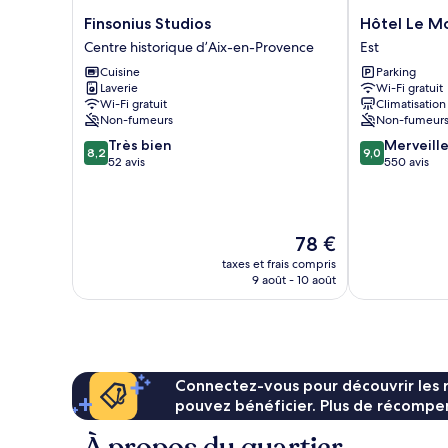
Finsonius
Hôtel
Finsonius Studios
Hôtel Le M
Studios
Le
Centre historique d’Aix-en-Provence
Est
Centre
Mozart
Cuisine
Parking
historique
Est
Laverie
Wi-Fi gratuit
d’Aix-
Wi-Fi gratuit
Climatisation
en-
Non-fumeurs
Non-fumeur
Provence
8.2
9.0
Très bien
Merveill
8,2
9,0
sur
sur
52 avis
550 avis
10,
10,
Très
Merveilleux,
bien,
550 avis
52 avis
Le
78 €
nouveau
taxes et frais compris
prix
9 août - 10 août
est
de
78 €
Connectez-vous pour découvrir les 
pouvez bénéficier. Plus de récompen