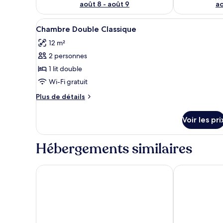
août 8 - août 9
ao
Afficher
Une chambre d’hôtel avec un li
12
Chambre Double Classique
toutes
12 m²
les
2 personnes
photos
pour
1 lit double
ce
Wi-Fi gratuit
type
Plus
Plus de détails
de
de
chambre :
détails
Voir les pri
sur
Chambre
le
Double
type
Hébergements similaires
Classique
de
chambre
Chambre
Finsonius Studios
Hôtel Le Moz
Double
Classique