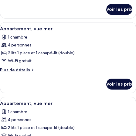
de
chambre :
détails
Voir les prix
sur
Appartement,
le
vue
type
Afficher
Un lit double avec une tête de lit en
mer
11
de
Appartement, vue mer
toutes
chambre
1 chambre
Appartement,
les
vue
4 personnes
photos
mer
pour
2 lits 1 place et 1 canapé-lit (double)
ce
Wi-Fi gratuit
type
Plus
Plus de détails
de
de
chambre :
détails
Voir les prix
sur
Appartement,
le
vue
type
Afficher
Un lit double avec une tête de lit en
mer
11
de
Appartement, vue mer
toutes
chambre
1 chambre
Appartement,
les
vue
4 personnes
photos
mer
pour
2 lits 1 place et 1 canapé-lit (double)
ce
Wi-Fi gratuit