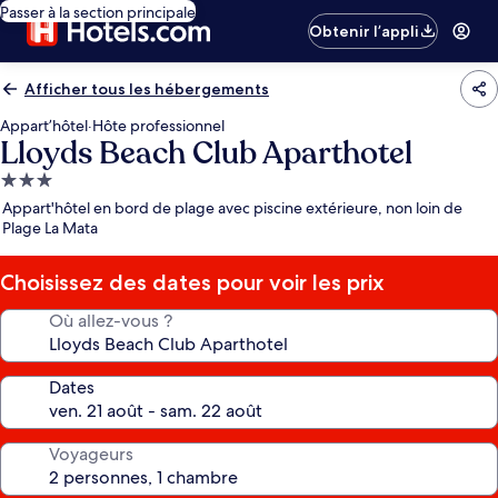
Passer à la section principale
Obtenir l’appli
Afficher tous les hébergements
Appart’hôtel
·
Hôte professionnel
Lloyds Beach Club Aparthotel
Hébergement
3.0 étoiles
Appart'hôtel en bord de plage avec piscine extérieure, non loin de
Plage La Mata
Choisissez des dates pour voir les prix
Où allez-vous ?
Dates
Voyageurs