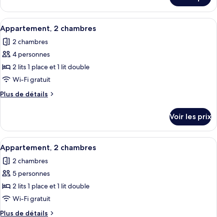
sur
2
le
chambres
type
Afficher
Une cuisine moderne avec des armoires
8
de
Appartement, 2 chambres
toutes
chambre
2 chambres
Appartement,
les
2
4 personnes
photos
chambres
pour
2 lits 1 place et 1 lit double
ce
Wi-Fi gratuit
type
Plus
Plus de détails
de
de
chambre :
détails
Voir les prix
sur
Appartement,
le
2
type
Afficher
Une cuisine moderne avec des armoires
chambres
8
de
Appartement, 2 chambres
toutes
chambre
2 chambres
Appartement,
les
2
5 personnes
photos
chambres
pour
2 lits 1 place et 1 lit double
ce
Wi-Fi gratuit
type
Plus
Plus de détails