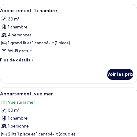
1
type
Afficher
Une terrasse sur le toit, avec des faut
chambre
7
de
Appartement, 1 chambre
toutes
chambre
30 m²
Appartement,
les
1
1 chambre
photos
chambre
pour
4 personnes
ce
1 grand lit et 1 canapé-lit (1 place)
type
Wi-Fi gratuit
de
Plus
Plus de détails
chambre :
de
Appartement,
détails
Voir les prix
sur
1
le
chambre
type
Afficher
Un lit double avec une tête de lit en
11
de
Appartement, vue mer
toutes
chambre
Vue sur la mer
Appartement,
les
1
30 m²
photos
chambre
pour
1 chambre
ce
1 personne
type
2 lits 1 place et 1 canapé-lit (double)