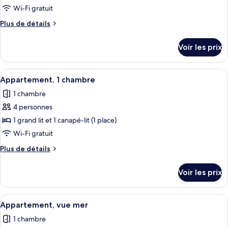
de
Wi-Fi gratuit
chambre :
Plus
Plus de détails
Appartement,
de
vue
détails
Voir les prix
mer
sur
le
type
Afficher
Une terrasse sur le toit, avec des faut
7
de
Appartement, 1 chambre
toutes
chambre
1 chambre
Appartement,
les
vue
4 personnes
photos
mer
pour
1 grand lit et 1 canapé-lit (1 place)
ce
Wi-Fi gratuit
type
Plus
Plus de détails
de
de
chambre :
détails
Voir les prix
sur
Appartement,
le
1
type
Afficher
Un lit double avec une tête de lit en
chambre
11
de
Appartement, vue mer
toutes
chambre
1 chambre
Appartement,
les