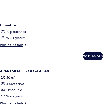
Chambre
10 personnes
Wi-Fi gratuit
Plus
Plus de détails
de
détails
Voir les prix
sur
le
type
Afficher
1 chambre, coffres-forts dans les cha
9
de
APARTMENT 1 ROOM 4 PAX
toutes
chambre
40 m²
Chambre
les
4 personnes
photos
pour
1 lit double
ce
Wi-Fi gratuit
type
Plus
Plus de détails