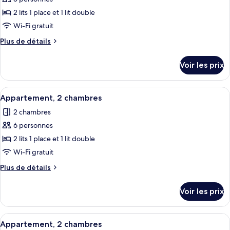
photos
chambres
pour
2 lits 1 place et 1 lit double
ce
Wi-Fi gratuit
type
Plus
Plus de détails
de
de
chambre :
détails
Voir les prix
sur
Appartement,
le
2
type
Afficher
Une cuisine moderne avec des armoires
chambres
8
de
Appartement, 2 chambres
toutes
chambre
2 chambres
Appartement,
les
2
6 personnes
photos
chambres
pour
2 lits 1 place et 1 lit double
ce
Wi-Fi gratuit
type
Plus
Plus de détails
de
de
chambre :
détails
Voir les prix
sur
Appartement,
le
2
type
Afficher
Une cuisine moderne avec des armoires
chambres
8
de
Appartement, 2 chambres