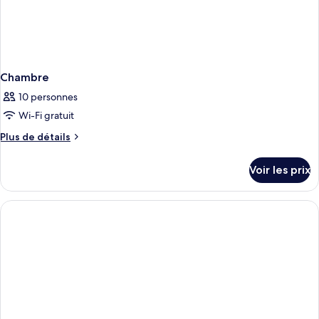
Chambre
10 personnes
Wi-Fi gratuit
Plus
Plus de détails
de
détails
Voir les prix
sur
le
type
de
chambre
Chambre