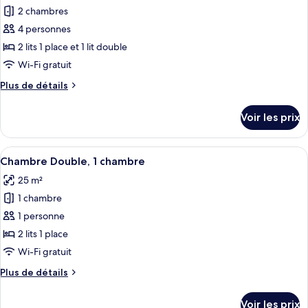
toutes
chambre
2 chambres
Appartement,
les
2
4 personnes
photos
chambres
pour
2 lits 1 place et 1 lit double
ce
Wi-Fi gratuit
type
Plus
Plus de détails
de
de
chambre :
détails
Voir les prix
sur
Appartement,
le
2
type
Afficher
Un lit double avec deux tables de che
chambres
3
de
Chambre Double, 1 chambre
toutes
chambre
25 m²
Appartement,
les
2
1 chambre
photos
chambres
pour
1 personne
ce
2 lits 1 place
type
Wi-Fi gratuit
de
Plus
Plus de détails
chambre :
de
Chambre
détails
Voir les prix