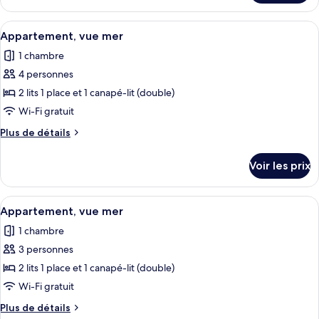
le
type
Afficher
Un lit double avec une tête de lit en
11
de
Appartement, vue mer
toutes
chambre
1 chambre
Appartement,
les
vue
4 personnes
photos
mer
pour
2 lits 1 place et 1 canapé-lit (double)
ce
Wi-Fi gratuit
type
Plus
Plus de détails
de
de
chambre :
détails
Voir les prix
sur
Appartement,
le
vue
type
Afficher
Un lit double avec une tête de lit en
mer
11
de
Appartement, vue mer
toutes
chambre
1 chambre
Appartement,
les
vue
3 personnes
photos
mer
pour
2 lits 1 place et 1 canapé-lit (double)
ce
Wi-Fi gratuit
type
Plus
Plus de détails
de