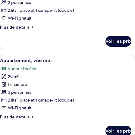
1
2 personnes
photos
chambre
pour
2 lits 1 place et 1 canapé-lit (double)
ce
Wi-Fi gratuit
type
Plus
Plus de détails
de
de
chambre :
détails
Voir les prix
sur
Appartement,
le
vue
type
Afficher
Un lit double avec une tête de lit en
mer
11
de
Appartement, vue mer
toutes
chambre
Vue sur l’océan
Appartement,
les
vue
29 m²
photos
mer
pour
1 chambre
ce
3 personnes
type
2 lits 1 place et 1 canapé-lit (double)
de
Wi-Fi gratuit
chambre :
Plus
Plus de détails
Appartement,
de
vue
détails
Voir les prix
mer
sur