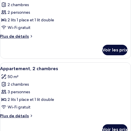
2
2 chambres
photos
chambres
pour
2 personnes
ce
2 lits 1 place et 1 lit double
type
Wi-Fi gratuit
de
Plus
Plus de détails
chambre :
de
Appartement,
détails
Voir les prix
sur
2
le
chambres
type
Afficher
Une cuisine moderne avec des armoires
8
de
Appartement, 2 chambres
toutes
chambre
50 m²
Appartement,
les
2
2 chambres
photos
chambres
pour
3 personnes
ce
2 lits 1 place et 1 lit double
type
Wi-Fi gratuit
de
Plus
Plus de détails
chambre :
de
Appartement,
détails
Voir les prix