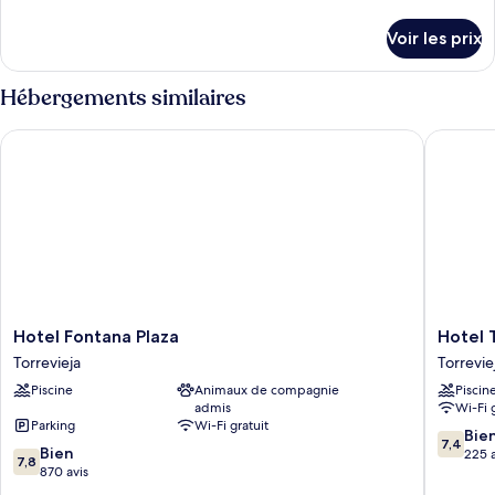
de
de
chambre :
détails
Voir les prix
sur
APARTMENT
le
1
type
Hébergements similaires
ROOM
de
chambre
4
Hotel Fontana Plaza
Hotel To
APARTMENT
PAX
1
ROOM
4
PAX
Hotel
Hotel
Hotel Fontana Plaza
Hotel 
Fontana
Torrejo
Torrevieja
Torrevie
Plaza
Torrevie
Piscine
Animaux de compagnie
Piscin
Torrevieja
admis
Wi-Fi 
Parking
Wi-Fi gratuit
7.4
Bie
7,4
7.8
Bien
sur
225 a
7,8
sur
870 avis
10,
10,
Bien,