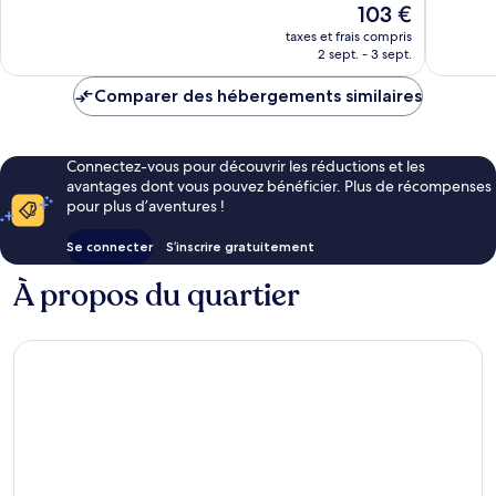
Le
103 €
Bien,
225 avis
nouveau
870 avis
taxes et frais compris
prix
2 sept. - 3 sept.
est
de
Comparer des hébergements similaires
103 €
Connectez-vous pour découvrir les réductions et les
avantages dont vous pouvez bénéficier. Plus de récompenses
pour plus d’aventures !
Se connecter
S’inscrire gratuitement
À propos du quartier