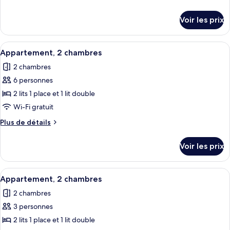
de
de
chambre :
détails
Voir les prix
sur
Appartement,
le
2
type
Afficher
Une cuisine moderne avec des armoires
chambres
8
de
Appartement, 2 chambres
toutes
chambre
2 chambres
Appartement,
les
2
6 personnes
photos
chambres
pour
2 lits 1 place et 1 lit double
ce
Wi-Fi gratuit
type
Plus
Plus de détails
de
de
chambre :
détails
Voir les prix
sur
Appartement,
le
2
type
Afficher
Une cuisine moderne avec des armoires
chambres
8
de
Appartement, 2 chambres
toutes
chambre
2 chambres
Appartement,
les
2
3 personnes
photos
chambres
pour
2 lits 1 place et 1 lit double