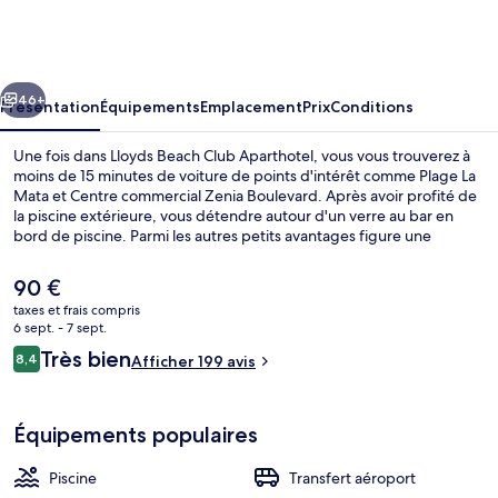
Beach
Club
Aparthotel
cédent
Suivant
46+
Présentation
Équipements
Emplacement
Prix
Conditions
Une fois dans Lloyds Beach Club Aparthotel, vous vous trouverez à
moins de 15 minutes de voiture de points d'intérêt comme Plage La
Mata et Centre commercial Zenia Boulevard. Après avoir profité de
la piscine extérieure, vous détendre autour d'un verre au bar en
bord de piscine. Parmi les autres petits avantages figure une
terrasse et, petit plus appréciable, vous trouverez une télévision à
écran plat et l'accès Wi-Fi à Internet gratuit dans les appartements
Le
90 €
de cet hébergement. Les autres voyageurs ne disent que du bien
prix
taxes et frais compris
en ce qui concerne le personnel attentionné.
actuel
6 sept. - 7 sept.
Piscine extérieure
est
Avis
Très bien
8,4
Afficher 199 avis
de
8,4 sur 10
voyageurs
90 €.
Équipements populaires
Piscine
Transfert aéroport