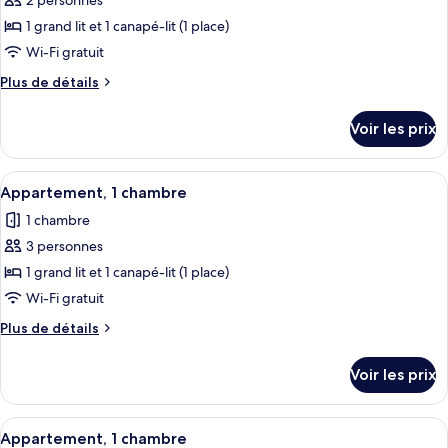
pour
2 personnes
ce
1 grand lit et 1 canapé-lit (1 place)
type
Wi-Fi gratuit
de
Plus
Plus de détails
chambre :
de
Appartement,
détails
Voir les prix
sur
1
le
chambre
type
Afficher
Une terrasse sur le toit, avec des faut
7
de
Appartement, 1 chambre
toutes
chambre
1 chambre
Appartement,
les
1
3 personnes
photos
chambre
pour
1 grand lit et 1 canapé-lit (1 place)
ce
Wi-Fi gratuit
type
Plus
Plus de détails
de
de
chambre :
détails
Voir les prix
sur
Appartement,
le
1
type
Afficher
Une terrasse sur le toit, avec des faut
chambre
7
de
Appartement, 1 chambre