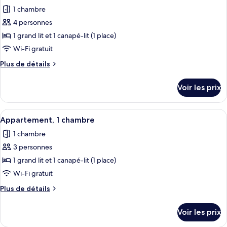
toutes
chambre
1 chambre
Appartement,
les
1
4 personnes
photos
chambre
pour
1 grand lit et 1 canapé-lit (1 place)
ce
Wi-Fi gratuit
type
Plus
Plus de détails
de
de
chambre :
détails
Voir les prix
sur
Appartement,
le
1
type
Afficher
Une terrasse sur le toit, avec des faut
chambre
7
de
Appartement, 1 chambre
toutes
chambre
1 chambre
Appartement,
les
1
3 personnes
photos
chambre
pour
1 grand lit et 1 canapé-lit (1 place)
ce
Wi-Fi gratuit
type
Plus
Plus de détails
de
de
chambre :
détails
Voir les prix
sur
Appartement,
le