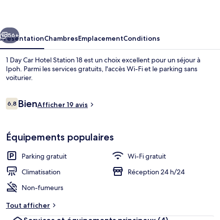
Car
Hotel
cédent
Suivant
Station
56+
Présentation
Chambres
Emplacement
Conditions
18
1 Day Car Hotel Station 18 est un choix excellent pour un séjour à
Ipoh. Parmi les services gratuits, l'accès Wi-Fi et le parking sans
voiturier.
Avis
Bien
6,8
Afficher 19 avis
6,8 sur 10
voyageurs
Équipements populaires
Intérieur
Parking gratuit
Wi-Fi gratuit
Climatisation
Réception 24 h/24
Non-fumeurs
Tout afficher