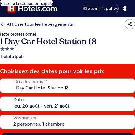
Passer à la section principale
Obtenir l’appli
Afficher tous les hébergements
Hôte professionnel
1 Day Car Hotel Station 18
Hébergement
3.0 étoiles
Hôtel à Ipoh
Choisissez des dates pour voir les prix
Où allez-vous ?
Dates
Voyageurs