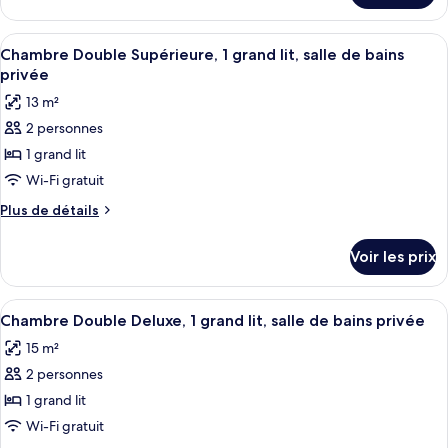
Chambre
le
Double
type
Afficher
Une chambre d’hôtel avec un lit, une 
Standard,
2
de
Chambre Double Supérieure, 1 grand lit, salle de bains
toutes
chambre
1
privée
Chambre
les
grand
13 m²
Double
photos
lit,
Standard,
2 personnes
pour
salle
1
1 grand lit
ce
grand
de
lit,
type
Wi-Fi gratuit
bains
salle
de
privée
Plus
Plus de détails
de
chambre :
de
bains
détails
Chambre
privée
Voir les prix
sur
Double
le
Supérieure,
type
Afficher
Chambre Double Deluxe, 1 grand lit, sal
4
1
de
Chambre Double Deluxe, 1 grand lit, salle de bains privée
toutes
chambre
grand
15 m²
Chambre
les
lit,
Double
2 personnes
photos
salle
Supérieure,
pour
1 grand lit
1
de
ce
grand
Wi-Fi gratuit
bains
lit,
type