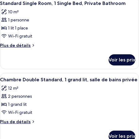
4
Standard Single Room, 1 Single Bed, Private Bathroom
chambres
toutes
10 m²
les
1 personne
photos
pour
1 lit 1 place
ce
Wi-Fi gratuit
type
Plus
Plus de détails
de
de
chambre :
détails
Voir les prix
sur
Standard
le
Single
type
Afficher
Chambre Double Standard, 1 grand lit, s
Room,
3
de
Chambre Double Standard, 1 grand lit, salle de bains privée
toutes
chambre
1
12 m²
Standard
les
Single
Single
2 personnes
photos
Bed,
Room,
pour
1 grand lit
Private
1
ce
Single
Wi-Fi gratuit
Bathroom
Bed,
type
Plus
Plus de détails
Private
de
de
Bathroom
chambre :
détails
Voir les prix
sur