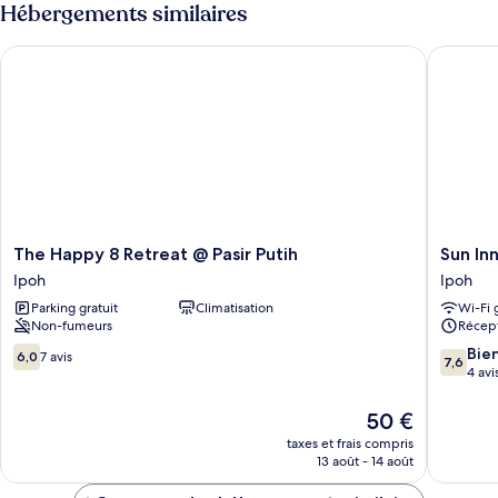
type
Hébergements similaires
Double
de
chambre
Room
The Happy 8 Retreat @ Pasir Putih
Sun Inns
Deluxe
Double
Room
The
Sun
The Happy 8 Retreat @ Pasir Putih
Sun In
Happy
Inns
Ipoh
Ipoh
8
Meru
Parking gratuit
Climatisation
Wi-Fi 
Retreat
Raya
Non-fumeurs
Récept
@
Ipoh
Pasir
6.0
7.6
Bie
6,0
7 avis
7,6
Putih
sur
sur
4 avi
Ipoh
10,
10,
7 avis
Bien,
Le
50 €
4 avis
nouveau
taxes et frais compris
prix
13 août - 14 août
est
de