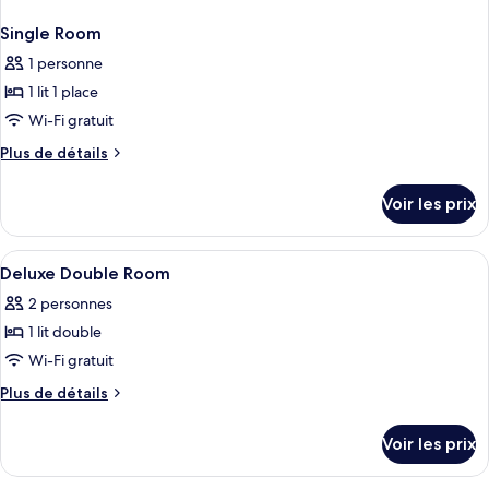
Single Room
1 personne
1 lit 1 place
Wi-Fi gratuit
Plus
Plus de détails
de
détails
Voir les prix
sur
le
type
Afficher
Une chambre d’hôtel avec un lit, une 
1
de
Deluxe Double Room
toutes
chambre
2 personnes
Single
les
Room
1 lit double
photos
pour
Wi-Fi gratuit
ce
Plus
Plus de détails
type
de
détails
de
Voir les prix
sur
chambre :
le
Deluxe