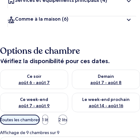
Services et équipements principaux
(4)
Comme à la maison
(6)
Options de chambre
Vérifiez la disponibilité pour ces dates.
Vérifier la disponibilité pour ce soir août 6 - août 7
Vérifier la disponibilité pour 
Ce soir
Demain
août 6 - août 7
août 7 - août 8
Vérifier la disponibilité pour ce week-end août 7 - août 9
Vérifier la disponibilité pour 
Ce week-end
Le week-end prochain
août 7 - août 9
août 14 - août 16
Filtres
Toutes les chambres
1 lit
2 lits
disponibles
pour
Affichage de 9 chambres sur 9
les
Afficher
Un lit bien fait, avec un oreiller sur 