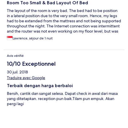
Room Too Small & Bad Layout Of Bed
The layout of the room is very bad. The bed had to be position
in a lateral position due to the very small room. Hence, my legs
had to be extended from the mattress and not being supported
throughout the night. The Internet connection was intermittent
and the router was not even working on my floor level, but was
told to connect to the next floor's router. There were ants on the
Lawrence, séjour de 1 nuit
dressing table.
Avis vérifié
10/10 Exceptionnel
30 juil. 2018
Traduire avec Google
Terbaik dengan harga berbaloi
Bersih, cantik dan sangat selesa. Dapat check in awal dari masa
yang ditetapkan. reception pun baik.Tilam pun empuk. Akan
pergi lagi