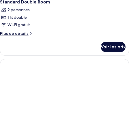
privée
Standard Double Room
2 personnes
1 lit double
Wi-Fi gratuit
Plus
Plus de détails
de
détails
Voir les prix
sur
le
type
de
chambre
Standard
Double
Room