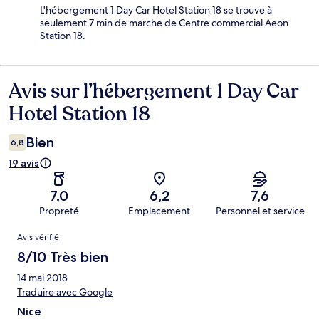
L'hébergement 1 Day Car Hotel Station 18 se trouve à
seulement 7 min de marche de Centre commercial Aeon
Station 18.
Avis sur l’hébergement 1 Day Car
Avis
Hotel Station 18
Bien
6,8
19 avis
7,0
6,2
7,6
Propreté
Emplacement
Personnel et service
Avis
Avis vérifié
8/10 Très bien
14 mai 2018
Traduire avec Google
Nice