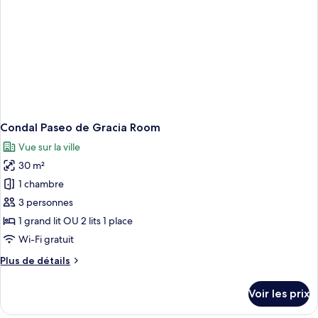
Condal Paseo de Gracia Room
Vue sur la ville
30 m²
1 chambre
3 personnes
1 grand lit OU 2 lits 1 place
Wi-Fi gratuit
Plus
Plus de détails
de
détails
Voir les prix
sur
le