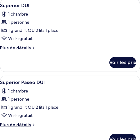
Afficher
Intérieur
DUI
7
de
Superior DUI
toutes
chambre
1 chambre
Superior
les
Patio
1 personne
photos
DUI
pour
1 grand lit OU 2 lits 1 place
ce
Wi-Fi gratuit
type
Plus
Plus de détails
de
de
chambre :
détails
Voir les prix
sur
Superior
le
DUI
type
Afficher
Intérieur
7
de
Superior Paseo DUI
toutes
chambre
1 chambre
Superior
les
DUI
1 personne
photos
pour
1 grand lit OU 2 lits 1 place
ce
Wi-Fi gratuit
type
Plus
Plus de détails
de
de
chambre :
détails
Voir les prix