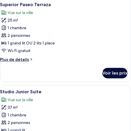
Afficher
Une chambre d’hôtel avec un grand lit
8
de
Superior Paseo Terraza
toutes
chambre
Vue sur la ville
Superior
les
Paseo
25 m²
photos
pour
1 chambre
ce
2 personnes
type
1 grand lit OU 2 lits 1 place
de
Wi-Fi gratuit
chambre :
Plus
Plus de détails
Superior
de
Paseo
détails
Voir les prix
Terraza
sur
le
type
Afficher
Intérieur
5
de
Studio Junior Suite
toutes
chambre
Vue sur la ville
Superior
les
Paseo
37 m²
photos
Terraza
pour
1 chambre
ce
2 personnes
type
1 grand lit