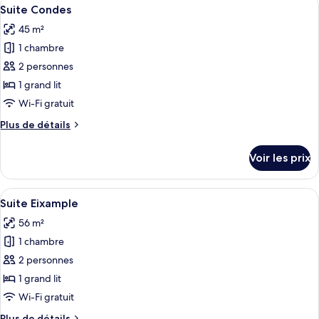
Afficher
4
de
Suite Condes
toutes
chambre
45 m²
Executive
les
Junior
1 chambre
photos
Suite
pour
2 personnes
ce
1 grand lit
type
Wi-Fi gratuit
de
Plus
Plus de détails
chambre :
de
Suite
détails
Voir les prix
sur
Condes
le
type
Afficher
Intérieur
6
de
Suite Eixample
toutes
chambre
56 m²
Suite
les
Condes
1 chambre
photos
pour
2 personnes
ce
1 grand lit
type
Wi-Fi gratuit
de
Plus
Plus de détails