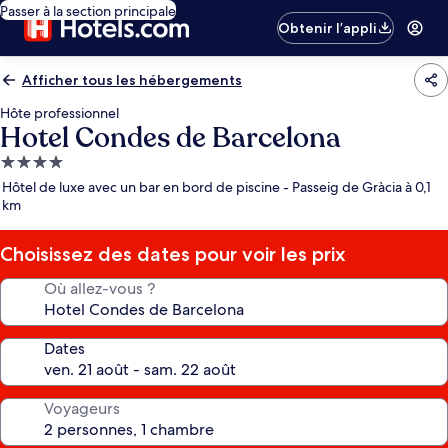
Passer à la section principale
Obtenir l’appli
Afficher tous les hébergements
Hôte professionnel
Hotel Condes de Barcelona
Hébergement
4.0 étoiles
Hôtel de luxe avec un bar en bord de piscine - Passeig de Gràcia à 0,1
km
Choisissez des dates pour voir les prix
Où allez-vous ?
Dates
Voyageurs