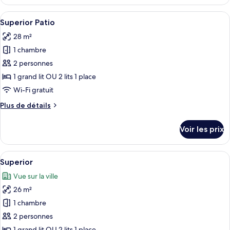
le
type
Afficher
Une chambre d’hôtel avec un grand lit
4
de
Superior Patio
toutes
chambre
28 m²
Comfort
les
Paseo
1 chambre
photos
pour
2 personnes
ce
1 grand lit OU 2 lits 1 place
type
Wi-Fi gratuit
de
Plus
Plus de détails
chambre :
de
Superior
détails
Voir les prix
sur
Patio
le
type
Afficher
Intérieur
7
de
Superior
toutes
chambre
Vue sur la ville
Superior
les
Patio
26 m²
photos
pour
1 chambre
ce
2 personnes
type
1 grand lit OU 2 lits 1 place