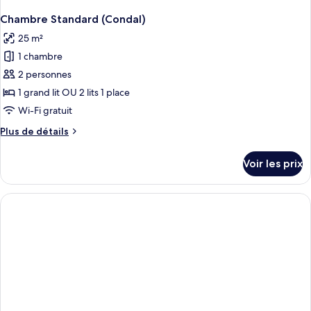
Chambre Standard (Condal)
25 m²
1 chambre
2 personnes
1 grand lit OU 2 lits 1 place
Wi-Fi gratuit
Plus
Plus de détails
de
détails
Voir les prix
sur
le
type
de
chambre
Chambre
Standard
(Condal)