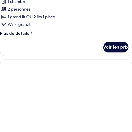
1 chambre
2 personnes
1 grand lit OU 2 lits 1 place
Wi-Fi gratuit
Plus
Plus de détails
de
détails
Voir les prix
sur
le
type
de
chambre
Chambre
Standard