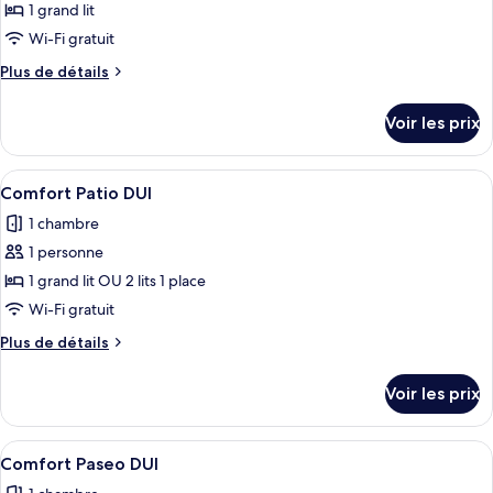
pour
1 grand lit
ce
Wi-Fi gratuit
type
Plus
Plus de détails
de
de
chambre :
détails
Voir les prix
sur
Comfort
le
Atrium
type
Afficher
Intérieur
DUI
4
de
Comfort Patio DUI
toutes
chambre
1 chambre
Comfort
les
Atrium
1 personne
photos
DUI
pour
1 grand lit OU 2 lits 1 place
ce
Wi-Fi gratuit
type
Plus
Plus de détails
de
de
chambre :
détails
Voir les prix
sur
Comfort
le
Patio
type
Afficher
Une chambre d’hôtel avec un lit, une t
DUI
6
de
Comfort Paseo DUI
toutes
chambre