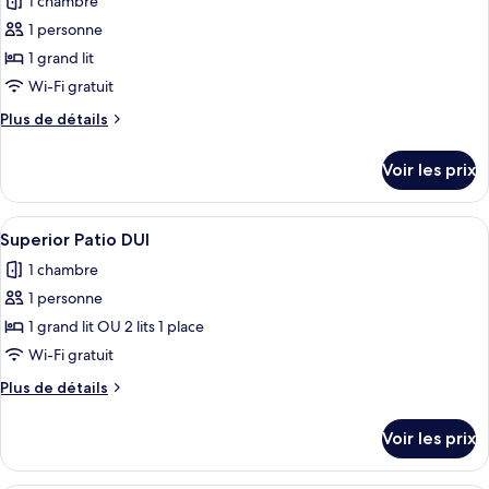
1 chambre
Comfort
les
Patio
1 personne
photos
DUI
pour
1 grand lit
ce
Wi-Fi gratuit
type
Plus
Plus de détails
de
de
chambre :
détails
Voir les prix
sur
Comfort
le
Paseo
type
Afficher
Une chambre d’hôtel avec un grand lit
DUI
4
de
Superior Patio DUI
toutes
chambre
1 chambre
Comfort
les
Paseo
1 personne
photos
DUI
pour
1 grand lit OU 2 lits 1 place
ce
Wi-Fi gratuit
type
Plus
Plus de détails
de
de
chambre :
détails
Voir les prix
sur
Superior
le
Patio
type