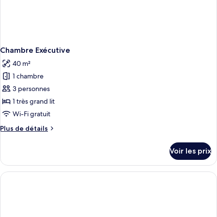
Chambre Exécutive
40 m²
1 chambre
3 personnes
1 très grand lit
Wi-Fi gratuit
Plus
Plus de détails
de
détails
Voir les prix
sur
le
type
de
chambre
Chambre
Exécutive