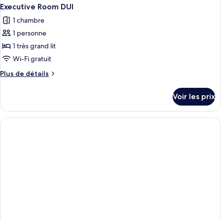
Executive Room DUI
1 chambre
1 personne
1 très grand lit
Wi-Fi gratuit
Plus
Plus de détails
de
détails
Voir les prix
sur
le
type
de
chambre
Executive
Room
DUI