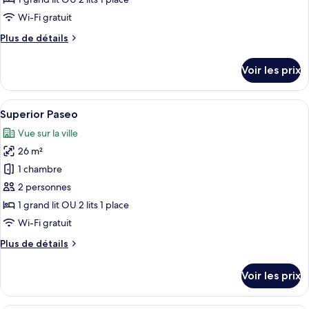
de
Wi-Fi gratuit
chambre :
Plus
Plus de détails
Superior
de
détails
Voir les prix
sur
le
type
Afficher
Intérieur
7
de
Superior Paseo
toutes
chambre
Vue sur la ville
Superior
les
26 m²
photos
pour
1 chambre
ce
2 personnes
type
1 grand lit OU 2 lits 1 place
de
Wi-Fi gratuit
chambre :
Plus
Plus de détails
Superior
de
Paseo
détails
Voir les prix
sur
le
type