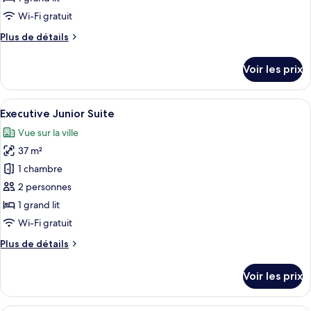
de
Wi-Fi gratuit
chambre :
Plus
Plus de détails
Studio
de
Junior
détails
Voir les prix
Suite
sur
le
type
Afficher
Intérieur
5
de
Executive Junior Suite
toutes
chambre
Vue sur la ville
Studio
les
Junior
37 m²
photos
Suite
pour
1 chambre
ce
2 personnes
type
1 grand lit
de
Wi-Fi gratuit
chambre :
Plus
Plus de détails
Executive
de
Junior
détails
Voir les prix
Suite
sur
le
type
Un salon moderne avec un canapé, une t