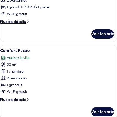
pour
2 personnes
ce
1 grand lit OU 2 lits 1 place
type
Wi-Fi gratuit
de
Plus
Plus de détails
chambre :
de
Comfort
détails
Voir les prix
sur
Patio
le
type
Afficher
Une chambre d’hôtel avec un lit, une t
5
de
Comfort Paseo
toutes
chambre
Vue sur la ville
Comfort
les
Patio
23 m²
photos
pour
1 chambre
ce
2 personnes
type
1 grand lit
de
Wi-Fi gratuit
chambre :
Plus
Plus de détails
Comfort
de
Paseo
détails
Voir les prix
sur