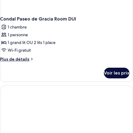
Condal Paseo de Gracia Room DUI
1 chambre
1 personne
1 grand lit OU 2 lits 1 place
Wi-Fi gratuit
Plus
Plus de détails
de
détails
Voir les prix
sur
le
type
de
chambre
Condal
Paseo
de
Gracia
Room
DUI