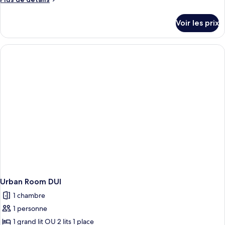
chambre :
de
Suite
détails
Voir les prix
sur
Eixample
le
type
de
chambre
Suite
Eixample
Urban Room DUI
1 chambre
1 personne
1 grand lit OU 2 lits 1 place