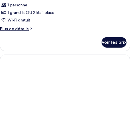
1 personne
1 grand lit OU 2 lits 1 place
Wi-Fi gratuit
Plus
Plus de détails
de
détails
Voir les prix
sur
le
type
de
chambre
Standard
Room
DUI