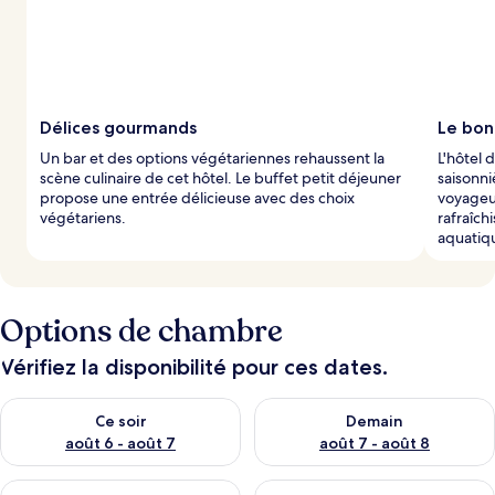
Délices gourmands
Le bon
Un bar et des options végétariennes rehaussent la
L'hôtel 
scène culinaire de cet hôtel. Le buffet petit déjeuner
saisonni
propose une entrée délicieuse avec des choix
voyageur
végétariens.
rafraîch
aquatiq
Options de chambre
Vérifiez la disponibilité pour ces dates.
Vérifier la disponibilité pour ce soir août 6 - août 7
Vérifier la disponibilité pour 
Ce soir
Demain
août 6 - août 7
août 7 - août 8
Vérifier la disponibilité pour ce week-end août 7 - août 9
Vérifier la disponibilité pour 