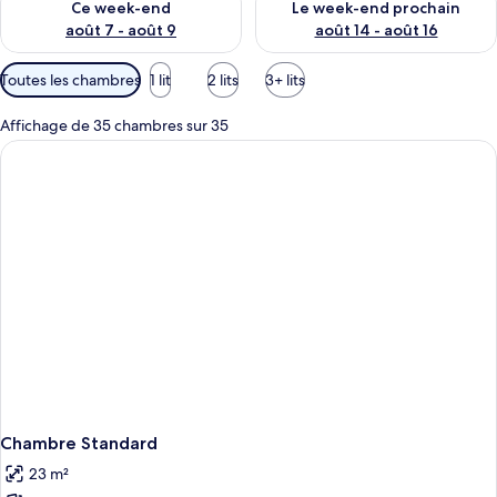
Ce week-end
Le week-end prochain
août 7 - août 9
août 14 - août 16
Filtres
Toutes les chambres
1 lit
2 lits
3+ lits
disponibles
pour
Affichage de 35 chambres sur 35
les
chambres
Chambre Standard
23 m²