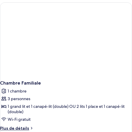
type
de
chambre
Condal
Paseo
de
Gracia
Room
Chambre Familiale
1 chambre
3 personnes
1 grand lit et 1 canapé-lit (double) OU 2 lits 1 place et 1 canapé-lit
(double)
Wi-Fi gratuit
Plus
Plus de détails