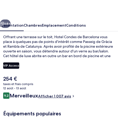
Condes
de
Barcelona
cédent
Suivant
68+
Présentation
Chambres
Emplacement
Conditions
Offrant une terrasse sur le toit, Hotel Condes de Barcelona vous
place à quelques pas de points d'intérêt comme Passeig de Gràcia
et Rambla de Catalunya. Après avoir profité de la piscine extérieure
ouverte en saison, vous détendre autour d'un verre au bar/salon.
Cet hôtel de luxe abrite en outre un bar en bord de piscine et une
terrasse. Le personnel attentionné et la présentation générale
remportent un franc succès auprès des autres voyageurs.
VIP Access
L'hébergement se situe à une très courte distance à pied des
transports publics : Station de métro Diagonal se trouve à 4 min et
Le
254 €
Station de métro Paseo de Gracia, à 6 min.
Bar en bord de piscine
prix
taxes et frais compris
actuel
12 août - 13 août
est
Avis
Merveilleux
9,2
Afficher 1 007 avis
de
9,2 sur 10
voyageurs
254 €.
Équipements populaires