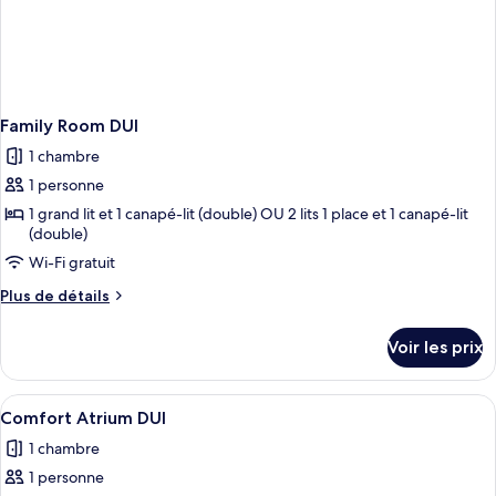
Family Room DUI
1 chambre
1 personne
1 grand lit et 1 canapé-lit (double) OU 2 lits 1 place et 1 canapé-lit
(double)
Wi-Fi gratuit
Plus
Plus de détails
de
détails
Voir les prix
sur
le
type
Afficher
Une chambre d’hôtel avec un lit, une c
4
de
Comfort Atrium DUI
toutes
chambre
1 chambre
Family
les
Room
1 personne
photos
DUI