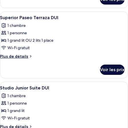
sur
Superior
le
Paseo
type
Afficher
Une chambre d’hôtel avec un grand lit
DUI
8
de
Superior Paseo Terraza DUI
toutes
chambre
1 chambre
Superior
les
Paseo
1 personne
photos
DUI
pour
1 grand lit OU 2 lits 1 place
ce
Wi-Fi gratuit
type
Plus
Plus de détails
de
de
chambre :
détails
Voir les prix
sur
Superior
le
Paseo
type
Afficher
Intérieur
Terraza
5
de
Studio Junior Suite DUI
toutes
chambre
DUI
1 chambre
Superior
les
Paseo
1 personne
photos
Terraza
pour
1 grand lit
DUI
ce
Wi-Fi gratuit
type
Plus
Plus de détails