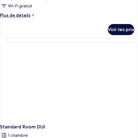
Wi-Fi gratuit
Plus
Plus de détails
de
détails
Voir les prix
sur
le
type
de
chambre
Urban
Room
DUI
Standard Room DUI
1 chambre