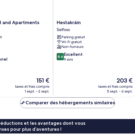
Hestakráin
el and Apartments
Hestakráin
Selfoss
Selfoss
it
Parking gratuit
Wi-Fi gratuit
Non-fumeurs
8.6
Excellent
8,6
nnel
sur
9 avis
10,
Excellent,
9 avis
Le
Le
151 €
203 €
nouveau
nouveau
taxes et frais compris
taxes et frais compris
prix
prix
1 sept. - 2 sept.
5 sept. - 6 sept.
est
est
de
de
Comparer des hébergements similaires
151 €
203 €
réductions et les avantages dont vous
ses pour plus d’aventures !