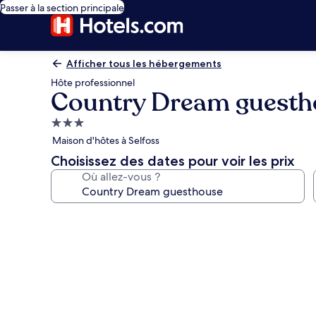
Passer à la section principale
Afficher tous les hébergements
Hôte professionnel
Country Dream guesth
Hébergement
3.0 étoiles
Maison d'hôtes à Selfoss
Choisissez des dates pour voir les prix
Où allez-vous ?
Galerie
photos
de
l’hébergement
Country