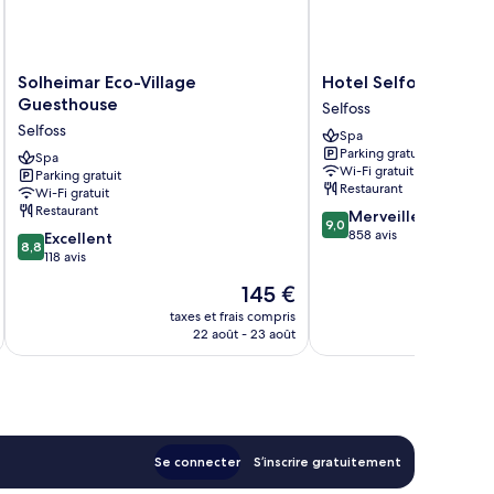
Solheimar
Hotel
Solheimar Eco-Village
Hotel Selfoss
Eco-
Selfoss
Guesthouse
Selfoss
Village
Selfoss
Selfoss
Spa
Guesthouse
Parking gratuit
Selfoss
Spa
Wi-Fi gratuit
Parking gratuit
Restaurant
Wi-Fi gratuit
Restaurant
9.0
Merveilleux
9,0
sur
858 avis
8.8
Excellent
8,8
10,
sur
118 avis
Merveilleux,
10,
Le
145 €
858 avis
Excellent,
nouveau
118 avis
taxes et frais compris
tax
prix
22 août - 23 août
est
de
145 €
Se connecter
S’inscrire gratuitement