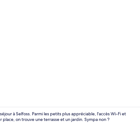
Balcon
our à Selfoss. Parmi les petits plus appréciable, l'accès Wi-Fi et
ur place, on trouve une terrasse et un jardin. Sympa non ?
Studio, 1 gra