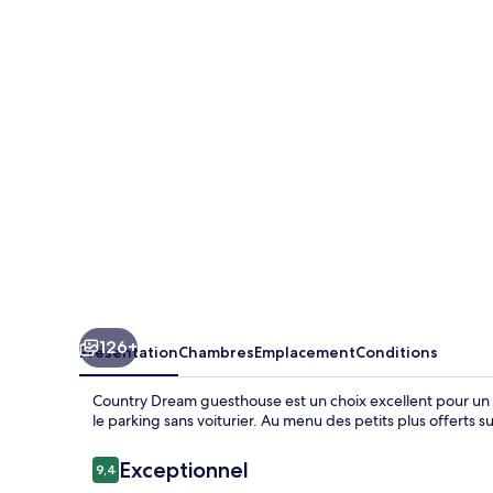
Dream
guesthouse
126+
Présentation
Chambres
Emplacement
Conditions
Country Dream guesthouse est un choix excellent pour un séj
le parking sans voiturier. Au menu des petits plus offerts s
Avis
Exceptionnel
9,4
9,4 sur 10
voyageurs