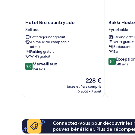
bains
commune
Hotel
Bakki
Hotel Brú countryside
Bakki Host
Brú
Hostel
Selfoss
Eyrarbakki
countryside
and
Petit déjeuner gratuit
Parking gratu
Selfoss
Apartments
Animaux de compagnie
Wi-Fi gratuit
Eyrarbakki
admis
Restaurant
Parking gratuit
Bar
Wi-Fi gratuit
9.4
Exceptio
9,4
9.0
Merveilleux
sur
518 avis
9,0
sur
154 avis
10,
10,
Exceptionnel,
Le
228 €
Merveilleux,
518 avis
nouveau
154 avis
taxes et frais compris
prix
6 août - 7 août
est
de
228 €
Connectez-vous pour découvrir les 
pouvez bénéficier. Plus de récompen