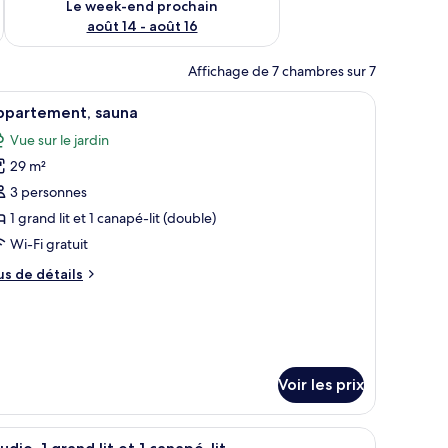
Le week-end prochain
août 14 - août 16
Affichage de 7 chambres sur 7
et une petite plante posée sur le lit.
 bois et une fougère en pot.
fficher
Un lit bien fait, avec du linge de lit blanc, de
21
ppartement, sauna
outes
Vue sur le jardin
s
29 m²
hotos
our
3 personnes
e
1 grand lit et 1 canapé-lit (double)
ype
Wi-Fi gratuit
e
us
us de détails
hambre :
e
ppartement,
tails
r
auna
pe
e
Voir les prix
hambre
partement,
des fenêtres blanches, un lampadaire noir et un sol recouvert de neige.
una
fficher
Une chambre moderne avec un lit, un canapé gri
13