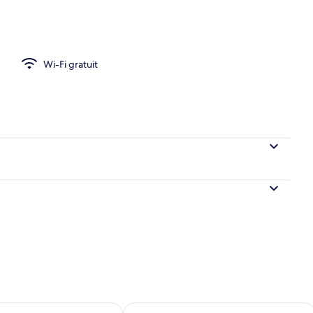
Wi-Fi gratuit
sponibilité pour demain août 6 - août 7
Vérifier la disponibilité pour ce week