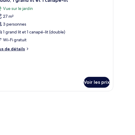
udio, 1 grand lit et 1 canapé-lit
outes
Vue sur le jardin
s
27 m²
hotos
our
3 personnes
e
1 grand lit et 1 canapé-lit (double)
ype
Wi-Fi gratuit
e
us
us de détails
hambre :
e
tudio,
tails
r
rand
pe
t
e
Voir les prix
t
hambre
udio,
anapé-
and
t
napé-