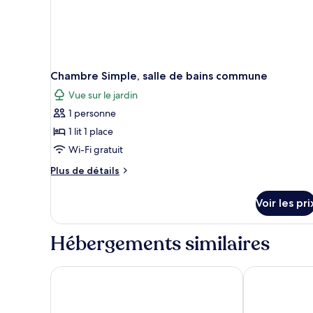
commune
Chambre Simple, salle de bains commune
Vue sur le jardin
1 personne
1 lit 1 place
Wi-Fi gratuit
Plus
Plus de détails
de
détails
Voir les pri
sur
le
type
Hébergements similaires
de
chambre
Chambre
Hotel Brú countryside
Bakki Hostel
Simple,
salle
de