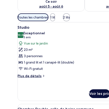
Ce soir
août 5 - août 6
a
Filtres
Toutes les chambres
1 lit
2 lits
disponibles
Afficher
Un lit bien fait, recouvert d’u
pour
28
Studio
toutes
les
Exceptionnel
les
10,0
chambres
10,0 sur 10
(3 avis)
3 avis
photos
Vue sur le jardin
pour
23 m²
ce
3 personnes
type
1 grand lit et 1 canapé-lit (double)
de
Wi-Fi gratuit
chambre :
Studio
Plus
Plus de détails
de
détails
sur
le
Voir les pri
type
de
Afficher
Un barbecue abrité, situé sous
chambre
3