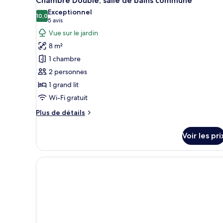
Chambre Double, salle de bains commune
Studio
toutes
Exceptionnel
les
10,0
10,0 sur 10
(5 avis)
5 avis
photos
Vue sur le jardin
pour
8 m²
ce
1 chambre
type
2 personnes
de
1 grand lit
chambre :
Chambre
Wi-Fi gratuit
Double,
Plus
Plus de détails
salle
de
détails
de
Voir les pri
sur
bains
le
commune
type
de
chambre
Chambre
Double,
salle
de
bains