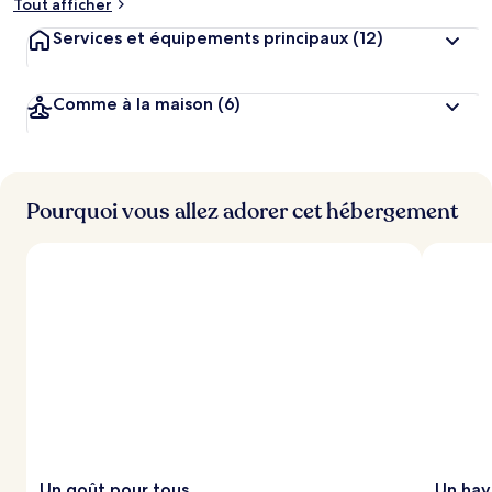
Tout afficher
Services et équipements principaux
(12)
Comme à la maison
(6)
Pourquoi vous allez adorer cet hébergement
Un goût pour tous
Un hav