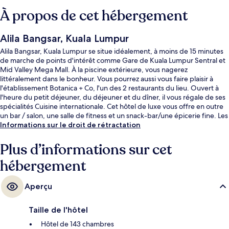
À propos de cet hébergement
Alila Bangsar, Kuala Lumpur
Alila Bangsar, Kuala Lumpur se situe idéalement, à moins de 15 minutes
de marche de points d'intérêt comme Gare de Kuala Lumpur Sentral et
Mid Valley Mega Mall. À la piscine extérieure, vous nagerez
littéralement dans le bonheur. Vous pourrez aussi vous faire plaisir à
l'établissement Botanica + Co, l'un des 2 restaurants du lieu. Ouvert à
l'heure du petit déjeuner, du déjeuner et du dîner, il vous régale de ses
spécialités Cuisine internationale. Cet hôtel de luxe vous offre en outre
un bar / salon, une salle de fitness et un snack-bar/une épicerie fine. Les
autres voyageurs sont séduits par le personnel attentionné et
Informations sur le droit de rétractation
l'emplacement idéal. Les transports publics se situent à une courte
distance à pied : Arrêt Bangsar est à 3 min et Arrêt KL Sentral, à 13 min.
Plus d’informations sur cet
hébergement
Aperçu
Taille de l'hôtel
Hôtel de 143 chambres