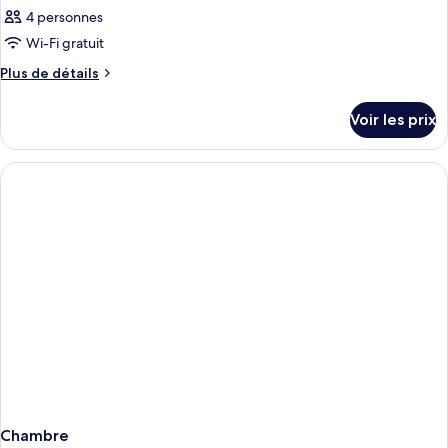
4 personnes
Wi-Fi gratuit
Plus
Plus de détails
de
détails
Voir les prix
sur
le
type
de
chambre
Chambre
Chambre