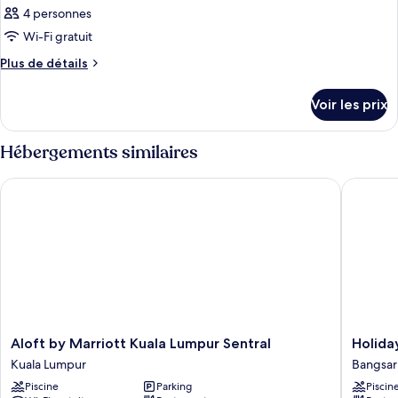
4 personnes
Wi-Fi gratuit
Plus
Plus de détails
de
détails
Voir les prix
sur
le
type
Hébergements similaires
de
chambre
Aloft by Marriott Kuala Lumpur Sentral
Holiday 
Chambre
Aloft
Holiday
Aloft by Marriott Kuala Lumpur Sentral
Holida
by
Inn
Kuala Lumpur
Bangsar
Marriott
Kuala
Piscine
Parking
Piscin
Kuala
Lumpur