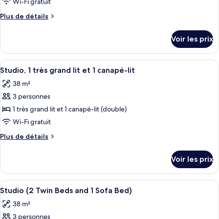
ce
Wi-Fi gratuit
type
Plus
Plus de détails
de
de
chambre :
détails
Voir les prix
sur
Chambre
le
«
type
Afficher
Une chambre d’hôtel moderne dotée d’u
Premier
4
de
Studio, 1 très grand lit et 1 canapé-lit
toutes
chambre
»
38 m²
Chambre
les
«
3 personnes
photos
Premier
pour
1 très grand lit et 1 canapé-lit (double)
»
ce
Wi-Fi gratuit
type
Plus
Plus de détails
de
de
chambre :
détails
Voir les prix
sur
Studio,
le
1
type
Afficher
Une chambre d’hôtel moderne dotée d’u
très
4
de
Studio (2 Twin Beds and 1 Sofa Bed)
toutes
chambre
grand
38 m²
Studio,
les
lit
1
3 personnes
photos