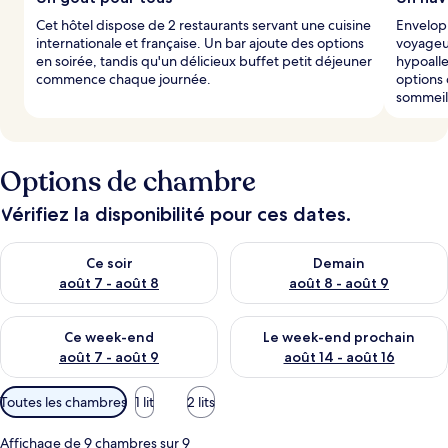
Cet hôtel dispose de 2 restaurants servant une cuisine
Envelopp
internationale et française. Un bar ajoute des options
voyageur
en soirée, tandis qu'un délicieux buffet petit déjeuner
hypoalle
commence chaque journée.
options 
sommeil
Options de chambre
Vérifiez la disponibilité pour ces dates.
Vérifier la disponibilité pour ce soir août 7 - août 8
Vérifier la disponibilité pour 
Ce soir
Demain
août 7 - août 8
août 8 - août 9
Vérifier la disponibilité pour ce week-end août 7 - août 9
Vérifier la disponibilité pour 
Ce week-end
Le week-end prochain
août 7 - août 9
août 14 - août 16
Filtres
Toutes les chambres
1 lit
2 lits
disponibles
pour
Affichage de 9 chambres sur 9