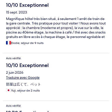
10/10 Exceptionnel
15 sept. 2023
Magnifique hôtel très bien situé, à seulement 1 arrêt de train de
la gare centrale. Très pratique pour tout visiter ! Nous avons tout
apprécié : la chambre (moderne et propre), la vue sur la ville, la
piscine au 40ème étage, la machine à café / thé avec des snacks
gratuits en libre accès à chaque étage, le personnel agréable et
à l’écoute… nous ne pouvons que le recommander ! Seul point
Elodie, séjour de 9 nuits
perfectible : les plats du room-service, surtout pour la cuisine
internationale, mériteraient un peu plus de saveur.
Avis vérifié
10/10 Exceptionnel
2 juin 2026
Traduire avec Google
部屋は広くて、ベット
Yuji, séjour de 2 nuits
Avis vérifié