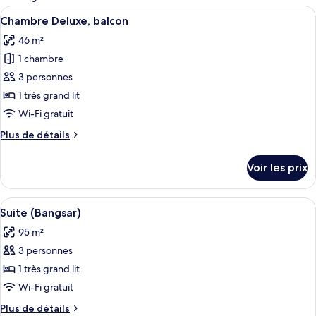
les
Afficher
Une chambre d’hôtel moderne dotée d’u
4
Chambre Deluxe, balcon
chambres
toutes
46 m²
les
1 chambre
photos
pour
3 personnes
ce
1 très grand lit
type
Wi-Fi gratuit
de
Plus
Plus de détails
chambre :
de
Chambre
détails
Voir les prix
sur
Deluxe,
le
balcon
type
Afficher
Une chambre moderne avec un grand lit
4
de
Suite (Bangsar)
toutes
chambre
95 m²
Chambre
les
Deluxe,
3 personnes
photos
balcon
pour
1 très grand lit
ce
Wi-Fi gratuit
type
Plus
Plus de détails