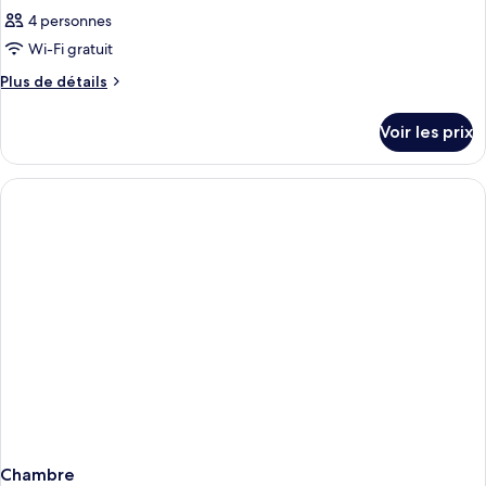
4 personnes
Wi-Fi gratuit
Plus
Plus de détails
de
détails
Voir les prix
sur
le
type
de
chambre
Chambre
Chambre