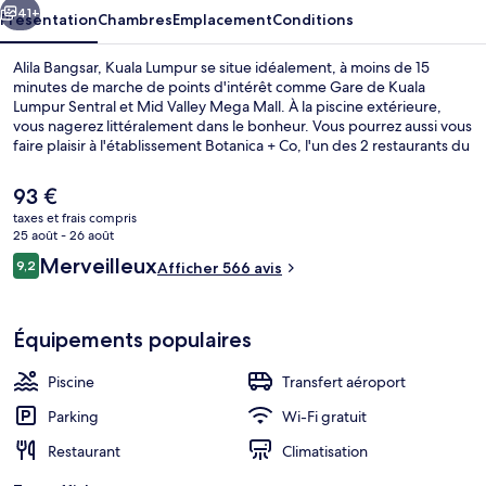
41+
Présentation
Chambres
Emplacement
Conditions
Alila Bangsar, Kuala Lumpur se situe idéalement, à moins de 15
minutes de marche de points d'intérêt comme Gare de Kuala
Lumpur Sentral et Mid Valley Mega Mall. À la piscine extérieure,
vous nagerez littéralement dans le bonheur. Vous pourrez aussi vous
faire plaisir à l'établissement Botanica + Co, l'un des 2 restaurants du
lieu. Ouvert à l'heure du petit déjeuner, du déjeuner et du dîner, il
vous régale de ses spécialités Cuisine internationale. Cet hôtel de
Le
93 €
luxe vous offre en outre un bar / salon, une salle de fitness et un
prix
taxes et frais compris
snack-bar/une épicerie fine. Les autres voyageurs sont séduits par
actuel
25 août - 26 août
le personnel attentionné et l'emplacement idéal. Les transports
Piscine extérieure
est
Avis
publics se situent à une courte distance à pied : Arrêt Bangsar est à
Merveilleux
9,2
Afficher 566 avis
de
9,2 sur 10
3 min et Arrêt KL Sentral, à 13 min.
voyageurs
93 €.
Équipements populaires
Piscine
Transfert aéroport
Parking
Wi-Fi gratuit
Restaurant
Climatisation