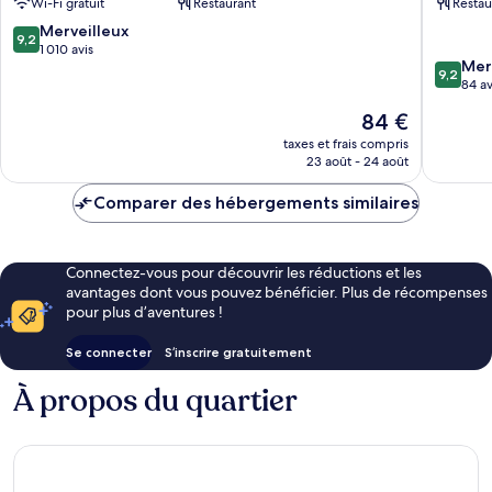
Wi-Fi gratuit
Restaurant
Restau
Lumpur
Bangsar
Sentral
by
9.2
Merveilleux
9,2
Kuala
IHG
sur
1 010 avis
9.2
Mer
Lumpur
Bangsar
10,
9,2
sur
84 av
Merveilleux,
10,
1 010 avis
Le
84 €
Merveill
nouveau
84 avis
taxes et frais compris
prix
23 août - 24 août
est
de
Comparer des hébergements similaires
84 €
Connectez-vous pour découvrir les réductions et les
avantages dont vous pouvez bénéficier. Plus de récompenses
pour plus d’aventures !
Se connecter
S’inscrire gratuitement
À propos du quartier