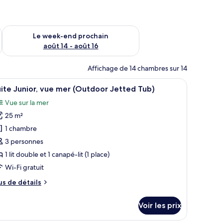
-end août 7 - août 9
Vérifier la disponibilité pour le week-end prochain août 14 - a
Le week-end prochain
août 14 - août 16
Affichage de 14 chambres sur 14
, une table ronde agrémentée d’un pot de fleurs, et une vue sur la mer et l
fficher
Suite Junior, vue mer (Outdoor Jetted Tub) |
9
ite Junior, vue mer (Outdoor Jetted Tub)
outes
Vue sur la mer
s
25 m²
hotos
our
1 chambre
e
3 personnes
ype
1 lit double et 1 canapé-lit (1 place)
e
Wi-Fi gratuit
hambre :
us
us de détails
uite
e
unior,
tails
Voir les prix
ue
r
er