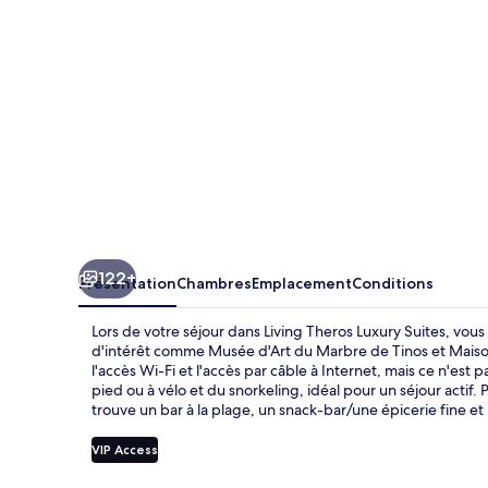
Suites
122+
Présentation
Chambres
Emplacement
Conditions
Lors de votre séjour dans Living Theros Luxury Suites, vou
d'intérêt comme Musée d'Art du Marbre de Tinos et Maiso
l'accès Wi-Fi et l'accès par câble à Internet, mais ce n'est
pied ou à vélo et du snorkeling, idéal pour un séjour actif.
trouve un bar à la plage, un snack-bar/une épicerie fine et 
VIP Access