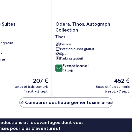
Odera,
s Suites
Odera, Tinos, Autograph
Tinos,
Collection
Autograph
Tinos
Collection
r gratuit
Tinos
Piscine
Petit déjeuner gratuit
it
Spa
Parking gratuit
eux
9.6
Exceptionnel
9,6
sur
28 avis
10,
Le
Le
207 €
452 €
Exceptionnel,
nouveau
nouveau
28 avis
taxes et frais compris
taxes et frais compris
prix
prix
1 sept. - 2 sept.
6 sept. - 7 sept.
est
est
de
de
Comparer des hébergements similaires
207 €
452 €
réductions et les avantages dont vous
ses pour plus d’aventures !