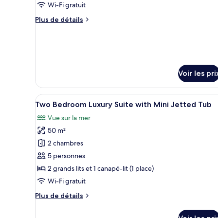
type
Wi-Fi gratuit
de
Plus
Plus de détails
chambre :
de
Cocoon
détails
sur
Room
le
Private
type
Garden
de
Voir les pri
chambre
Cocoon
Room
Afficher
Une piscine à l’eau d’un bleu c
15
Two Bedroom Luxury Suite with Mini Jetted Tub
Private
toutes
Garden
Vue sur la mer
les
50 m²
photos
pour
2 chambres
ce
5 personnes
type
2 grands lits et 1 canapé-lit (1 place)
de
Wi-Fi gratuit
chambre :
Plus
Plus de détails
Two
de
Bedroom
détails