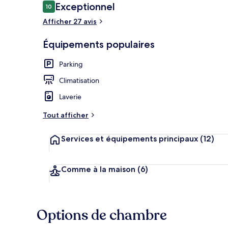
Avis
Exceptionnel
10
10 sur 10
Vue de la ch
voyageurs
Afficher 27 avis
Équipements populaires
Parking
Climatisation
Laverie
Tout afficher
Services et équipements principaux
(12)
Comme à la maison
(6)
Options de chambre