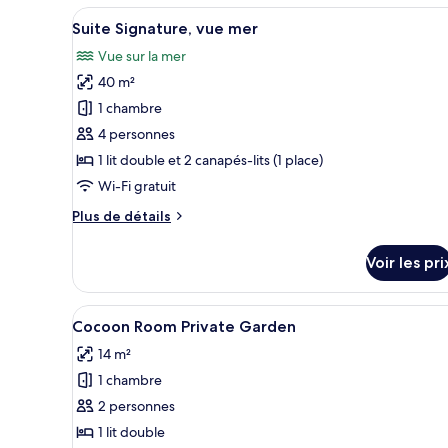
type
Afficher
Un salon moderne avec un canap
Private
13
de
Suite Signature, vue mer
toutes
Terrace
chambre
Vue sur la mer
Superior
les
Sea
40 m²
photos
View
pour
1 chambre
with
ce
Private
4 personnes
Terrace
type
1 lit double et 2 canapés-lits (1 place)
de
Wi-Fi gratuit
chambre :
Plus
Plus de détails
Suite
de
Signature,
détails
Voir les pri
vue
sur
le
mer
type
Afficher
Une chambre avec un grand lit, 
10
de
Cocoon Room Private Garden
toutes
chambre
14 m²
Suite
les
Signature,
1 chambre
photos
vue
pour
2 personnes
mer
ce
1 lit double