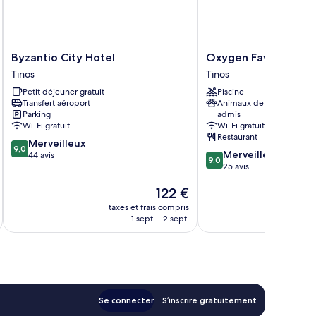
Byzantio
Oxygen
Byzantio City Hotel
Oxygen Favie by G
City
Favie
Tinos
Tinos
Hotel
by
Petit déjeuner gratuit
Piscine
Tinos
GHH
Transfert aéroport
Animaux de compagnie
Tinos
Parking
admis
Wi-Fi gratuit
Wi-Fi gratuit
Restaurant
9.0
Merveilleux
9,0
9.0
Merveilleux
sur
44 avis
9,0
sur
25 avis
10,
10,
Merveilleux,
Le
122 €
Merveilleux,
44 avis
nouveau
25 avis
taxes et frais compris
tax
prix
1 sept. - 2 sept.
est
de
122 €
Se connecter
S’inscrire gratuitement