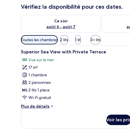
Vérifiez la disponibilité pour ces dates.
Vérifier la disponibilité pour ce soir août 6 - août 7
Vérifier la di
Ce soir
août 6 - août 7
a
Filtres
Toutes les chambres
2 lits
1 lit
3+ lits
disponibles
Afficher
Une chambre avec un lit blanc,
pour
8
Superior Sea View with Private Terrace
toutes
les
Vue sur la mer
les
chambres
17 m²
photos
pour
1 chambre
ce
2 personnes
type
2 lits 1 place
de
Wi-Fi gratuit
chambre :
Plus
Plus de détails
Superior
de
Sea
détails
Voir les pri
View
sur
le
with