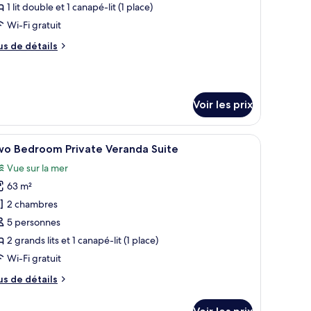
ew
ype
1 lit double et 1 canapé-lit (1 place)
e
Wi-Fi gratuit
hambre :
us
us de détails
ite,
e
ue
tails
er
r
Voir les prix
pe
e
hambre
t le paysage rocheux.
n, un espace détente avec deux chaises longues et une vue sur la mer et le pa
fficher
Un balcon avec une balustrade blanche, une tab
ite,
11
wo Bedroom Private Veranda Suite
outes
e
Vue sur la mer
er
s
63 m²
hotos
our
2 chambres
e
5 personnes
ype
2 grands lits et 1 canapé-lit (1 place)
e
Wi-Fi gratuit
hambre :
us
us de détails
wo
e
edroom
tails