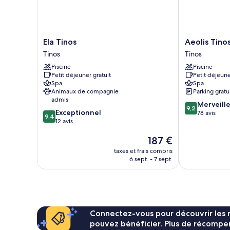
Suite
Ela
Aeolis
Ela Tinos
Aeolis Tino
Tinos
Tinos
Tinos
Tinos
Tinos
Suites
Piscine
Piscine
Tinos
Petit déjeuner gratuit
Petit déjeune
Spa
Spa
Animaux de compagnie
Parking gratu
admis
9.2
Merveill
9,2
9.4
Exceptionnel
sur
78 avis
9,4
sur
12 avis
10,
10,
Merveilleux,
Le
187 €
Exceptionnel,
78 avis
nouveau
12 avis
taxes et frais compris
prix
6 sept. - 7 sept.
est
de
187 €
Connectez-vous pour découvrir les 
pouvez bénéficier. Plus de récompen