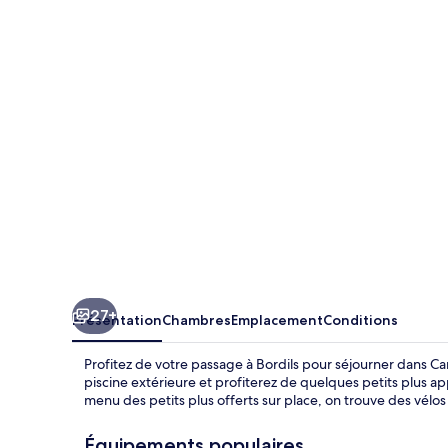
Carreras
del
Mas
27+
Présentation
Chambres
Emplacement
Conditions
Profitez de votre passage à Bordils pour séjourner dans Ca
piscine extérieure et profiterez de quelques petits plus ap
menu des petits plus offerts sur place, on trouve des vélos
Équipements populaires