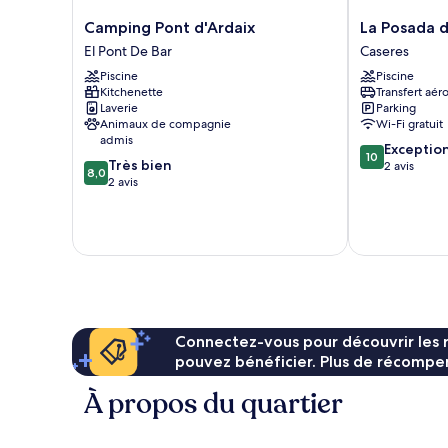
Camping
La
Camping Pont d'Ardaix
La Posada 
Pont
Posada
El Pont De Bar
Caseres
d'Ardaix
de
Piscine
Piscine
El
Caseres
Kitchenette
Transfert aér
Pont
Caseres
Laverie
Parking
De
Animaux de compagnie
Wi-Fi gratuit
Bar
admis
10.0
Exceptio
10
8.0
Très bien
sur
2 avis
8,0
sur
2 avis
10,
10,
Exceptionnel,
Très
2 avis
bien,
2 avis
Connectez-vous pour découvrir les 
pouvez bénéficier. Plus de récompen
À propos du quartier