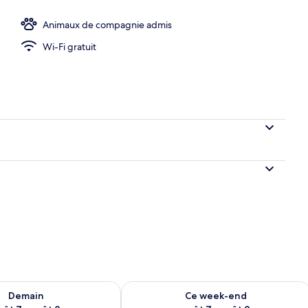
Animaux de compagnie admis
Wi-Fi gratuit
sponibilité pour demain août 7 - août 8
Vérifier la disponibilité pour ce week
Demain
Ce week-end