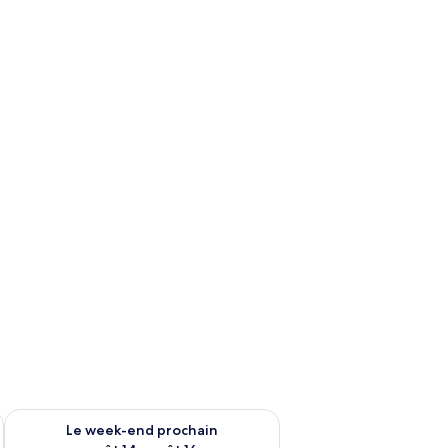
-end août 7 - août 9
Vérifier la disponibilité pour le week-end prochain août 14 - a
Le week-end prochain