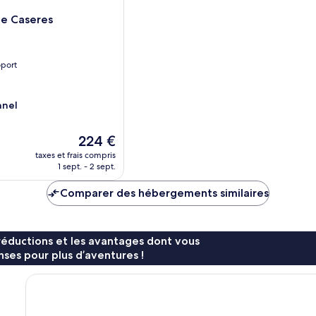
de Caseres
oport
nnel
Le
224 €
nouveau
taxes et frais compris
prix
1 sept. - 2 sept.
est
de
Comparer des hébergements similaires
224 €
réductions et les avantages dont vous
ses pour plus d’aventures !