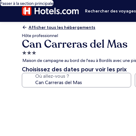
Passer à la section principale
Rechercher des voyage
Afficher tous les hébergements
Hôte professionnel
Can Carreras del Mas
Hébergement
3.0 étoiles
Maison de campagne au bord de l'eau à Bordils avec une pis
Choisissez des dates pour voir les prix
Où allez-vous ?
Galerie
photos
de
l’hébergement
Can