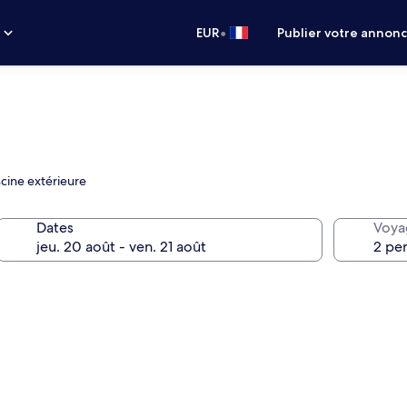
•
s
EUR
Publier votre annon
cine extérieure
Dates
Voya