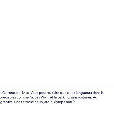
1 chambre, dr
n Carreras del Mas. Vous pourrez faire quelques longueurs dans la
préciables comme l'accès Wi-Fi et le parking sans voiturier. Au
 gratuits, une terrasse et un jardin. Sympa non ?
Façade de l’