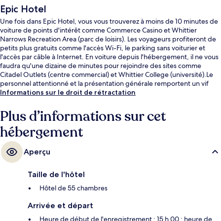
Epic Hotel
Une fois dans Epic Hotel, vous vous trouverez à moins de 10 minutes de
voiture de points d'intérêt comme Commerce Casino et Whittier
Narrows Recreation Area (parc de loisirs). Les voyageurs profiteront de
petits plus gratuits comme l'accès Wi-Fi, le parking sans voiturier et
l'accès par câble à Internet. En voiture depuis l'hébergement, il ne vous
faudra qu'une dizaine de minutes pour rejoindre des sites comme
Citadel Outlets (centre commercial) et Whittier College (université).Le
personnel attentionné et la présentation générale remportent un vif
succès auprès des autres voyageurs.
Informations sur le droit de rétractation
Plus d’informations sur cet
hébergement
Aperçu
Taille de l'hôtel
Hôtel de 55 chambres
Arrivée et départ
Heure de début de l'enregistrement : 15 h 00 ; heure de