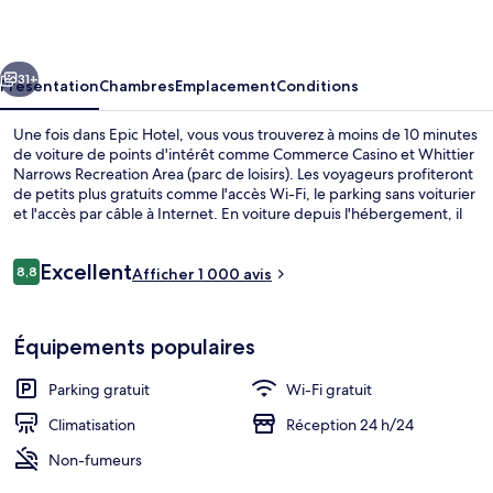
cédent
Suivant
31+
Présentation
Chambres
Emplacement
Conditions
Une fois dans Epic Hotel, vous vous trouverez à moins de 10 minutes
de voiture de points d'intérêt comme Commerce Casino et Whittier
Narrows Recreation Area (parc de loisirs). Les voyageurs profiteront
de petits plus gratuits comme l'accès Wi-Fi, le parking sans voiturier
et l'accès par câble à Internet. En voiture depuis l'hébergement, il
ne vous faudra qu'une dizaine de minutes pour rejoindre des sites
comme Citadel Outlets (centre commercial) et Whittier College
Avis
Excellent
(université).Le personnel attentionné et la présentation générale
8,8
Afficher 1 000 avis
8,8 sur 10
voyageurs
remportent un vif succès auprès des autres voyageurs.
Extérieur
Équipements populaires
Parking gratuit
Wi-Fi gratuit
Climatisation
Réception 24 h/24
Non-fumeurs