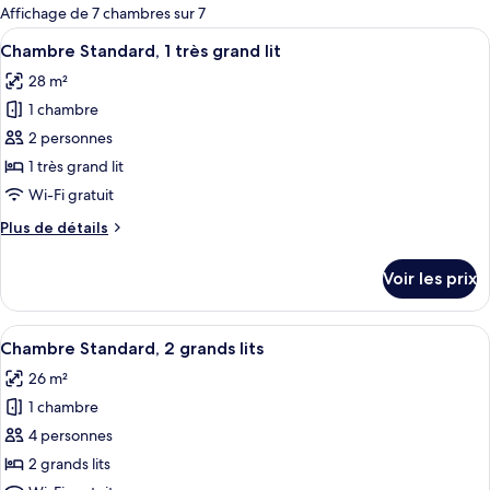
pour
Affichage de 7 chambres sur 7
les
Afficher
Une chambre d’hôtel avec un lit, un bu
5
Chambre Standard, 1 très grand lit
chambres
toutes
28 m²
les
1 chambre
photos
pour
2 personnes
ce
1 très grand lit
type
Wi-Fi gratuit
de
Plus
Plus de détails
chambre :
de
Chambre
détails
Voir les prix
sur
Standard,
le
1
type
Afficher
Une chambre d’hôtel avec deux lits, un
très
9
de
Chambre Standard, 2 grands lits
toutes
grand
chambre
26 m²
Chambre
les
lit
Standard,
1 chambre
photos
1
pour
4 personnes
très
ce
grand
2 grands lits
lit
type