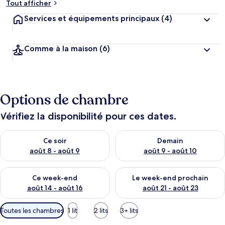
Tout afficher
Services et équipements principaux
(4)
Comme à la maison
(6)
Options de chambre
Vérifiez la disponibilité pour ces dates.
Vérifier la disponibilité pour ce soir août 8 - août 9
Vérifier la disponibilité pour 
Ce soir
Demain
août 8 - août 9
août 9 - août 10
Vérifier la disponibilité pour ce week-end août 14 - août 16
Vérifier la disponibilité pour
Ce week-end
Le week-end prochain
août 14 - août 16
août 21 - août 23
Filtres
Toutes les chambres
1 lit
2 lits
3+ lits
disponibles