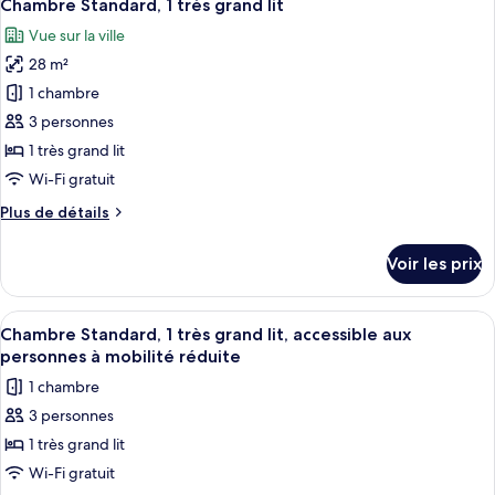
5
1
de
Chambre Standard, 1 très grand lit
toutes
chambre
très
Vue sur la ville
Chambre
les
grand
Simple
28 m²
photos
lit,
Standard,
pour
1 chambre
1
accessible
ce
très
3 personnes
aux
grand
type
1 très grand lit
personnes
lit,
de
à
Wi-Fi gratuit
accessible
chambre :
aux
mobilité
Plus
Plus de détails
Chambre
personnes
réduite
de
à
Standard,
détails
mobilité
Voir les prix
1
sur
réduite
le
très
type
Afficher
Une chambre d’hôtel avec un lit, une ta
grand
3
de
Chambre Standard, 1 très grand lit, accessible aux
toutes
lit
chambre
personnes à mobilité réduite
Chambre
les
1 chambre
Standard,
photos
1
3 personnes
pour
très
1 très grand lit
ce
grand
lit
type
Wi-Fi gratuit