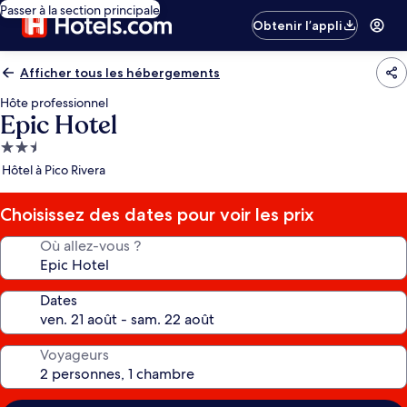
Passer à la section principale
Obtenir l’appli
Afficher tous les hébergements
Hôte professionnel
Epic Hotel
Hébergement
2.5 étoiles
Hôtel à Pico Rivera
Choisissez des dates pour voir les prix
Où allez-vous ?
Dates
Voyageurs