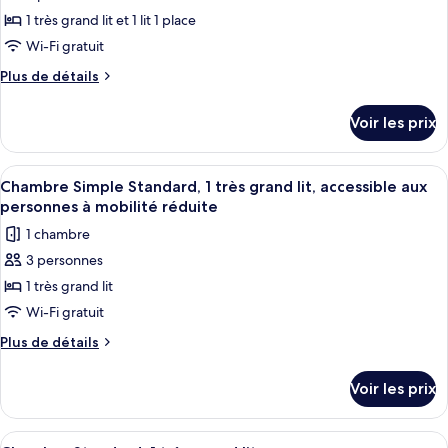
plusieurs
pour
1 très grand lit et 1 lit 1 place
lits
ce
Wi-Fi gratuit
type
Plus
Plus de détails
de
de
chambre :
détails
Voir les prix
sur
Chambre
le
Standard,
type
Afficher
Une chambre d’hôtel avec un grand lit,
plusieurs
3
de
Chambre Simple Standard, 1 très grand lit, accessible aux
toutes
chambre
lits
personnes à mobilité réduite
Chambre
les
1 chambre
Standard,
photos
plusieurs
3 personnes
pour
lits
1 très grand lit
ce
type
Wi-Fi gratuit
de
Plus
Plus de détails
chambre :
de
détails
Chambre
Voir les prix
sur
Simple
le
Standard,
type
Afficher
Une chambre d’hôtel avec un lit, un bu