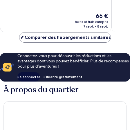
10,
10,
Merveilleux,
Très
1 056 avis
bien,
Le
66 €
810 avis
nouveau
taxes et frais compris
prix
7 sept. - 8 sept.
est
de
Comparer des hébergements similaires
66 €
Connectez-vous pour découvrir les réductions et les
avantages dont vous pouvez bénéficier. Plus de récompenses
pour plus d’aventures !
Se connecter
S’inscrire gratuitement
À propos du quartier