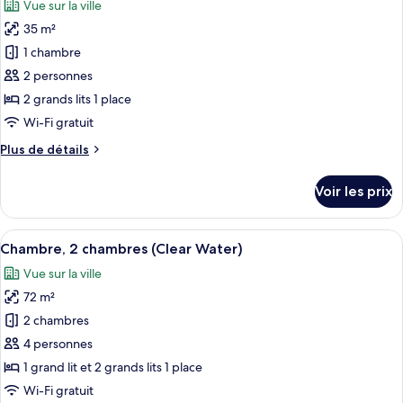
Vue sur la ville
les
35 m²
photos
pour
1 chambre
ce
2 personnes
type
2 grands lits 1 place
de
Wi-Fi gratuit
chambre :
Plus
Plus de détails
Chambre,
de
1
détails
Voir les prix
chambre
sur
le
(Clear
type
Afficher
Une chambre à coucher bien rangée, av
Water)
15
de
Chambre, 2 chambres (Clear Water)
toutes
chambre
Vue sur la ville
Chambre,
les
1
72 m²
photos
chambre
pour
2 chambres
(Clear
ce
Water)
4 personnes
type
1 grand lit et 2 grands lits 1 place
de
Wi-Fi gratuit