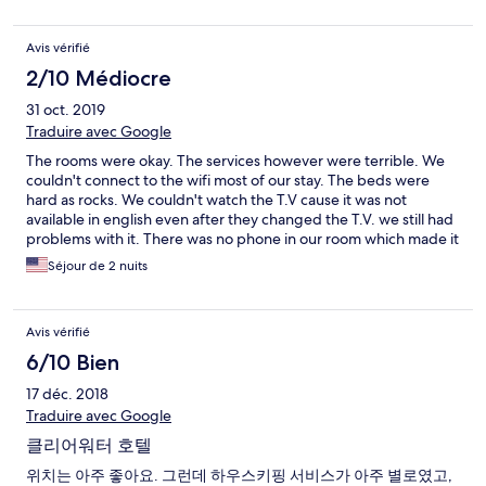
Avis vérifié
2/10 Médiocre
31 oct. 2019
Traduire avec Google
The rooms were okay. The services however were terrible. We
couldn't connect to the wifi most of our stay. The beds were
hard as rocks. We couldn't watch the T.V cause it was not
available in english even after they changed the T.V. we still had
problems with it. There was no phone in our room which made it
hard to ask for help. The front desk was always closed which
Séjour de 2 nuits
made it everything even harder. I would not recommend this
place to anyone going to Saipan. However we were grateful for
two of the staffs there namely Peter and Alan who were able to
Avis vérifié
come to the hotel and assist us during the late hours when we
had problems in our rooms.
6/10 Bien
17 déc. 2018
Traduire avec Google
클리어워터 호텔
위치는 아주 좋아요. 그런데 하우스키핑 서비스가 아주 별로였고,