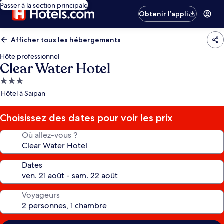
Passer à la section principale
Obtenir l’appli
Afficher tous les hébergements
Hôte professionnel
Clear Water Hotel
Hébergement
3.0 étoiles
Hôtel à Saipan
Choisissez des dates pour voir les prix
Où allez-vous ?
Dates
Voyageurs