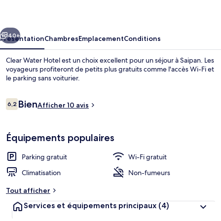
Hotel
cédent
Suivant
40+
Présentation
Chambres
Emplacement
Conditions
Clear Water Hotel est un choix excellent pour un séjour à Saipan. Les
voyageurs profiteront de petits plus gratuits comme l'accès Wi-Fi et
le parking sans voiturier.
Avis
Bien
6,2
Afficher 10 avis
6,2 sur 10
voyageurs
Équipements populaires
Vue aérienne
Parking gratuit
Wi-Fi gratuit
Climatisation
Non-fumeurs
Tout afficher
Services et équipements principaux
(4)