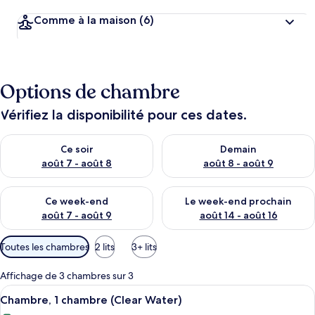
Comme à la maison
(6)
Options de chambre
Vérifiez la disponibilité pour ces dates.
Vérifier la disponibilité pour ce soir août 7 - août 8
Vérifier la disponibilité pour 
Ce soir
Demain
août 7 - août 8
août 8 - août 9
Vérifier la disponibilité pour ce week-end août 7 - août 9
Vérifier la disponibilité pour 
Ce week-end
Le week-end prochain
août 7 - août 9
août 14 - août 16
Filtres
Toutes les chambres
2 lits
3+ lits
disponibles
pour
Affichage de 3 chambres sur 3
les
Afficher
Un lit bien fait, recouvert d’une couvre
13
Chambre, 1 chambre (Clear Water)
chambres
toutes