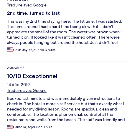
Traduire avec Google
2nd time, turned to last
This was my 2nd time staying here. The 1st time, I was satisfied.
This time around I had a hard time being ok with it. I didn’t
appreciate the smell of the room. The water was brown when I
turned it on. It looked like it wasn’t cleaned often. There were
always people hanging out around the hotel. Just didn’t feel
comfortable. They always asked for cigarettes.
Colin Jay, séjour de 3 nuits
Avis vérifié
10/10 Exceptionnel
14 déc. 2019
Traduire avec Google
Booked last minute and was immediately given instructions to
check in. The hotel is more a self service but that’s exactly what I
needed for my diving lesson. Rooms are spacious, clean and
comfortable. The location is phenomenal, central of all the
restaurants and walks from the beach. The staff was friendly and
accommodating.
Camelia, séjour de 1 nuit