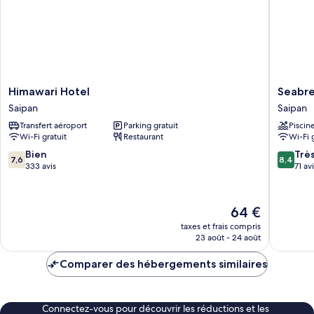
Himawari
Seabrea
Himawari Hotel
Seabr
Hotel
Garden
Saipan
Saipan
Saipan
Saipan
Transfert aéroport
Parking gratuit
Piscin
Wi-Fi gratuit
Restaurant
Wi-Fi 
7.6
8.4
Bien
Trè
7,6
8,4
sur
sur
333 avis
71 av
10,
10,
Bien,
Très
333 avis
bien,
Le
64 €
71 avis
nouveau
taxes et frais compris
prix
23 août - 24 août
est
de
Comparer des hébergements similaires
64 €
Connectez-vous pour découvrir les réductions et les