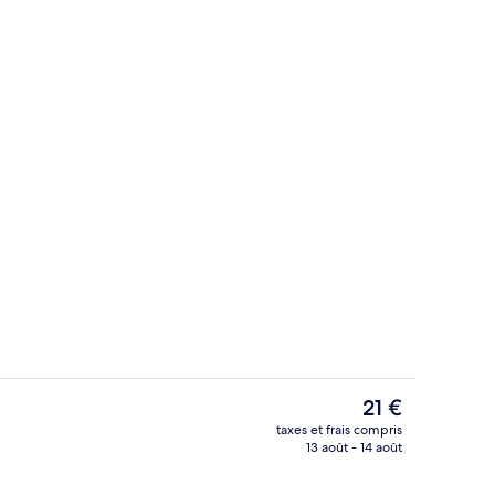
Entrée de l’hébergement
Le
21 €
prix
taxes et frais compris
actuel
13 août - 14 août
Réception
est
de