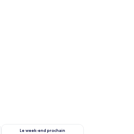
21 €.
-end août 7 - août 9
Vérifier la disponibilité pour le week-end prochain août 14 - a
Le week-end prochain