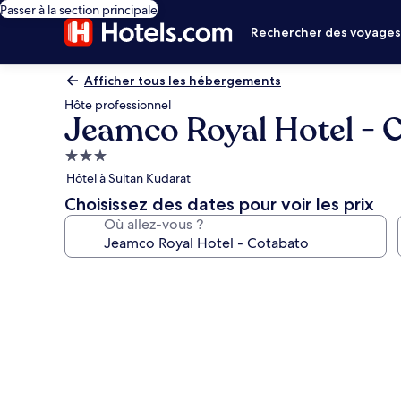
Passer à la section principale
Rechercher des voyage
Afficher tous les hébergements
Hôte professionnel
Jeamco Royal Hotel - 
Hébergement
3.0 étoiles
Hôtel à Sultan Kudarat
Choisissez des dates pour voir les prix
Où allez-vous ?
Galerie
photos
de
l’hébergement
Jeamco