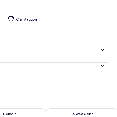
Climatisation
iale | Bureau, draps fournis
sponibilité pour demain août 7 - août 8
Vérifier la disponibilité pour ce week
Demain
Ce week-end