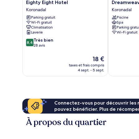
Eighty
Dreamweaver
Eighty Eight Hotel
Dreamweav
Eight
Hotel
Koronadal
Koronadal
Hotel
Koronadal
Parking gratuit
Piscine
Koronadal
Wi-Fi gratuit
Spa
Climatisation
Parking gratu
Laverie
Wi-Fi gratuit
8.4
Très bien
8,4
sur
28 avis
10,
Très
Le
18 €
bien,
nouveau
taxes et frais compris
28 avis
prix
4 sept. - 5 sept.
est
de
18 €
Connectez-vous pour découvrir les 
pouvez bénéficier. Plus de récompen
À propos du quartier