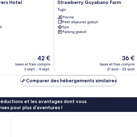
s
Strawberry
ers Hotel
Strawberry Guyabano Farm
Guyabano
Tupi
Farm
Piscine
Tupi
Petit déjeuner gratuit
it
Spa
Parking gratuit
Le
Le
42 €
36 €
nouveau
nouvea
taxes et frais compris
taxes et frais compris
prix
prix
3 sept. - 4 sept.
21 août - 22 août
est
est
de
de
Comparer des hébergements similaires
42 €
36 €
réductions et les avantages dont vous
ses pour plus d’aventures !