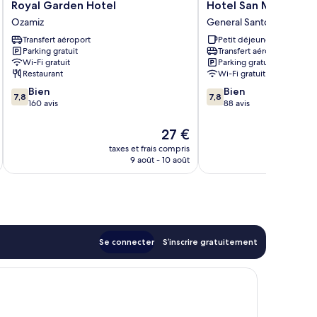
Royal
Hotel
Royal Garden Hotel
Hotel San Marco
Garden
San
Ozamiz
General Santos
Hotel
Marco
Transfert aéroport
Petit déjeuner gratuit
Ozamiz
General
Parking gratuit
Transfert aéroport
Santos
Wi-Fi gratuit
Parking gratuit
Restaurant
Wi-Fi gratuit
7.8
7.8
Bien
Bien
7,8
7,8
sur
sur
160 avis
88 avis
10,
10,
Bien,
Bien,
Le
27 €
160 avis
88 avis
u
nouveau
taxes et frais compris
prix
9 août - 10 août
est
de
27 €
Se connecter
S’inscrire gratuitement