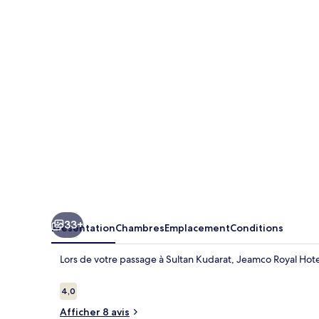
Royal
Hotel
-
Cotabato
33+
Présentation
Chambres
Emplacement
Conditions
Lors de votre passage à Sultan Kudarat, Jeamco Royal Hotel
Avis
4,0
4,0 sur 10
voyageurs
Afficher 8 avis