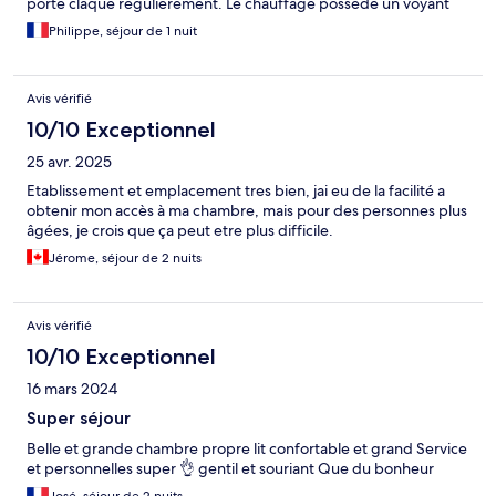
porte claque régulièrement. Le chauffage possède un voyant
lumineux très puissant qui éclaire toute la pièce durant la nuit,
Philippe, séjour de 1 nuit
rendant le sommeil difficile. Les coussins, petits et durs, ne
remplacent absolument pas de vrais oreillers. Avec le recul,
j’aurais dû tenir compte des avis déjà publiés. L’arrivée a
Avis vérifié
également été compliquée, même si une personne aidante a
fini par répondre au téléphone, ce qui a évité que la situation
10/10 Exceptionnel
soit encore plus problématique. Petit-dejeuner très
25 avr. 2025
sympathique avec une jolie vue et un personnel agréable
Etablissement et emplacement tres bien, jai eu de la facilité a
obtenir mon accès à ma chambre, mais pour des personnes plus
âgées, je crois que ça peut etre plus difficile.
Jérome, séjour de 2 nuits
Avis vérifié
10/10 Exceptionnel
16 mars 2024
Super séjour
Belle et grande chambre propre lit confortable et grand Service
et personnelles super 👌 gentil et souriant Que du bonheur