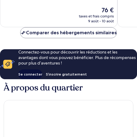
10,
10,
Merveilleux,
Très
Le
76 €
1 023 avis
bien,
nouveau
taxes et frais compris
1 007 avi
prix
9 août - 10 août
est
de
Comparer des hébergements similaires
76 €
Connectez-vous pour découvrir les réductions et les
avantages dont vous pouvez bénéficier. Plus de récompenses
pour plus d’aventures !
Se connecter
S’inscrire gratuitement
À propos du quartier