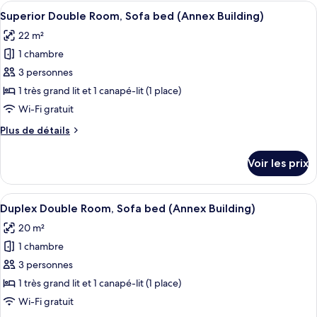
type
Afficher
Un lit bien fait, avec du linge de lit b
dans
5
de
Superior Double Room, Sofa bed (Annex Building)
toutes
les
chambre
22 m²
Chambre
les
dépendances
Quadruple
1 chambre
photos
Deluxe,
pour
3 personnes
dans
ce
les
1 très grand lit et 1 canapé-lit (1 place)
dépendances
type
Wi-Fi gratuit
de
Plus
Plus de détails
chambre :
de
Superior
détails
Voir les prix
sur
Double
le
Room,
type
Afficher
Un lit bien fait, avec du linge de lit b
Sofa
4
de
Duplex Double Room, Sofa bed (Annex Building)
toutes
bed
chambre
20 m²
Superior
les
(Annex
Double
1 chambre
photos
Building)
Room,
pour
3 personnes
Sofa
ce
bed
1 très grand lit et 1 canapé-lit (1 place)
(Annex
type
Wi-Fi gratuit
Building)
de