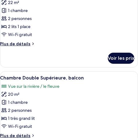
Double
22 m²
photos
Supérieure,
pour
1 chambre
1
ce
très
2 personnes
grand
type
2 lits 1 place
lit
de
Wi-Fi gratuit
chambre :
Plus
Plus de détails
Chambre
de
Deluxe
détails
Voir les prix
avec
sur
le
lits
type
Afficher
Une chambre d’hôtel avec un grand lit,
jumeaux
10
de
Chambre Double Supérieure, balcon
toutes
chambre
Vue sur la rivière / le fleuve
Chambre
les
Deluxe
20 m²
photos
avec
pour
1 chambre
lits
ce
jumeaux
2 personnes
type
1 très grand lit
de
Wi-Fi gratuit
chambre :
Plus
Plus de détails