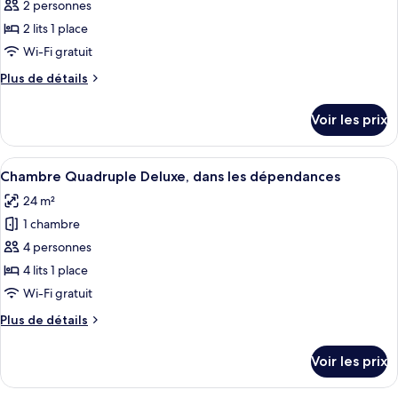
pour
2 personnes
ce
2 lits 1 place
type
Wi-Fi gratuit
de
Plus
Plus de détails
chambre :
de
Chambre
détails
Voir les prix
sur
Deluxe
le
avec
type
Afficher
Une chambre d’hôtel moderne, dotée d’
lits
5
de
Chambre Quadruple Deluxe, dans les dépendances
toutes
jumeaux,
chambre
24 m²
Chambre
les
dans
Deluxe
1 chambre
photos
les
avec
pour
4 personnes
dépendances
lits
ce
jumeaux,
4 lits 1 place
dans
type
Wi-Fi gratuit
les
de
dépendances
Plus
Plus de détails
chambre :
de
Chambre
détails
Voir les prix
sur
Quadruple
le
Deluxe,