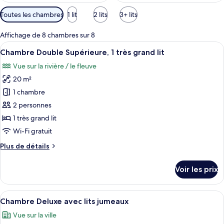
Filtres
Toutes les chambres
1 lit
2 lits
3+ lits
disponibles
pour
Affichage de 8 chambres sur 8
les
Afficher
Une chambre d’hôtel avec un grand lit,
17
Chambre Double Supérieure, 1 très grand lit
chambres
toutes
Vue sur la rivière / le fleuve
les
20 m²
photos
pour
1 chambre
ce
2 personnes
type
1 très grand lit
de
Wi-Fi gratuit
chambre :
Plus
Plus de détails
Chambre
de
Double
détails
Voir les prix
Supérieure,
sur
le
1
type
Afficher
Une chambre d’hôtel avec un lit, une 
très
15
de
Chambre Deluxe avec lits jumeaux
toutes
grand
chambre
Vue sur la ville
Chambre
les
lit