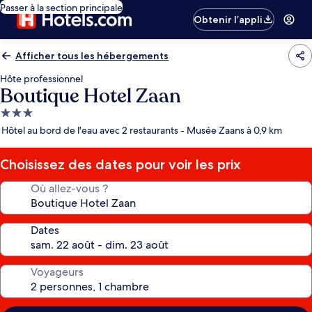
Passer à la section principale
Obtenir l’appli
Afficher tous les hébergements
Hôte professionnel
Boutique Hotel Zaan
Hébergement
3.0 étoiles
Hôtel au bord de l'eau avec 2 restaurants - Musée Zaans à 0,9 km
Choisissez des dates pour voir les prix
Où allez-vous ?
Dates
Voyageurs