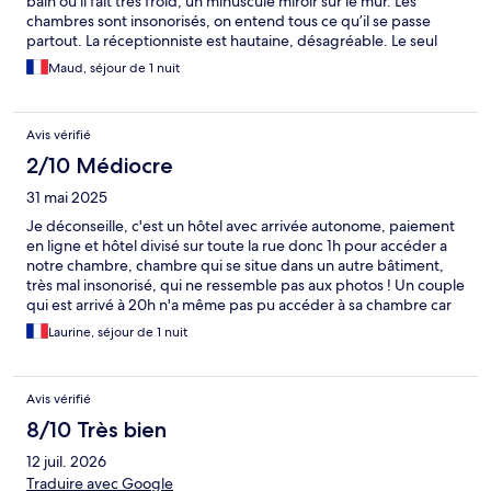
bain où il fait très froid, un minuscule miroir sur le mur. Les
chambres sont insonorisés, on entend tous ce qu’il se passe
partout. La réceptionniste est hautaine, désagréable. Le seul
bon point le lit est confortable et ça s’arrête là.
Maud, séjour de 1 nuit
Avis vérifié
2/10 Médiocre
31 mai 2025
Je déconseille, c'est un hôtel avec arrivée autonome, paiement
en ligne et hôtel divisé sur toute la rue donc 1h pour accéder a
notre chambre, chambre qui se situe dans un autre bâtiment,
très mal insonorisé, qui ne ressemble pas aux photos ! Un couple
qui est arrivé à 20h n'a même pas pu accéder à sa chambre car
personne ne lui a répondu au téléphone, malgré avoir essaye de
Laurine, séjour de 1 nuit
les aider, impossible de contacter l'hôtel, pour qu'il déverrouille
la porte à distance afin qu'il puisse avoir accès bref je
déconseille !!! car personne n'est la pour vous aider...
Avis vérifié
8/10 Très bien
12 juil. 2026
Traduire avec Google