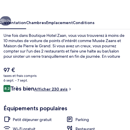
Zaan
cédent
Suivant
37+
Présentation
Chambres
Emplacement
Conditions
Une fois dans Boutique Hotel Zaan, vous vous trouverez à moins de
10 minutes de voiture de points d'intérêt comme Musée Zaans et
Maison de Pierre le Grand. Si vous avez un creux, vous pourrez
compter sur l'un des 2 restaurants et faire une halte au bar/salon
pour siroter un verre tranquillement en fin de journée. En voiture
depuis l'hébergement, il ne vous faudra qu'une dizaine de minutes
pour rejoindre des sites comme Vondelpark et Monde des Moulins
Le
97 €
à Vent.Les autres voyageurs adorent le personnel attentionné.
prix
taxes et frais compris
actuel
6 sept. - 7 sept.
Extérieur
est
Avis
Très bien
8,2
Afficher 230 avis
de
8,2 sur 10
voyageurs
97 €.
Équipements populaires
Petit déjeuner gratuit
Parking
Wi-Fi gratuit
Restaurant