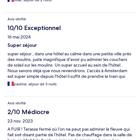
José, séjour de 2 nuits
Avis vérifié
10/10 Exceptionnel
16 mai 2024
Super séjour
super séjour , dans une hôtel au calme dans une petite ville près
des moulins, juste magnifique d'avoir pu admirer les couchers
de soleil sur les moulins. Un super accueil au sein de l'hôtel.
Nous savons déjà que nous reviendrons. L'accès à Amsterdam
est super simple depuis l'hôtel il suffit de prendre le train qui
passe au bout de la rue principale de la ville et il y a environ 20
pauline, séjour de 3 nuits
min pour arriver à la gare d'Amsterdam.
Avis vérifié
2/10 Médiocre
23 nov. 2023
A FUIR ! Terasse fermé où l’on ne peut pas admirer le fleuve qui
fait soit disant partie de l’hôtel. Pas de chauffage dans la salle de