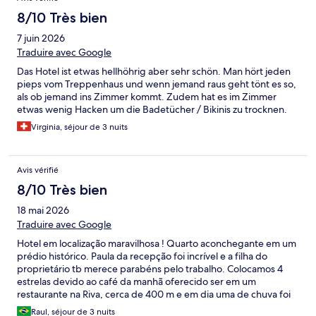
8/10 Très bien
7 juin 2026
Traduire avec Google
Das Hotel ist etwas hellhöhrig aber sehr schön. Man hört jeden
pieps vom Treppenhaus und wenn jemand raus geht tönt es so,
als ob jemand ins Zimmer kommt. Zudem hat es im Zimmer
etwas wenig Hacken um die Badetücher / Bikinis zu trocknen.
Virginia, séjour de 3 nuits
Avis vérifié
8/10 Très bien
18 mai 2026
Traduire avec Google
Hotel em localização maravilhosa ! Quarto aconchegante em um
prédio histórico. Paula da recepção foi incrível e a filha do
proprietário tb merece parabéns pelo trabalho. Colocamos 4
estrelas devido ao café da manhã oferecido ser em um
restaurante na Riva, cerca de 400 m e em dia uma de chuva foi
desagradável ir caminhando. Além disso tivemos que comprar
Raul, séjour de 3 nuits