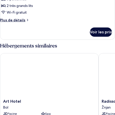
type
2 très grands lits
de
Wi-Fi gratuit
chambre :
Plus
Plus de détails
Family
de
Room
détails
Voir les prix
sur
le
type
Hébergements similaires
de
chambre
Art Hotel
Radisson 
Family
Room
Art
Radisso
Art Hotel
Radisso
Hotel
Blu
Bol
Žnjan
Bol
Resort
Piscine
Spa
Piscin
&