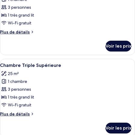
ce
3 personnes
type
1 très grand lit
de
Wi-Fi gratuit
chambre :
Plus
Plus de détails
Deluxe
de
Double
détails
Voir les prix
Room
sur
le
type
Afficher
Une pièce avec un mur en pierre, un lit
5
de
Chambre Triple Supérieure
toutes
chambre
25 m²
Deluxe
les
Double
1 chambre
photos
Room
pour
3 personnes
ce
1 très grand lit
type
Wi-Fi gratuit
de
Plus
Plus de détails
chambre :
de
Chambre
détails
Voir les prix
sur
Triple