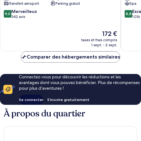
Transfert aéroport
Parking gratuit
Spa
Spa,
Split
9.0
8.8
Merveilleux
Exce
9,0
8,8
Žnjan
sur
sur
342 avis
1 016
10,
10,
Merveilleux,
Excellen
Le
172 €
342 avis
1 016 avi
nouveau
taxes et frais compris
prix
1 sept. - 2 sept.
est
de
Comparer des hébergements similaires
172 €
Connectez-vous pour découvrir les réductions et les
avantages dont vous pouvez bénéficier. Plus de récompenses
pour plus d’aventures !
Se connecter
S’inscrire gratuitement
À propos du quartier