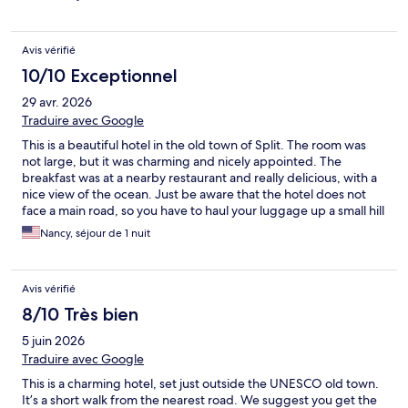
um segundo copo de café pois só 1 era incluso .
Avis vérifié
10/10 Exceptionnel
29 avr. 2026
Traduire avec Google
This is a beautiful hotel in the old town of Split. The room was
not large, but it was charming and nicely appointed. The
breakfast was at a nearby restaurant and really delicious, with a
nice view of the ocean. Just be aware that the hotel does not
face a main road, so you have to haul your luggage up a small hill
to get to the entrance--or maybe pay your driver to do it for
Nancy, séjour de 1 nuit
you.
Avis vérifié
8/10 Très bien
5 juin 2026
Traduire avec Google
This is a charming hotel, set just outside the UNESCO old town.
It’s a short walk from the nearest road. We suggest you get the