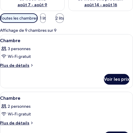
août 7 - août 9
août 14 - août 16
Filtres
Toutes les chambres
1 lit
2 lits
disponibles
pour
Affichage de 9 chambres sur 9
les
Afficher
Une pièce avec un mur en pierre, un li
2
Chambre
chambres
toutes
3 personnes
les
Wi-Fi gratuit
photos
pour
Plus
Plus de détails
de
ce
détails
type
Voir les prix
sur
de
le
chambre :
type
Afficher
Une chambre à coucher comprenant un li
4
de
Chambre
Chambre
toutes
chambre
2 personnes
Chambre
les
Wi-Fi gratuit
photos
pour
Plus
Plus de détails
de
ce