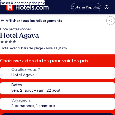
Passer à la section principale
Obtenir l’appli
Afficher tous les hébergements
Hôte professionnel
Hotel Agava
Hébergement
4.0 étoiles
Hôtel avec 2 bars de plage - Riva à 0,3 km
Choisissez des dates pour voir les prix
Où allez-vous ?
Dates
Voyageurs