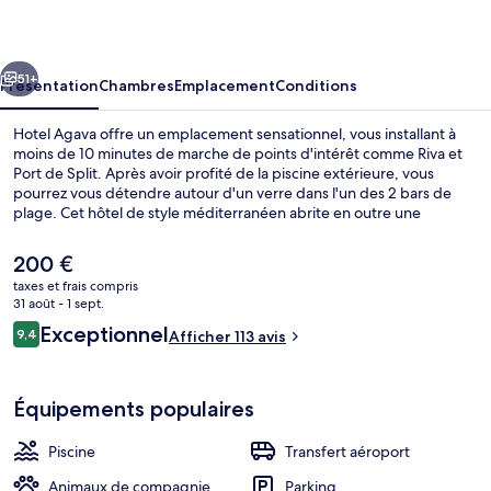
cédent
Suivant
51+
Présentation
Chambres
Emplacement
Conditions
Hotel Agava offre un emplacement sensationnel, vous installant à
moins de 10 minutes de marche de points d'intérêt comme Riva et
Port de Split. Après avoir profité de la piscine extérieure, vous
pourrez vous détendre autour d'un verre dans l'un des 2 bars de
plage. Cet hôtel de style méditerranéen abrite en outre une
terrasse et un jardin. Les autres voyageurs ne disent que du bien en
ce qui concerne le personnel attentionné.
Le
200 €
prix
taxes et frais compris
actuel
31 août - 1 sept.
Piscine extérieure, cabanons gratuits,
est
Avis
Exceptionnel
9,4
Afficher 113 avis
de
9,4 sur 10
voyageurs
200 €.
Équipements populaires
Piscine
Transfert aéroport
Animaux de compagnie
Parking