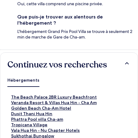
Oui, cette villa comprend une piscine privée.
Que puis-je trouver aux alentours de
l'hébergement ?
L'hébergement Grand Prix Pool Villa se trouve à seulement 2
min de marche de Gare de Cha-am.
Continuez vos recherches
Hébergements
L
The Beach Palace 2BR Luxury Beachfront
i
L
Veranda Resort & Villas Hua Hin - Cha Am
e
i
L
Golden Beach Cha-Am Hotel
n
e
i
L
Dusit Thani Hua Hin
o
n
e
i
L
Phattra Pool villa Cha-am
u
o
n
e
i
L
Tropicana Village
v
u
o
n
e
i
L
Vala Hua Hin - Nu Chapter Hotels
r
v
u
o
n
e
i
L
Sukhothai Bungalow