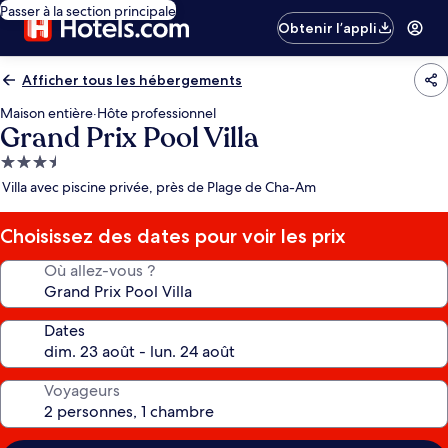
Passer à la section principale
Obtenir l’appli
Afficher tous les hébergements
Maison entière
·
Hôte professionnel
Grand Prix Pool Villa
Hébergement
3.5 étoiles
Villa avec piscine privée, près de Plage de Cha-Am
Choisissez des dates pour voir les prix
Où allez-vous ?
Dates
Voyageurs