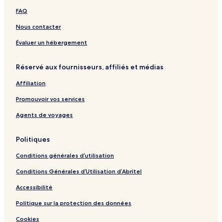
o
H
e
h
o
FAQ
l
i
l
R
r
V
n
e
t
Nous contacter
i
s
&
l
o
S
Évaluer un hébergement
l
r
p
a
t
a
Réservé aux fournisseurs, affiliés et médias
H
o
Affiliation
t
e
Promouvoir vos services
l
b
Agents de voyages
y
S
Politiques
r
i
Conditions générales d’utilisation
P
a
Conditions Générales d’Utilisation d’Abritel
n
w
Accessibilité
a
Politique sur la protection des données
Cookies