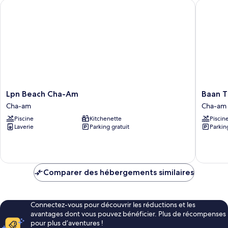
Lpn Beach Cha-Am
Baan Th
Lpn
Baan
Lpn Beach Cha-Am
Baan 
Beach
Thew
Cha-am
Cha-am
Cha-
Lom
Piscine
Kitchenette
Piscin
Am
By
Laverie
Parking gratuit
Parkin
Cha-
Worana
am
Cha-
am
Comparer des hébergements similaires
Connectez-vous pour découvrir les réductions et les
avantages dont vous pouvez bénéficier. Plus de récompenses
pour plus d’aventures !