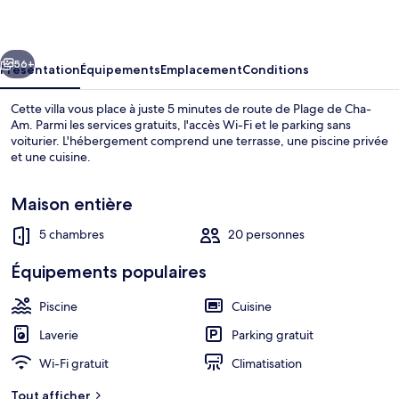
Pool
Villa
cédent
Suivant
56+
Présentation
Équipements
Emplacement
Conditions
Cette villa vous place à juste 5 minutes de route de Plage de Cha-
Am. Parmi les services gratuits, l'accès Wi-Fi et le parking sans
voiturier. L'hébergement comprend une terrasse, une piscine privée
et une cuisine.
Maison entière
5 chambres
20 personnes
5 Bedrooms Villa | Terrasse/Patio
Équipements populaires
Piscine
Cuisine
Laverie
Parking gratuit
Wi-Fi gratuit
Climatisation
Tout afficher