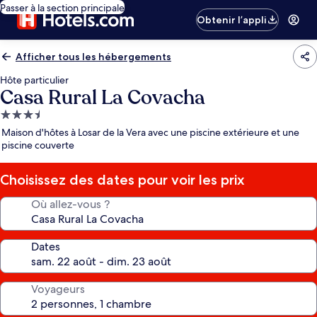
Passer à la section principale
Obtenir l’appli
Afficher tous les hébergements
Hôte particulier
Casa Rural La Covacha
Hébergement
3.5 étoiles
Maison d'hôtes à Losar de la Vera avec une piscine extérieure et une
piscine couverte
Choisissez des dates pour voir les prix
Où allez-vous ?
Dates
Voyageurs