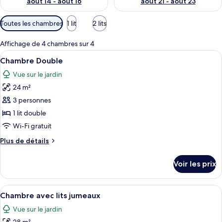
août 14 - août 16
août 21 - août 23
Filtres
Toutes les chambres
1 lit
2 lits
disponibles
pour
Affichage de 4 chambres sur 4
les
Afficher
Une chambre avec un plafond en bois, u
5
Chambre Double
chambres
toutes
Vue sur le jardin
les
24 m²
photos
pour
3 personnes
ce
1 lit double
type
Wi-Fi gratuit
de
Plus
Plus de détails
chambre :
de
Chambre
détails
Voir les prix
sur
Double
le
type
Afficher
Une chambre d’hôtel avec deux lits, un
4
de
Chambre avec lits jumeaux
toutes
chambre
Vue sur le jardin
Chambre
les
Double