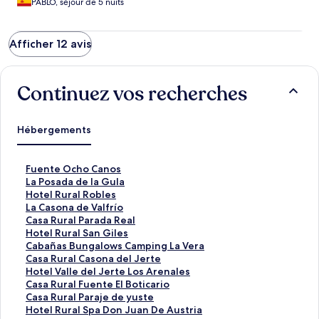
PABLO, séjour de 5 nuits
Afficher 12 avis
Continuez vos recherches
Hébergements
L
Fuente Ocho Canos
i
L
La Posada de la Gula
e
i
L
Hotel Rural Robles
n
e
i
L
La Casona de Valfrío
o
n
e
i
L
Casa Rural Parada Real
u
o
n
e
i
L
Hotel Rural San Giles
v
u
o
n
e
i
L
Cabañas Bungalows Camping La Vera
r
v
u
o
n
e
i
L
Casa Rural Casona del Jerte
a
r
v
u
o
n
e
i
L
Hotel Valle del Jerte Los Arenales
n
a
r
v
u
o
n
e
i
L
Casa Rural Fuente El Boticario
t
n
a
r
v
u
o
n
e
i
L
Casa Rural Paraje de yuste
l
t
n
a
r
v
u
o
n
e
i
L
Hotel Rural Spa Don Juan De Austria