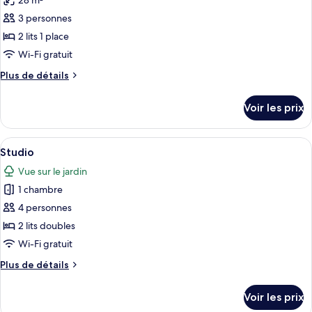
28 m²
photos
pour
3 personnes
ce
2 lits 1 place
type
Wi-Fi gratuit
de
Plus
Plus de détails
chambre :
de
Chambre
détails
Voir les prix
sur
avec
le
lits
type
Afficher
Une chambre à coucher comprenant un l
jumeaux
8
de
Studio
toutes
chambre
Vue sur le jardin
Chambre
les
avec
1 chambre
photos
lits
pour
4 personnes
jumeaux
ce
2 lits doubles
type
Wi-Fi gratuit
de
Plus
Plus de détails
chambre :
de
Studio
détails
Voir les prix
sur