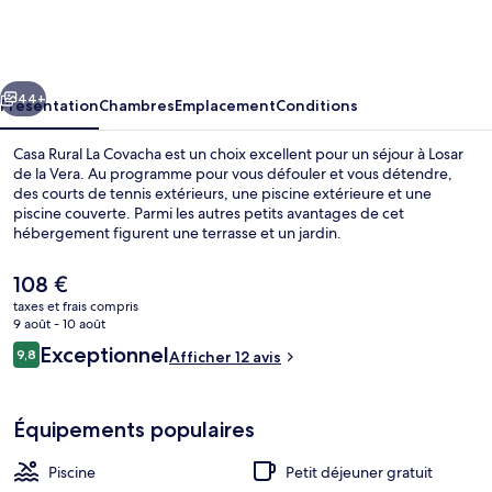
Rural
La
Covacha
cédent
Suivant
44+
Présentation
Chambres
Emplacement
Conditions
Casa Rural La Covacha est un choix excellent pour un séjour à Losar
de la Vera. Au programme pour vous défouler et vous détendre,
des courts de tennis extérieurs, une piscine extérieure et une
piscine couverte. Parmi les autres petits avantages de cet
hébergement figurent une terrasse et un jardin.
Le
108 €
prix
taxes et frais compris
actuel
9 août - 10 août
Extérieur
est
Avis
Exceptionnel
9,8
Afficher 12 avis
de
9,8 sur 10
voyageurs
108 €.
Équipements populaires
Piscine
Petit déjeuner gratuit