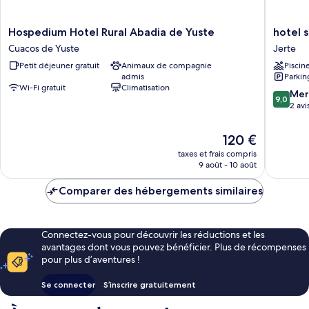
Hospedium
hotel
Hospedium Hotel Rural Abadia de Yuste
hotel s
Hotel
spa
Cuacos de Yuste
Jerte
Rural
Aura
Petit déjeuner gratuit
Animaux de compagnie
Piscin
Abadia
del
admis
Parkin
de
jerte
Wi-Fi gratuit
Climatisation
Yuste
Jerte
9.0
Mer
9,0
Cuacos
sur
2 avi
de
10,
Yuste
Merveill
Le
120 €
2 avis
nouveau
taxes et frais compris
prix
9 août - 10 août
est
de
Comparer des hébergements similaires
120 €
Connectez-vous pour découvrir les réductions et les
avantages dont vous pouvez bénéficier. Plus de récompenses
pour plus d’aventures !
Se connecter
S’inscrire gratuitement