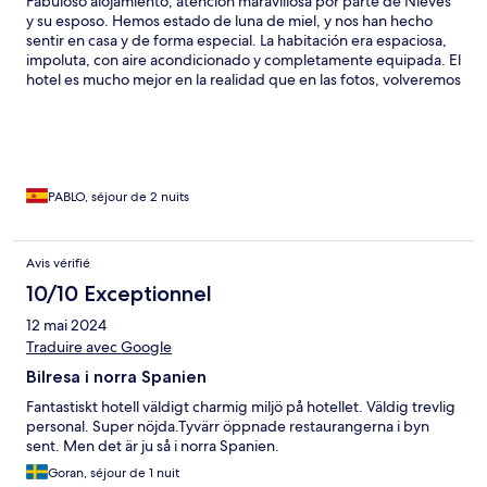
Fabuloso alojamiento, atención maravillosa por parte de Nieves
y su esposo. Hemos estado de luna de miel, y nos han hecho
sentir en casa y de forma especial. La habitación era espaciosa,
impoluta, con aire acondicionado y completamente equipada. El
hotel es mucho mejor en la realidad que en las fotos, volveremos
sin duda
PABLO, séjour de 2 nuits
Avis vérifié
10/10 Exceptionnel
12 mai 2024
Traduire avec Google
Bilresa i norra Spanien
Fantastiskt hotell väldigt charmig miljö på hotellet. Väldig trevlig
personal. Super nöjda.Tyvärr öppnade restaurangerna i byn
sent. Men det är ju så i norra Spanien.
Goran, séjour de 1 nuit