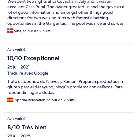
We spent two nights at La Covacha in July and it was an
excellent Casa Rural. The owner greeted us and she gave us a
lot of good information and amongst other things good
directions for two walking trips with fantastic bathing
opportunities in the Gargantas. The pool was nice and so was
the mini pond with frogs. The large room was clean and
Nina, séjour de 2 nuits
breakfast was good as well.
Avis vérifié
10/10 Exceptionnel
26 juil. 2021
Traduire avec Google
Trato estupendo de Nieves y Ramón. Preparan productos sin
gluten para el desayuno, ningún problema con celíacos. Para
repetir din lugar a dudas.
Expedia Relocation, séjour de 2 nuits
Avis vérifié
8/10 Très bien
28 juil. 2025