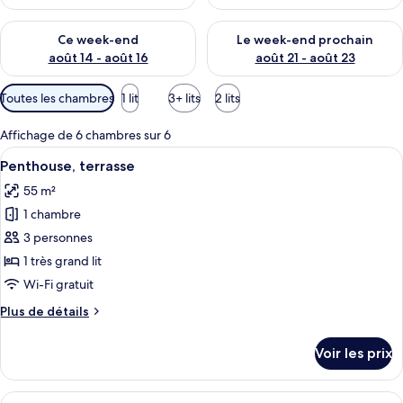
t
é
Vérifier la disponibilité pour ce week-end août 14 - août 16
Vérifier la disponibilité pour
s
Ce week-end
Le week-end prochain
août 14 - août 16
août 21 - août 23
p
a
Filtres
Toutes les chambres
1 lit
3+ lits
2 lits
r
disponibles
pour
l
Affichage de 6 chambres sur 6
les
e
Afficher
Une chambre à coucher avec un lit, des
5
Penthouse, terrasse
chambres
s
toutes
55 m²
les
v
1 chambre
o
photos
y
pour
3 personnes
a
ce
1 très grand lit
g
type
e
Wi-Fi gratuit
u
de
Plus
Plus de détails
r
chambre :
de
s
Penthouse,
détails
Voir les prix
sur
terrasse
le
type
Afficher
Penthouse, piscine privée | Literie de 