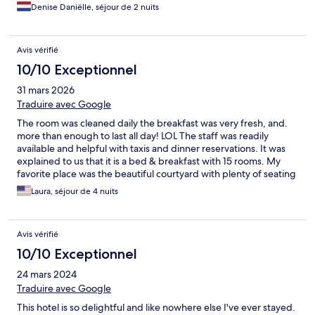
Denise Daniëlle, séjour de 2 nuits
Avis vérifié
10/10 Exceptionnel
31 mars 2026
Traduire avec Google
The room was cleaned daily the breakfast was very fresh, and.
more than enough to last all day! LOL The staff was readily
available and helpful with taxis and dinner reservations. It was
explained to us that it is a bed & breakfast with 15 rooms. My
favorite place was the beautiful courtyard with plenty of seating
for the guests. So quaint & truly relaxing... This was a
Laura, séjour de 4 nuits
remarkable little gem away from home. They have a small
washer/dryer in the kitchen, too! I would like to thank Miguel
and No-No for making a memorable one! If you're thinking
Avis vérifié
about visiting Spain, I recommend staying at this lovely
welcoming, genuine and sincere accomodation. You won't want
10/10 Exceptionnel
to leave!!!
24 mars 2024
Traduire avec Google
This hotel is so delightful and like nowhere else I've ever stayed.