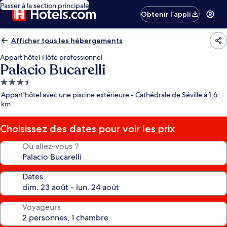
Passer à la section principale
Obtenir l’appli
Afficher tous les hébergements
Appart’hôtel
·
Hôte professionnel
Palacio Bucarelli
Hébergement
3.5 étoiles
Appart'hôtel avec une piscine extérieure - Cathédrale de Séville à 1,6
km
Choisissez des dates pour voir les prix
Où allez-vous ?
Dates
Voyageurs