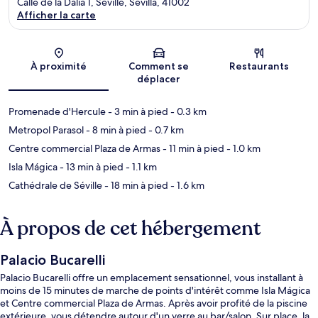
Calle de la Dalia 1, Seville, Sevilla, 41002
Afficher la carte
Carte
À proximité
Comment se
Restaurants
déplacer
Promenade d'Hercule
- 3 min à pied
- 0.3 km
Metropol Parasol
- 8 min à pied
- 0.7 km
Centre commercial Plaza de Armas
- 11 min à pied
- 1.0 km
Isla Mágica
- 13 min à pied
- 1.1 km
Cathédrale de Séville
- 18 min à pied
- 1.6 km
À propos de cet hébergement
Palacio Bucarelli
Palacio Bucarelli offre un emplacement sensationnel, vous installant à
moins de 15 minutes de marche de points d'intérêt comme Isla Mágica
et Centre commercial Plaza de Armas. Après avoir profité de la piscine
extérieure, vous détendre autour d'un verre au bar/salon. Sur place, la