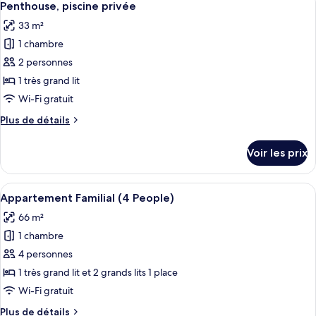
6
de
Penthouse, piscine privée
toutes
chambre
33 m²
Penthouse,
les
terrasse
1 chambre
photos
pour
2 personnes
ce
1 très grand lit
type
Wi-Fi gratuit
de
Plus
Plus de détails
chambre :
de
Penthouse,
détails
Voir les prix
sur
piscine
le
privée
type
Afficher
Une chambre à coucher avec un lit, de
8
de
Appartement Familial (4 People)
toutes
chambre
66 m²
Penthouse,
les
piscine
1 chambre
photos
privée
pour
4 personnes
ce
1 très grand lit et 2 grands lits 1 place
type
Wi-Fi gratuit
de
Plus
Plus de détails