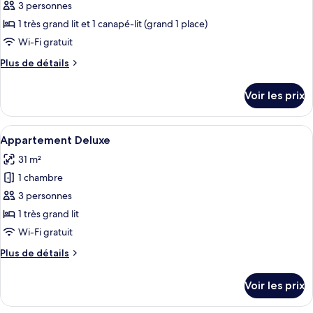
pour
3 personnes
ce
1 très grand lit et 1 canapé-lit (grand 1 place)
type
Wi-Fi gratuit
de
Plus
Plus de détails
chambre :
de
Appartement
détails
Voir les prix
sur
(2
le
Levels)
type
Afficher
Une chambre à coucher bien rangée, avec
10
de
Appartement Deluxe
toutes
chambre
31 m²
Appartement
les
(2
1 chambre
photos
Levels)
pour
3 personnes
ce
1 très grand lit
type
Wi-Fi gratuit
de
Plus
Plus de détails
chambre :
de
Appartement
détails
Voir les prix
sur
Deluxe
le