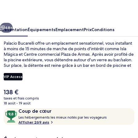
Bucarelli
cédent
Suivant
48+
Présentation
Équipements
Emplacement
Prix
Conditions
Palacio Bucarelli offre un emplacement sensationnel, vous installant
à moins de 15 minutes de marche de points d'intérêt comme Isla
Mágica et Centre commercial Plaza de Armas. Après avoir profité de
la piscine extérieure, vous détendre autour d'un verre au bar/salon.
Sur place, la détente est reine grâce à un bar en bord de piscine et
un snack-bar/une épicerie fine ! Les appartements profitent en
outre de petits plus sympas comme un réfrigérateur et un micro-
VIP Access
ondes. Pratique, non ? Les autres voyageurs adorent le personnel
attentionné.
Le
138 €
Piscine extérieure
prix
taxes et frais compris
actuel
18 août - 19 août
est
Avis
9,8
Coup de cœur
de
voyageurs
L
sur
Les hébergements les mieux notés par les voyageurs
138 €.
e
Afficher 269 avis
10,
s
Coup
de