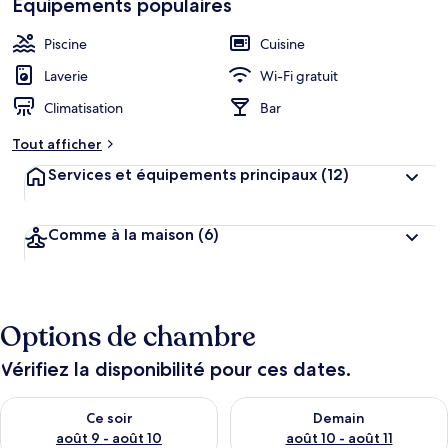
Équipements populaires
h
cœur
é
b
Piscine
Cuisine
e
r
Laverie
Wi-Fi gratuit
g
Climatisation
Bar
e
m
Tout afficher
e
n
Services et équipements principaux
(12)
t
s
Comme à la maison
(6)
l
e
s
m
Options de chambre
i
e
u
Vérifiez la disponibilité pour ces dates.
x
Vérifier la disponibilité pour ce soir août 9 - août 10
Vérifier la disponibilité pour 
n
Ce soir
Demain
o
août 9 - août 10
août 10 - août 11