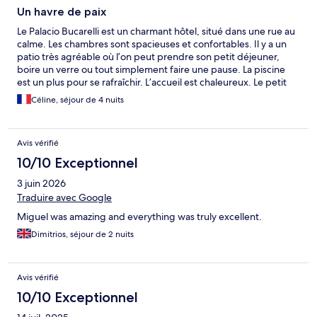
Un havre de paix
Le Palacio Bucarelli est un charmant hôtel, situé dans une rue au
calme. Les chambres sont spacieuses et confortables. Il y a un
patio très agréable où l’on peut prendre son petit déjeuner,
boire un verre ou tout simplement faire une pause. La piscine
est un plus pour se rafraîchir. L’accueil est chaleureux. Le petit
déjeuner est servi chaque matin devant la chambre avec du jus
Céline, séjour de 4 nuits
d’orange fraîchement pressé. Toutes les visites peuvent se faire
facilement à pieds depuis l’hôtel.
Avis vérifié
10/10 Exceptionnel
3 juin 2026
Traduire avec Google
Miguel was amazing and everything was truly excellent.
Dimitrios, séjour de 2 nuits
Avis vérifié
10/10 Exceptionnel