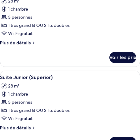
28 m²
photos
(Superior)
pour
1 chambre
ce
3 personnes
type
1 très grand lit OU 2 lits doubles
de
Wi-Fi gratuit
chambre :
Plus
Plus de détails
Suite
de
Junior
détails
Voir les prix
sur
le
type
Afficher
Un lit à baldaquin, une télévision, une
9
de
Suite Junior (Superior)
toutes
chambre
28 m²
Suite
les
Junior
1 chambre
photos
pour
3 personnes
ce
1 très grand lit OU 2 lits doubles
type
Wi-Fi gratuit
de
Plus
Plus de détails
chambre :
de
Suite
détails