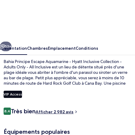
l’hébergement
Bahia
Principe
Escape
Aquamarine
cédent
Suivant
-
53+
Présentation
Chambres
Emplacement
Conditions
Hyatt
Bahia Principe Escape Aquamarine - Hyatt Inclusive Collection -
Inclusive
Adults Only - All Inclusive est un lieu de détente situé près d'une
plage idéale vous abriter à l'ombre d'un parasol ou siroter un verre
Collection
au bar de plage. Petit plus appréciable, vous serez à moins de 10
-
minutes de route de Hard Rock Golf Club à Cana Bay. Une piscine
extérieure est à votre disposition pour des moments de pure
Adults
détente, tandis que ceux souhaitant se faire chouchouter pourront
VIP Access
Only
profiter des dépresso-massages, des enveloppements corporels et
des soins d'aromathérapie. Servant des spécialités Cuisine
-
Avis
internationale, l'établissement Acuario figure parmi les 13
Très bien
8,4
Vue aérienne
Afficher 2 982 avis
8,4 sur 10
restaurants et 3 bars/salons. Parmi les autres avantages de cet
voyageurs
All
hébergement tout inclus, on trouve une discothèque, un bar en
Inclusive
bord de piscine et une salle de fitness, l'idéal pour des vacances
Équipements populaires
sans soucis. Les autres voyageurs ne tarissent pas d'éloges en ce qui