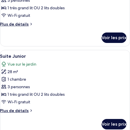
pour
3 personnes
ce
1 très grand lit OU 2 lits doubles
type
Wi-Fi gratuit
de
Plus
Plus de détails
chambre :
de
Suite
détails
Voir les prix
sur
Junior
le
(Superior)
type
Afficher
Un lit à baldaquin avec des tables de 
9
de
Suite Junior
toutes
chambre
Vue sur le jardin
Suite
les
Junior
28 m²
photos
(Superior)
pour
1 chambre
ce
3 personnes
type
1 très grand lit OU 2 lits doubles
de
Wi-Fi gratuit
chambre :
Plus
Plus de détails
Suite
de
Junior
détails
Voir les prix
sur