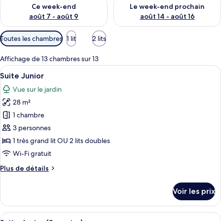
Vérifier la disponibilité pour ce week-end août 7 - août 9
Vérifier la disponibilité pour 
Ce week-end
Le week-end prochain
août 7 - août 9
août 14 - août 16
Filtres
Toutes les chambres
1 lit
2 lits
disponibles
pour
Affichage de 13 chambres sur 13
les
Afficher
Un lit à baldaquin avec des tables de 
9
Suite Junior
chambres
toutes
Vue sur le jardin
les
28 m²
photos
pour
1 chambre
ce
3 personnes
type
1 très grand lit OU 2 lits doubles
de
Wi-Fi gratuit
chambre :
Plus
Plus de détails
Suite
de
Junior
détails
Voir les prix
sur
le
type
Afficher
Un lit à baldaquin, une télévision, une
9
de