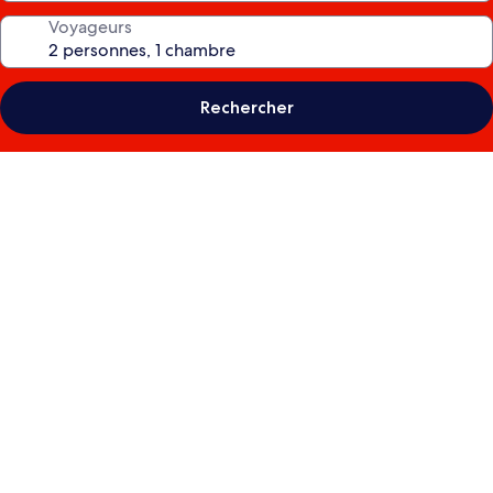
Voyageurs
Rechercher
Galerie
photos
de