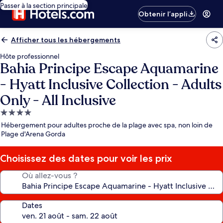
Passer à la section principale
Obtenir l’appli
Afficher tous les hébergements
Hôte professionnel
Bahia Principe Escape Aquamarine
- Hyatt Inclusive Collection - Adults
Only - All Inclusive
Hébergement
4.0 étoiles
Hébergement pour adultes proche de la plage avec spa, non loin de
Plage d'Arena Gorda
Choisissez des dates pour voir les prix
Où allez-vous ?
Dates