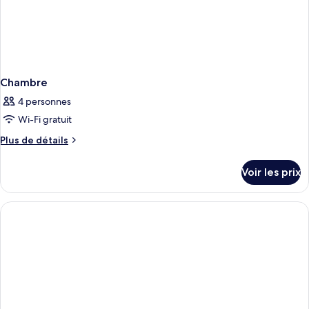
Chambre
4 personnes
Wi-Fi gratuit
Plus
Plus de détails
de
détails
Voir les prix
sur
le
type
de
chambre
Chambre