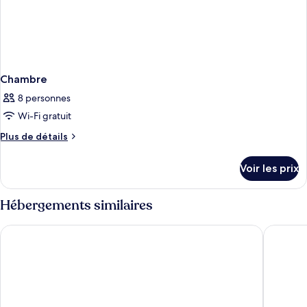
Chambre
8 personnes
Wi-Fi gratuit
Plus
Plus de détails
de
détails
Voir les prix
sur
le
type
Hébergements similaires
de
chambre
Bahia Principe Escape Ambar - Hyatt Inclusive Collection - Adul
Bahia Pri
Chambre