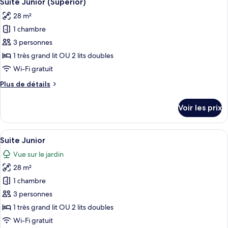
Suite Junior (Superior)
toutes
chambre
28 m²
Suite
les
Junior
1 chambre
photos
pour
3 personnes
ce
1 très grand lit OU 2 lits doubles
type
Wi-Fi gratuit
de
Plus
Plus de détails
chambre :
de
Suite
détails
Voir les prix
sur
Junior
le
(Superior)
type
Afficher
Un lit à baldaquin avec des tables de 
9
de
Suite Junior
toutes
chambre
Vue sur le jardin
Suite
les
Junior
28 m²
photos
(Superior)
pour
1 chambre
ce
3 personnes
type
1 très grand lit OU 2 lits doubles
de
Wi-Fi gratuit