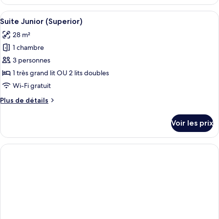
le
type
Afficher
Un lit à baldaquin, une télévision, une
9
de
Suite Junior (Superior)
toutes
chambre
28 m²
Suite
les
Junior
1 chambre
photos
pour
3 personnes
ce
1 très grand lit OU 2 lits doubles
type
Wi-Fi gratuit
de
Plus
Plus de détails
chambre :
de
Suite
détails
Voir les prix
sur
Junior
le
(Superior)
type
de
chambre
Suite
Junior
(Superior)