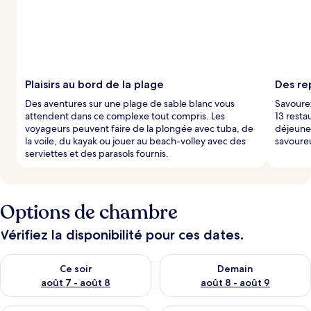
Plaisirs au bord de la plage
Des re
Des aventures sur une plage de sable blanc vous
Savourez
attendent dans ce complexe tout compris. Les
13 resta
voyageurs peuvent faire de la plongée avec tuba, de
déjeune
la voile, du kayak ou jouer au beach-volley avec des
savoureu
serviettes et des parasols fournis.
Options de chambre
Vérifiez la disponibilité pour ces dates.
Vérifier la disponibilité pour ce soir août 7 - août 8
Vérifier la disponibilité pour 
Ce soir
Demain
août 7 - août 8
août 8 - août 9