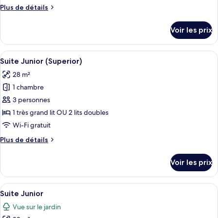
chambre :
Plus
Plus de détails
Suite
de
Junior
détails
Voir les prix
sur
le
type
Afficher
Un lit à baldaquin, une télévision, une
9
de
Suite Junior (Superior)
toutes
chambre
28 m²
Suite
les
Junior
1 chambre
photos
pour
3 personnes
ce
1 très grand lit OU 2 lits doubles
type
Wi-Fi gratuit
de
Plus
Plus de détails
chambre :
de
Suite
détails
Voir les prix
sur
Junior
le
(Superior)
type
Afficher
Un lit à baldaquin avec des tables de 
9
de
Suite Junior
toutes
chambre
Vue sur le jardin
Suite
les
Junior