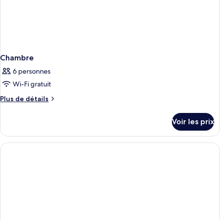
Chambre
6 personnes
Wi-Fi gratuit
Plus
Plus de détails
de
détails
Voir les prix
sur
le
type
de
chambre
Chambre