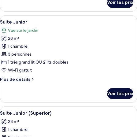
Voir les prix
sur
Junior
le
(Superior)
type
Afficher
Un lit à baldaquin avec des tables de 
9
de
Suite Junior
toutes
chambre
Vue sur le jardin
Suite
les
Junior
28 m²
photos
(Superior)
pour
1 chambre
ce
3 personnes
type
1 très grand lit OU 2 lits doubles
de
Wi-Fi gratuit
chambre :
Plus
Plus de détails
Suite
de
Junior
détails
Voir les prix
sur
le
type
Afficher
Un lit à baldaquin, une télévision, une
9
de
Suite Junior (Superior)
toutes
chambre
28 m²
Suite
les
Junior
1 chambre
photos