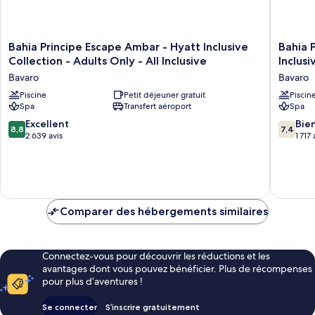
Bahia
Bahia
Bahia Principe Escape Ambar - Hyatt Inclusive
Bahia 
Principe
Principe
Collection - Adults Only - All Inclusive
Inclusi
Escape
Explore
Bavaro
Bavaro
Ambar
Punta
-
Piscine
Petit déjeuner gratuit
Cana
Piscin
Spa
Transfert aéroport
Spa
Hyatt
-
Inclusive
Hyatt
8.8
7.4
Excellent
Bie
8,8
7,4
Collection
Inclusiv
sur
sur
2 639 avis
1 717 
-
Collecti
10,
10,
Adults
-
Excellent,
Bien,
Only
All
2 639 avis
1 717 avis
-
Inclusiv
All
Bavaro
Inclusive
Comparer des hébergements similaires
Bavaro
Connectez-vous pour découvrir les réductions et les
avantages dont vous pouvez bénéficier. Plus de récompenses
pour plus d’aventures !
Se connecter
S’inscrire gratuitement