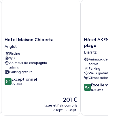
uble
Hotel Maison Chiberta
Hôtel AKENA Biarritz -
Hotel
Hôtel
Hotel Maison Chiberta
Hôtel AKENA Biarrit
Maison
AKENA
plage
Anglet
Chiberta
Biarritz
Biarritz
Piscine
Anglet
-
Spa
Grande
Animaux de compagnie
Animaux de compagnie
admis
plage
admis
Parking
Biarritz
Parking gratuit
Wi-Fi gratuit
Climatisation
9.4
Exceptionnel
9,4
sur
92 avis
8.6
Excellent
8,6
10,
sur
874 avis
Exceptionnel,
10,
Le
201 €
92 avis
Excellent,
nouveau
874 avis
taxes et frais compris
tax
prix
7 sept. - 8 sept.
est
de
201 €