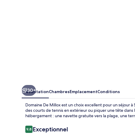
Millox
30+
Présentation
Chambres
Emplacement
Conditions
Domaine De Millox est un choix excellent pour un séjour 
des courts de tennis en extérieur ou piquer une tête dans l
hébergement : une navette gratuite vers la plage, une terra
Avis
Exceptionnel
9,8
9,8 sur 10
voyageurs