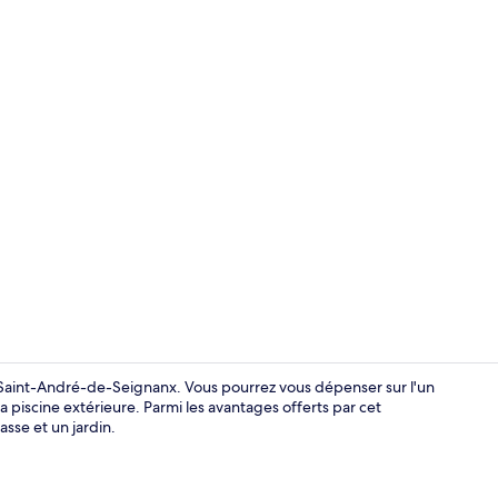
Intérieur
à Saint-André-de-Seignanx. Vous pourrez vous dépenser sur l'un
a piscine extérieure. Parmi les avantages offerts par cet
sse et un jardin.
Piscine extér