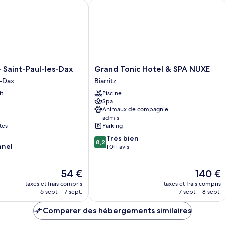
Double
Do
Saint-Paul-les-Dax
Grand Tonic Hotel & SPA NUXE
Supérieure
Grand
- Saint-Paul-les-Dax
Grand Tonic Hotel & SPA NUXE
Tonic
s-Dax
Biarritz
Hotel
it
Piscine
&
Spa
SPA
Animaux de compagnie
NUXE
admis
Biarritz
tes
Parking
8.2
Très bien
8,2
nnel
sur
1 011 avis
10,
Très
Le
Le
54 €
140 €
bien,
nouveau
nouveau
1 011 avis
taxes et frais compris
taxes et frais compris
prix
prix
6 sept. - 7 sept.
7 sept. - 8 sept.
est
est
de
de
Comparer des hébergements similaires
54 €
140 €