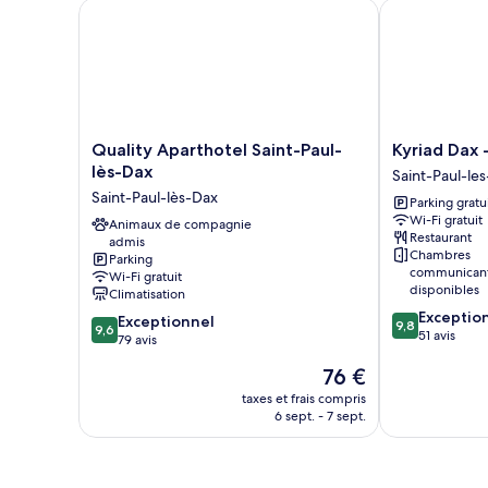
Chambre
Quality Aparthotel Saint-Paul-lès-Dax
Kyriad Dax - 
non-
Double
fumeurs,
Familiale,
vue
1
grand
piscine
lit,
non-
fumeurs,
Quality
Kyriad
Quality Aparthotel Saint-Paul-
Kyriad Dax 
vue
Aparthotel
Dax
lès-Dax
Saint-Paul-le
piscine
Saint-
-
Saint-Paul-lès-Dax
Parking gratu
Paul-
Saint-
Wi-Fi gratuit
lès-
Animaux de compagnie
Paul-
Restaurant
admis
Dax
les-
Chambres
Parking
Saint-
Dax
communican
Wi-Fi gratuit
Paul-
Saint-
disponibles
Climatisation
lès-
Paul-
9.8
Exceptio
9.6
Exceptionnel
Dax
les-
9,8
9,6
sur
51 avis
sur
79 avis
Dax
10,
10,
Le
76 €
Exceptionnel,
Exceptionnel,
nouveau
51 avis
79 avis
taxes et frais compris
prix
6 sept. - 7 sept.
est
de
76 €