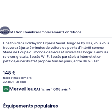
Holiday
Inn
Express
Seoul
cédent
Suivant
Hongdae
77+
Présentation
Chambres
Emplacement
Conditions
by
Une fois dans Holiday Inn Express Seoul Hongdae by IHG, vous vous
IHG
trouverez à juste 5 minutes de voiture de points d'intérêt comme
Stade de Coupe du monde de Seoul et Université Hongik. Parmi les
services gratuits, l'accès Wi-Fi, l'accès par câble à Internet et un
petit déjeuner ibuffet proposé tous les jours, entre 06 h 30 et
09 h 30. En voiture depuis l'hébergement, vous aurez également
vite rejoint des sites comme Parc culturel et historique de
Le
148 €
Dongdaemun et Palais Gyeongbokgung. Les autres voyageurs
prix
taxes et frais compris
apprécient la proximité avec les transports publics : Station Hongik
actuel
30 août - 31 août
University ne se trouve qu'à quelques encablures, tandis que
Équipement de l’hébergement
est
Avis
Station de métro Sogang Univ. se trouve à seulement 12 min de
Merveilleux
9,0
Afficher 1 008 avis
de
9,0 sur 10
marche.
voyageurs
148 €.
Équipements populaires