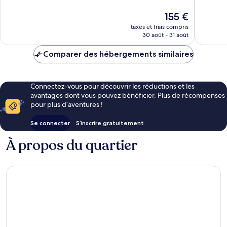
10,
10,
Merveilleux,
Merveill
Le
155 €
1 327 avis
1 009 av
nouveau
taxes et frais compris
prix
30 août - 31 août
est
de
Comparer des hébergements similaires
155 €
Connectez-vous pour découvrir les réductions et les
avantages dont vous pouvez bénéficier. Plus de récompenses
pour plus d’aventures !
Se connecter
S’inscrire gratuitement
À propos du quartier