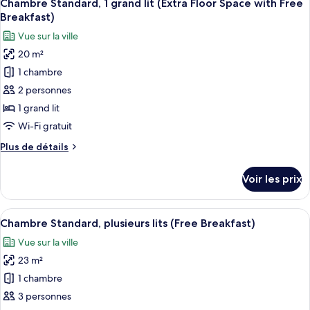
3
de
Chambre Standard, 1 grand lit (Extra Floor Space with Free
toutes
place
chambre
Breakfast)
Chambre
les
(Free
Vue sur la ville
Standard,
photos
Breakfast)
2
20 m²
pour
lits
1 chambre
ce
une
place
type
2 personnes
(Free
de
1 grand lit
Breakfast)
chambre :
Wi-Fi gratuit
Chambre
Plus
Plus de détails
Standard,
de
1
détails
Voir les prix
sur
grand
le
lit
type
Afficher
Une chambre d’hôtel avec deux lits, un
(Extra
5
de
Chambre Standard, plusieurs lits (Free Breakfast)
toutes
Floor
chambre
Vue sur la ville
Chambre
les
Space
Standard,
23 m²
photos
with
1
pour
1 chambre
Free
grand
ce
lit
Breakfast)
3 personnes
(Extra