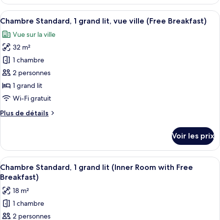
le
lit,
type
Afficher
Une chambre d’hôtel avec un grand lit, 
accessible
9
de
Chambre Standard, 1 grand lit, vue ville (Free Breakfast)
toutes
aux
chambre
Vue sur la ville
Chambre
les
personnes
Standard,
32 m²
photos
à
1
pour
1 chambre
mobilité
grand
ce
lit,
réduite
2 personnes
accessible
type
(Free
1 grand lit
aux
de
Breakfast)
Wi-Fi gratuit
personnes
chambre :
à
Plus
Plus de détails
Chambre
mobilité
de
réduite
Standard,
détails
(Free
Voir les prix
1
sur
Breakfast)
le
grand
type
Afficher
Une chambre d’hôtel avec un grand lit,
lit,
5
de
Chambre Standard, 1 grand lit (Inner Room with Free
toutes
vue
chambre
Breakfast)
Chambre
les
ville
18 m²
Standard,
photos
(Free
1
1 chambre
pour
Breakfast)
grand
2 personnes
ce
lit,