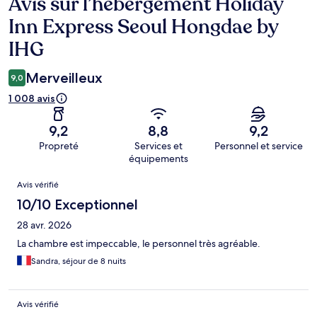
Avis sur l’hébergement Holiday
Avis
Inn Express Seoul Hongdae by
IHG
Merveilleux
9,0
1 008 avis
9,2
8,8
9,2
Propreté
Services et
Personnel et service
équipements
Avis
Avis vérifié
10/10 Exceptionnel
28 avr. 2026
La chambre est impeccable, le personnel très agréable.
Sandra, séjour de 8 nuits
Avis vérifié