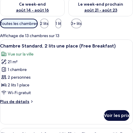
Vérifier la disponibilité pour ce week-end août 14 - août 16
Vérifier la disponibilité pour
Ce week-end
Le week-end prochain
août 14 - août 16
août 21 - août 23
Filtres
Toutes les chambres
2 lits
1 lit
3+ lits
disponibles
pour
Affichage de 13 chambres sur 13
les
Afficher
Une chambre d’hôtel avec un grand lit
5
Chambre Standard, 2 lits une place (Free Breakfast)
chambres
toutes
Vue sur la ville
les
21 m²
photos
pour
1 chambre
ce
2 personnes
type
2 lits 1 place
de
Wi-Fi gratuit
chambre :
Plus
Plus de détails
Chambre
de
Standard,
détails
Voir les prix
2
sur
le
lits
type
Afficher
Une chambre d’hôtel avec un lit, une 
une