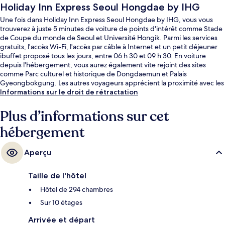
Holiday Inn Express Seoul Hongdae by IHG
Une fois dans Holiday Inn Express Seoul Hongdae by IHG, vous vous
trouverez à juste 5 minutes de voiture de points d'intérêt comme Stade
de Coupe du monde de Seoul et Université Hongik. Parmi les services
gratuits, l'accès Wi-Fi, l'accès par câble à Internet et un petit déjeuner
ibuffet proposé tous les jours, entre 06 h 30 et 09 h 30. En voiture
depuis l'hébergement, vous aurez également vite rejoint des sites
comme Parc culturel et historique de Dongdaemun et Palais
Gyeongbokgung. Les autres voyageurs apprécient la proximité avec les
transports publics : Station Hongik University ne se trouve qu'à
Informations sur le droit de rétractation
quelques encablures, tandis que Station de métro Sogang Univ. se
trouve à seulement 12 min de marche.
Plus d’informations sur cet
hébergement
Aperçu
Taille de l'hôtel
Hôtel de 294 chambres
Sur 10 étages
Arrivée et départ