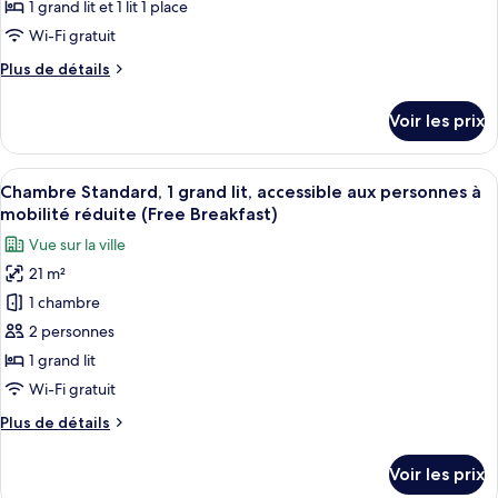
type
1 grand lit et 1 lit 1 place
Floor
de
Wi-Fi gratuit
Space
chambre :
with
Plus
Plus de détails
Chambre
Free
de
Breakfast)
Standard,
détails
Voir les prix
plusieurs
sur
le
lits
type
Afficher
Une chambre d’hôtel avec un lit, une 
(Free
3
de
Chambre Standard, 1 grand lit, accessible aux personnes à
toutes
Breakfast)
chambre
mobilité réduite (Free Breakfast)
Chambre
les
Vue sur la ville
Standard,
photos
plusieurs
21 m²
pour
lits
1 chambre
ce
(Free
Breakfast)
type
2 personnes
de
1 grand lit
chambre :
Wi-Fi gratuit
Chambre
Plus
Plus de détails
Standard,
de
1
détails
Voir les prix
sur
grand