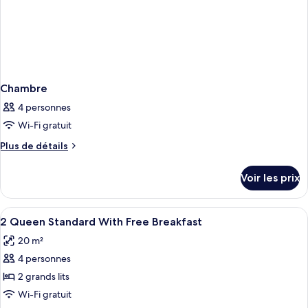
(Free
Breakfast)
Chambre
4 personnes
Wi-Fi gratuit
Plus
Plus de détails
de
détails
Voir les prix
sur
le
type
Afficher
Coffres-forts dans les chambres, bure
5
de
2 Queen Standard With Free Breakfast
toutes
chambre
20 m²
Chambre
les
4 personnes
photos
pour
2 grands lits
ce
Wi-Fi gratuit