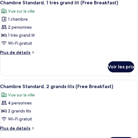
Breakfast)
3
de
Chambre Standard, 1 très grand lit (Free Breakfast)
toutes
chambre
Vue sur la ville
Chambre
les
Standard
1 chambre
photos
(Free
pour
2 personnes
Breakfast)
ce
1 très grand lit
type
Wi-Fi gratuit
de
Plus
Plus de détails
chambre :
de
Chambre
détails
Voir les prix
sur
Standard,
le
1
type
Afficher
Une chambre d’hôtel avec deux lits, un
très
6
de
Chambre Standard, 2 grands lits (Free Breakfast)
toutes
grand
chambre
Vue sur la ville
Chambre
les
lit
Standard,
4 personnes
photos
(Free
1
pour
2 grands lits
Breakfast)
très
ce
grand
Wi-Fi gratuit
lit
type
Plus
Plus de détails
(Free
de
de
Breakfast)