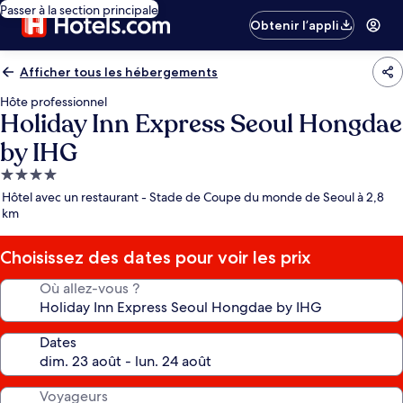
Passer à la section principale
Obtenir l’appli
Afficher tous les hébergements
Hôte professionnel
Holiday Inn Express Seoul Hongdae
by IHG
Hébergement
4.0 étoiles
Hôtel avec un restaurant - Stade de Coupe du monde de Seoul à 2,8
km
Choisissez des dates pour voir les prix
Où allez-vous ?
Dates
Voyageurs