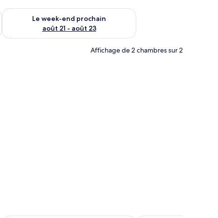
-end août 14 - août 16
Vérifier la disponibilité pour le week-end prochain août 21 - 
Le week-end prochain
août 21 - août 23
Affichage de 2 chambres sur 2
e fenêtre.
à manger dressée pour le repas, un canapé et un coin cuisine avec une fenêt