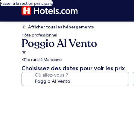
Passer à la section principale
Afficher tous les hébergements
Hôte professionnel
Poggio Al Vento
Hébergement
1.0 étoile
Gîte rural à Manciano
Choisissez des dates pour voir les prix
Où allez-vous ?
Galerie
photos
de
l’hébergement
Poggio