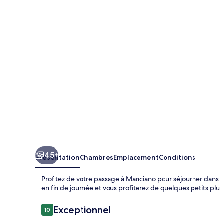
Al
Vento
45+
Présentation
Chambres
Emplacement
Conditions
Profitez de votre passage à Manciano pour séjourner dans
en fin de journée et vous profiterez de quelques petits plu
Avis
Exceptionnel
10
10 sur 10
voyageurs