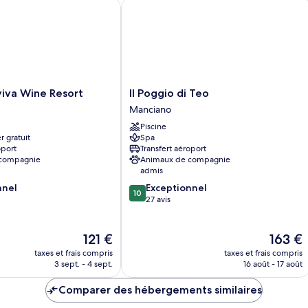
va Wine Resort
Il Poggio di Teo
Il
viva Wine Resort
Il Poggio di Teo
Poggio
Manciano
di
Piscine
Teo
r gratuit
Spa
Manciano
oport
Transfert aéroport
 compagnie
Animaux de compagnie
admis
10.0
nnel
Exceptionnel
10
sur
27 avis
10,
Exceptionnel,
Le
27 avis
Le
121 €
163 €
nouveau
nouveau
taxes et frais compris
taxes et frais compris
prix
prix
3 sept. - 4 sept.
16 août - 17 août
est
est
de
de
Comparer des hébergements similaires
121 €
163 €