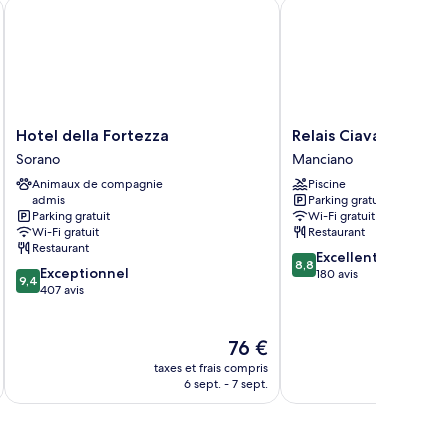
Hotel della Fortezza
Relais Ciavatta Country
Hotel
Relais
Hotel della Fortezza
Relais Ciavatta Coun
della
Ciavatta
Sorano
Manciano
Fortezza
Country
Animaux de compagnie
Piscine
Sorano
Hotel
admis
Parking gratuit
Manciano
Parking gratuit
Wi-Fi gratuit
Wi-Fi gratuit
Restaurant
Restaurant
8.8
Excellent
8,8
9.4
Exceptionnel
sur
180 avis
9,4
sur
407 avis
10,
10,
Excellent,
Exceptionnel,
180 avis
407 avis
Le
76 €
nouveau
taxes et frais compris
tax
prix
6 sept. - 7 sept.
est
de
76 €