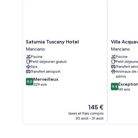
Appartement
Saturnia Tuscany Hotel
Villa Acquavi
Classique
Saturnia
Villa
Saturnia Tuscany Hotel
Villa Acqua
Tuscany
Acquaviva
Manciano
Manciano
Hotel
Wine
Piscine
Piscine
Manciano
Resort
Petit déjeuner gratuit
Petit déjeune
Manciano
Spa
Transfert aér
Transfert aéroport
Animaux de
admis
9.0
Merveilleux
9,0
9.4
Exceptio
sur
329 avis
9,4
sur
141 avis
10,
10,
Merveilleux,
Exceptionnel,
329 avis
Le
141 avis
145 €
nouveau
taxes et frais compris
prix
30 août - 31 août
est
de
145 €