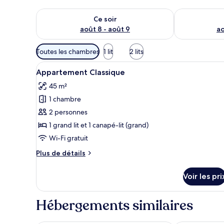
Vérifier la disponibilité pour ce soir août 8 - août 9
Vérifier la di
Ce soir
août 8 - août 9
ao
Filtres
Toutes les chambres
1 lit
2 lits
disponibles
Afficher
Une pièce chaleureuse avec une
pour
1
Appartement Classique
toutes
les
45 m²
les
chambres
1 chambre
photos
pour
2 personnes
ce
1 grand lit et 1 canapé-lit (grand)
type
Wi-Fi gratuit
de
Plus
Plus de détails
chambre :
de
Appartement
détails
Voir les pri
sur
Classique
le
type
Hébergements similaires
de
chambre