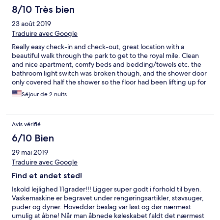
8/10 Très bien
23 août 2019
Traduire avec Google
Really easy check-in and check-out, great location with a
beautiful walk through the park to get to the royal mile. Clean
and nice apartment, comfy beds and bedding/towels etc. the
bathroom light switch was broken though, and the shower door
only covered half the shower so the floor had been lifting up for
quite some time and it was nearly impossible to keep the water
Séjour de 2 nuits
from spraying outside the shower so it wouldn’t get worse. The
water was hot and the pressure was good though. All in all, I
would definitely recommend this apartment to stay in again.
Avis vérifié
6/10 Bien
29 mai 2019
Traduire avec Google
Find et andet sted!
Iskold lejlighed 11grader!!! Ligger super godt i forhold til byen.
Vaskemaskine er begravet under rengøringsartikler, støvsuger,
puder og dyner. Hoveddør beslag var løst og dør nærmest
umulig at åbne! Når man åbnede køleskabet faldt det nærmest