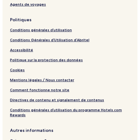
a
c
Agents de voyages
c
t
e
i
o
Politiques
n
b
Conditions générales d’utilisation
y
Conditions Générales d’Utilisation d’Abritel
H
i
Accessibilité
l
t
Politique sur la protection des données
o
n
Cookies
Mentions légales / Nous contacter
Comment fonctionne notre site
Directives de contenu et signalement de contenus
Conditions générales d’utilisation du programme Hotels.com
Rewards
Autres informations