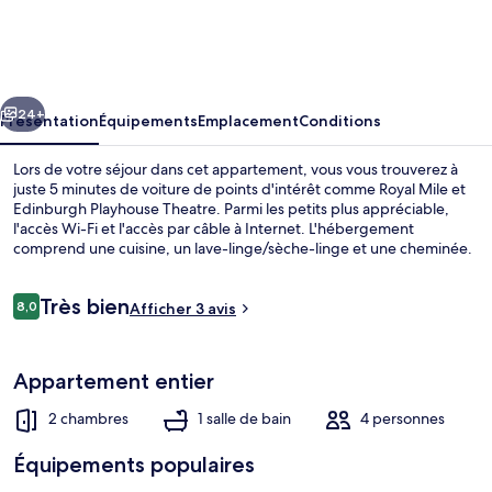
Modern
Arthurs
Seat
cédent
Suivant
2
24+
Présentation
Équipements
Emplacement
Conditions
Bedroom
Lors de votre séjour dans cet appartement, vous vous trouverez à
Apartment
juste 5 minutes de voiture de points d'intérêt comme Royal Mile et
Edinburgh Playhouse Theatre. Parmi les petits plus appréciable,
l'accès Wi-Fi et l'accès par câble à Internet. L'hébergement
comprend une cuisine, un lave-linge/sèche-linge et une cheminée.
Avis
Très bien
8,0
Afficher 3 avis
8,0 sur 10
voyageurs
Appartement (2 Bedrooms) | Salle de s
Appartement entier
2 chambres
1 salle de bain
4 personnes
Équipements populaires