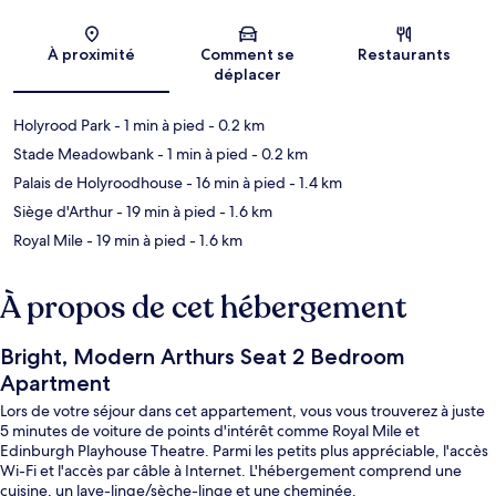
Carte
À proximité
Comment se
Restaurants
déplacer
Holyrood Park
- 1 min à pied
- 0.2 km
Stade Meadowbank
- 1 min à pied
- 0.2 km
Palais de Holyroodhouse
- 16 min à pied
- 1.4 km
Siège d'Arthur
- 19 min à pied
- 1.6 km
Royal Mile
- 19 min à pied
- 1.6 km
À propos de cet hébergement
Bright, Modern Arthurs Seat 2 Bedroom
Apartment
Lors de votre séjour dans cet appartement, vous vous trouverez à juste
5 minutes de voiture de points d'intérêt comme Royal Mile et
Edinburgh Playhouse Theatre. Parmi les petits plus appréciable, l'accès
Wi-Fi et l'accès par câble à Internet. L'hébergement comprend une
cuisine, un lave-linge/sèche-linge et une cheminée.