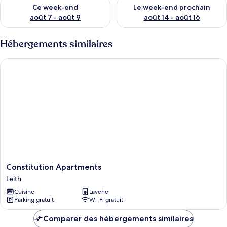
Vérifier la disponibilité pour ce week-end août 7 - août 9
Vérifier la disponibilité pour 
Ce week-end
Le week-end prochain
août 7 - août 9
août 14 - août 16
Hébergements similaires
Constitution Apartments
Constitution
Constitution Apartments
Apartments
Leith
Leith
Cuisine
Laverie
Parking gratuit
Wi-Fi gratuit
Comparer des hébergements similaires