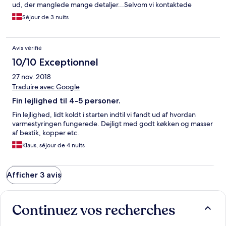
ud, der manglede mange detaljer...Selvom vi kontaktede
bureauet flere gange på deres mail var der ingen hjælp at hente
Séjour de 3 nuits
til noget som helst. Vær også opmærksom på at der skal betales
depositum ved reservation og det bliver ikke betalt tilbage før
flere uger efter aftejse! Find et andet sted!!!
Avis vérifié
10/10 Exceptionnel
27 nov. 2018
Traduire avec Google
Fin lejlighed til 4-5 personer.
Fin lejlighed, lidt koldt i starten indtil vi fandt ud af hvordan
varmestyringen fungerede. Dejligt med godt køkken og masser
af bestik, kopper etc.
Klaus, séjour de 4 nuits
Afficher 3 avis
Continuez vos recherches