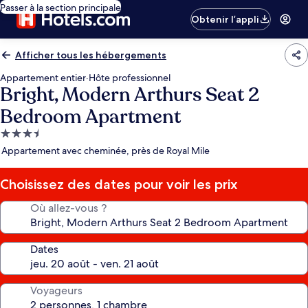
Passer à la section principale
Obtenir l’appli
Afficher tous les hébergements
Appartement entier
·
Hôte professionnel
Bright, Modern Arthurs Seat 2
Bedroom Apartment
Hébergement
3.5 étoiles
Appartement avec cheminée, près de Royal Mile
Choisissez des dates pour voir les prix
Où allez-vous ?
Dates
Voyageurs