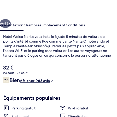
Welco
Narita
cédent
Suivant
49+
Présentation
Chambres
Emplacement
Conditions
Hotel Welco Narita vous installe à juste 5 minutes de voiture de
points d'intérêt comme Rue commerçante Narita Omotesando et
Temple Narita-san Shinshō-ji. Parmi les petits plus appréciable,
l'accès Wi-Fi et le parking sans voiturier. Les autres voyageurs ne
tarissent pas d'éloges en ce qui concerne le personnel attentionné
et l'emplacement.
Le
32 €
prix
23 août - 24 août
actuel
Avis
Bien
Repas et boissons
7,8
est
Afficher 963 avis
7,8 sur 10
voyageurs
de
32 €.
Équipements populaires
Parking gratuit
Wi-Fi gratuit
Restaurant
Climatisation