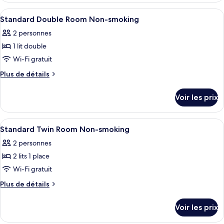
Standard
Extra
type
Afficher
Bureau, chambres insonorisées, fer et 
bed)
1
Triple
de
Standard Double Room Non-smoking
toutes
chambre
Room
2 personnes
Standard
les
Non-
Triple
1 lit double
photos
smoking
Room
pour
Wi-Fi gratuit
Non-
ce
smoking
Plus
Plus de détails
type
de
détails
de
Voir les prix
sur
chambre :
le
Standard
type
Afficher
Bureau, chambres insonorisées, fer et 
1
Double
de
Standard Twin Room Non-smoking
toutes
chambre
Room
2 personnes
Standard
les
Non-
Double
2 lits 1 place
photos
smoking
Room
pour
Wi-Fi gratuit
Non-
ce
smoking
Plus
Plus de détails
type
de
détails
de
Voir les prix
sur
chambre :
le