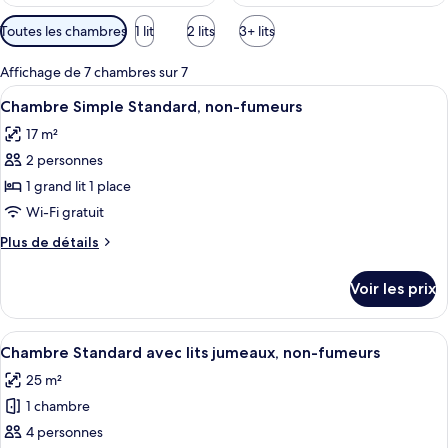
Filtres
Toutes les chambres
1 lit
2 lits
3+ lits
disponibles
pour
Affichage de 7 chambres sur 7
les
Afficher
Une chambre d’hôtel équipée d’un lit, 
11
Chambre Simple Standard, non-fumeurs
chambres
toutes
17 m²
les
2 personnes
photos
pour
1 grand lit 1 place
ce
Wi-Fi gratuit
type
Plus
Plus de détails
de
de
chambre :
détails
Voir les prix
sur
Chambre
le
Simple
type
Afficher
Une chambre d’hôtel avec deux lits, u
Standard,
12
de
Chambre Standard avec lits jumeaux, non-fumeurs
toutes
chambre
non-
25 m²
Chambre
les
fumeurs
Simple
1 chambre
photos
Standard,
pour
4 personnes
non-