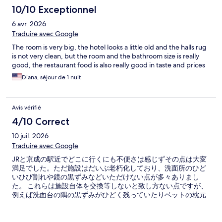
10/10 Exceptionnel
6 avr. 2026
Traduire avec Google
The room is very big, the hotel looks a little old and the halls rug
is not very clean, but the room and the bathroom size is really
good, the restaurant food is also really good in taste and prices
Diana, séjour de 1 nuit
Avis vérifié
4/10 Correct
10 juil. 2026
Traduire avec Google
JRと京成の駅近でどこに行くにも不便さは感じずその点は大変
満足でした。ただ施設はだいぶ老朽化しており、洗面所のひど
いひび割れや鏡の黒ずみなどいただけない点が多々ありまし
た。 これらは施設自体を交換等しないと致し方ない点ですが、
例えば洗面台の隅の黒ずみがひどく残っていたりベットの枕元
にある台の下のひどい汚れが残ったままとか使用済みのタオル
類が置き去りのままとか、staffの対応次第で何とかなりそうな
部分も目につきました。 駅近の利便性で再度、利用したいと思