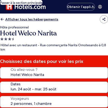
Passer à la section principale
Obtenir l’appli
Afficher tous les hébergements
Hôte professionnel
Hotel Welco Narita
Hébergement
3.5 étoiles
Hôtel avec un restaurant - Rue commerçante Narita Omotesando à 0,8
km
Choisissez des dates pour voir les prix
Où allez-vous ?
Dates
Voyageurs