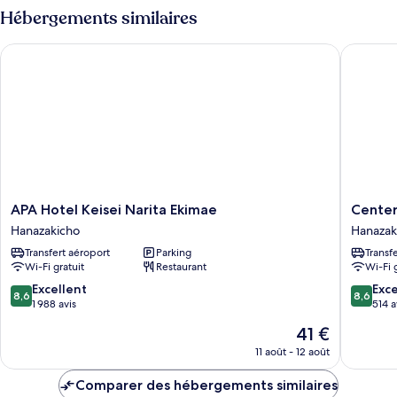
Standard
type
Hébergements similaires
Twin
de
chambre
Room
APA Hotel Keisei Narita Ekimae
Center H
Standard
Non-
Twin
smoking
Room
Non-
smoking
APA
Center
APA Hotel Keisei Narita Ekimae
Center
Hotel
Hotel
Hanazakicho
Hanazak
Keisei
Narita
Transfert aéroport
Parking
Transf
Narita
2
Wi-Fi gratuit
Restaurant
Wi-Fi 
Ekimae
R51
Hanazakicho
Hanazak
8.6
8.6
Excellent
Exce
8,6
8,6
sur
sur
1 988 avis
514 a
10,
10,
Le
41 €
Excellent,
Excellen
nouveau
1 988 avis
514 avis
11 août - 12 août
prix
est
Comparer des hébergements similaires
de