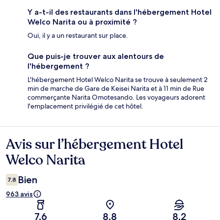
Y a-t-il des restaurants dans l'hébergement Hotel
Welco Narita ou à proximité ?
Oui, il y a un restaurant sur place.
Que puis-je trouver aux alentours de
l'hébergement ?
L'hébergement Hotel Welco Narita se trouve à seulement 2
min de marche de Gare de Keisei Narita et à 11 min de Rue
commerçante Narita Omotesando. Les voyageurs adorent
l'emplacement privilégié de cet hôtel.
Avis sur l’hébergement Hotel
Avis
Welco Narita
Bien
7,8
963 avis
7,6
8,8
8,2