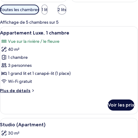
Filtres
Toutes les chambres
1 lit
2 lits
disponibles
pour
Affichage de 5 chambres sur 5
les
Afficher
Une chambre à coucher moderne avec un
11
Appartement Luxe, 1 chambre
chambres
toutes
Vue sur la rivière / le fleuve
les
40 m²
photos
pour
1 chambre
ce
3 personnes
type
1 grand lit et 1 canapé-lit (1 place)
de
Wi-Fi gratuit
chambre :
Plus
Plus de détails
Appartement
de
Luxe,
détails
Voir les prix
1
sur
le
chambre
type
Afficher
Une chambre d’hôtel moderne avec une 
7
de
Studio (Apartment)
toutes
chambre
30 m²
Appartement
les