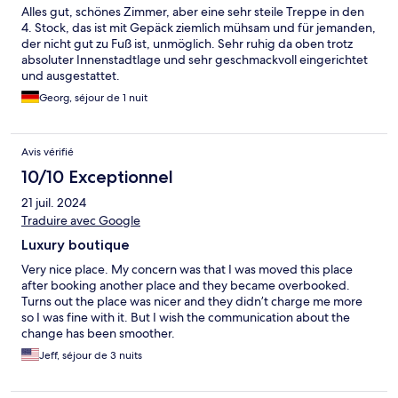
Alles gut, schönes Zimmer, aber eine sehr steile Treppe in den
4. Stock, das ist mit Gepäck ziemlich mühsam und für jemanden,
der nicht gut zu Fuß ist, unmöglich. Sehr ruhig da oben trotz
absoluter Innenstadtlage und sehr geschmackvoll eingerichtet
und ausgestattet.
Georg, séjour de 1 nuit
Avis vérifié
10/10 Exceptionnel
21 juil. 2024
Traduire avec Google
Luxury boutique
Very nice place. My concern was that I was moved this place
after booking another place and they became overbooked.
Turns out the place was nicer and they didn’t charge me more
so I was fine with it. But I wish the communication about the
change has been smoother.
Jeff, séjour de 3 nuits