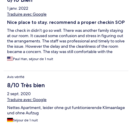
1 janv. 2022
Traduire avec Google
Nice place to stay. recommend a proper checkin SOP
The check in didn’t go so well. There was another family staying
at our room. It caused some confusion and stress in figuring out
the arrangements. The staff was professional and timely to solve
the issue. However the delay and the cleanliness of the room
became a concern. The stay was still comfortable with the
family. I would still recommend this place for my next visit.
Paul Han, séjour de 1 nuit
Avis vérifié
8/10 Très bien
2 sept. 2020
Traduire avec Google
Nettes Apartment, leider ohne gut funktionierende Klimaanlage
und ohne Aufzug
Séjour de 1 nuit