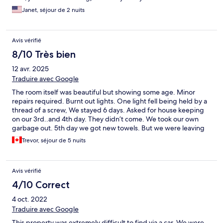
Heidelberg, two blocks or so from the castle and Christmas
Janet, séjour de 2 nuits
markets. If I am ever in Heidelberg again I would certainly stay
there! The only downside is there is no elevator and the steps
up to the room are quite steep. But other than that, it was a
Avis vérifié
great choice- I highly recommend!
8/10 Très bien
12 avr. 2025
Traduire avec Google
The room itself was beautiful but showing some age. Minor
repairs required. Burnt out lights. One light fell being held by a
thread of a screw, We stayed 6 days. Asked for house keeping
on our 3rd..and 4th day. They didn’t come. We took our own
garbage out. 5th day we got new towels. But we were leaving
12 hours later…. Hard to communicate with management, If your
Trevor, séjour de 5 nuits
ok being self reliant the place is beautiful and amazing location
Avis vérifié
4/10 Correct
4 oct. 2022
Traduire avec Google
This property was extremely difficult to find via a car. We were