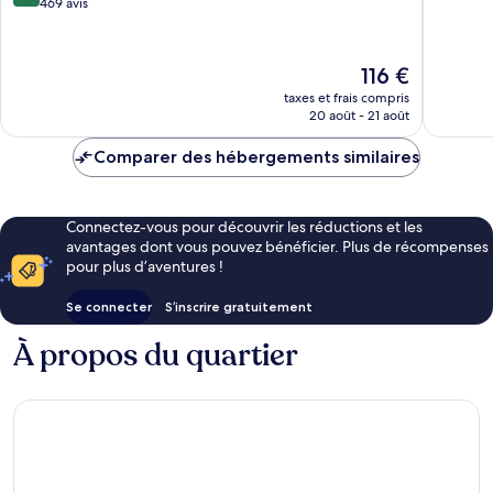
sur
469 avis
10,
10,
Merveill
Excellent,
863 avis
469 avis
Le
116 €
nouveau
taxes et frais compris
prix
20 août - 21 août
est
de
Comparer des hébergements similaires
116 €
Connectez-vous pour découvrir les réductions et les
avantages dont vous pouvez bénéficier. Plus de récompenses
pour plus d’aventures !
Se connecter
S’inscrire gratuitement
À propos du quartier