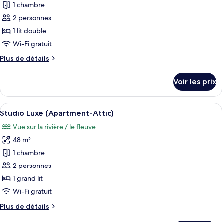
Luxe,
1 chambre
photos
1
pour
2 personnes
chambre
ce
1 lit double
type
Wi-Fi gratuit
de
Plus
Plus de détails
chambre :
de
Studio
détails
Voir les prix
sur
(Apartment)
le
type
Afficher
Une chambre à coucher avec un lit, deux
10
de
Studio Luxe (Apartment-Attic)
toutes
chambre
Vue sur la rivière / le fleuve
Studio
les
(Apartment)
48 m²
photos
pour
1 chambre
ce
2 personnes
type
1 grand lit
de
Wi-Fi gratuit
chambre :
Plus
Plus de détails
Studio
de
Luxe