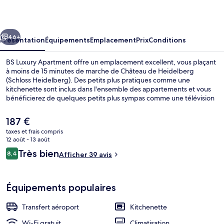
Apartment
cédent
Suivant
46+
Présentation
Équipements
Emplacement
Prix
Conditions
BS Luxury Apartment offre un emplacement excellent, vous plaçant
à moins de 15 minutes de marche de Château de Heidelberg
(Schloss Heidelberg). Des petits plus pratiques comme une
kitchenette sont inclus dans l'ensemble des appartements et vous
bénéficierez de quelques petits plus sympas comme une télévision
à écran plasma et de la literie de qualité supérieure.
Le
187 €
prix
taxes et frais compris
actuel
12 août - 13 août
Appartement Luxe, 1 chambre | Coin séj
est
Avis
Très bien
8,4
Afficher 39 avis
de
8,4 sur 10
voyageurs
187 €.
Équipements populaires
Transfert aéroport
Kitchenette
Wi-Fi gratuit
Climatisation