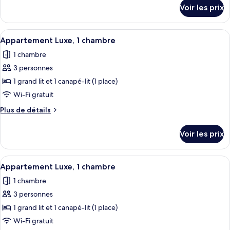
détails
Voir les prix
(Apartment-
sur
le
Attic)
type
Afficher
Une chambre d’hôtel moderne avec un p
1
de
Appartement Luxe, 1 chambre
toutes
chambre
1 chambre
Studio
les
Luxe
3 personnes
photos
(Apartment-
pour
1 grand lit et 1 canapé-lit (1 place)
Attic)
ce
Wi-Fi gratuit
type
Plus
Plus de détails
de
de
chambre :
détails
Voir les prix
sur
Appartement
le
Luxe,
type
Afficher
Un salon moderne avec un canapé gris,
1
1
de
Appartement Luxe, 1 chambre
toutes
chambre
chambre
1 chambre
Appartement
les
Luxe,
3 personnes
photos
1
pour
1 grand lit et 1 canapé-lit (1 place)
chambre
ce
Wi-Fi gratuit