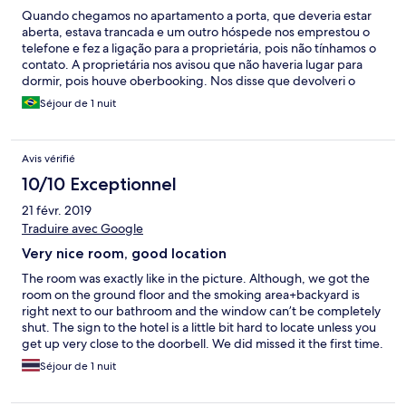
Quando chegamos no apartamento a porta, que deveria estar
aberta, estava trancada e um outro hóspede nos emprestou o
telefone e fez a ligação para a proprietária, pois não tínhamos o
contato. A proprietária nos avisou que não haveria lugar para
dormir, pois houve oberbooking. Nos disse que devolveri o
dinheiro, mas não nos relocou. Tivemos que procurar outro
Séjour de 1 nuit
lugar para passar a noite de aniversário de casamento. Foi
decepcionante!
Avis vérifié
10/10 Exceptionnel
21 févr. 2019
Traduire avec Google
Very nice room, good location
The room was exactly like in the picture. Although, we got the
room on the ground floor and the smoking area+backyard is
right next to our bathroom and the window can’t be completely
shut. The sign to the hotel is a little bit hard to locate unless you
get up very close to the doorbell. We did missed it the first time.
There is no staff present but the owner did give us the
Séjour de 1 nuit
instructions on how to get in, parking location etc. The room is
very nice and have all the amentities and kichenette mentioned