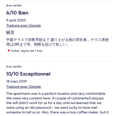
Avis vérifié
6/10 Bien
9 août 2020
Traduire avec Google
騒音
中庭テラスで深夜早朝まで 盛り上がる他の滞在者… テラス席使
用は0時まで等、制限を設けて欲しい。
Kohei, séjour de 1 nuit
Avis vérifié
10/10 Exceptionnel
18 mars 2019
Traduire avec Google
The apartment was in a perfect location and very comfortable.
We were very content here. A couple of comments/critiques:
the wifi didn't work for us for a day until we learned that we
were using an old password - we were lucky to have met
someone to tell us so. Also, there was a nice coffee maker, but it