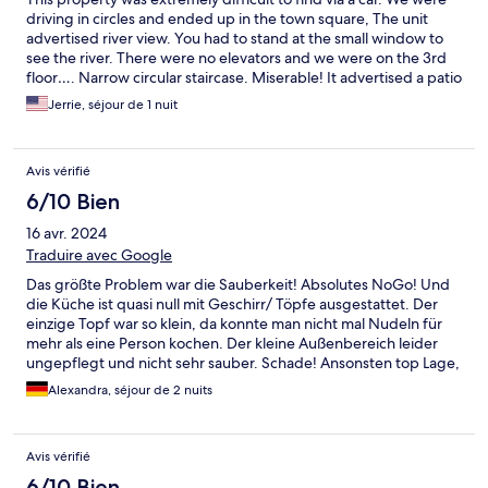
driving in circles and ended up in the town square, The unit
advertised river view. You had to stand at the small window to
see the river. There were no elevators and we were on the 3rd
floor…. Narrow circular staircase. Miserable! It advertised a patio
with river view. It was an enclosed cement area. No view. Save
Jerrie, séjour de 1 nuit
yourself money and frustration. Stay somewhere else!
Avis vérifié
6/10 Bien
16 avr. 2024
Traduire avec Google
Das größte Problem war die Sauberkeit! Absolutes NoGo! Und
die Küche ist quasi null mit Geschirr/ Töpfe ausgestattet. Der
einzige Topf war so klein, da konnte man nicht mal Nudeln für
mehr als eine Person kochen. Der kleine Außenbereich leider
ungepflegt und nicht sehr sauber. Schade! Ansonsten top Lage,
gute Einrichtung, guter Stil, gute Matratze. Vielleicht alles etwas
Alexandra, séjour de 2 nuits
angeschlagen und in die Jahre gekommen. Aber das wäre ok
gewesen. Also bitte sauberer putzen und mal die
Küchenausstattung checken. Dann passt es auch.
Avis vérifié
6/10 Bien