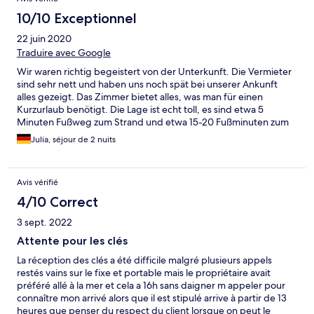
10/10 Exceptionnel
22 juin 2020
Traduire avec Google
Wir waren richtig begeistert von der Unterkunft. Die Vermieter
sind sehr nett und haben uns noch spät bei unserer Ankunft
alles gezeigt. Das Zimmer bietet alles, was man für einen
Kurzurlaub benötigt. Die Lage ist echt toll, es sind etwa 5
Minuten Fußweg zum Strand und etwa 15-20 Fußminuten zum
Zentrum. Es wurden sogar die Betten gemacht und uns frische
Julia, séjour de 2 nuits
Handtücher hingelegt. Alles in allem sind wir vollends zufrieden
und freuen uns schon auf den nächsten Besuch.
Avis vérifié
4/10 Correct
3 sept. 2022
Attente pour les clés
La réception des clés a été difficile malgré plusieurs appels
restés vains sur le fixe et portable mais le propriétaire avait
préféré allé à la mer et cela a 16h sans daigner m appeler pour
connaître mon arrivé alors que il est stipulé arrive à partir de 13
heures que penser du respect du client lorsque on peut le