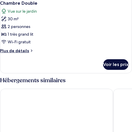
10
Chambre Double
toutes
Vue sur le jardin
les
30 m²
photos
pour
2 personnes
ce
1 très grand lit
type
Wi-Fi gratuit
de
Plus
Plus de détails
chambre :
de
Chambre
détails
Voir les prix
sur
Double
le
type
Hébergements similaires
de
chambre
Hotel De Vier Seizoenen
Fletcher
Chambre
Double