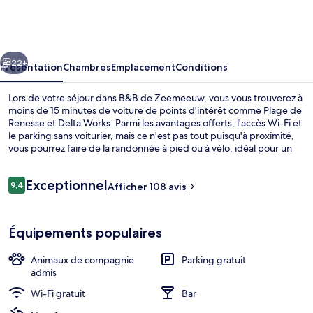
de
Zeemeeuw
cédent
Suivant
22+
Présentation
Chambres
Emplacement
Conditions
Lors de votre séjour dans B&B de Zeemeeuw, vous vous trouverez à
moins de 15 minutes de voiture de points d'intérêt comme Plage de
Renesse et Delta Works. Parmi les avantages offerts, l'accès Wi-Fi et
le parking sans voiturier, mais ce n'est pas tout puisqu'à proximité,
vous pourrez faire de la randonnée à pied ou à vélo, idéal pour un
séjour actif. Vous profiterez ici de 3 bars de plage, d'une terrasse,
ainsi que d'agréables petits plus dans votre chambre, tels qu'un
Avis
Exceptionnel
canapé-lit et un réfrigérateur.
9,4
Afficher 108 avis
9,4 sur 10
voyageurs
Petit déjeuner complet servi tous les 
Équipements populaires
Animaux de compagnie
Parking gratuit
admis
Wi-Fi gratuit
Bar