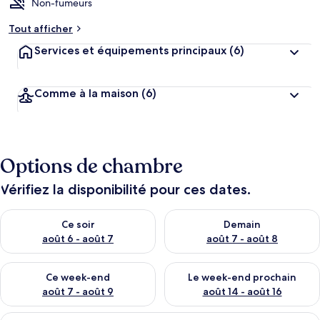
Non-fumeurs
Tout afficher
Services et équipements principaux
(6)
Comme à la maison
(6)
Options de chambre
Vérifiez la disponibilité pour ces dates.
Vérifier la disponibilité pour ce soir août 6 - août 7
Vérifier la disponibilité pour 
Ce soir
Demain
août 6 - août 7
août 7 - août 8
Vérifier la disponibilité pour ce week-end août 7 - août 9
Vérifier la disponibilité pour 
Ce week-end
Le week-end prochain
août 7 - août 9
août 14 - août 16
Afficher
Un salon moderne comprenant un canapé