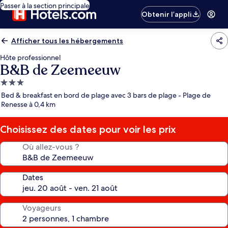
Passer à la section principale
Obtenir l’appli
Afficher tous les hébergements
Hôte professionnel
B&B de Zeemeeuw
Hébergement
3.0 étoiles
Bed & breakfast en bord de plage avec 3 bars de plage - Plage de
Renesse à 0,4 km
Choisissez des dates pour voir les prix
Où allez-vous ?
Dates
Voyageurs