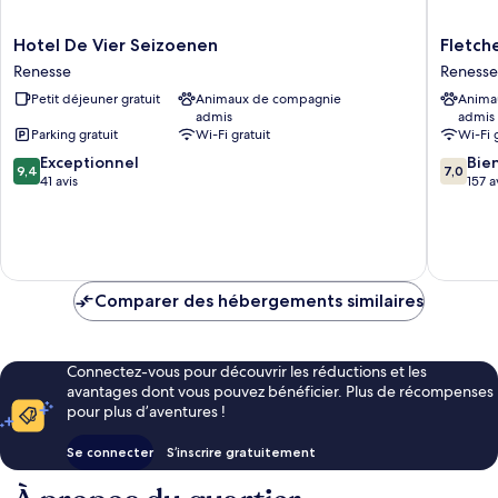
Hotel
Fletcher
Hotel De Vier Seizoenen
Fletch
De
Strandh
Renesse
Renesse
Vier
Renesse
Petit déjeuner gratuit
Animaux de compagnie
Anima
Seizoenen
Renesse
admis
admis
Renesse
Parking gratuit
Wi-Fi gratuit
Wi-Fi 
9.4
7.0
Exceptionnel
Bie
9,4
7,0
sur
sur
41 avis
157 a
10,
10,
Exceptionnel,
Bien,
41 avis
157 avis
Comparer des hébergements similaires
Connectez-vous pour découvrir les réductions et les
avantages dont vous pouvez bénéficier. Plus de récompenses
pour plus d’aventures !
Se connecter
S’inscrire gratuitement