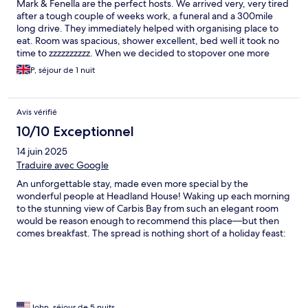
Mark & Fenella are the perfect hosts. We arrived very, very tired
after a tough couple of weeks work, a funeral and a 300mile
long drive. They immediately helped with organising place to
eat. Room was spacious, shower excellent, bed well it took no
time to zzzzzzzzzz. When we decided to stopover one more
night and as they were fully booked, they did a ring round and
P, séjour de 1 nuit
found us a great place in St Ives. What more could you ask for.
Their place is very comfortable, well located and a great place to
relax. Breakfast ..perfect. I am very happy to recommend!
Avis vérifié
10/10 Exceptionnel
14 juin 2025
Traduire avec Google
An unforgettable stay, made even more special by the
wonderful people at Headland House! Waking up each morning
to the stunning view of Carbis Bay from such an elegant room
would be reason enough to recommend this place—but then
comes breakfast. The spread is nothing short of a holiday feast:
beautifully prepared, delicious, and served with care. St Ives
itself is charming (though do take the seagull warnings seriously
—one nearly claimed my flapjack, and possibly a finger!), and
while we had a slightly disappointing experience with the
service at the Beach Club, everything else was delightful. If it’s
even possible to enhance the magic of St Ives, Headland House
John, séjour de 5 nuits