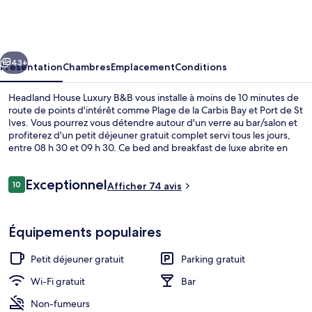
House
Luxury
B&B
cédent
Suivant
43+
Présentation
Chambres
Emplacement
Conditions
Headland House Luxury B&B vous installe à moins de 10 minutes de
route de points d'intérêt comme Plage de la Carbis Bay et Port de St
Ives. Vous pourrez vous détendre autour d'un verre au bar/salon et
profiterez d'un petit déjeuner gratuit complet servi tous les jours,
entre 08 h 30 et 09 h 30. Ce bed and breakfast de luxe abrite en
outre une terrasse et un jardin.
Avis
Exceptionnel
10
Afficher 74 avis
10 sur 10
voyageurs
Chambre Deluxe (Porthminster) | 1 cham
Équipements populaires
Petit déjeuner gratuit
Parking gratuit
Wi-Fi gratuit
Bar
Non-fumeurs