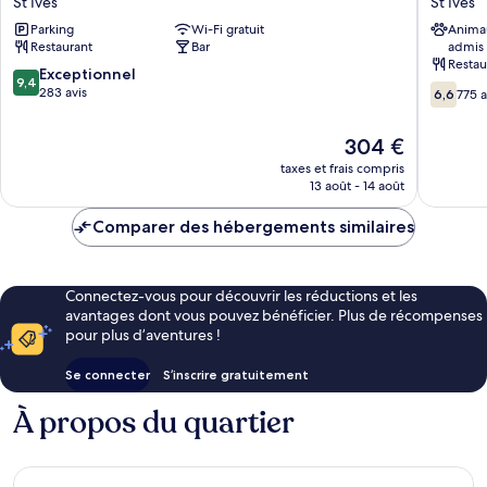
St Ives
St Ives
St
Ives
Parking
Wi-Fi gratuit
Anima
Ives
Bay
Restaurant
Bar
admis
Hotel
Restau
St
9.4
Exceptionnel
9,4
6.6
Ives
sur
283 avis
6,6
775 a
sur
10,
10,
Exceptionnel,
Le
304 €
775 avis
283 avis
nouveau
taxes et frais compris
prix
13 août - 14 août
est
de
Comparer des hébergements similaires
304 €
Connectez-vous pour découvrir les réductions et les
avantages dont vous pouvez bénéficier. Plus de récompenses
pour plus d’aventures !
Se connecter
S’inscrire gratuitement
À propos du quartier