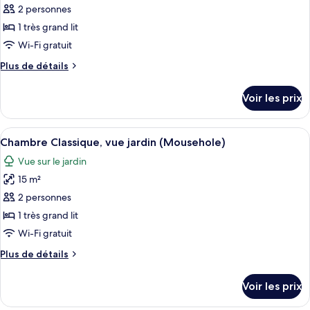
ce
)
2 personnes
type
1 très grand lit
de
Wi-Fi gratuit
chambre :
Plus
Plus de détails
Chambre
de
Deluxe
détails
Voir les prix
(Porthminster)
sur
le
type
Afficher
Chambre Classique, vue jardin (Mouseho
3
de
Chambre Classique, vue jardin (Mousehole)
toutes
chambre
Vue sur le jardin
Chambre
les
Deluxe
15 m²
photos
(Porthminster)
pour
2 personnes
ce
1 très grand lit
type
Wi-Fi gratuit
de
Plus
Plus de détails
chambre :
de
Chambre
détails
Voir les prix
sur
Classique,
le
vue