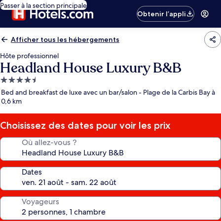
Passer à la section principale
Obtenir l’appli
Afficher tous les hébergements
Hôte professionnel
Headland House Luxury B&B
Hébergement
4.5 étoiles
Bed and breakfast de luxe avec un bar/salon - Plage de la Carbis Bay à
0,6 km
Choisissez des dates pour voir les prix
Où allez-vous ?
Dates
Voyageurs