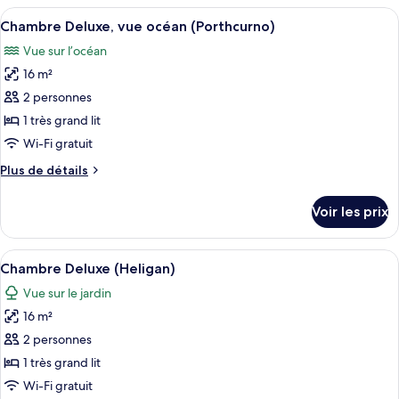
type
Afficher
Chambre Deluxe, vue océan (Porthcurno)
jardin
3
de
Chambre Deluxe, vue océan (Porthcurno)
toutes
(Mousehole)
chambre
Vue sur l’océan
Chambre
les
Classique,
16 m²
photos
vue
pour
2 personnes
jardin
ce
(Mousehole)
1 très grand lit
type
Wi-Fi gratuit
de
Plus
Plus de détails
chambre :
de
Chambre
détails
Voir les prix
sur
Deluxe,
le
vue
type
Afficher
Une salle de bain avec une baignoire s
océan
2
de
Chambre Deluxe (Heligan)
toutes
(Porthcurno)
chambre
Vue sur le jardin
Chambre
les
Deluxe,
16 m²
photos
vue
pour
2 personnes
océan
ce
(Porthcurno)
1 très grand lit
type
Wi-Fi gratuit