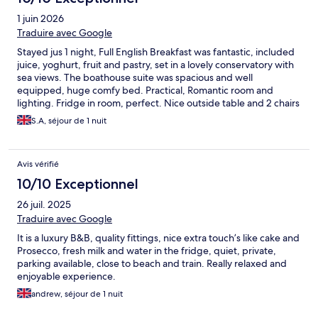
1 juin 2026
Traduire avec Google
Stayed jus 1 night, Full English Breakfast was fantastic, included
juice, yoghurt, fruit and pastry, set in a lovely conservatory with
sea views. The boathouse suite was spacious and well
equipped, huge comfy bed. Practical, Romantic room and
lighting. Fridge in room, perfect. Nice outside table and 2 chairs
in a petite courtyard. Instant fast hot bath in just a few minutes.
S.A, séjour de 1 nuit
We sat out on the veranda in the evening, just lovely. There is
good acces to beach, coast path, and Station. Fabulous stay, we
would definitely stay here again, Parking very close to room,
Avis vérifié
Small parking spaces for my large estate car. But I had a choice
of spaces. Thankyou for a relaxing stay, just what we needed. 10
10/10 Exceptionnel
out of 10
26 juil. 2025
Traduire avec Google
It is a luxury B&B, quality fittings, nice extra touch’s like cake and
Prosecco, fresh milk and water in the fridge, quiet, private,
parking available, close to beach and train. Really relaxed and
enjoyable experience.
andrew, séjour de 1 nuit