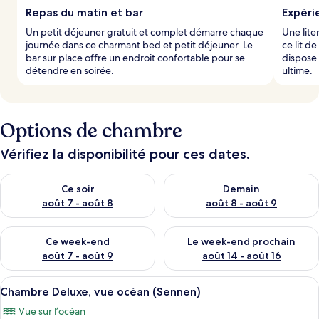
Repas du matin et bar
Expérie
Un petit déjeuner gratuit et complet démarre chaque
Une lit
journée dans ce charmant bed et petit déjeuner. Le
ce lit d
bar sur place offre un endroit confortable pour se
dispose
détendre en soirée.
ultime.
Options de chambre
Vérifiez la disponibilité pour ces dates.
Vérifier la disponibilité pour ce soir août 7 - août 8
Vérifier la disponibilité pour 
Ce soir
Demain
août 7 - août 8
août 8 - août 9
Vérifier la disponibilité pour ce week-end août 7 - août 9
Vérifier la disponibilité pour 
Ce week-end
Le week-end prochain
août 7 - août 9
août 14 - août 16
Afficher
Une chambre à coucher bien aménagée, 
3
Chambre Deluxe, vue océan (Sennen)
toutes
Vue sur l’océan
les