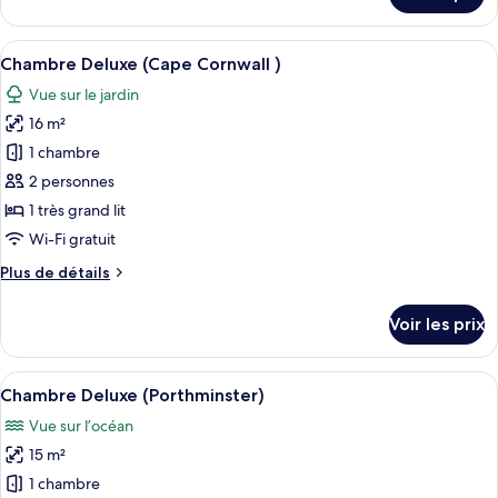
Deluxe
le
(Porthmeor)
type
Afficher
Une chambre bien rangée, avec un gran
3
de
Chambre Deluxe (Cape Cornwall )
toutes
chambre
Vue sur le jardin
Chambre
les
Deluxe
16 m²
photos
(Porthmeor)
pour
1 chambre
ce
2 personnes
type
1 très grand lit
de
Wi-Fi gratuit
chambre :
Plus
Plus de détails
Chambre
de
Deluxe
détails
Voir les prix
(Cape
sur
le
Cornwall
type
Afficher
Une chambre avec un grand lit, une fe
)
5
de
Chambre Deluxe (Porthminster)
toutes
chambre
Vue sur l’océan
Chambre
les
Deluxe
15 m²
photos
(Cape
pour
1 chambre
Cornwall