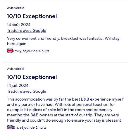
Avis vérifié
10/10 Exceptionnel
14 août 2024
Traduire avec Google
Very convenient and friendly. Breakfast was fantastic. Will stay
here again.
Emily, séjour de 4 nuits
Avis vérifié
10/10 Exceptionnel
14 juil. 2024
Traduire avec Google
This accommodation was by far the best B&B experience myself
and my partner have had. With lots of personal touches, for
example little slices of cake left in the room and personally
meeting the B&B owners at the start of our trip. They are very
friendly and couldn’t do enough to ensure your stay is pleasant
and smooth from start to finish. We would definitely visit again.
Ella, séjour de 2 nuits