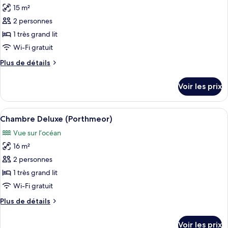
15 m²
photos
pour
2 personnes
ce
1 très grand lit
type
Wi-Fi gratuit
de
Plus
Plus de détails
chambre :
de
Chambre
détails
Voir les prix
sur
Deluxe,
le
vue
type
Afficher
Chambre Deluxe (Porthmeor) | Vue de
océan
3
de
Chambre Deluxe (Porthmeor)
toutes
(Sennen)
chambre
Vue sur l’océan
Chambre
les
Deluxe,
16 m²
photos
vue
pour
2 personnes
océan
ce
(Sennen)
1 très grand lit
type
Wi-Fi gratuit
de
Plus
Plus de détails
chambre :
de
Chambre
détails
Voir les prix
sur