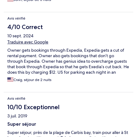
and its delightful hosts are what does it. They are truly the main
reasons we’re already hoping to return.
Avis vérifié
4/10 Correct
10 sept. 2024
Traduire avec Google
Owner gets bookings through Expedia, Expedia gets a cut of
rental payment. Owner also gets bookings that don’t go
through Expedia. Owner has genius idea to overcharge guests
that book through Expedia so that he gets Exedia’s cut back. He
does this by charging $12. US for parking each night in an
unbelievably crappy parking lot, spaces so small I could barely
Craig, séjour de 2 nuits
get in & out of car. Direct renters pay nothing for parking. END
RESULT FOR OWNER - a very ticked off customer leaving a poor
review. There are lots of other places to stay there, suggest you
Avis vérifié
find one of those.
10/10 Exceptionnel
3 juil. 2019
Super séjour
Super séjour, près de la plage de Carbis bay, train pour aller à St