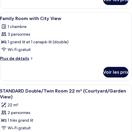
sur
Familiale,
le
balcon,
type
Afficher
Une chambre d’hôtel avec un lit, une ta
vue
5
de
Family Room with City View
toutes
mer
chambre
1 chambre
Chambre
les
Familiale,
3 personnes
photos
balcon,
pour
1 grand lit et 1 canapé-lit (double)
vue
ce
mer
Wi-Fi gratuit
type
Plus
Plus de détails
de
de
chambre :
détails
Voir les prix
sur
Family
le
Room
type
Afficher
Une chambre d’hôtel comprenant un lit,
with
3
de
STANDARD Double/Twin Room 22 m² (Courtyard/Garden
toutes
chambre
City
View)
Family
les
View
22 m²
Room
photos
with
2 personnes
pour
City
1 très grand lit
ce
View
type
Wi-Fi gratuit