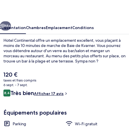
Continental
cédent
Suivant
55+
Présentation
Chambres
Emplacement
Conditions
Hotel Continental offre un emplacement excellent, vous plaçant à
moins de 10 minutes de marche de Baie de Kvarner. Vous pourrez
vous détendre autour d'un verre au bar/salon et manger un
morceau au restaurant. Au menu des petits plus offerts sur place, on
trouve un bar à la plage et une terrasse. Sympa non ?
Le
120 €
prix
taxes et frais compris
actuel
6 sept. - 7 sept.
Petit déjeuner buffet servi tous les j
est
Avis
Très bien
8,4
Afficher 17 avis
de
8,4 sur 10
voyageurs
120 €.
Équipements populaires
Parking
Wi-Fi gratuit