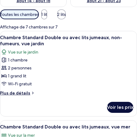
août 14 - août 16
août 21 - août 23
Filtres
Toutes les chambres
1 lit
2 lits
disponibles
pour
Affichage de 7 chambres sur 7
les
Afficher
Une chambre d’hôtel avec un lit, un bu
3
Chambre Standard Double ou avec lits jumeaux, non-
chambres
toutes
fumeurs, vue jardin
les
Vue sur le jardin
photos
1 chambre
pour
2 personnes
ce
type
1 grand lit
de
Wi-Fi gratuit
chambre :
Plus
Plus de détails
Chambre
de
Standard
détails
Voir les prix
sur
Double
le
ou
type
Afficher
Une chambre d’hôtel avec deux lits, u
avec
3
de
Chambre Standard Double ou avec lits jumeaux, vue mer
toutes
chambre
lits
Vue sur la mer
Chambre