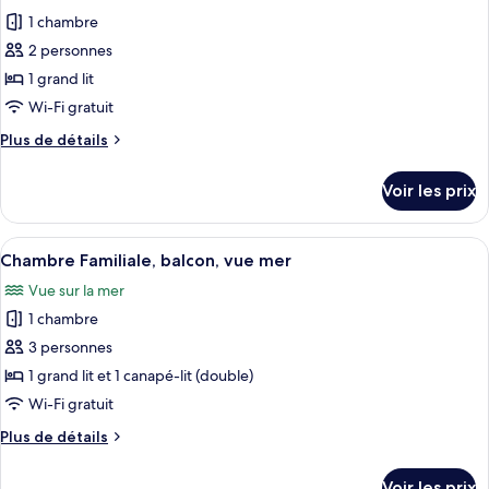
les
jumeaux,
Standard
1 chambre
photos
non-
Double
pour
2 personnes
fumeurs,
ou
ce
avec
1 grand lit
vue
lits
type
jardin
Wi-Fi gratuit
jumeaux,
de
non-
Plus
Plus de détails
chambre :
fumeurs,
de
Chambre
vue
détails
Voir les prix
jardin
sur
Standard
le
Double
type
Afficher
Une chambre d’hôtel avec un lit, un ta
ou
4
de
Chambre Familiale, balcon, vue mer
toutes
avec
chambre
Vue sur la mer
Chambre
les
lits
Standard
1 chambre
photos
jumeaux,
Double
pour
3 personnes
vue
ou
ce
avec
mer
1 grand lit et 1 canapé-lit (double)
lits
type
Wi-Fi gratuit
jumeaux,
de
vue
Plus
Plus de détails
chambre :
mer
de
Chambre
détails
Voir les prix