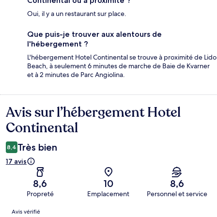
Continental ou à proximité ?
Oui, il y a un restaurant sur place.
Que puis-je trouver aux alentours de
l'hébergement ?
L'hébergement Hotel Continental se trouve à proximité de Lido
Beach, à seulement 6 minutes de marche de Baie de Kvarner
et à 2 minutes de Parc Angiolina.
Avis sur l’hébergement Hotel
Avis
Continental
Très bien
8,4
17 avis
8,6
10
8,6
Propreté
Emplacement
Personnel et service
Avis
Avis vérifié