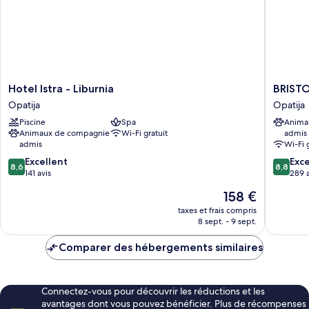
View)
25
m²
(Sea
View)
Hotel
BRISTO
Hotel Istra - Liburnia
BRISTO
Istra
Hotel
Opatija
Opatija
-
Opatija
Piscine
Spa
Anima
Liburnia
Opatija
Animaux de compagnie
Wi-Fi gratuit
admis
Opatija
admis
Wi-Fi 
8.6
8.8
Excellent
Exce
8,6
8,8
sur
sur
141 avis
289 a
10,
10,
Le
158 €
Excellent,
Excellen
nouveau
141 avis
289 avis
taxes et frais compris
prix
8 sept. - 9 sept.
est
de
Comparer des hébergements similaires
158 €
Connectez-vous pour découvrir les réductions et les
avantages dont vous pouvez bénéficier. Plus de récompenses