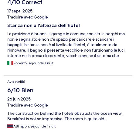
4/10 Correct
17 sept. 2025
Traduire avec Google
Stanza non all'altezza dell'hotel
La posizione è buona, il garage in comune con altri alberghi ma
non è segnalato e non c'è spazio per caricare e scaricare i
bagagli, la stanza non è al livello dell'hotel, è totalmente da
rinnovare, il bagno si presenta vecchio e non funzionano le luci
interne ne la presa di corrente, vecchio anche il sistema che
regge le tende che non hanno il fine corsa e si sfilano cadendo,
Roberto, séjour de 1 nuit
non ci sono prese comode e poi anche se la stanza è ampia
aprendo il divano impedisce il passaggio al letto matrimoniale.
Scadente la colazione considerando il prezzo che fanno pagare
Avis vérifié
(18 euro a persona) e poi non funzionava la macchina del caffè e
per avere un caffè si doveva andare al bar dell'hotel pagando
6/10 Bien
nuovamente.
26 juin 2025
Traduire avec Google
The construction behind the hotels obstructs the ocean view.
Breakfast is not so impressive. The room is quite old.
Atthapon, séjour de 1 nuit