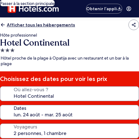
Passer à la section principale
Obtenir l’appli
Afficher tous les hébergements
Hôte professionnel
Hotel Continental
Hébergement
3.0 étoiles
Hôtel proche de la plage à Opatija avec un restaurant et un bar à la
plage
Choisissez des dates pour voir les prix
Où allez-vous ?
Dates
Voyageurs