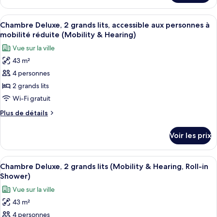
le
1
type
Afficher
Une chambre d’hôtel avec deux lits, une
Bedroom,
7
de
Chambre Deluxe, 2 grands lits, accessible aux personnes à
toutes
Mobility
chambre
mobilité réduite (Mobility & Hearing)
Park
les
and
Vue sur la ville
View
photos
Hearing,
Suite,
43 m²
pour
Tub
1
4 personnes
ce
Bedroom,
Mobility
type
2 grands lits
and
de
Wi-Fi gratuit
Hearing,
chambre :
Tub
Plus
Plus de détails
Chambre
de
Deluxe,
détails
Voir les prix
sur
2
le
grands
type
Afficher
Une chambre d’hôtel avec deux lits, une
lits,
6
de
Chambre Deluxe, 2 grands lits (Mobility & Hearing, Roll-in
toutes
chambre
accessible
Shower)
Chambre
les
aux
Vue sur la ville
Deluxe,
photos
personnes
2
43 m²
pour
à
grands
4 personnes
ce
lits,