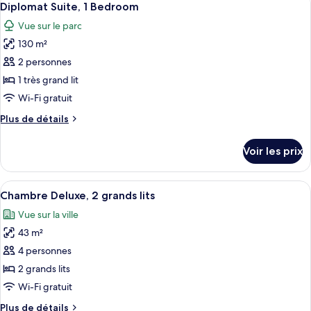
Bedroom
11
de
Diplomat Suite, 1 Bedroom
toutes
chambre
Vue sur le parc
Avenue
les
Suite,
130 m²
photos
1
pour
2 personnes
Bedroom
ce
1 très grand lit
type
Wi-Fi gratuit
de
Plus
Plus de détails
chambre :
de
Diplomat
détails
Voir les prix
sur
Suite,
le
1
type
Afficher
Une chambre d’hôtel avec deux lits, une
Bedroom
6
de
Chambre Deluxe, 2 grands lits
toutes
chambre
Vue sur la ville
Diplomat
les
Suite,
43 m²
photos
1
pour
4 personnes
Bedroom
ce
2 grands lits
type
Wi-Fi gratuit
de
Plus
Plus de détails