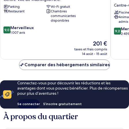
Washington
by
Centre-v
Parking
Wi-Fi gratuit
DC
Hilton
Restaurant
Chambres
Centre-
Washing
Piscin
communicantes
Anima
ville
D.C.
disponibles
admis
de
–
9.0
Merveilleux
Washington
Convent
9.2
Mer
9,0
9,2
sur
1 007 avis
D.C.
Center
sur
2 459
10,
Centre-
10,
Le
201 €
Merveilleux,
ville
Merveill
nouveau
1 007 avis
de
2 459 av
taxes et frais compris
prix
14 août - 15 août
Washing
est
D.C.
de
Comparer des hébergements similaires
201 €
Connectez-vous pour découvrir les réductions et les
avantages dont vous pouvez bénéficier. Plus de récompenses
pour plus d’aventures !
Se connecter
S’inscrire gratuitement
À propos du quartier