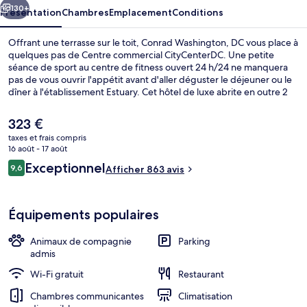
130+
Présentation
Chambres
Emplacement
Conditions
Offrant une terrasse sur le toit, Conrad Washington, DC vous place à
quelques pas de Centre commercial CityCenterDC. Une petite
séance de sport au centre de fitness ouvert 24 h/24 ne manquera
pas de vous ouvrir l'appétit avant d'aller déguster le déjeuner ou le
dîner à l'établissement Estuary. Cet hôtel de luxe abrite en outre 2
bars/lounges, un snack-bar/une épicerie fine et une terrasse. Le
personnel attentionné et la présentation générale remportent un vif
Le
323 €
succès auprès des autres voyageurs. Les transports publics se
prix
taxes et frais compris
situent à une courte distance à pied : Station de métro Center est à
actuel
16 août - 17 août
6 min et Station de métro McPherson Square, à 8 min.
2 bars, lounge dans le hall, bar sur le to
est
Avis
Exceptionnel
9,6
Afficher 863 avis
de
9,6 sur 10
voyageurs
323 €.
Équipements populaires
Animaux de compagnie
Parking
admis
Wi-Fi gratuit
Restaurant
Chambres communicantes
Climatisation