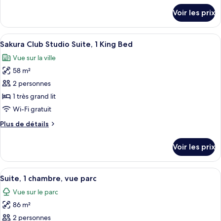
Sakura
détails
Voir les prix
sur
Club,
le
1
type
Afficher
Une chambre d’hôtel moderne dotée d’
King
11
de
Sakura Club Studio Suite, 1 King Bed
toutes
Bed,
chambre
Vue sur la ville
Sakura
les
Corner
Club,
58 m²
photos
1
pour
2 personnes
King
ce
Bed,
1 très grand lit
Corner
type
Wi-Fi gratuit
de
Plus
Plus de détails
chambre :
de
Sakura
détails
Voir les prix
sur
Club
le
Studio
type
Afficher
Une chambre d’hôtel moderne dotée d’
Suite,
8
de
Suite, 1 chambre, vue parc
toutes
1
chambre
Vue sur le parc
Sakura
les
King
Club
86 m²
photos
Bed
Studio
pour
2 personnes
Suite,