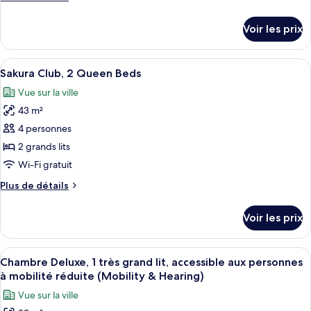
chambre :
de
Chambre
détails
Voir les prix
sur
Deluxe,
le
2
type
Afficher
Une chambre d’hôtel moderne dotée d’
grands
10
de
Sakura Club, 2 Queen Beds
toutes
lits
chambre
Vue sur la ville
Chambre
les
Deluxe,
43 m²
photos
2
pour
4 personnes
grands
ce
lits
2 grands lits
type
Wi-Fi gratuit
de
Plus
Plus de détails
chambre :
de
Sakura
détails
Voir les prix
sur
Club,
le
2
type
Afficher
Une chambre d’hôtel moderne dotée d’un
Queen
9
de
Chambre Deluxe, 1 très grand lit, accessible aux personnes
toutes
Beds
chambre
à mobilité réduite (Mobility & Hearing)
Sakura
les
Vue sur la ville
Club,
photos
2