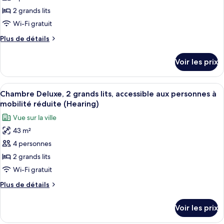
mobilité
accessible
type
2 grands lits
réduite
aux
de
Wi-Fi gratuit
(Mobility
personnes
chambre :
à
&
Plus
Plus de détails
Chambre
mobilité
de
Hearing)
réduite
Deluxe,
détails
Voir les prix
(Mobility
sur
2
&
le
grands
Hearing)
type
Afficher
Une chambre d’hôtel avec deux lits, une
lits
7
de
Chambre Deluxe, 2 grands lits, accessible aux personnes à
toutes
chambre
(Mobility
mobilité réduite (Hearing)
Chambre
les
&
Vue sur la ville
Deluxe,
photos
Hearing,
2
43 m²
pour
Roll-
grands
4 personnes
ce
lits
in
(Mobility
type
2 grands lits
Shower)
&
de
Wi-Fi gratuit
Hearing,
chambre :
Roll-
Plus
Plus de détails
Chambre
in
de
Shower)
Deluxe,
détails
Voir les prix
sur
2
le