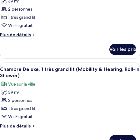
39 m²
pour
Queen
2 personnes
ce
Beds
type
1 très grand lit
de
Wi-Fi gratuit
chambre :
Plus
Plus de détails
Chambre
de
Deluxe,
détails
Voir les prix
sur
1
le
très
type
Afficher
Une chambre d’hôtel moderne dotée d’un
grand
7
de
Chambre Deluxe, 1 très grand lit (Mobility & Hearing, Roll-in
toutes
chambre
lit,
Shower)
Chambre
les
accessible
Vue sur la ville
Deluxe,
photos
aux
1
39 m²
pour
personnes
très
2 personnes
ce
grand
à
lit,
type
1 très grand lit
mobilité
accessible
de
Wi-Fi gratuit
réduite
aux
chambre :
personnes
(Mobility
Plus
Plus de détails
Chambre
à
de
&
mobilité
Deluxe,
détails
Hearing)