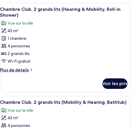
grands
type
Afficher
Une chambre d’hôtel moderne dotée d’
lits,
9
de
Chambre Club, 2 grands lits (Hearing & Mobility, Roll-in
toutes
chambre
accessible
Shower)
Chambre
les
aux
Vue sur la ville
Deluxe,
photos
personnes
2
43 m²
pour
à
grands
1 chambre
ce
lits,
mobilité
accessible
type
4 personnes
réduite
aux
de
2 grands lits
(Hearing)
personnes
chambre :
à
Wi-Fi gratuit
Chambre
mobilité
Plus
Plus de détails
réduite
Club,
de
(Hearing)
2
détails
Voir les prix
sur
grands
le
lits
type
Afficher
Une chambre d’hôtel moderne dotée d’
(Hearing
7
de
Chambre Club, 2 grands lits (Mobility & Hearing, Bathtub)
toutes
&
chambre
Vue sur la ville
Chambre
les
Mobility,
Club,
43 m²
photos
Roll-
2
pour
4 personnes
in
grands