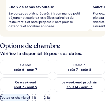
Choix de repas savoureux
Sanctu
Savourez des plats préparés à la commande petit
Plongez 
déjeuner et explorez les délices culinaires du
plateau-
restaurant. Cet hôtel propose 2 bars pour se
rideaux 
détendre et socialiser en soirée.
assurent
Options de chambre
Vérifiez la disponibilité pour ces dates.
Vérifier la disponibilité pour ce soir août 6 - août 7
Vérifier la disponibilité pour 
Ce soir
Demain
août 6 - août 7
août 7 - août 8
Vérifier la disponibilité pour ce week-end août 7 - août 9
Vérifier la disponibilité pour 
Ce week-end
Le week-end prochain
août 7 - août 9
août 14 - août 16
Filtres
Toutes les chambres
1 lit
2 lits
disponibles