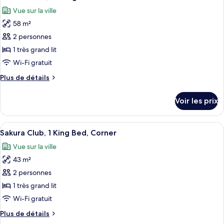
toutes
Bed
chambre
Vue sur la ville
Sakura
les
Club,
58 m²
photos
1
pour
2 personnes
King
ce
Bed
1 très grand lit
type
Wi-Fi gratuit
de
Plus
Plus de détails
chambre :
de
Suite
détails
Voir les prix
sur
Studio,
le
1
type
Afficher
Une chambre d’hôtel moderne dotée d’
très
9
de
Sakura Club, 1 King Bed, Corner
toutes
grand
chambre
Vue sur la ville
Suite
les
lit
Studio,
43 m²
photos
1
pour
2 personnes
très
ce
grand
1 très grand lit
lit
type
Wi-Fi gratuit
de
Plus
Plus de détails
chambre :
de