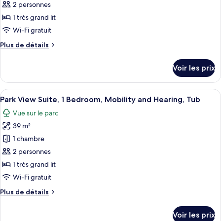
2 personnes
ce
grand
à
lit,
type
1 très grand lit
mobilité
accessible
de
Wi-Fi gratuit
réduite
aux
chambre :
personnes
(Hearing)
Plus
Plus de détails
Sakura
à
de
mobilité
Club
détails
Voir les prix
réduite
sur
Studio
(Hearing)
le
Suite,
type
Afficher
Une chambre d’hôtel moderne dotée d’
1
7
de
Park View Suite, 1 Bedroom, Mobility and Hearing, Tub
toutes
chambre
King
Vue sur le parc
Sakura
les
Bed,
Club
39 m²
photos
Mobility
Studio
pour
1 chambre
and
Suite,
ce
1
2 personnes
Hearing,
King
type
Tub
1 très grand lit
Bed,
de
Wi-Fi gratuit
Mobility
chambre :
and
Plus
Plus de détails
Park
Hearing,
de
Tub
View
détails
Voir les prix
Suite,
sur