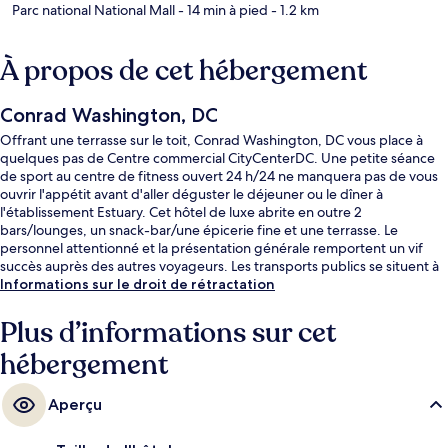
Parc national National Mall
- 14 min à pied
- 1.2 km
À propos de cet hébergement
Conrad Washington, DC
Offrant une terrasse sur le toit, Conrad Washington, DC vous place à
quelques pas de Centre commercial CityCenterDC. Une petite séance
de sport au centre de fitness ouvert 24 h/24 ne manquera pas de vous
ouvrir l'appétit avant d'aller déguster le déjeuner ou le dîner à
l'établissement Estuary. Cet hôtel de luxe abrite en outre 2
bars/lounges, un snack-bar/une épicerie fine et une terrasse. Le
personnel attentionné et la présentation générale remportent un vif
succès auprès des autres voyageurs. Les transports publics se situent à
une courte distance à pied : Station de métro Center est à 6 min et
Informations sur le droit de rétractation
Station de métro McPherson Square, à 8 min.
Plus d’informations sur cet
hébergement
Aperçu