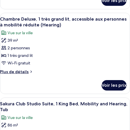
Voir les prix
réduite
sur
1
(Mobility
le
très
&
type
Afficher
Une chambre d’hôtel moderne dotée d’un
Hearing)
grand
6
de
Chambre Deluxe, 1 très grand lit, accessible aux personnes
toutes
chambre
lit
à mobilité réduite (Hearing)
Chambre
les
(Mobility
Vue sur la ville
Deluxe,
photos
&
1
39 m²
pour
Hearing,
très
2 personnes
ce
grand
Roll-
lit
type
1 très grand lit
in
(Mobility
de
Wi-Fi gratuit
Shower)
&
chambre :
Hearing,
Plus
Plus de détails
Chambre
Roll-
de
in
Deluxe,
détails
Voir les prix
Shower)
sur
1
le
très
type
Afficher
Une chambre d’hôtel moderne dotée d’
grand
7
de
Sakura Club Studio Suite, 1 King Bed, Mobility and Hearing,
toutes
chambre
lit,
Tub
Chambre
les
accessible
Vue sur la ville
Deluxe,
photos
aux
1
86 m²
pour
personnes
très