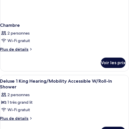
Accessible
Chambre
2 personnes
Wi-Fi gratuit
Plus
Plus de détails
de
détails
Voir les prix
sur
le
type
Afficher
Une chambre d’hôtel avec un grand lit, 
10
de
Deluxe 1 King Hearing/Mobility Accessible W/Roll-In
toutes
chambre
Shower
Chambre
les
2 personnes
photos
1 très grand lit
pour
Wi-Fi gratuit
ce
type
Plus
Plus de détails
de
de
détails