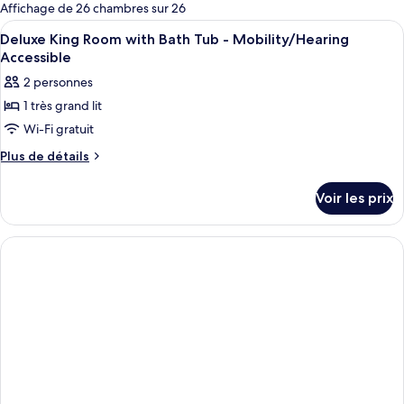
pour
Affichage de 26 chambres sur 26
les
Afficher
Une chambre d’hôtel avec un grand lit, 
10
Deluxe King Room with Bath Tub - Mobility/Hearing
chambres
toutes
Accessible
les
2 personnes
photos
1 très grand lit
pour
Wi-Fi gratuit
ce
type
Plus
Plus de détails
de
de
détails
chambre :
Voir les prix
sur
Deluxe
le
King
type
de
Room
chambre
with
Deluxe
Bath
King
Tub
Room
with
-
Bath
Mobility/Hearing
Tub
Accessible
-
Mobility/Hearing