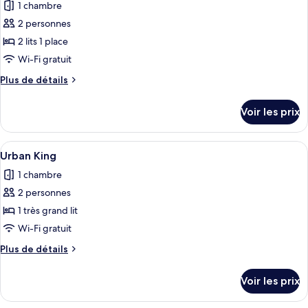
1 chambre
Suite
les
2 personnes
photos
pour
2 lits 1 place
ce
Wi-Fi gratuit
type
Plus
Plus de détails
de
de
chambre :
détails
Voir les prix
sur
Urban
le
Twin
type
Afficher
Une chambre d’hôtel avec un grand lit,
3
de
Urban King
toutes
chambre
1 chambre
Urban
les
Twin
2 personnes
photos
pour
1 très grand lit
ce
Wi-Fi gratuit
type
Plus
Plus de détails
de
de
chambre :
détails
Voir les prix
sur
Urban
le
King