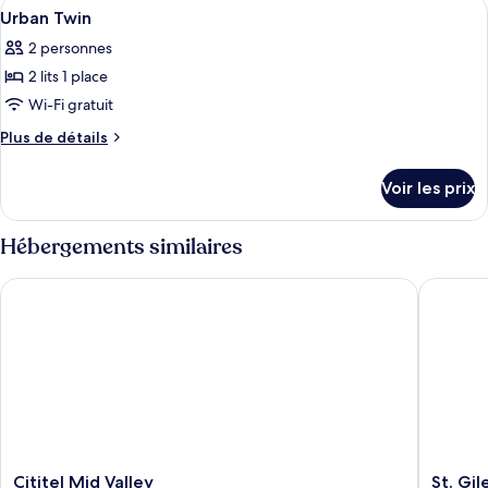
Afficher
Literie de qualité supérieure, couette 
6
Twin
de
Urban Twin
toutes
chambre
2 personnes
Premier
les
Twin
2 lits 1 place
photos
pour
Wi-Fi gratuit
ce
Plus
Plus de détails
type
de
détails
de
Voir les prix
sur
chambre :
le
Urban
type
Hébergements similaires
Twin
de
chambre
Cititel Mid Valley
St. Gile
Urban
Twin
Cititel
St.
Cititel Mid Valley
St. Gi