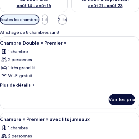
août 14 - août 16
août 21 - août 23
Filtres
Toutes les chambres
1 lit
2 lits
disponibles
pour
Affichage de 8 chambres sur 8
les
Afficher
Une chambre d’hôtel moderne, dotée d’u
4
Chambre Double « Premier »
chambres
toutes
1 chambre
les
2 personnes
photos
pour
1 très grand lit
ce
Wi-Fi gratuit
type
Plus
Plus de détails
de
de
chambre :
détails
Voir les prix
sur
Chambre
le
Double
type
Afficher
Une chambre d’hôtel avec deux lits, u
«
3
de
Chambre « Premier » avec lits jumeaux
toutes
chambre
Premier
1 chambre
Chambre
les
»
Double
2 personnes
photos