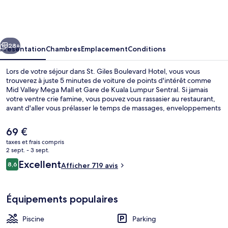
Giles
Boulevard
Hotel
cédent
Suivant
28+
Présentation
Chambres
Emplacement
Conditions
Lors de votre séjour dans St. Giles Boulevard Hotel, vous vous
trouverez à juste 5 minutes de voiture de points d'intérêt comme
Mid Valley Mega Mall et Gare de Kuala Lumpur Sentral. Si jamais
votre ventre crie famine, vous pouvez vous rassasier au restaurant,
avant d'aller vous prélasser le temps de massages, enveloppements
corporels ou soins du visage. Au menu des petits plus offerts sur
place, on trouve une piscine extérieure, une salle de fitness et un
Le
69 €
sauna. Sympa non ? Les autres voyageurs adorent le personnel
prix
taxes et frais compris
attentionné et la proximité avec de nombreux magasins. Les
actuel
2 sept. - 3 sept.
transports publics sont tout proches. Arrêt Bangsar se situe à
Coin salon dans le hall
est
Avis
seulement 14 min à pied.
Excellent
8,6
Afficher 719 avis
de
8,6 sur 10
voyageurs
69 €.
Équipements populaires
Piscine
Parking