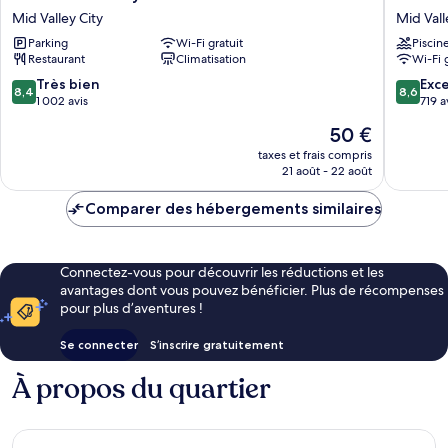
Mid
Giles
Mid Valley City
Mid Vall
Valley
Mid
Parking
Wi-Fi gratuit
Piscin
Mid
Valley
Restaurant
Climatisation
Wi-Fi 
Valley
Kuala
City
Lumpur
8.4
8.6
Très bien
Exce
8,4
8,6
Mid
sur
sur
1 002 avis
719 a
Valley
10,
10,
Le
50 €
City
Très
Excellen
nouveau
bien,
719 avis
taxes et frais compris
prix
21 août - 22 août
1 002 avis
est
de
Comparer des hébergements similaires
50 €
Connectez-vous pour découvrir les réductions et les
avantages dont vous pouvez bénéficier. Plus de récompenses
pour plus d’aventures !
Se connecter
S’inscrire gratuitement
À propos du quartier