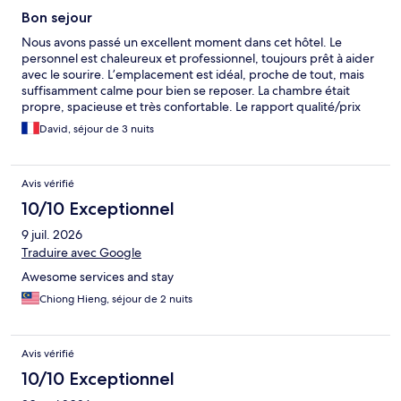
Bon sejour
Nous avons passé un excellent moment dans cet hôtel. Le
personnel est chaleureux et professionnel, toujours prêt à aider
avec le sourire. L’emplacement est idéal, proche de tout, mais
suffisamment calme pour bien se reposer. La chambre était
propre, spacieuse et très confortable. Le rapport qualité/prix
est vraiment excellent. Petit bémol : le petit déjeuner. Peu de
David, séjour de 3 nuits
choix, qualité moyenne, et pas vraiment à la hauteur du reste
des prestations. Dommage, car tout le reste frôle la perfection.
Cela dit, nous reviendrons sans hésiter !
Avis vérifié
10/10 Exceptionnel
9 juil. 2026
Traduire avec Google
Awesome services and stay
Chiong Hieng, séjour de 2 nuits
Avis vérifié
10/10 Exceptionnel