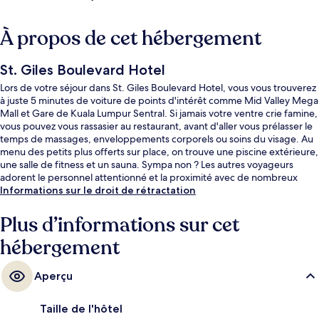
À propos de cet hébergement
St. Giles Boulevard Hotel
Lors de votre séjour dans St. Giles Boulevard Hotel, vous vous trouverez
à juste 5 minutes de voiture de points d'intérêt comme Mid Valley Mega
Mall et Gare de Kuala Lumpur Sentral. Si jamais votre ventre crie famine,
vous pouvez vous rassasier au restaurant, avant d'aller vous prélasser le
temps de massages, enveloppements corporels ou soins du visage. Au
menu des petits plus offerts sur place, on trouve une piscine extérieure,
une salle de fitness et un sauna. Sympa non ? Les autres voyageurs
adorent le personnel attentionné et la proximité avec de nombreux
magasins. Les transports publics sont tout proches. Arrêt Bangsar se
Informations sur le droit de rétractation
situe à seulement 14 min à pied.
Plus d’informations sur cet
hébergement
Aperçu
Taille de l'hôtel