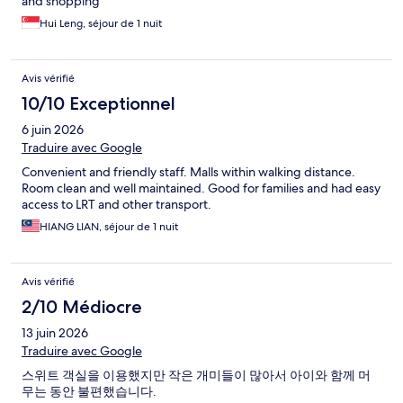
and shopping
Hui Leng, séjour de 1 nuit
Avis vérifié
10/10 Exceptionnel
6 juin 2026
Traduire avec Google
Convenient and friendly staff. Malls within walking distance.
Room clean and well maintained. Good for families and had easy
access to LRT and other transport.
HIANG LIAN, séjour de 1 nuit
Avis vérifié
2/10 Médiocre
13 juin 2026
Traduire avec Google
스위트 객실을 이용했지만 작은 개미들이 많아서 아이와 함께 머
무는 동안 불편했습니다.