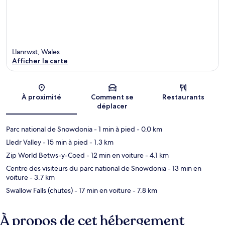
Llanrwst, Wales
Afficher la carte
Carte
À proximité
Comment se
Restaurants
déplacer
Parc national de Snowdonia
- 1 min à pied
- 0.0 km
Lledr Valley
- 15 min à pied
- 1.3 km
Zip World Betws-y-Coed
- 12 min en voiture
- 4.1 km
Centre des visiteurs du parc national de Snowdonia
- 13 min en
voiture
- 3.7 km
Swallow Falls (chutes)
- 17 min en voiture
- 7.8 km
À propos de cet hébergement