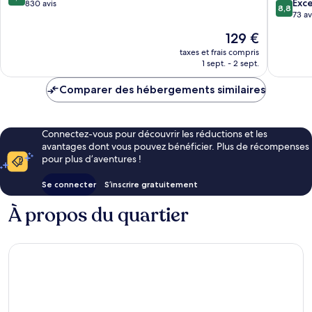
8.8
Inn
Exce
sur
830 avis
8,8
sur
Collecti
73 av
10,
10,
Group
Merveilleux,
Le
129 €
Excellen
Betws-
830 avis
nouveau
73 avis
taxes et frais compris
Y-
prix
1 sept. - 2 sept.
Coed
est
de
Comparer des hébergements similaires
129 €
Connectez-vous pour découvrir les réductions et les
avantages dont vous pouvez bénéficier. Plus de récompenses
pour plus d’aventures !
Se connecter
S’inscrire gratuitement
À propos du quartier