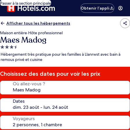
Passer à la section principale
Obtenir l’appli
Afficher tous les hébergements
Maison entière
·
Hôte professionnel
Maes Madog
Hébergement
3.5 étoiles
Hébergement très pratique pour les familles à Llanrwst avec bain à
remous privé et cuisine
Choisissez des dates pour voir les prix
Où allez-vous ?
Dates
Voyageurs