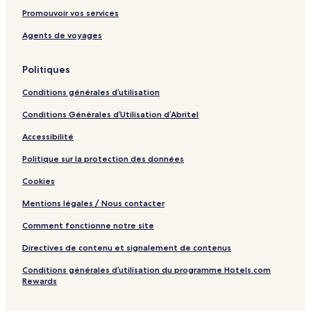
b
Promouvoir vos services
T
o
Agents de voyages
w
n
Politiques
C
e
Conditions générales d’utilisation
n
t
Conditions Générales d’Utilisation d’Abritel
r
e
Accessibilité
Politique sur la protection des données
Cookies
Mentions légales / Nous contacter
Comment fonctionne notre site
Directives de contenu et signalement de contenus
Conditions générales d’utilisation du programme Hotels.com
Rewards