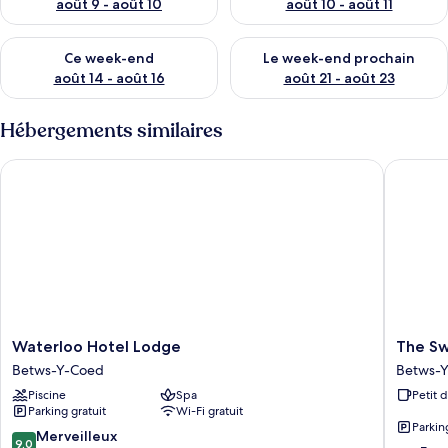
août 9 - août 10
août 10 - août 11
Vérifier la disponibilité pour ce week-end août 14 - août 16
Vérifier la disponibilité pour
Ce week-end
Le week-end prochain
août 14 - août 16
août 21 - août 23
Hébergements similaires
Waterloo Hotel Lodge
The Swal
Waterloo
The
Waterloo Hotel Lodge
The Sw
Hotel
Swallow
Betws-Y-Coed
Betws-
Lodge
Falls
Piscine
Spa
Petit 
Betws-
Inn
Parking gratuit
Wi-Fi gratuit
Y-
-
Parkin
Coed
The
9.0
Merveilleux
9,0