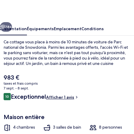
Madog
cédent
Suivant
78+
Présentation
Équipements
Emplacement
Conditions
Ce cottage vous place à moins de 10 minutes de voiture de Parc
national de Snowdonia. Parmi les avantages offerts, l'accès Wi-Fi et
le parking sans voiturier, mais ce n'est pas tout puisqu'à proximité,
vous pourrez faire de la randonnée à pied ou à vélo, idéal pour un
séjour actif. Un jardin, un bain à remous privé et une cuisine
agrémenteront également votre séjour.
Le
983 €
prix
taxes et frais compris
actuel
7 sept. - 8 sept.
Cottage | Restauration extérieure
est
Avis
Exceptionnel
10
Afficher 1 avis
de
10 sur 10
voyageurs
983 €.
Maison entière
4 chambres
3 salles de bain
8 personnes