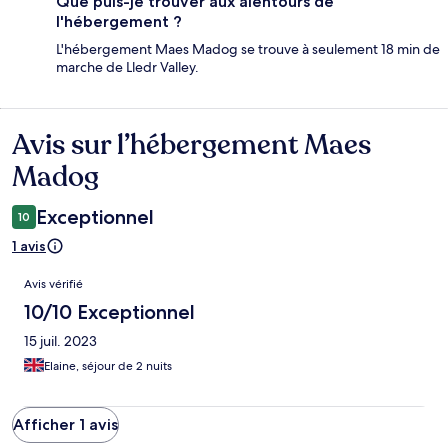
Que puis-je trouver aux alentours de
l'hébergement ?
L'hébergement Maes Madog se trouve à seulement 18 min de
marche de Lledr Valley.
Avis sur l’hébergement Maes
Avis
Madog
Exceptionnel
10
1 avis
Avis
Avis vérifié
10/10 Exceptionnel
15 juil. 2023
Elaine, séjour de 2 nuits
Afficher 1 avis