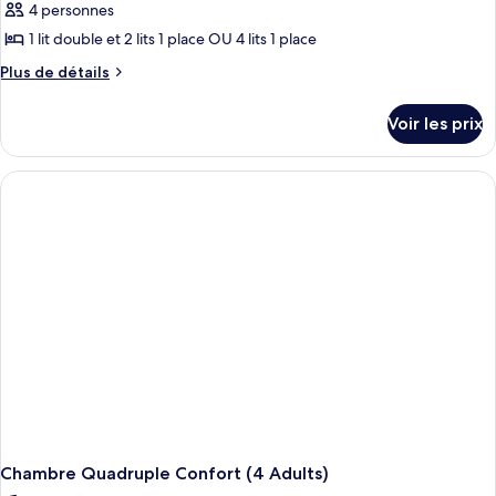
4 personnes
1 lit double et 2 lits 1 place OU 4 lits 1 place
Plus
Plus de détails
de
détails
Voir les prix
sur
le
type
de
chambre
Chambre
Quadruple
Confort
(2
Adults
+
2
Children)
Chambre Quadruple Confort (4 Adults)