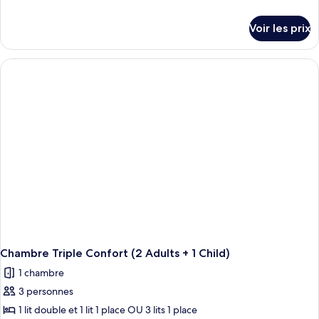
de
détails
Voir les prix
sur
le
type
de
chambre
Chambre
Double
Confort
Chambre Triple Confort (2 Adults + 1 Child)
1 chambre
3 personnes
1 lit double et 1 lit 1 place OU 3 lits 1 place