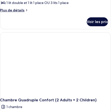
1 lit double et 1 lit 1 place OU 3 lits 1 place
Plus
Plus de détails
de
détails
Voir les prix
sur
le
type
de
chambre
Chambre
Triple
Confort
(3
Adults)
Chambre Quadruple Confort (2 Adults + 2 Children)
1 chambre