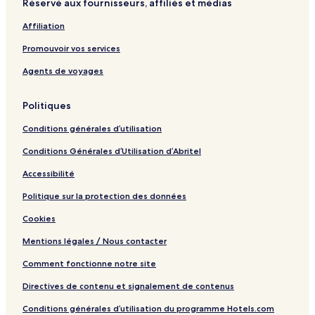
Réservé aux fournisseurs, affiliés et médias
S
A
Affiliation
n
t
Promouvoir vos services
o
n
Agents de voyages
i
o
Politiques
Conditions générales d’utilisation
Conditions Générales d’Utilisation d’Abritel
Accessibilité
Politique sur la protection des données
Cookies
Mentions légales / Nous contacter
Comment fonctionne notre site
Directives de contenu et signalement de contenus
Conditions générales d’utilisation du programme Hotels.com