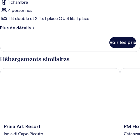
1 chambre
4 personnes
1 lit double et 2 lits 1 place OU 4 lits 1 place
Plus
Plus de détails
de
détails
Voir les prix
sur
le
type
Hébergements similaires
de
chambre
Praia Art Resort
PM Hote
Chambre
Quadruple
Confort
(4
Adults)
Praia
PM
Praia Art Resort
PM Ho
Art
Hotel
Isola di Capo Rizzuto
Catanza
Resort
Catanza