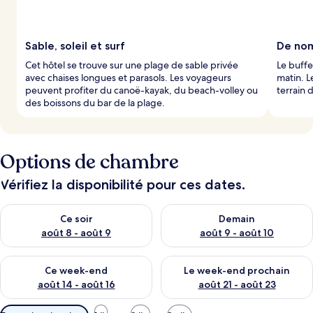
Sable, soleil et surf
De nom
Cet hôtel se trouve sur une plage de sable privée
Le buffe
avec chaises longues et parasols. Les voyageurs
matin. L
peuvent profiter du canoë-kayak, du beach-volley ou
terrain 
des boissons du bar de la plage.
Options de chambre
Vérifiez la disponibilité pour ces dates.
Vérifier la disponibilité pour ce soir août 8 - août 9
Vérifier la disponibilité pour 
Ce soir
Demain
août 8 - août 9
août 9 - août 10
Vérifier la disponibilité pour ce week-end août 14 - août 16
Vérifier la disponibilité pour
Ce week-end
Le week-end prochain
août 14 - août 16
août 21 - août 23
Filtres