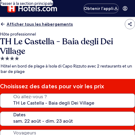
Passer à la section principale
Obtenir l’appli
Afficher tous les hébergements
Hôte professionnel
TH Le Castella - Baia degli Dei
Village
Hébergement
4.0 étoiles
Hôtel en bord de plage à Isola di Capo Rizzuto avec 2 restaurants et un
bar de plage
Choisissez des dates pour voir les prix
Où allez-vous ?
Dates
Voyageurs