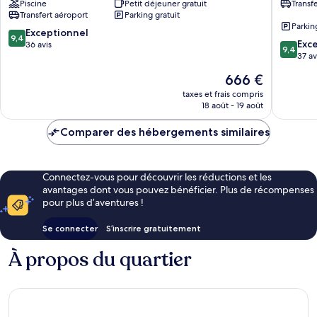
Piscine
Petit déjeuner gratuit
Transf
Isola
Transfert aéroport
Parking gratuit
di
Parkin
Capo
9.4
Exceptionnel
9,4
9.4
Rizzuto
Exc
sur
36 avis
9,4
sur
37 av
10,
10,
Exceptionnel,
Le
666 €
Exceptio
36 avis
nouveau
37 avis
taxes et frais compris
prix
18 août - 19 août
est
de
Comparer des hébergements similaires
666 €
Connectez-vous pour découvrir les réductions et les
avantages dont vous pouvez bénéficier. Plus de récompenses
pour plus d’aventures !
Se connecter
S’inscrire gratuitement
À propos du quartier