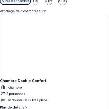
Toutes les chambres
1 lit
2 lits
3+ lits
disponibles
pour
Affichage de 5 chambres sur 5
les
chambres
Chambre Double Confort
1 chambre
2 personnes
1 lit double OU 2 lits 1 place
Plus
Plus de détails