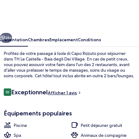
TH
Le
Castella
-
cédent
Suivant
Baia
25+
Présentation
Chambres
Emplacement
Conditions
degli
Profitez de votre passage à Isola di Capo Rizzuto pour séjourner
Dei
dans TH Le Castella - Baia degli Dei Village. En cas de petit creux,
vous pouvez assouvir votre faim dans l'un des 2 restaurants, avant
Village
d'aller vous prélasser le temps de massages, soins du visage ou
soins corporels. Cet hôtel tout inclus abrite en outre 2 bars/lounges,
un bar à la plage et un bain à remous.
Avis
Exceptionnel
10
Afficher 1 avis
10 sur 10
voyageurs
Extérieur
Équipements populaires
Piscine
Petit déjeuner gratuit
Spa
Animaux de compagnie