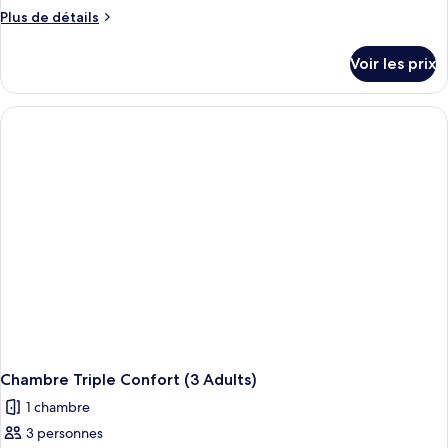
Plus
Plus de détails
de
détails
Voir les prix
sur
le
type
de
chambre
Chambre
Triple
Confort
(2
Adults
+
1
Child)
Chambre Triple Confort (3 Adults)
1 chambre
3 personnes