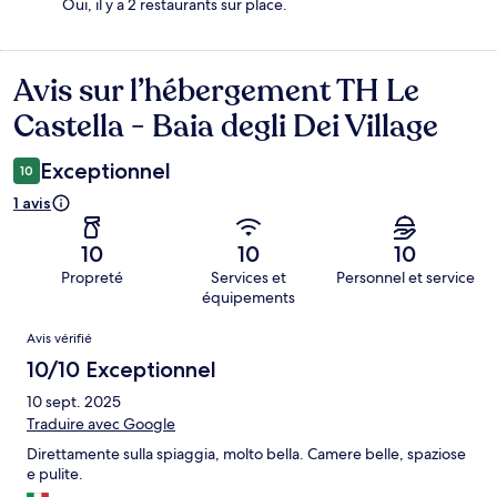
Oui, il y a 2 restaurants sur place.
Avis sur l’hébergement TH Le
Avis
Castella - Baia degli Dei Village
Exceptionnel
10
1 avis
10
10
10
Propreté
Services et
Personnel et service
équipements
Avis
Avis vérifié
10/10 Exceptionnel
10 sept. 2025
Traduire avec Google
Direttamente sulla spiaggia, molto bella. Camere belle, spaziose
e pulite.