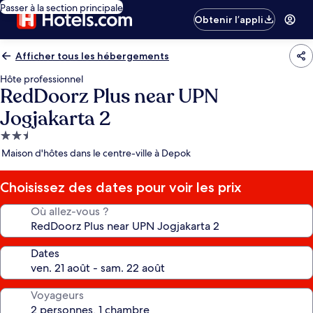
Passer à la section principale
Obtenir l’appli
Afficher tous les hébergements
Hôte professionnel
RedDoorz Plus near UPN
Jogjakarta 2
Hébergement
2.5 étoiles
Maison d'hôtes dans le centre-ville à Depok
Choisissez des dates pour voir les prix
Où allez-vous ?
Dates
Voyageurs