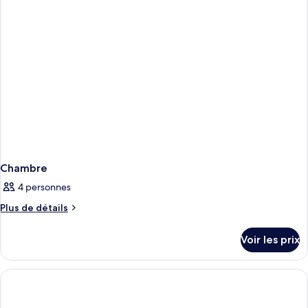
Chambre
4 personnes
Plus
Plus de détails
de
détails
Voir les prix
sur
le
type
de
chambre
Chambre