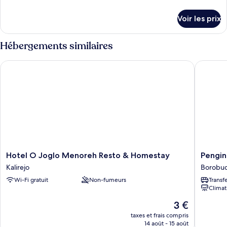
de
détails
Voir les prix
sur
le
type
Hébergements similaires
de
chambre
Hotel O Joglo Menoreh Resto & Homestay
Penginap
Chambre
Hotel
Pengina
Hotel O Joglo Menoreh Resto & Homestay
Pengin
O
Udin
Kalirejo
Borobu
Joglo
Syariah
Wi-Fi gratuit
Non-fumeurs
Transf
Menoreh
Bukit
Climat
Resto
Rhema
&
Borobu
Le
3 €
Homestay
nouveau
taxes et frais compris
Kalirejo
prix
14 août - 15 août