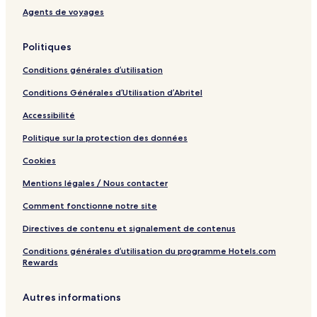
a
t
Agents de voyages
g
e
e
p
Politiques
m
o
e
o
Conditions générales d’utilisation
n
l
t
Conditions Générales d’Utilisation d’Abritel
Accessibilité
Politique sur la protection des données
Cookies
Mentions légales / Nous contacter
Comment fonctionne notre site
Directives de contenu et signalement de contenus
Conditions générales d’utilisation du programme Hotels.com
Rewards
Autres informations