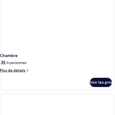
Chambre
6 personnes
Plus
Plus de détails
de
détails
Voir les prix
sur
le
type
de
chambre
Chambre