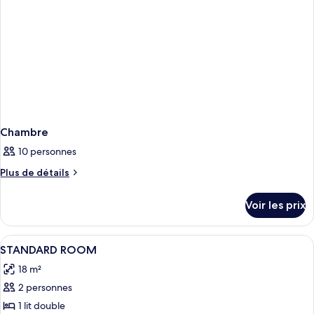
Chambre
10 personnes
Plus
Plus de détails
de
détails
Voir les prix
sur
le
type
Afficher
Bureau, Wi-Fi, draps fournis
7
de
STANDARD ROOM
toutes
chambre
18 m²
Chambre
les
2 personnes
photos
pour
1 lit double