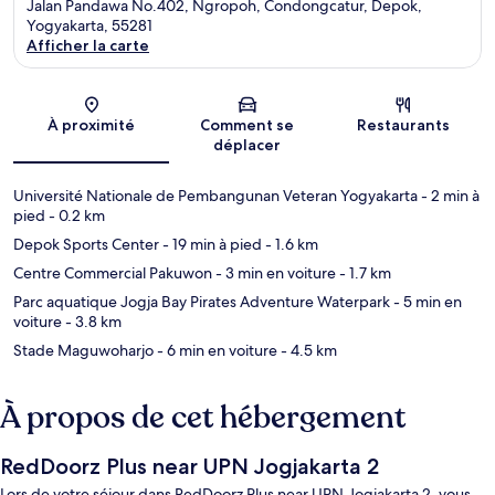
Jalan Pandawa No.402, Ngropoh, Condongcatur, Depok,
Yogyakarta, 55281
Afficher la carte
Carte
À proximité
Comment se
Restaurants
déplacer
Université Nationale de Pembangunan Veteran Yogyakarta
- 2 min à
pied
- 0.2 km
Depok Sports Center
- 19 min à pied
- 1.6 km
Centre Commercial Pakuwon
- 3 min en voiture
- 1.7 km
Parc aquatique Jogja Bay Pirates Adventure Waterpark
- 5 min en
voiture
- 3.8 km
Stade Maguwoharjo
- 6 min en voiture
- 4.5 km
À propos de cet hébergement
RedDoorz Plus near UPN Jogjakarta 2
Lors de votre séjour dans RedDoorz Plus near UPN Jogjakarta 2, vous