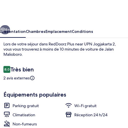
Plus
near
UPN
cédent
Suivant
Jogjakarta
15+
Présentation
Chambres
Emplacement
Conditions
2
Lors de votre séjour dans RedDoorz Plus near UPN Jogjakarta 2,
vous vous trouverez à moins de 10 minutes de voiture de Jalan
Malioboro.
Avis
Très bien
8,0
8,0 sur 10
voyageurs
2 avis externes
Bureau, Wi-Fi, draps fournis
Équipements populaires
Parking gratuit
Wi-Fi gratuit
Climatisation
Réception 24 h/24
Non-fumeurs