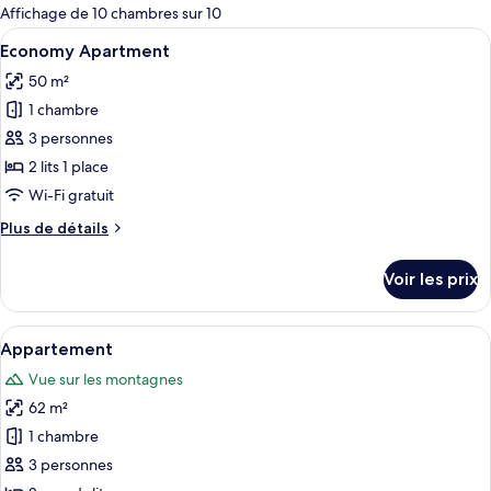
pour
Affichage de 10 chambres sur 10
les
Afficher
Une chambre d’hôtel moderne avec un gra
4
Economy Apartment
chambres
toutes
50 m²
les
1 chambre
photos
pour
3 personnes
ce
2 lits 1 place
type
Wi-Fi gratuit
de
Plus
Plus de détails
chambre :
de
Economy
détails
Voir les prix
sur
Apartment
le
type
Afficher
Un salon moderne comprenant un canapé
6
de
Appartement
toutes
chambre
Vue sur les montagnes
Economy
les
Apartment
62 m²
photos
pour
1 chambre
ce
3 personnes
type