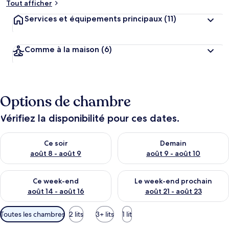
Tout afficher
Services et équipements principaux
(11)
Comme à la maison
(6)
Options de chambre
Vérifiez la disponibilité pour ces dates.
Vérifier la disponibilité pour ce soir août 8 - août 9
Vérifier la disponibilité pour 
Ce soir
Demain
août 8 - août 9
août 9 - août 10
Vérifier la disponibilité pour ce week-end août 14 - août 16
Vérifier la disponibilité pour
Ce week-end
Le week-end prochain
août 14 - août 16
août 21 - août 23
Filtres
Toutes les chambres
2 lits
3+ lits
1 lit
disponibles