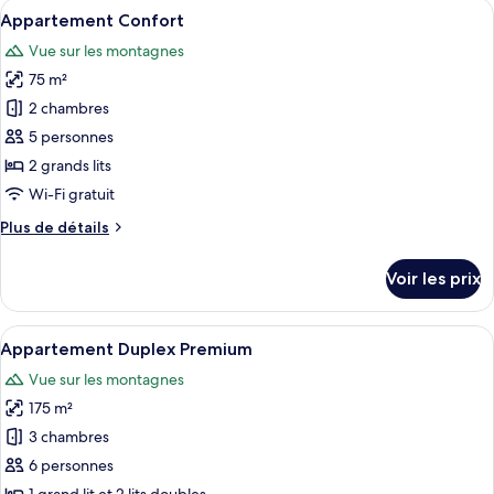
Afficher
Une chambre d’hôtel moderne avec une t
5
de
Appartement Confort
toutes
chambre
Vue sur les montagnes
Appartement
les
Deluxe
75 m²
photos
pour
2 chambres
ce
5 personnes
type
2 grands lits
de
Wi-Fi gratuit
chambre :
Plus
Plus de détails
Appartement
de
Confort
détails
Voir les prix
sur
le
type
Afficher
Un espace de vie moderne comprenant u
14
de
Appartement Duplex Premium
toutes
chambre
Vue sur les montagnes
Appartement
les
Confort
175 m²
photos
pour
3 chambres
ce
6 personnes
type