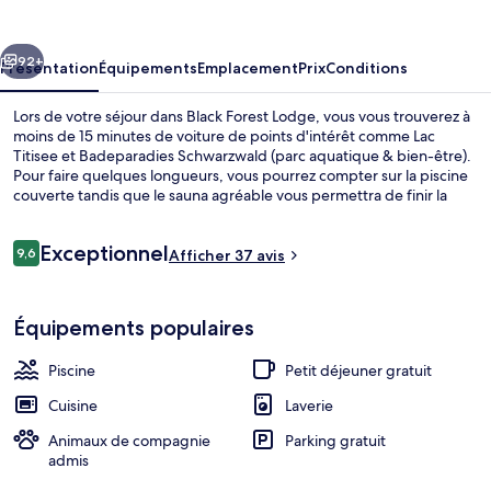
Lodge
cédent
Suivant
92+
Présentation
Équipements
Emplacement
Prix
Conditions
Lors de votre séjour dans Black Forest Lodge, vous vous trouverez à
moins de 15 minutes de voiture de points d'intérêt comme Lac
Titisee et Badeparadies Schwarzwald (parc aquatique & bien-être).
Pour faire quelques longueurs, vous pourrez compter sur la piscine
couverte tandis que le sauna agréable vous permettra de finir la
journée en beauté. Au menu des prestations offertes par cet
hébergement, une terrasse et un jardin, l'assurance d'un séjour
Avis
Exceptionnel
confortable. Cerise sur le gâteau, les appartements regorgent de
9,6
Afficher 37 avis
9,6 sur 10
voyageurs
petits plus comme une machine à espresso et des peignoirs.
Piscine couverte
Équipements populaires
Piscine
Petit déjeuner gratuit
Cuisine
Laverie
Animaux de compagnie
Parking gratuit
admis