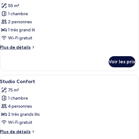
toutes
chambre
55 m²
Studio
les
Économique
1 chambre
photos
pour
2 personnes
ce
1 très grand lit
type
Wi-Fi gratuit
de
Plus
Plus de détails
chambre :
de
Studio
détails
Voir les prix
sur
le
type
Afficher
Un salon moderne comprenant un canapé
7
de
Studio Confort
toutes
chambre
75 m²
Studio
les
1 chambre
photos
pour
4 personnes
ce
2 très grands lits
type
Wi-Fi gratuit
de
Plus
Plus de détails
chambre :
de