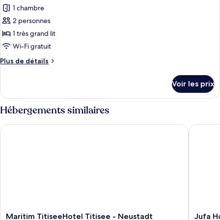
pour
1 chambre
ce
2 personnes
type
1 très grand lit
de
Wi-Fi gratuit
chambre :
Plus
Plus de détails
Studio
de
Panoramique
détails
Voir les prix
sur
le
type
Hébergements similaires
de
chambre
Maritim TitiseeHotel Titisee - Neustadt
Jufa Hot
Studio
Panoramique
Maritim
Jufa
Maritim TitiseeHotel Titisee - Neustadt
Jufa H