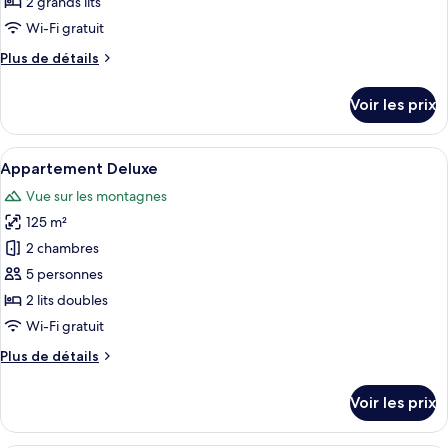
2 grands lits
de
Wi-Fi gratuit
chambre :
Plus
Plus de détails
Appartement
de
détails
Voir les prix
sur
le
type
Afficher
Appartement Deluxe | Literie hypoalle
6
de
Appartement Deluxe
toutes
chambre
Vue sur les montagnes
Appartement
les
125 m²
photos
pour
2 chambres
ce
5 personnes
type
2 lits doubles
de
Wi-Fi gratuit
chambre :
Plus
Plus de détails
Appartement
de
Deluxe
détails
Voir les prix
sur
le
type