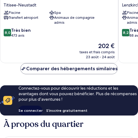
TitiseeHotel
Hotel
Titisee-Neustadt
Lenzkirc
Titisee
Schwarz
Piscine
Spa
Piscin
-
Lenzkirc
Transfert aéroport
Animaux de compagnie
Anima
Neustadt
admis
admis
Titisee-
8.0
8.2
Neustadt
Très bien
Trè
8,0
8,2
sur
sur
473 avis
88 av
10,
10,
Le
202 €
Très
Très
nouveau
bien,
bien,
taxes et frais compris
prix
23 août - 24 août
473 avis
88 avis
est
de
Comparer des hébergements similaires
202 €
Connectez-vous pour découvrir les réductions et les
avantages dont vous pouvez bénéficier. Plus de récompenses
pour plus d’aventures !
Se connecter
S’inscrire gratuitement
À propos du quartier