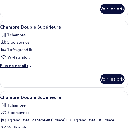
de
Small
détails
Voir les prix
sur
Double
le
room
type
Afficher
Une chambre d’hôtel avec un grand lit
4
de
Chambre Double Supérieure
toutes
chambre
1 chambre
Small
les
Double
2 personnes
photos
room
pour
1 très grand lit
ce
Wi-Fi gratuit
type
Plus
Plus de détails
de
de
chambre :
détails
Voir les prix
sur
Chambre
le
Double
type
Afficher
Une chambre d’hôtel avec un grand lit,
Supérieure
7
de
Chambre Double Supérieure
toutes
chambre
1 chambre
Chambre
les
Double
3 personnes
photos
Supérieure
pour
1 grand lit et 1 canapé-lit (1 place) OU 1 grand lit et 1 lit 1 place
ce
Wi-Fi gratuit