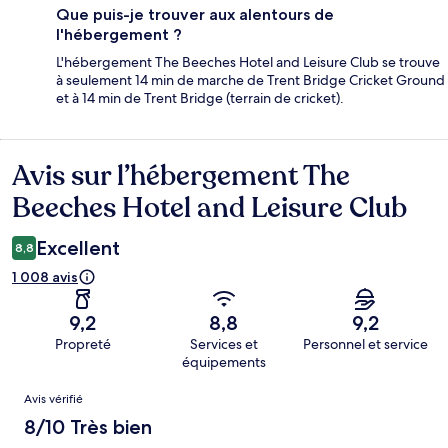
Que puis-je trouver aux alentours de
l'hébergement ?
L'hébergement The Beeches Hotel and Leisure Club se trouve
à seulement 14 min de marche de Trent Bridge Cricket Ground
et à 14 min de Trent Bridge (terrain de cricket).
Avis sur l’hébergement The
Avis
Beeches Hotel and Leisure Club
Excellent
8,8
1 008 avis
9,2
8,8
9,2
Propreté
Services et
Personnel et service
équipements
Avis
Avis vérifié
8/10 Très bien