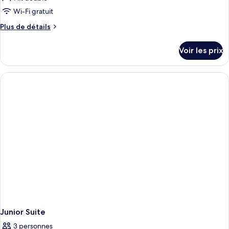
Wi-Fi gratuit
Plus
Plus de détails
de
détails
Voir les prix
sur
le
type
de
chambre
Small
Double
Room
Junior Suite
3 personnes