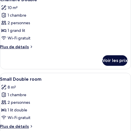
toutes
chambre
10 m²
Chambre
les
Double
1 chambre
photos
pour
2 personnes
ce
1 grand lit
type
Wi-Fi gratuit
de
Plus
Plus de détails
chambre :
de
Chambre
détails
Voir les prix
sur
Double
le
type
Afficher
Une chambre d’hôtel avec un grand lit,
4
de
Small Double room
toutes
chambre
8 m²
Chambre
les
Double
1 chambre
photos
pour
2 personnes
ce
1 lit double
type
Wi-Fi gratuit
de
Plus
Plus de détails
chambre :