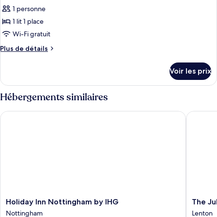
1 personne
1 lit 1 place
Wi-Fi gratuit
Plus
Plus de détails
de
détails
Voir les prix
sur
le
type
Hébergements similaires
de
chambre
Holiday Inn Nottingham by IHG
The Jubi
Single
Room
Holiday
The
Holiday Inn Nottingham by IHG
The Ju
Inn
Jubilee
Nottingham
Lenton