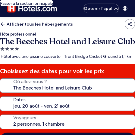
Passer à la section principale
Obtenir l’appli
Afficher tous les hébergements
Hôte professionnel
The Beeches Hotel and Leisure Club
Hébergement
4.0 étoiles
Hôtel avec une piscine couverte - Trent Bridge Cricket Ground à 1,1 km
Choisissez des dates pour voir les prix
Où allez-vous ?
Dates
Voyageurs