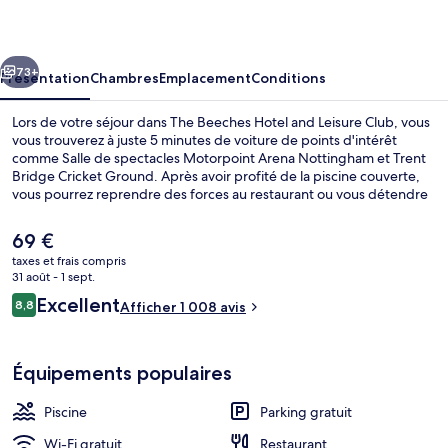
Hotel
and
cédent
Suivant
Leisure
73+
Présentation
Chambres
Emplacement
Conditions
Club
Lors de votre séjour dans The Beeches Hotel and Leisure Club, vous
vous trouverez à juste 5 minutes de voiture de points d'intérêt
comme Salle de spectacles Motorpoint Arena Nottingham et Trent
Bridge Cricket Ground. Après avoir profité de la piscine couverte,
vous pourrez reprendre des forces au restaurant ou vous détendre
autour d'un verre au bar/salon. Parmi les avantages offerts par cet
hébergement : une salle de fitness, un bain à remous et un sauna.
Le
69 €
Les autres voyageurs adorent le personnel attentionné et la
prix
taxes et frais compris
présentation générale.
actuel
31 août - 1 sept.
Piscine couverte
est
Avis
Excellent
8,8
Afficher 1 008 avis
de
8,8 sur 10
voyageurs
69 €.
Équipements populaires
Piscine
Parking gratuit
Wi-Fi gratuit
Restaurant