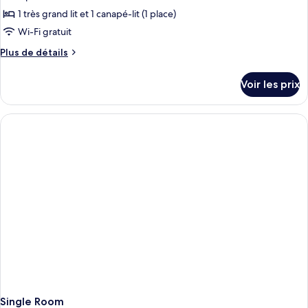
1 très grand lit et 1 canapé-lit (1 place)
Wi-Fi gratuit
Plus
Plus de détails
de
détails
Voir les prix
sur
le
type
de
chambre
Junior
Suite
Single Room