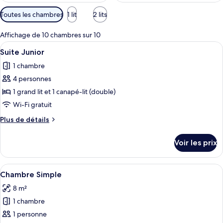
Filtres
Toutes les chambres
1 lit
2 lits
disponibles
pour
Affichage de 10 chambres sur 10
les
Afficher
Un lit bien fait, avec une tête de lit 
4
Suite Junior
chambres
toutes
1 chambre
les
4 personnes
photos
pour
1 grand lit et 1 canapé-lit (double)
ce
Wi-Fi gratuit
type
Plus
Plus de détails
de
de
chambre :
détails
Voir les prix
sur
Suite
le
Junior
type
Afficher
Une chambre avec un lit simple, une t
4
de
Chambre Simple
toutes
chambre
8 m²
Suite
les
Junior
1 chambre
photos
pour
1 personne