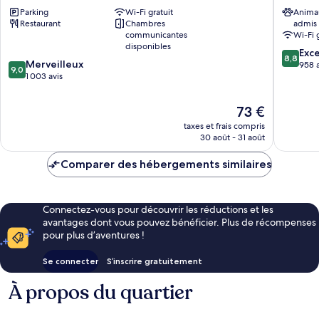
Nottingham
Hotel
Parking
Wi-Fi gratuit
Anima
by
&
Restaurant
Chambres
admis
IHG
Confere
communicantes
Wi-Fi 
Nottingham
Lenton
disponibles
8.8
Exce
8,8
9.0
Merveilleux
sur
958 a
9,0
sur
1 003 avis
10,
10,
Excellen
Merveilleux,
958 avis
Le
73 €
1 003 avis
nouveau
taxes et frais compris
prix
30 août - 31 août
est
de
Comparer des hébergements similaires
73 €
Connectez-vous pour découvrir les réductions et les
avantages dont vous pouvez bénéficier. Plus de récompenses
pour plus d’aventures !
Se connecter
S’inscrire gratuitement
À propos du quartier