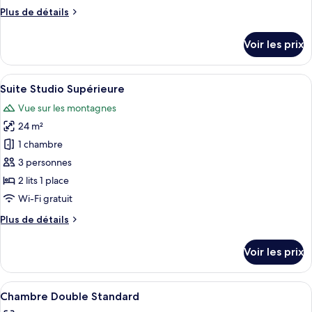
chambre :
Plus
Plus de détails
Suite
de
Studio
détails
Voir les prix
Supérieure
sur
le
type
Afficher
Une chambre avec de grandes fenêtres, 
3
de
Suite Studio Supérieure
toutes
chambre
Vue sur les montagnes
Suite
les
Studio
24 m²
photos
Supérieure
pour
1 chambre
ce
3 personnes
type
2 lits 1 place
de
Wi-Fi gratuit
chambre :
Plus
Plus de détails
Suite
de
Studio
détails
Voir les prix
Supérieure
sur
le
type
Afficher
Chambre Double Standard | Literie de q
1
de
Chambre Double Standard
toutes
chambre