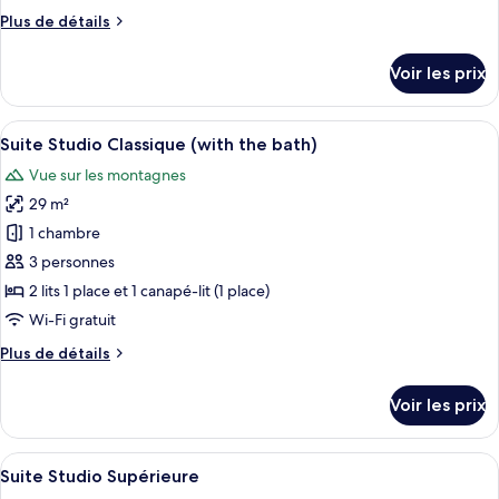
chambre :
Plus
Plus de détails
Appartement
de
Supérieur
détails
Voir les prix
sur
le
type
Afficher
Une chambre d’hôtel avec un lit, un bu
3
de
Suite Studio Classique (with the bath)
toutes
chambre
Vue sur les montagnes
Appartement
les
Supérieur
29 m²
photos
pour
1 chambre
ce
3 personnes
type
2 lits 1 place et 1 canapé-lit (1 place)
de
Wi-Fi gratuit
chambre :
Plus
Plus de détails
Suite
de
Studio
détails
Voir les prix
Classique
sur
le
(with
type
Afficher
Suite Studio Supérieure | Literie de qu
the
3
de
Suite Studio Supérieure
toutes
bath)
chambre