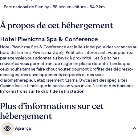
Parc national de Pieniny
- 55 min en voiture
- 54.9 km
À propos de cet hébergement
Hotel Piwniczna Spa & Conference
Hotel Piwniczna Spa & Conference est le lieu idéal pour des vacances au
bord de la mer à Piwniczna-Zdrój. Petit plus intéressant, vous pourrez
par exemple vous adonner au kayak à proximité. Les 3 piscines
couvertes vous permettront de nager en pleine détente, tandis que
ceux souhaitant se faire chouchouter pourront profiter des dépresso-
massages, des enveloppements corporels et des soins
d'aromathérapie. L'établissement Czarna Owca sert des spécialités
Cuisine locale tandis que le bar/salon vous invite à siroter des boissons
rafraîchissantes. Parmi les autres petits avantages de cet hébergement
Informations sur le droit de rétractation
figurent 3 bains à remous, un club pour enfants (gratuit) et un bar en
bord de piscine.
Plus d’informations sur cet
hébergement
Aperçu