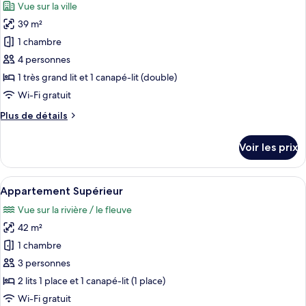
Vue sur la ville
Appartement
les
Supérieur
39 m²
photos
pour
1 chambre
ce
4 personnes
type
1 très grand lit et 1 canapé-lit (double)
de
Wi-Fi gratuit
chambre :
Plus
Plus de détails
Appartement
de
Supérieur
détails
Voir les prix
sur
le
type
Afficher
Une chambre d’hôtel avec un lit, un b
2
de
Appartement Supérieur
toutes
chambre
Vue sur la rivière / le fleuve
Appartement
les
Supérieur
42 m²
photos
pour
1 chambre
ce
3 personnes
type
2 lits 1 place et 1 canapé-lit (1 place)
de
Wi-Fi gratuit