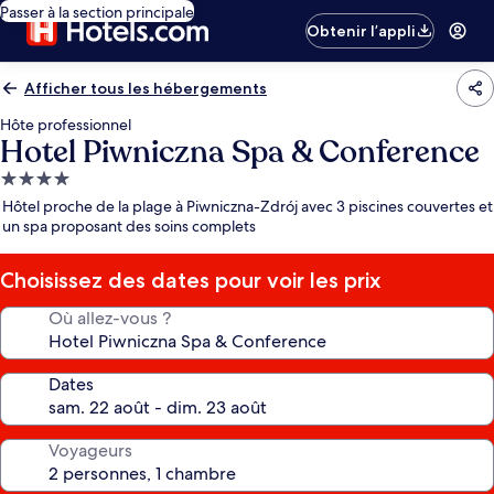
Passer à la section principale
Obtenir l’appli
Afficher tous les hébergements
Hôte professionnel
Hotel Piwniczna Spa & Conference
Hébergement
4.0 étoiles
Hôtel proche de la plage à Piwniczna-Zdrój avec 3 piscines couvertes et
un spa proposant des soins complets
Choisissez des dates pour voir les prix
Où allez-vous ?
Dates
Voyageurs