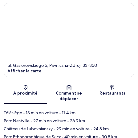
ul. Gasiorowskiego 5, Piwniczna-Zdroj, 33-350
Afficher la carte
Carte
À proximité
Comment se
Restaurants
déplacer
Télésiège
- 13 min en voiture
- 11.4 km
Parc Nestville
- 27 min en voiture
- 26.9 km
Château de Lubovniansky
- 29 min en voiture
- 24.8 km
Parc Ethnographique de Sącz
- 40 min en voiture
- 30.8 km