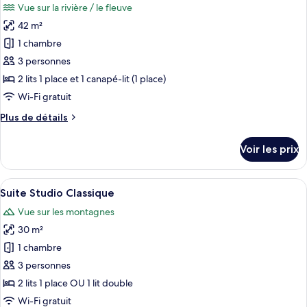
jumeaux,
Vue sur la rivière / le fleuve
Chambre
les
2
avec
42 m²
photos
lits
lits
pour
1 chambre
une
jumeaux,
ce
2
3 personnes
place
lits
type
2 lits 1 place et 1 canapé-lit (1 place)
une
de
Wi-Fi gratuit
place
chambre :
Plus
Plus de détails
Appartement
de
Supérieur
détails
Voir les prix
sur
le
type
Afficher
Une chambre d’hôtel avec un grand lit
3
de
Suite Studio Classique
toutes
chambre
Vue sur les montagnes
Appartement
les
Supérieur
30 m²
photos
pour
1 chambre
ce
3 personnes
type
2 lits 1 place OU 1 lit double
de
Wi-Fi gratuit