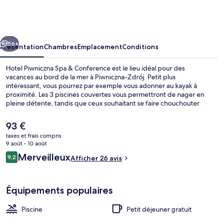
Piwniczna
Spa
&
cédent
Suivant
Conference
56+
Présentation
Chambres
Emplacement
Conditions
Hotel Piwniczna Spa & Conference est le lieu idéal pour des
vacances au bord de la mer à Piwniczna-Zdrój. Petit plus
intéressant, vous pourrez par exemple vous adonner au kayak à
proximité. Les 3 piscines couvertes vous permettront de nager en
pleine détente, tandis que ceux souhaitant se faire chouchouter
pourront profiter des dépresso-massages, des enveloppements
corporels et des soins d'aromathérapie. L'établissement Czarna
Le
93 €
Owca sert des spécialités Cuisine locale tandis que le bar/salon vous
prix
taxes et frais compris
invite à siroter des boissons rafraîchissantes. Parmi les autres petits
actuel
9 août - 10 août
avantages de cet hébergement figurent 3 bains à remous, un club
Façade de l’hébergement
est
Avis
pour enfants (gratuit) et un bar en bord de piscine.
Merveilleux
9,2
Afficher 26 avis
de
9,2 sur 10
voyageurs
93 €.
Équipements populaires
Piscine
Petit déjeuner gratuit