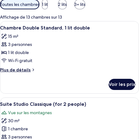
Filtres
Toutes les chambres
1 lit
2 lits
3+ lits
disponibles
pour
Affichage de 13 chambres sur 13
les
Afficher
Une chambre d’hôtel comprenant un lit
3
Chambre Double Standard, 1 lit double
chambres
toutes
15 m²
les
3 personnes
photos
pour
1 lit double
ce
Wi-Fi gratuit
type
Plus
Plus de détails
de
de
chambre :
détails
Voir les prix
sur
Chambre
le
Double
type
Afficher
Une chambre d’hôtel avec un grand lit,
Standard,
1
de
Suite Studio Classique (for 2 people)
toutes
chambre
1
Vue sur les montagnes
Chambre
les
lit
Double
30 m²
photos
double
Standard,
pour
1 chambre
1
ce
lit
3 personnes