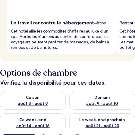
Le travail rencontre le hébergement-être
Restau
Cet hôtel allie les commodités d'affaires au luxe d'un
Cet hôte
spa. Après les réunions au centre de conférence, les
cuisine 
voyageurs peuvent profiter de massages, de bains à
Les mat
remous et de bains turcs.
buffet g
Options de chambre
Vérifiez la disponibilité pour ces dates.
Vérifier la disponibilité pour ce soir août 8 - août 9
Vérifier la disponibilité pour 
Ce soir
Demain
août 8 - août 9
août 9 - août 10
Vérifier la disponibilité pour ce week-end août 14 - août 16
Vérifier la disponibilité pour
Ce week-end
Le week-end prochain
août 14 - août 16
août 21 - août 23