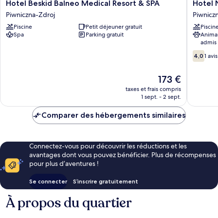
Hotel
Hotel
Hotel Beskid Balneo Medical Resort & SPA
Hotel 
Beskid
NAT
Piwniczna-Zdroj
Piwnicz
Balneo
Piwnicz
Piscine
Petit déjeuner gratuit
Piscin
Medical
Zdrój
Spa
Parking gratuit
Anima
Resort
Piwnicz
admis
&
Zdroj
4.0
SPA
4,0
1 avis
sur
Piwniczna-
10,
Zdroj
Le
173 €
1 avis
nouveau
taxes et frais compris
prix
1 sept. - 2 sept.
est
de
Comparer des hébergements similaires
173 €
Connectez-vous pour découvrir les réductions et les
avantages dont vous pouvez bénéficier. Plus de récompenses
pour plus d’aventures !
Se connecter
S’inscrire gratuitement
À propos du quartier