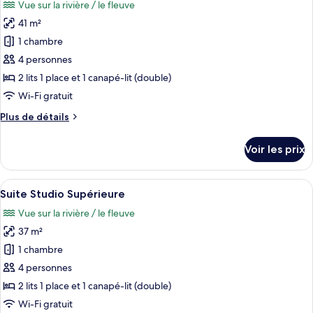
Vue sur la rivière / le fleuve
Suite
les
Studio
41 m²
photos
Classique
pour
1 chambre
(with
ce
the
4 personnes
bath)
type
2 lits 1 place et 1 canapé-lit (double)
de
Wi-Fi gratuit
chambre :
Plus
Plus de détails
Suite
de
Studio
détails
Voir les prix
Supérieure
sur
le
type
Afficher
Une chambre d’hôtel moderne dotée d’un
1
de
Suite Studio Supérieure
toutes
chambre
Vue sur la rivière / le fleuve
Suite
les
Studio
37 m²
photos
Supérieure
pour
1 chambre
ce
4 personnes
type
2 lits 1 place et 1 canapé-lit (double)
de
Wi-Fi gratuit