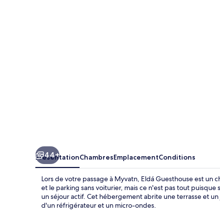
Guesthouse
44+
Présentation
Chambres
Emplacement
Conditions
Lors de votre passage à Myvatn, Eldá Guesthouse est un cho
et le parking sans voiturier, mais ce n'est pas tout puisque
un séjour actif. Cet hébergement abrite une terrasse et un 
d'un réfrigérateur et un micro-ondes.