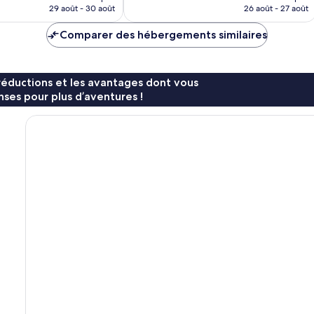
prix
prix
29 août - 30 août
26 août - 27 août
est
est
de
de
Comparer des hébergements similaires
187 €
168 €
réductions et les avantages dont vous
ses pour plus d’aventures !