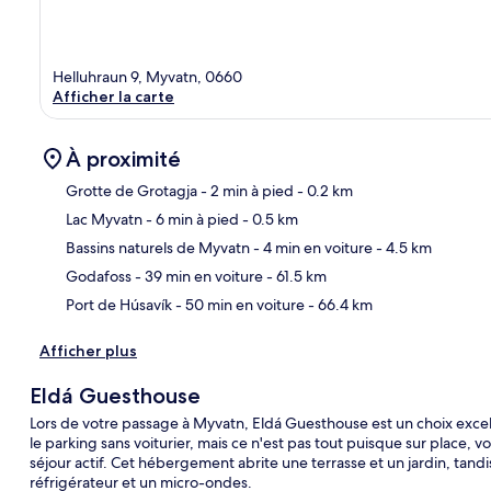
Helluhraun 9, Myvatn, 0660
Afficher la carte
À proximité
Grotte de Grotagja
- 2 min à pied
- 0.2 km
Lac Myvatn
- 6 min à pied
- 0.5 km
Car
Bassins naturels de Myvatn
- 4 min en voiture
- 4.5 km
Godafoss
- 39 min en voiture
- 61.5 km
Port de Húsavík
- 50 min en voiture
- 66.4 km
Afficher plus
Eldá Guesthouse
Lors de votre passage à Myvatn, Eldá Guesthouse est un choix excelle
le parking sans voiturier, mais ce n'est pas tout puisque sur place, 
séjour actif. Cet hébergement abrite une terrasse et un jardin, tand
réfrigérateur et un micro-ondes.