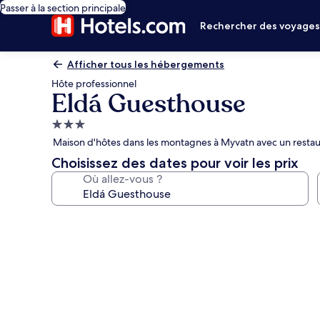
Passer à la section principale
Rechercher des voyage
Afficher tous les hébergements
Hôte professionnel
Eldá Guesthouse
Hébergement
3.0 étoiles
Maison d'hôtes dans les montagnes à Myvatn avec un restau
Choisissez des dates pour voir les prix
Où allez-vous ?
Galerie
photos
de
l’hébergement
Eldá