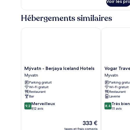
Voir les pri
type
bains
de
commune
chambre
Hébergements similaires
Chambre
Triple,
salle
Mývatn - Berjaya Iceland Hotels
Vogar Travel 
de
bains
commune
Mývatn
Vogar
Mývatn - Berjaya Iceland Hotels
Vogar Trave
-
Travel
Myvatn
Myvatn
Berjaya
Service
Parking gratuit
Parking gratu
Iceland
Myvatn
Wi-Fi gratuit
Wi-Fi gratuit
Hotels
Restaurant
Restaurant
Myvatn
Bar
Laverie
9.2
8.4
Merveilleux
Très bien
9,2
8,4
sur
sur
812 avis
111 avis
10,
10,
Merveilleux,
Très
Le
333 €
812 avis
bien,
nouveau
taxes et frais compris
111 avis