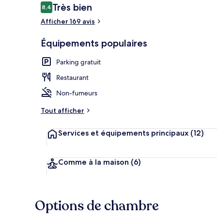
Avis
Très bien
8,4
8,4 sur 10
voyageurs
Afficher 169 avis
Vue sur la ru
Équipements populaires
Parking gratuit
Restaurant
Non-fumeurs
Tout afficher
Services et équipements principaux
(12)
Comme à la maison
(6)
Options de chambre