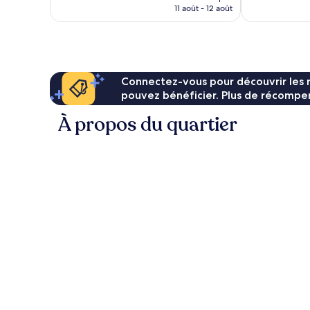
prix
11 août - 12 août
est
de
333 €
Connectez-vous pour découvrir les 
pouvez bénéficier. Plus de récompen
À propos du quartier