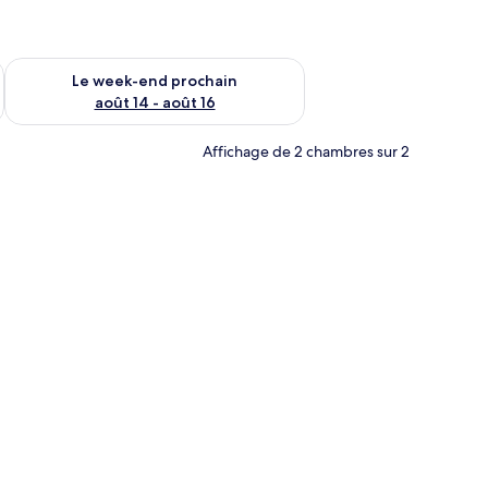
-end août 7 - août 9
Vérifier la disponibilité pour le week-end prochain août 14 - a
Le week-end prochain
août 14 - août 16
Affichage de 2 chambres sur 2
es rideaux.
linge de lit blanc, des oreillers à rayures et une œuvre d’art encadrée au mur