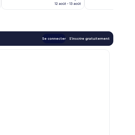
prix
12 août - 13 août
est
de
102 €
Se connecter
S’inscrire gratuitement