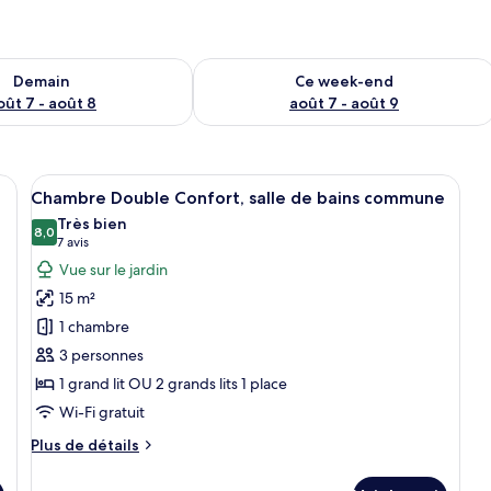
sponibilité pour demain août 7 - août 8
Vérifier la disponibilité pour ce week
Demain
Ce week-end
oût 7 - août 8
août 7 - août 9
lits simples, un bureau, une chaise, une plante en pot et une fenêtre avec d
Afficher
Une chambre d’hôtel avec deux lits, du 
15
Chambre Double Confort, salle de bains commune
toutes
Très bien
les
8,0
8,0 sur 10
(7 avis)
7 avis
photos
Vue sur le jardin
pour
15 m²
ce
1 chambre
type
3 personnes
de
1 grand lit OU 2 grands lits 1 place
chambre :
Chambre
Wi-Fi gratuit
Double
Plus
Plus de détails
Confort,
de
détails
salle