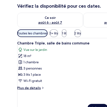
Vérifiez la disponibilité pour ces dates.
Vérifier la disponibilité pour ce soir août 6 - août 7
Vérifier la di
Ce soir
août 6 - août 7
a
Filtres
Toutes les chambres
3+ lits
1 lit
2 lits
disponibles
Afficher
Une chambre d’hôtel avec deux 
pour
12
Chambre Triple, salle de bains commune
toutes
les
Vue sur le jardin
les
chambres
18 m²
photos
pour
1 chambre
ce
3 personnes
type
3 lits 1 place
de
Wi-Fi gratuit
chambre :
Plus
Plus de détails
Chambre
de
Triple,
détails
salle
sur
le
de