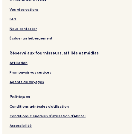
s
i
n
s
a
u
t
e
d
ê
y
r
M
c
Vos réservations
s
t
s
e
a
o
r
t
FAQ
t
t
i
e
Nous contacter
n
Évaluer un hébergement
Réservé aux fournisseurs, affiliés et médias
Affiliation
Promouvoir vos services
Agents de voyages
Politiques
Conditions générales d’utilisation
Conditions Générales d’Utilisation d’Abritel
Accessibilité