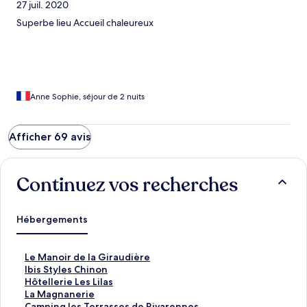
27 juil. 2020
Superbe lieu Accueil chaleureux
Anne Sophie, séjour de 2 nuits
Afficher 69 avis
Continuez vos recherches
Hébergements
L
Le Manoir de la Giraudière
i
L
Ibis Styles Chinon
e
i
L
Hôtellerie Les Lilas
n
e
i
L
La Magnanerie
o
n
e
i
L
Camping les Terrasses de Rivarennes