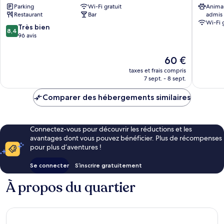
Parking
Wi-Fi gratuit
Anima
Bourgueil
à
Restaurant
Bar
admis
Gaz
Wi-Fi 
Bourgue
8.4
Très bien
8,4
sur
96 avis
10,
Très
Le
60 €
bien,
nouveau
taxes et frais compris
96 avis
prix
7 sept. - 8 sept.
est
de
Comparer des hébergements similaires
60 €
Connectez-vous pour découvrir les réductions et les
avantages dont vous pouvez bénéficier. Plus de récompenses
pour plus d’aventures !
Se connecter
S’inscrire gratuitement
À propos du quartier