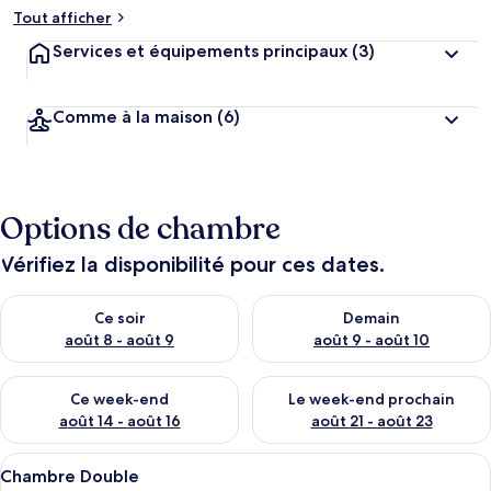
Tout afficher
Services et équipements principaux
(3)
Comme à la maison
(6)
Options de chambre
Vérifiez la disponibilité pour ces dates.
Vérifier la disponibilité pour ce soir août 8 - août 9
Vérifier la disponibilité pour 
Ce soir
Demain
août 8 - août 9
août 9 - août 10
Vérifier la disponibilité pour ce week-end août 14 - août 16
Vérifier la disponibilité pour
Ce week-end
Le week-end prochain
août 14 - août 16
août 21 - août 23
Afficher
Une pièce avec une fenêtre, des rideaux
5
Chambre Double
toutes