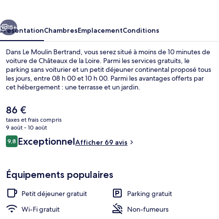
Bertrand
cédent
Suivant
15+
Présentation
Chambres
Emplacement
Conditions
Dans Le Moulin Bertrand, vous serez situé à moins de 10 minutes de
voiture de Châteaux de la Loire. Parmi les services gratuits, le
parking sans voiturier et un petit déjeuner continental proposé tous
les jours, entre 08 h 00 et 10 h 00. Parmi les avantages offerts par
cet hébergement : une terrasse et un jardin.
Le
86 €
prix
taxes et frais compris
actuel
9 août - 10 août
Façade de l’hébergement
est
Avis
Exceptionnel
9,8
Afficher 69 avis
de
9,8 sur 10
voyageurs
86 €.
Équipements populaires
Petit déjeuner gratuit
Parking gratuit
Wi-Fi gratuit
Non-fumeurs