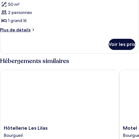
50 m²
les
2 personnes
photos
pour
1 grand lit
ce
Plus
Plus de détails
type
de
détails
de
Voir les prix
sur
chambre :
le
Chambre
type
Hébergements similaires
Double
de
chambre
Hôtellerie Les Lilas
Motel - 
Chambre
Double
Hôtellerie
Motel
Hôtellerie Les Lilas
Motel 
Les
-
Bourgueil
Bourgue
Lilas
Usine