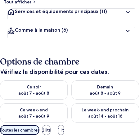
Tout afficher
Services et équipements principaux
(11)
Comme à la maison
(6)
Options de chambre
Vérifiez la disponibilité pour ces dates.
Vérifier la disponibilité pour ce soir août 7 - août 8
Vérifier la disponibilité pour 
Ce soir
Demain
août 7 - août 8
août 8 - août 9
Vérifier la disponibilité pour ce week-end août 7 - août 9
Vérifier la disponibilité pour 
Ce week-end
Le week-end prochain
août 7 - août 9
août 14 - août 16
Filtres
Toutes les chambres
2 lits
1 lit
disponibles