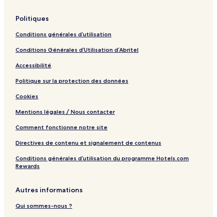
f
a
Politiques
c
i
Conditions générales d’utilisation
o
C
Conditions Générales d’Utilisation d’Abritel
i
v
Accessibilité
i
c
Politique sur la protection des données
C
Cookies
e
n
Mentions légales / Nous contacter
t
e
Comment fonctionne notre site
r
Directives de contenu et signalement de contenus
Conditions générales d’utilisation du programme Hotels.com
Rewards
Autres informations
Qui sommes-nous ?