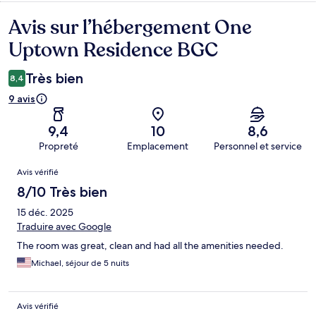
Avis sur l’hébergement One
Avis
Uptown Residence BGC
Très bien
8,4
9 avis
9,4
10
8,6
Propreté
Emplacement
Personnel et service
Avis
Avis vérifié
8/10 Très bien
15 déc. 2025
Traduire avec Google
The room was great, clean and had all the amenities needed.
Michael, séjour de 5 nuits
Avis vérifié