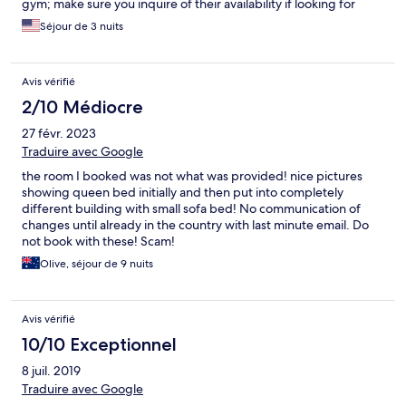
gym; make sure you inquire of their availability if looking for
those. Great location but since u it was overlooking mall
Séjour de 3 nuits
downstairs, was hoping for darker shades to block out night
lights. Only had one elevator at the time so when it
malfunctioned it was a disaster attempting to leave through
Avis vérifié
stairsunder construction from the 9th floor. Despite this the staff
was very accommodating and the unit itself was very homely
2/10 Médiocre
and well serviced and super clean. Excited to see if they can
27 févr. 2023
keep this up when the building becomes 100%. Also,
LOCATION. Give it some time and will be a definite
Traduire avec Google
recommendation.
the room I booked was not what was provided! nice pictures
showing queen bed initially and then put into completely
different building with small sofa bed! No communication of
changes until already in the country with last minute email. Do
not book with these! Scam!
Olive, séjour de 9 nuits
Avis vérifié
10/10 Exceptionnel
8 juil. 2019
Traduire avec Google