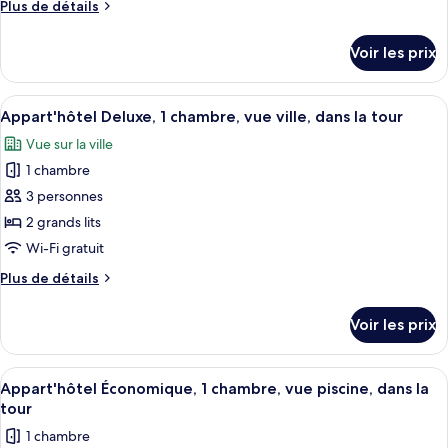
ce
vue
Plus
Plus de détails
ville,
type
de
dans
détails
de
Voir les prix
la
sur
chambre :
tour
le
Hotel
type
Afficher
Une chambre d’hôtel moderne dotée d’un
14
Room
de
Appart'hôtel Deluxe, 1 chambre, vue ville, dans la tour
toutes
chambre
Vue sur la ville
Hotel
les
Room
1 chambre
photos
pour
3 personnes
ce
2 grands lits
type
Wi-Fi gratuit
de
Plus
Plus de détails
chambre :
de
Appart'hôtel
détails
Voir les prix
sur
Deluxe,
le
1
type
Afficher
Une chambre à coucher moderne avec un
chambre,
27
de
Appart'hôtel Économique, 1 chambre, vue piscine, dans la
toutes
vue
chambre
tour
Appart'hôtel
les
ville,
1 chambre
Deluxe,
photos