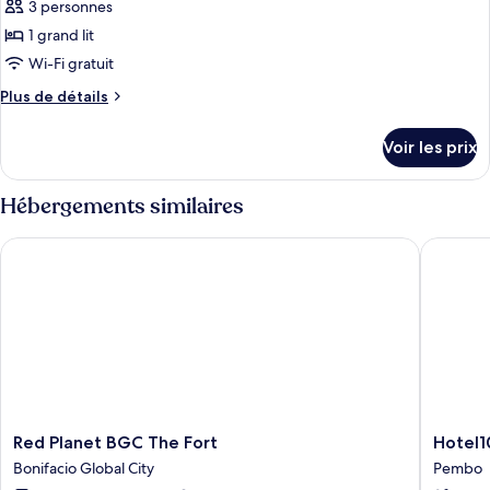
View
3 personnes
Business
les
Apartment
City
1 grand lit
photos
View
pour
Wi-Fi gratuit
Apartment
ce
Plus
Plus de détails
type
de
détails
de
Voir les prix
sur
chambre :
le
Premium
type
Hébergements similaires
2-
de
chambre
bed
Red Planet BGC The Fort
Hotel101 
Premium
Room
2-
bed
Room
Red
Hotel101
Red Planet BGC The Fort
Hotel10
Planet
-
Bonifacio Global City
Pembo
BGC
Fort