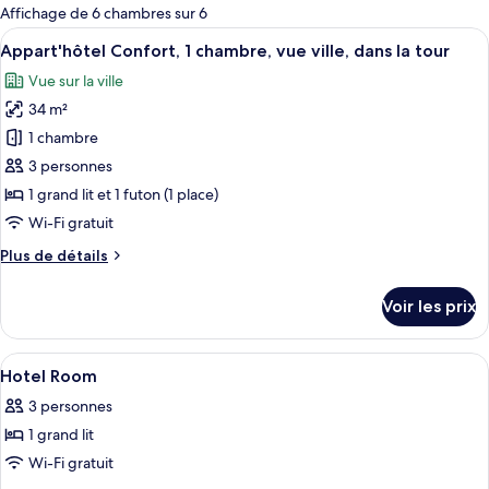
pour
Affichage de 6 chambres sur 6
les
Afficher
Un salon moderne avec un canapé gris, 
24
Appart'hôtel Confort, 1 chambre, vue ville, dans la tour
chambres
toutes
Vue sur la ville
les
34 m²
photos
pour
1 chambre
ce
3 personnes
type
1 grand lit et 1 futon (1 place)
de
Wi-Fi gratuit
chambre :
Plus
Plus de détails
Appart'hôtel
de
Confort,
détails
Voir les prix
1
sur
le
chambre,
type
Afficher
Couette en duvet d'oie, fer et planche 
vue
18
de
Hotel Room
toutes
ville,
chambre
3 personnes
Appart'hôtel
les
dans
Confort,
1 grand lit
photos
la
1
pour
tour
Wi-Fi gratuit
chambre,