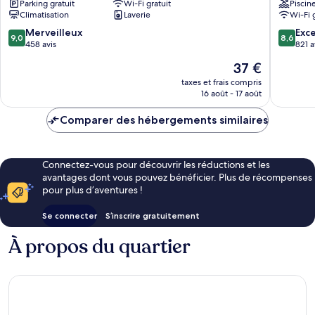
Parking gratuit
Wi-Fi gratuit
Piscin
The
Pembo
Climatisation
Laverie
Wi-Fi 
Fort
Bonifacio
9.0
8.6
Merveilleux
Exce
9,0
8,6
Global
sur
sur
458 avis
821 a
City
10,
10,
Le
37 €
Merveilleux,
Excellen
nouveau
458 avis
821 avis
taxes et frais compris
prix
16 août - 17 août
est
de
Comparer des hébergements similaires
37 €
Connectez-vous pour découvrir les réductions et les
avantages dont vous pouvez bénéficier. Plus de récompenses
pour plus d’aventures !
Se connecter
S’inscrire gratuitement
À propos du quartier