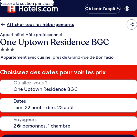
Passer à la section principale
Obtenir l’appli
Afficher tous les hébergements
Appart’hôtel
·
Hôte professionnel
One Uptown Residence BGC
Hébergement
3.0 étoiles
Appartement avec cuisine, près de Grand-rue de Bonifacio
Choisissez des dates pour voir les prix
Où allez-vous ?
Dates
Voyageurs