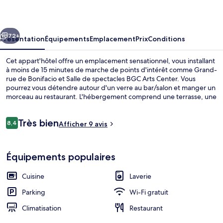
Residence
BGC
cédent
Suivant
72+
Présentation
Équipements
Emplacement
Prix
Conditions
Cet appart'hôtel offre un emplacement sensationnel, vous installant
à moins de 15 minutes de marche de points d'intérêt comme Grand-
rue de Bonifacio et Salle de spectacles BGC Arts Center. Vous
pourrez vous détendre autour d'un verre au bar/salon et manger un
morceau au restaurant. L'hébergement comprend une terrasse, une
cuisine et un lave-linge/sèche-linge.
Avis
Très bien
8,4
Afficher 9 avis
8,4 sur 10
voyageurs
Appart'hôtel Confort, 1 chambre, vue vil
Équipements populaires
Cuisine
Laverie
Parking
Wi-Fi gratuit
Climatisation
Restaurant