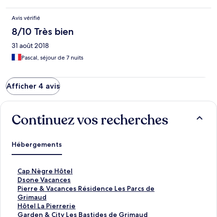
Avis vérifié
8/10 Très bien
31 août 2018
Pascal, séjour de 7 nuits
Afficher 4 avis
Continuez vos recherches
Hébergements
L
Cap Nègre Hôtel
i
L
Dsone Vacances
e
i
L
Pierre & Vacances Résidence Les Parcs de
n
e
i
Grimaud
o
n
e
L
Hôtel La Pierrerie
u
o
n
i
L
Garden & City Les Bastides de Grimaud