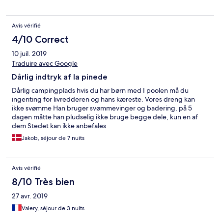
Avis vérifié
4/10 Correct
10 juil. 2019
Traduire avec Google
Dårlig indtryk af la pinede
Dårlig campingplads hvis du har børn med I poolen må du
ingenting for livredderen og hans kæreste. Vores dreng kan
ikke svømme Han bruger svømmevinger og badering, på 5
dagen måtte han pludselig ikke bruge begge dele, kun en af
dem Stedet kan ikke anbefales
Jakob, séjour de 7 nuits
Avis vérifié
8/10 Très bien
27 avr. 2019
Valery, séjour de 3 nuits