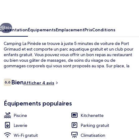
La
Pinède
cédent
Suivant
30+
Présentation
Équipements
Emplacement
Prix
Conditions
Camping La Pinède se trouve à juste 5 minutes de voiture de Port
Grimaud et est comporte un parc aquatique gratuit et un club pour
enfants gratuit. Vous pouvez vous offrir un bon repas au restaurant
ou bien vous gâter de massages, de soins du visage ou de
gommages corporels qui vous sont proposés au spa. Sur place, la
détente est reine grâce à une piscine extérieure et un bar / salon !
Les logements offrent par ailleurs de petits plus comme un
Avis
Bien
réfrigérateur et un micro-ondes. Pratique, non ?
6,6
Afficher 4 avis
6,6 sur 10
voyageurs
Piscine extérieure, piscine chauffée, p
Équipements populaires
Piscine
Kitchenette
Laverie
Parking gratuit
Wi-Fi gratuit
Climatisation