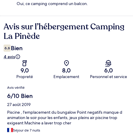
Oui, ce camping comprend un balcon.
Avis sur l’hébergement Camping
Avis
La Pinède
Bien
6,6
4 avis
9,0
8,0
6,0
Propreté
Emplacement
Personnel et service
Avis
Avis vérifié
6/10 Bien
27 août 2019
Piscine , l'emplacement du bungalow Point negatifs manque d
animation le soir pour les enfants, jeux pleins air piscine trop
exigeant Machine a laver trop cher
Séjour de 7 nuits