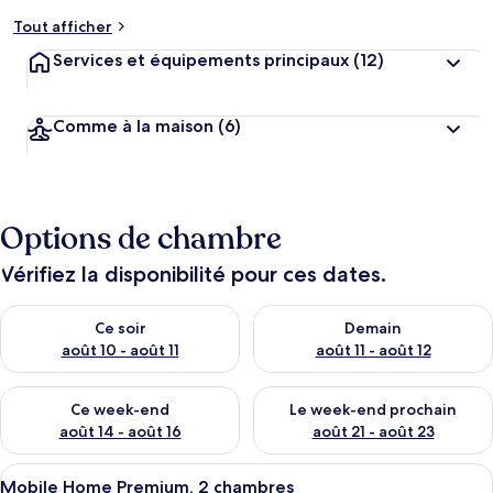
Tout afficher
Services et équipements principaux
(12)
Comme à la maison
(6)
Options de chambre
Vérifiez la disponibilité pour ces dates.
Vérifier la disponibilité pour ce soir août 10 - août 11
Vérifier la disponibilité pour 
Ce soir
Demain
août 10 - août 11
août 11 - août 12
Vérifier la disponibilité pour ce week-end août 14 - août 16
Vérifier la disponibilité pour
Ce week-end
Le week-end prochain
août 14 - août 16
août 21 - août 23
Afficher
Mobile Home Premium, 2 chambres | Ri
5
Mobile Home Premium, 2 chambres