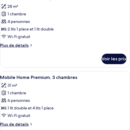
toutes
28 m²
les
1 chambre
photos
pour
4 personnes
ce
2 lits 1 place et 1 lit double
type
Wi-Fi gratuit
de
Plus
Plus de détails
chambre :
de
Mobile
détails
Voir les prix
sur
Home
le
Premium,
type
Afficher
Mobile Home Premium, 3 chambres | Ri
2
7
de
Mobile Home Premium, 3 chambres
toutes
chambres
chambre
31 m²
Mobile
les
Home
1 chambre
photos
Premium,
pour
6 personnes
2
ce
chambres
1 lit double et 4 lits 1 place
type
Wi-Fi gratuit
de
Plus
Plus de détails
chambre :
de