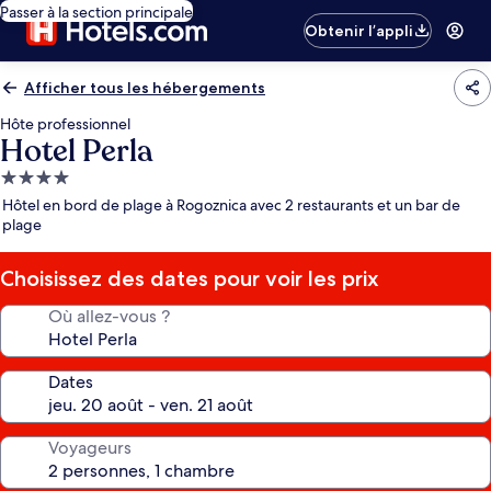
Passer à la section principale
Obtenir l’appli
Afficher tous les hébergements
Hôte professionnel
Hotel Perla
Hébergement
4.0 étoiles
Hôtel en bord de plage à Rogoznica avec 2 restaurants et un bar de
plage
Choisissez des dates pour voir les prix
Où allez-vous ?
Dates
Voyageurs