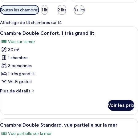
Filtres
Toutes les chambres
1 lit
2 lits
3+ lits
disponibles
pour
Affichage de 14 chambres sur 14
les
Afficher
Une chambre d’hôtel avec un grand lit,
11
Chambre Double Confort, 1 très grand lit
chambres
toutes
Vue sur la mer
les
30 m²
photos
pour
1 chambre
ce
3 personnes
type
1 très grand lit
de
Wi-Fi gratuit
chambre :
Plus
Plus de détails
Chambre
de
Double
détails
Voir les prix
Confort,
sur
le
1
type
Afficher
Une chambre d’hôtel équipée d’un lit, d
très
5
de
Chambre Double Standard, vue partielle sur la mer
toutes
grand
chambre
Vue partielle sur la mer
Chambre
les
lit