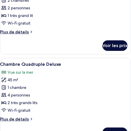
pour
2 chambres
ce
2 personnes
type
1 très grand lit
de
Wi-Fi gratuit
chambre :
Plus
Plus de détails
Appartement
de
détails
Voir les prix
sur
le
type
Afficher
Une chambre d’hôtel moderne avec un g
5
de
Chambre Quadruple Deluxe
toutes
chambre
Vue sur la mer
Appartement
les
45 m²
photos
pour
1 chambre
ce
4 personnes
type
2 très grands lits
de
Wi-Fi gratuit
chambre :
Plus
Plus de détails
Chambre
de
Quadruple
détails