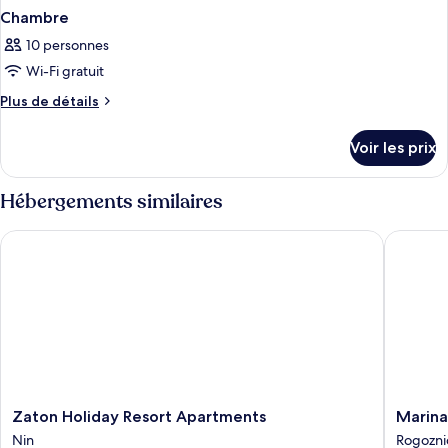
Chambre
10 personnes
Wi-Fi gratuit
Plus
Plus de détails
de
détails
Voir les prix
sur
le
type
Hébergements similaires
de
chambre
Zaton Holiday Resort Apartments
Marina F
Chambre
Zaton
Marina
Zaton Holiday Resort Apartments
Marina
Holiday
Frapa
Nin
Rogozni