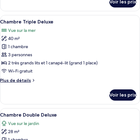
Voir les prix
Deluxe
sur
le
type
Afficher
Une chambre d’hôtel avec un grand lit,
5
de
Chambre Triple Deluxe
toutes
chambre
Vue sur la mer
Chambre
les
Quadruple
40 m²
photos
Deluxe
pour
1 chambre
ce
3 personnes
type
2 très grands lits et 1 canapé-lit (grand 1 place)
de
Wi-Fi gratuit
chambre :
Plus
Plus de détails
Chambre
de
Triple
détails
Voir les prix
Deluxe
sur
le
type
Afficher
Une chambre d’hôtel avec un lit, des r
1
de
Chambre Double Deluxe
toutes
chambre
Vue sur le jardin
Chambre
les
Triple
28 m²
photos
Deluxe
1 chambre