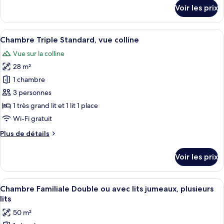
Triple
détails
Voir les prix
Supérieure
sur
le
type
Afficher
Une chambre d’hôtel avec un grand lit,
6
de
Chambre Triple Standard, vue colline
toutes
chambre
Vue sur la colline
Chambre
les
Triple
28 m²
photos
Supérieure
pour
1 chambre
ce
3 personnes
type
1 très grand lit et 1 lit 1 place
de
Wi-Fi gratuit
chambre :
Plus
Plus de détails
Chambre
de
Triple
détails
Voir les prix
Standard,
sur
le
vue
type
Afficher
Une chambre d’hôtel avec un grand lit,
colline
9
de
Chambre Familiale Double ou avec lits jumeaux, plusieurs
toutes
chambre
lits
Chambre
les
50 m²
Triple
photos
Standard,