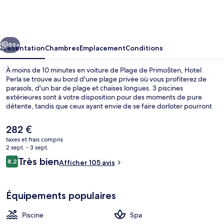
Perla
cédent
Suivant
89+
Présentation
Chambres
Emplacement
Conditions
À moins de 10 minutes en voiture de Plage de Primošten, Hotel
Perla se trouve au bord d'une plage privée où vous profiterez de
parasols, d'un bar de plage et chaises longues. 3 piscines
extérieures sont à votre disposition pour des moments de pure
détente, tandis que ceux ayant envie de se faire dorloter pourront
profiter des dépresso-massages, des enveloppements corporels et
un service de manucure et pédicure. Les options de restauration
Le
282 €
comprennent 2 restaurants, tandis que le bar/salon est un endroit
prix
taxes et frais compris
parfait pour prendre un verre. Parmi les autres petits avantages de
actuel
2 sept. - 3 sept.
cet hébergement figurent un bar en bord de piscine, une piscine
Vue aérienne
est
Avis
extérieure en saison, et une piscine pour enfants.
Très bien
8,2
Afficher 105 avis
de
8,2 sur 10
voyageurs
282 €.
Équipements populaires
Piscine
Spa