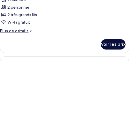
pour
ce
2 personnes
type
2 très grands lits
de
Wi-Fi gratuit
chambre :
Plus
Plus de détails
Chambre
de
Double
détails
Voir les prix
Deluxe
sur
le
type
de
chambre
Chambre
Double
Deluxe