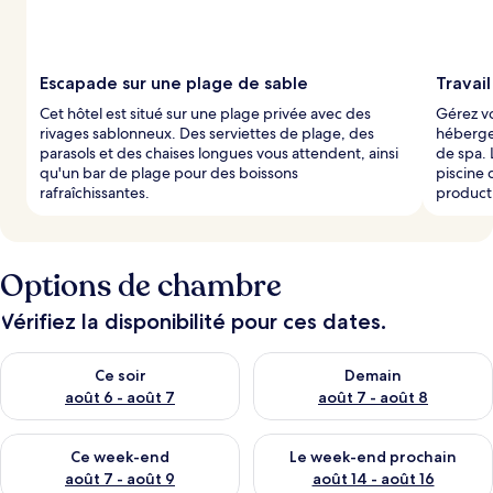
Escapade sur une plage de sable
Travail
Cet hôtel est situé sur une plage privée avec des
Gérez vo
rivages sablonneux. Des serviettes de plage, des
héberge
parasols et des chaises longues vous attendent, ainsi
de spa. 
qu'un bar de plage pour des boissons
piscine 
rafraîchissantes.
product
Options de chambre
Vérifiez la disponibilité pour ces dates.
Vérifier la disponibilité pour ce soir août 6 - août 7
Vérifier la disponibilité pour 
Ce soir
Demain
août 6 - août 7
août 7 - août 8
Vérifier la disponibilité pour ce week-end août 7 - août 9
Vérifier la disponibilité pour 
Ce week-end
Le week-end prochain
août 7 - août 9
août 14 - août 16