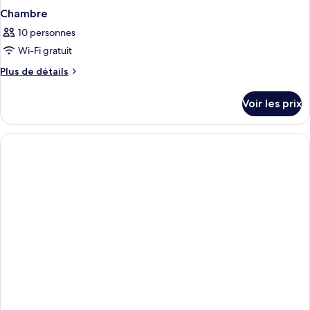
Chambre
10 personnes
Wi-Fi gratuit
Plus
Plus de détails
de
détails
Voir les prix
sur
le
type
de
chambre
Chambre