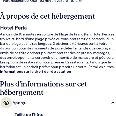
Parc national de Krka
- 53 min en voiture
- 57.2 km
À propos de cet hébergement
Hotel Perla
À moins de 10 minutes en voiture de Plage de Primošten, Hotel Perla se
trouve au bord d'une plage privée où vous profiterez de parasols, d'un
bar de plage et chaises longues. 3 piscines extérieures sont à votre
disposition pour des moments de pure détente, tandis que ceux ayant
envie de se faire dorloter pourront profiter des dépresso-massages,
des enveloppements corporels et un service de manucure et pédicure.
Les options de restauration comprennent 2 restaurants, tandis que le
bar/salon est un endroit parfait pour prendre un verre. Parmi les autres
petits avantages de cet hébergement figurent un bar en bord de
Informations sur le droit de rétractation
piscine, une piscine extérieure en saison, et une piscine pour enfants.
Plus d’informations sur cet
hébergement
Aperçu
Taille de l'hôtel