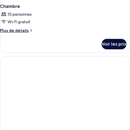
Chambre
10 personnes
Wi-Fi gratuit
Plus
Plus de détails
de
détails
Voir les prix
sur
le
type
de
chambre
Chambre