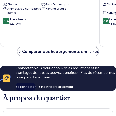
Resort
Resort
Piscine
Transfert aéroport
Piscin
Apartments
Rogozni
Animaux de compagnie
Parking gratuit
Nin
Rogozni
admis
Parkin
8.4
8.8
Très bien
Exce
8,4
8,8
sur
sur
522 avis
43 av
10,
10,
Très
Excellen
bien,
43 avis
522 avis
Comparer des hébergements similaires
Connectez-vous pour découvrir les réductions et les
avantages dont vous pouvez bénéficier. Plus de récompenses
pour plus d’aventures !
Se connecter
S’inscrire gratuitement
À propos du quartier