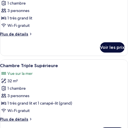
Double
1 chambre
photos
Confort,
pour
3 personnes
1
ce
très
1 très grand lit
grand
type
Wi-Fi gratuit
lit
de
Plus
Plus de détails
chambre :
de
Chambre
détails
Voir les prix
sur
Double
le
Standard,
type
Afficher
Une chambre d’hôtel avec un grand lit,
vue
9
de
Chambre Triple Supérieure
toutes
partielle
chambre
Vue sur la mer
Chambre
les
sur
Double
32 m²
photos
la
Standard,
pour
1 chambre
mer
vue
ce
partielle
3 personnes
sur
type
1 très grand lit et 1 canapé-lit (grand)
la
de
Wi-Fi gratuit
mer
chambre :
Plus
Plus de détails
Chambre
de