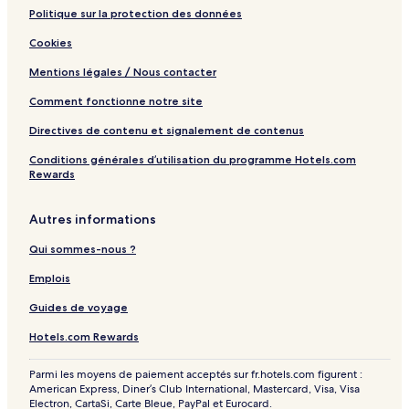
A
Politique sur la protection des données
w
Cookies
n
i
Mentions légales / Nous contacter
n
g
Comment fonctionne notre site
Directives de contenu et signalement de contenus
Conditions générales d’utilisation du programme Hotels.com
Rewards
Autres informations
Qui sommes-nous ?
Emplois
Guides de voyage
Hotels.com Rewards
Parmi les moyens de paiement acceptés sur fr.hotels.com figurent :
American Express, Diner’s Club International, Mastercard, Visa, Visa
Electron, CartaSi, Carte Bleue, PayPal et Eurocard.