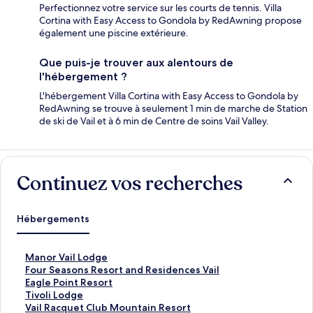
Perfectionnez votre service sur les courts de tennis. Villa
Cortina with Easy Access to Gondola by RedAwning propose
également une piscine extérieure.
Que puis-je trouver aux alentours de
l'hébergement ?
L'hébergement Villa Cortina with Easy Access to Gondola by
RedAwning se trouve à seulement 1 min de marche de Station
de ski de Vail et à 6 min de Centre de soins Vail Valley.
Continuez vos recherches
Hébergements
L
Manor Vail Lodge
i
L
Four Seasons Resort and Residences Vail
e
i
L
Eagle Point Resort
n
e
i
L
Tivoli Lodge
o
n
e
i
L
Vail Racquet Club Mountain Resort