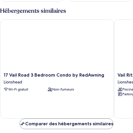
Hébergements similaires
17 Vail Road 3 Bedroom Condo by RedAwning
Vail Rit
17
Vail
17 Vail Road 3 Bedroom Condo by RedAwning
Vail R
Vail
Ritz-
Lionshead
Lionshe
Road
carlton
Wi-Fi gratuit
Non-fumeurs
Piscin
3
2
Parkin
Bedroom
Bedroo
Condo
Residen
by
Lionshe
RedAwning
Lionshead
Comparer des hébergements similaires