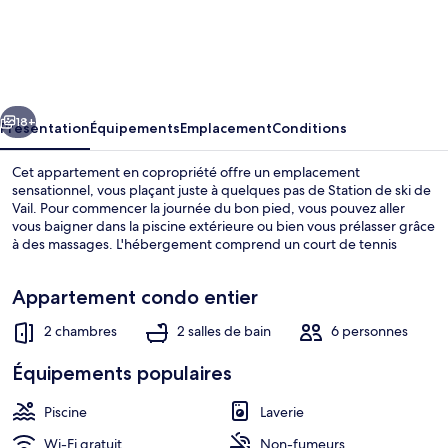
Villa
Cortina
with
Easy
cédent
Suivant
Access
18+
Présentation
Équipements
Emplacement
Conditions
to
Cet appartement en copropriété offre un emplacement
Gondola
sensationnel, vous plaçant juste à quelques pas de Station de ski de
Vail. Pour commencer la journée du bon pied, vous pouvez aller
by
vous baigner dans la piscine extérieure ou bien vous prélasser grâce
RedAwning
à des massages. L'hébergement comprend un court de tennis
extérieur, un lave-linge/sèche-linge et un réfrigérateur.
Appartement condo entier
2 chambres
2 salles de bain
6 personnes
Appart'hôtel, 2 chambres | Intérieur
Équipements populaires
Piscine
Laverie
Wi-Fi gratuit
Non-fumeurs