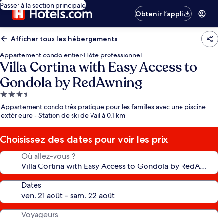
Passer à la section principale
Obtenir l’appli
Afficher tous les hébergements
Appartement condo entier
·
Hôte professionnel
Villa Cortina with Easy Access to
Gondola by RedAwning
Hébergement
3.5 étoiles
Appartement condo très pratique pour les familles avec une piscine
extérieure - Station de ski de Vail à 0,1 km
Choisissez des dates pour voir les prix
Où allez-vous ?
Dates
Voyageurs