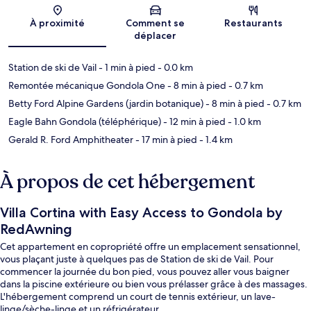
Carte
À proximité
Comment se
Restaurants
déplacer
Station de ski de Vail
- 1 min à pied
- 0.0 km
Remontée mécanique Gondola One
- 8 min à pied
- 0.7 km
Betty Ford Alpine Gardens (jardin botanique)
- 8 min à pied
- 0.7 km
Eagle Bahn Gondola (téléphérique)
- 12 min à pied
- 1.0 km
Gerald R. Ford Amphitheater
- 17 min à pied
- 1.4 km
À propos de cet hébergement
Villa Cortina with Easy Access to Gondola by
RedAwning
Cet appartement en copropriété offre un emplacement sensationnel,
vous plaçant juste à quelques pas de Station de ski de Vail. Pour
commencer la journée du bon pied, vous pouvez aller vous baigner
dans la piscine extérieure ou bien vous prélasser grâce à des massages.
L'hébergement comprend un court de tennis extérieur, un lave-
linge/sèche-linge et un réfrigérateur.