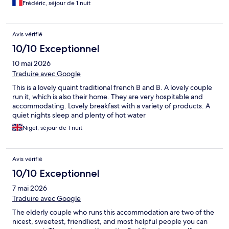
Frédéric, séjour de 1 nuit
généreux et sincère, a ouvert la voie à des échanges profonds
sur le théâtre, la nature, le passé et jusqu’à cet ultime voyage
que chacun apprivoise à sa manière. Je repars le cœur allégé,
Avis vérifié
riche de ce moment suspendu au bord de la mer. À vous, un
merci du fond du cœur pour cette chaleur qui restera gravée. À
10/10 Exceptionnel
vous recroiser ! EN____ A timeless stay, carried by the warm
10 mai 2026
welcome in this guesthouse deeply rooted in its land, with two
discreet yet watchful old cats, as if sensing the quiet murmurs of
Traduire avec Google
souls. The house, decorated according to the emotions of the
This is a lovely quaint traditional french B and B. A lovely couple
day, offers an elegant refuge where each fleeting painting
run it, which is also their home. They are very hospitable and
whispers the mood of the moment. The generous and sincere
accommodating. Lovely breakfast with a variety of products. A
breakfast opened the door to deep conversations about
quiet nights sleep and plenty of hot water
theatre, nature, the past, and even that ultimate journey we all
learn to embrace in our own way. I leave with a light heart,
Nigel, séjour de 1 nuit
enriched by this moment suspended by the sea. To you, a
heartfelt thank you for the warmth that will stay with me. Until
we meet again!
Avis vérifié
10/10 Exceptionnel
7 mai 2026
Traduire avec Google
The elderly couple who runs this accommodation are two of the
nicest, sweetest, friendliest, and most helpful people you can