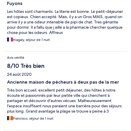
Fuyons
Les hôtes sont charmants. La literie est bonne. Le petit-déjeuner
est copieux. Chien accepté. Mais, il y a un Gros MAIS, quand on
arrive il y a une odeur intenable de pipi de chat. Tres gênante
pour dormir. Il a fallu que j aille a la pharmacie chercher quelque
chose pour les odeurs. Affreux
magaly, séjour de 1 nuit
Avis vérifié
8/10 Très bien
24 août 2020
Ancienne maison de pécheurs à deux pas de la mer
Très bon accueil, excellent petit déjeuner, des hôtes à notre
écoute et passionnés par leur petite ville qui cherchent à
partager et découvrir d'autres vécues. Malheureusement
l'espace insuffisant nous paraient une barrière pour des séjours
plus long. Grand avantage la plage se trouve a peine à 3
minutes à pied de la maison. Restaurants sympas à prix
Francisco, séjour de 1 nuit
abordables sur la digue.