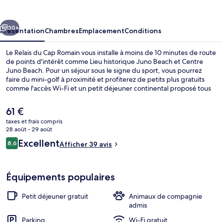
du
Cap
cédent
Suivant
Romain
30+
Présentation
Chambres
Emplacement
Conditions
Le Relais du Cap Romain vous installe à moins de 10 minutes de route
de points d'intérêt comme Lieu historique Juno Beach et Centre
Juno Beach. Pour un séjour sous le signe du sport, vous pourrez
faire du mini-golf à proximité et profiterez de petits plus gratuits
comme l'accès Wi-Fi et un petit déjeuner continental proposé tous
les jours entre 09 h 00 et 10 h 00.
Le
61 €
prix
taxes et frais compris
actuel
28 août - 29 août
Vue depuis l’hébergement
est
Avis
Excellent
8,6
Afficher 39 avis
de
8,6 sur 10
voyageurs
61 €.
Équipements populaires
Petit déjeuner gratuit
Animaux de compagnie
admis
Parking
Wi-Fi gratuit