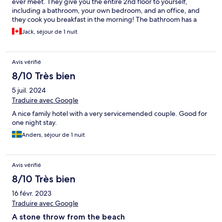
ever meet. They give you the entire 2nd floor to yourself,
including a bathroom, your own bedroom, and an office, and
they cook you breakfast in the morning! The bathroom has a
bath and shower separate, so pick whichever you like! They also
Jack, séjour de 1 nuit
give you a bunch of maps, booklets, and notes in your room of
all the things you can do in the town and the surrounding area of
Normandy. As a 22-year-old male Canadian who was solo
Avis vérifié
traveling Europe, this was definitely my favourite place to stay
by far! I honestly wish i had stayed more than just 1 night! The
8/10 Très bien
town itself is also super cute and the beaches are very beautiful.
5 juil. 2024
I cannot recommend staying here enough, it was perfect!
Traduire avec Google
A nice family hotel with a very servicemended couple. Good for
one night stay.
Anders, séjour de 1 nuit
Avis vérifié
8/10 Très bien
16 févr. 2023
Traduire avec Google
A stone throw from the beach