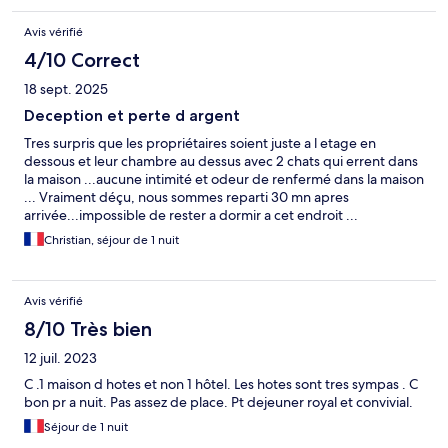
Avis vérifié
4/10 Correct
18 sept. 2025
Deception et perte d argent
Tres surpris que les propriétaires soient juste a l etage en
dessous et leur chambre au dessus avec 2 chats qui errent dans
la maison ...aucune intimité et odeur de renfermé dans la maison
... Vraiment déçu, nous sommes reparti 30 mn apres
arrivée...impossible de rester a dormir a cet endroit ...
Propriétaires même pas surpris qu on Reparte aussitôt...
Christian, séjour de 1 nuit
Avis vérifié
8/10 Très bien
12 juil. 2023
C .1 maison d hotes et non 1 hôtel. Les hotes sont tres sympas . C
bon pr a nuit. Pas assez de place. Pt dejeuner royal et convivial.
Séjour de 1 nuit