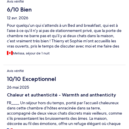
Avis vérifié
6/10 Bien
12 avr. 2026
Pour quelqu’un qui s’attends à un Bed and breakfast, qui est à
l’aise à ce qu’il n’y ai pas de stationnement privé, que la porte de
chambre ne barre pas et qu’il y ai deux chats dans la maison,
c’est vraiment très bien ! Thierry et Sophie m’ont accueillis les
vras ouverts, pris le temps de discuter avec moi et me faire des
recommandations en plus de me donner des informations
Melissa, séjour de 1 nuit
pertinentes sur le secteur. Ils sont adorables :) De mon côté ça
ne repondait pas à mes attentes mais j’ai quanf même passé un
beau moment en leur compagnie
Avis vérifié
10/10 Exceptionnel
26 mai 2025
Chaleur et authenticité - Warmth and anthenticity
FR____ Un séjour hors du temps, porté par l’accueil chaleureux
dans cette chambre d’hôtes enracinée dans sa terre,
accompagné de deux vieux chats discrets mais veilleurs, comme
s’ils pressentaient les bruissements des âmes. La maison,
décorée au fil des émotions, offre un refuge élégant où chaque
tableau éphémère murmure l’humeur du jour. Le petit déjeuner,