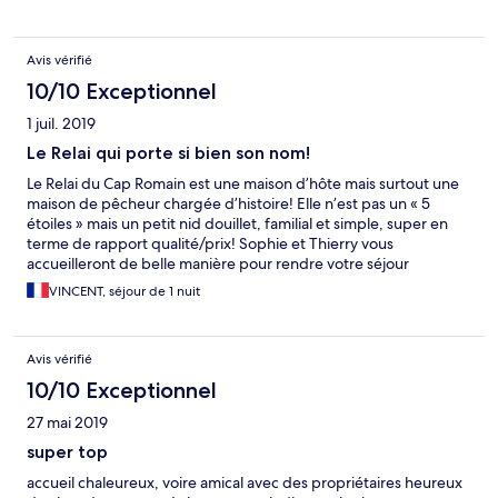
Avis vérifié
10/10 Exceptionnel
1 juil. 2019
Le Relai qui porte si bien son nom!
Le Relai du Cap Romain est une maison d’hôte mais surtout une
maison de pêcheur chargée d’histoire! Elle n’est pas un « 5
étoiles » mais un petit nid douillet, familial et simple, super en
terme de rapport qualité/prix! Sophie et Thierry vous
accueilleront de belle manière pour rendre votre séjour
agréable! Situé au cœur de St Aubin, à une centaine de mètres
VINCENT, séjour de 1 nuit
de l’océan, le relai nous a comblé !
Avis vérifié
10/10 Exceptionnel
27 mai 2019
super top
accueil chaleureux, voire amical avec des propriétaires heureux