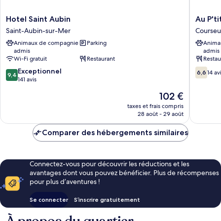
Hotel
Au
Hotel Saint Aubin
Au P't
Saint
P'tit
Saint-Aubin-sur-Mer
Courseu
Aubin
Mousse
Animaux de compagnie
Parking
Anima
Saint-
Courseul
admis
admis
Aubin-
sur-
Wi-Fi gratuit
Restaurant
Restau
sur-
Mer
9.4
6.6
Mer
Exceptionnel
6,6
14 av
9,4
sur
sur
141 avis
10,
10,
Le
102 €
Exceptionnel,
14 avis
nouveau
141 avis
taxes et frais compris
prix
28 août - 29 août
est
de
Comparer des hébergements similaires
102 €
Connectez-vous pour découvrir les réductions et les
avantages dont vous pouvez bénéficier. Plus de récompenses
pour plus d’aventures !
Se connecter
S’inscrire gratuitement