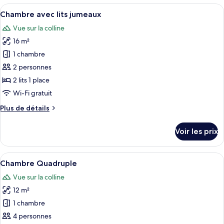
type
Afficher
Une chambre d’hôtel avec deux lits, un
11
de
Chambre avec lits jumeaux
toutes
chambre
Vue sur la colline
Chambre
les
Quadruple
16 m²
photos
Familiale
pour
1 chambre
ce
2 personnes
type
2 lits 1 place
de
Wi-Fi gratuit
chambre :
Plus
Plus de détails
Chambre
de
avec
détails
Voir les prix
lits
sur
le
jumeaux
type
Afficher
Une chambre avec deux lits superposés,
6
de
Chambre Quadruple
toutes
chambre
Vue sur la colline
Chambre
les
avec
12 m²
photos
lits
pour
1 chambre
jumeaux
ce
4 personnes