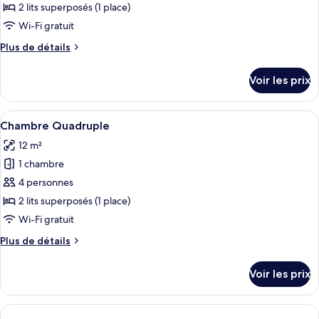
type
2 lits superposés (1 place)
de
Wi-Fi gratuit
chambre :
Plus
Plus de détails
Chambre
de
Quadruple
détails
Voir les prix
sur
le
type
Afficher
Une chambre avec deux lits superposés,
9
de
Chambre Quadruple
toutes
chambre
12 m²
Chambre
les
Quadruple
1 chambre
photos
pour
4 personnes
ce
2 lits superposés (1 place)
type
Wi-Fi gratuit
de
Plus
Plus de détails
chambre :
de
Chambre
détails
Voir les prix
sur
Quadruple
le
type
de