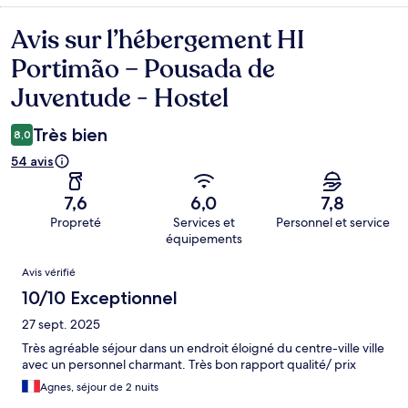
Avis sur l’hébergement HI
Avis
Portimão – Pousada de
Juventude - Hostel
Très bien
8,0
54 avis
7,6
6,0
7,8
Propreté
Services et
Personnel et service
équipements
Avis
Avis vérifié
10/10 Exceptionnel
27 sept. 2025
Très agréable séjour dans un endroit éloigné du centre-ville ville
avec un personnel charmant. Très bon rapport qualité/ prix
Agnes, séjour de 2 nuits