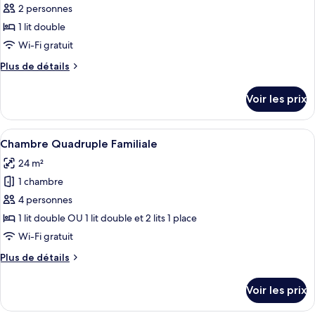
ce
2
2 personnes
lits
type
1 lit double
une
de
Wi-Fi gratuit
place
chambre :
Plus
Plus de détails
Chambre
de
Double
détails
Voir les prix
sur
le
type
Afficher
Une chambre d’hôtel avec trois lits, un
5
de
Chambre Quadruple Familiale
toutes
chambre
24 m²
Chambre
les
Double
1 chambre
photos
pour
4 personnes
ce
1 lit double OU 1 lit double et 2 lits 1 place
type
Wi-Fi gratuit
de
Plus
Plus de détails
chambre :
de
Chambre
détails
Voir les prix
sur
Quadruple
le
Familiale