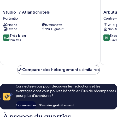
Studio
Arbutus
Studio 17 Atlantichotels
Arbutu
17
Bed
Portimão
Centre-v
Atlantichotels
&
Piscine
Kitchenette
Wi-Fi 
Portimão
Bar
Laverie
Wi-Fi gratuit
Non-f
Centre-
ville
8.2
10.0
Très bien
Exc
8,2
10
de
sur
sur
296 avis
3 avi
Portimã
10,
10,
Très
Exceptio
bien,
3 avis
296 avis
Comparer des hébergements similaires
Connectez-vous pour découvrir les réductions et les
avantages dont vous pouvez bénéficier. Plus de récompenses
pour plus d’aventures !
Se connecter
S’inscrire gratuitement
À propos du quartier