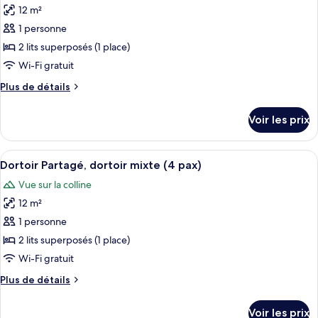
Partagé,
12 m²
photos
hommes
pour
1 personne
uniquement
ce
(4
2 lits superposés (1 place)
pax)
type
Wi-Fi gratuit
de
Plus
Plus de détails
chambre :
de
Dortoir
détails
Voir les prix
sur
Partagé,
le
femmes
type
Afficher
Une chambre avec deux lits superposés,
uniquement
7
de
Dortoir Partagé, dortoir mixte (4 pax)
toutes
(4
chambre
Vue sur la colline
Dortoir
les
pax)
Partagé,
12 m²
photos
femmes
pour
1 personne
uniquement
ce
(4
2 lits superposés (1 place)
pax)
type
Wi-Fi gratuit
de
Plus
Plus de détails
chambre :
de
Dortoir
détails
Voir les prix
sur