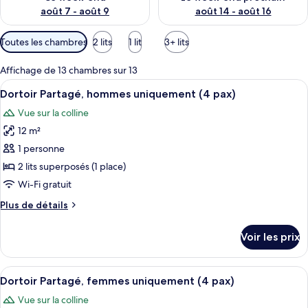
août 7 - août 9
août 14 - août 16
Filtres
Toutes les chambres
2 lits
1 lit
3+ lits
disponibles
pour
Affichage de 13 chambres sur 13
les
Afficher
Une chambre avec deux lits superposés,
8
Dortoir Partagé, hommes uniquement (4 pax)
chambres
toutes
Vue sur la colline
les
12 m²
photos
pour
1 personne
ce
2 lits superposés (1 place)
type
Wi-Fi gratuit
de
Plus
Plus de détails
chambre :
de
Dortoir
détails
Voir les prix
sur
Partagé,
le
hommes
type
Afficher
Une chambre avec deux lits superposés,
uniquement
9
de
Dortoir Partagé, femmes uniquement (4 pax)
toutes
(4
chambre
Vue sur la colline
Dortoir
les
pax)