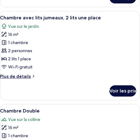
Partagé,
le
dortoir
type
Afficher
Une chambre d’hôtel avec deux lits, un
mixte
8
de
Chambre avec lits jumeaux, 2 lits une place
toutes
(4
chambre
Vue sur le jardin
Dortoir
les
pax)
Partagé,
16 m²
photos
dortoir
pour
1 chambre
mixte
ce
(4
2 personnes
pax)
type
2 lits 1 place
de
Wi-Fi gratuit
chambre :
Plus
Plus de détails
Chambre
de
avec
détails
Voir les prix
lits
sur
le
jumeaux,
type
Afficher
Une chambre d’hôtel avec un lit, une ch
2
8
de
Chambre Double
toutes
lits
chambre
Vue sur la colline
Chambre
les
une
avec
16 m²
photos
place
lits
pour
1 chambre
jumeaux,