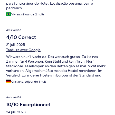
para funcionários do Hotel. Localização péssima, bairro
periférico
Vivian, séjour de 2 nuits
Avis vérifié
4/10 Correct
21 juil. 2025
Traduire avec Google
Wir waren nur 1 Nacht da. Das war auch gut so. Zu kleines
Zimmer für 4 Personen. Kein Stuhl und kein Tisch. Nur 1
Steckdose. Leselampen an den Betten gab es mal. Nicht mehr
vorhanden. Allgemein müßte man das Hostel renovieren. Im
Vergleich zu anderer Hostels in Europa ist der Standard und
Comfort schlecht. Frühstück war für einmal OK. Aber zu wenig
Cristiano, séjour de 1 nuit
Auswahl. Personal war sehr nett und hilfsbereit. Küchenpersonal
war auch sehr hilfsbereit aber leider zu wenig Personal. Bei zu
vielen Gästen auf einmal fehlte dann das Essen.
Avis vérifié
10/10 Exceptionnel
24 juil. 2023