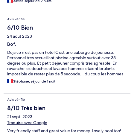
Xavier, séjour de 2 nuits
Avis vérifié
6/10 Bien
24 août 2023
Bof.
Deja ce n est pas un hotel.C est une auberge de jeunesse.
Personnel tres accueillant piscine agreable surtout avec 35
degres ou plus. Et petit déjeuner compris tres agreable. En
revanche les douches et lavabos hommes etaient brulants,
impossible de rester plus de 5 seconde... du coup les hommes
allaient se doucher chez les femmes... on a signale le probleme
Stéphane, séjour de 1 nuit
mais il n etait pas regle le lendemain. Et enfin de 23h30 a 3h00
du matin de nombreuses personnes gueulant dans le couloir
sans s occuper que des familles essaient de dormir.
Avis vérifié
8/10 Très bien
21 sept. 2023
Traduire avec Google
Very friendly staff and great value for money. Lovely pool too!