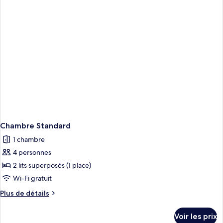
chambre
Chambre
Quadruple
Chambre Standard
1 chambre
4 personnes
2 lits superposés (1 place)
Wi-Fi gratuit
Plus
Plus de détails
de
détails
Voir les prix
sur