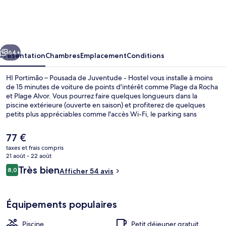
Portimão
–
Pousada
cédent
Suivant
de
64+
Présentation
Chambres
Emplacement
Conditions
Juventude
HI Portimão – Pousada de Juventude - Hostel vous installe à moins
-
de 15 minutes de voiture de points d'intérêt comme Plage da Rocha
et Plage Alvor. Vous pourrez faire quelques longueurs dans la
Hostel
piscine extérieure (ouverte en saison) et profiterez de quelques
petits plus appréciables comme l'accès Wi-Fi, le parking sans
voiturier et un petit déjeuner buffet proposé tous les jours, entre
08 h 30 et 10 h 00. Au menu des petits plus offerts sur place, on
Le
77 €
trouve une terrasse et un jardin. Sympa non ?
prix
taxes et frais compris
actuel
21 août - 22 août
Plage à proximité
est
Avis
Très bien
8,0
Afficher 54 avis
de
8,0 sur 10
voyageurs
77 €.
Équipements populaires
Piscine
Petit déjeuner gratuit