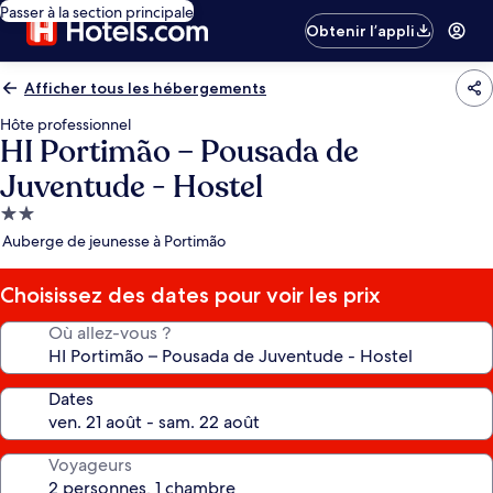
Passer à la section principale
Obtenir l’appli
Afficher tous les hébergements
Hôte professionnel
HI Portimão – Pousada de
Juventude - Hostel
Hébergement
2.0 étoiles
Auberge de jeunesse à Portimão
Choisissez des dates pour voir les prix
Où allez-vous ?
Dates
Voyageurs