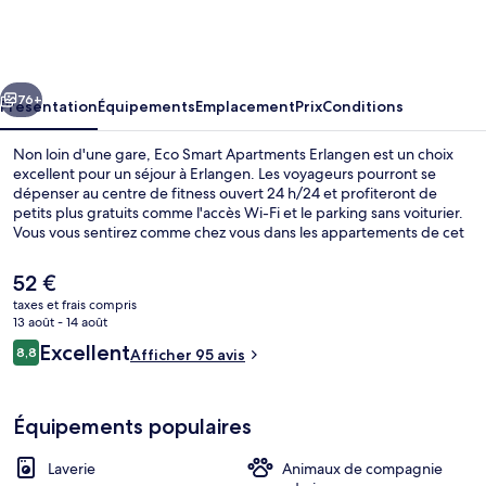
Smart
Apartments
Erlangen
cédent
Suivant
76+
Présentation
Équipements
Emplacement
Prix
Conditions
Non loin d'une gare, Eco Smart Apartments Erlangen est un choix
excellent pour un séjour à Erlangen. Les voyageurs pourront se
dépenser au centre de fitness ouvert 24 h/24 et profiteront de
petits plus gratuits comme l'accès Wi-Fi et le parking sans voiturier.
Vous vous sentirez comme chez vous dans les appartements de cet
hébergement qui bénéficient de petits plus comme un
réfrigérateur, un micro-ondes, un balcon et un espace bureau.
Le
52 €
prix
taxes et frais compris
actuel
13 août - 14 août
1 chambre, bureau, fer et planche à repa
est
Avis
Excellent
8,8
Afficher 95 avis
de
8,8 sur 10
voyageurs
52 €.
Équipements populaires
Laverie
Animaux de compagnie