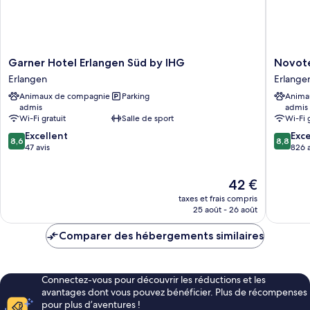
parking
space)
Garner
Novotel
Garner Hotel Erlangen Süd by IHG
Novote
Hotel
Erlange
Erlangen
Erlange
Erlangen
Erlange
Animaux de compagnie
Parking
Anima
Süd
admis
admis
by
Wi-Fi gratuit
Salle de sport
Wi-Fi 
IHG
8.6
8.8
Erlangen
Excellent
Exce
8,6
8,8
sur
sur
47 avis
826 a
10,
10,
Excellent,
Excellen
Le
42 €
47 avis
826 avis
nouveau
taxes et frais compris
prix
25 août - 26 août
est
de
Comparer des hébergements similaires
42 €
Connectez-vous pour découvrir les réductions et les
avantages dont vous pouvez bénéficier. Plus de récompenses
pour plus d’aventures !