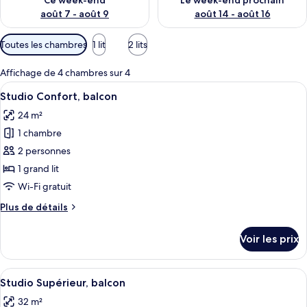
Ce week-end
Le week-end prochain
août 7 - août 9
août 14 - août 16
Filtres
Toutes les chambres
1 lit
2 lits
disponibles
pour
Affichage de 4 chambres sur 4
les
Afficher
Une chambre à coucher bien rangée, av
12
Studio Confort, balcon
chambres
toutes
24 m²
les
1 chambre
photos
pour
2 personnes
ce
1 grand lit
type
Wi-Fi gratuit
de
Plus
Plus de détails
chambre :
de
Studio
détails
Voir les prix
sur
Confort,
le
balcon
type
Afficher
Une chambre d’hôtel moderne avec un p
28
de
Studio Supérieur, balcon
toutes
chambre
32 m²
Studio
les