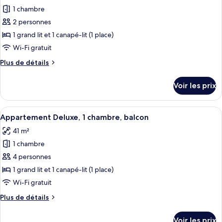
Confort,
1 chambre
photos
balcon
pour
2 personnes
ce
1 grand lit et 1 canapé-lit (1 place)
type
Wi-Fi gratuit
de
Plus
Plus de détails
chambre :
de
Studio
détails
Voir les prix
sur
Supérieur,
le
balcon
type
Afficher
Un salon moderne avec un motif géométr
22
de
Appartement Deluxe, 1 chambre, balcon
toutes
chambre
41 m²
Studio
les
Supérieur,
1 chambre
photos
balcon
pour
4 personnes
ce
1 grand lit et 1 canapé-lit (1 place)
type
Wi-Fi gratuit
de
Plus
Plus de détails
chambre :
de
Appartement
détails
Voir les prix