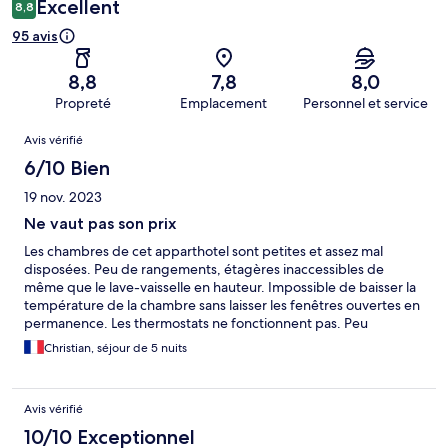
Excellent
8,8
95 avis
8,8
7,8
8,0
Propreté
Emplacement
Personnel et service
Avis
Avis vérifié
6/10 Bien
19 nov. 2023
Ne vaut pas son prix
Les chambres de cet apparthotel sont petites et assez mal
disposées. Peu de rangements, étagères inaccessibles de
même que le lave-vaisselle en hauteur. Impossible de baisser la
température de la chambre sans laisser les fenêtres ouvertes en
permanence. Les thermostats ne fonctionnent pas. Peu
d’informations sur place (pas de réception) le sauna ne
Christian, séjour de 5 nuits
fonctionne pas non plus. Cet hôtel ne vaut pas le prix que j’ai
payé.
Avis vérifié
10/10 Exceptionnel