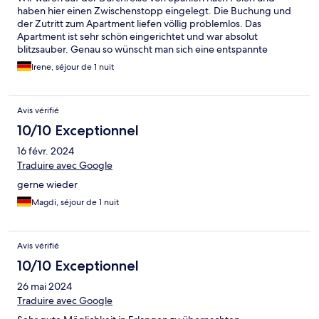
haben hier einen Zwischenstopp eingelegt. Die Buchung und
der Zutritt zum Apartment liefen völlig problemlos. Das
Apartment ist sehr schön eingerichtet und war absolut
blitzsauber. Genau so wünscht man sich eine entspannte
Übernachtung auf Reisen. Wir werden ganz sicher nicht zum
Irene, séjour de 1 nuit
letzten Mal hier gewesen sein.
Avis vérifié
10/10 Exceptionnel
16 févr. 2024
Traduire avec Google
gerne wieder
Magdi, séjour de 1 nuit
Avis vérifié
10/10 Exceptionnel
26 mai 2024
Traduire avec Google