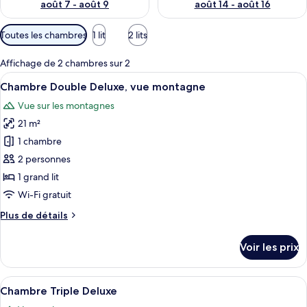
août 7 - août 9
août 14 - août 16
p
a
Filtres
Toutes les chambres
1 lit
2 lits
r
disponibles
pour
l
Affichage de 2 chambres sur 2
les
e
Afficher
Une chambre à coucher avec un lit, un
14
Chambre Double Deluxe, vue montagne
chambres
s
toutes
Vue sur les montagnes
les
v
21 m²
o
photos
y
pour
1 chambre
a
ce
2 personnes
g
type
e
1 grand lit
u
de
Wi-Fi gratuit
r
chambre :
s
Plus
Plus de détails
Chambre
de
Double
détails
Voir les prix
Deluxe,
sur
le
vue
type
Afficher
Un lit double avec une tête de lit en
montagne
12
de
Chambre Triple Deluxe
toutes
chambre