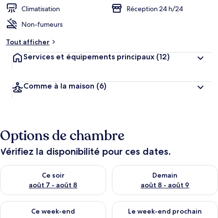
r
Climatisation
Réception 24 h/24
g
Non-fumeurs
e
m
Tout afficher
e
n
Services et équipements principaux
(12)
t
s
Comme à la maison
(6)
l
e
s
m
Options de chambre
i
e
u
Vérifiez la disponibilité pour ces dates.
x
Vérifier la disponibilité pour ce soir août 7 - août 8
Vérifier la disponibilité pour 
n
Ce soir
Demain
o
août 7 - août 8
août 8 - août 9
t
é
Vérifier la disponibilité pour ce week-end août 7 - août 9
Vérifier la disponibilité pour 
s
Ce week-end
Le week-end prochain