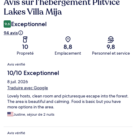
Avis sur l’hébergement Plitvice
Avis
Lakes Villa Mija
Exceptionnel
9,6
94 avis
10
8,8
9,8
Propreté
Emplacement
Personnel et service
Avis
Avis vérifié
10/10 Exceptionnel
8 juil. 2026
Traduire avec Google
Lovely hosts, clean room and picturesque escape into the forest.
The area is beautiful and calming. Food is basic but you have
more options in the area.
Justine, séjour de 2 nuits
Avis vérifié