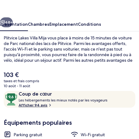
Villa
Mija
cédent
Suivant
48+
Présentation
Chambres
Emplacement
Conditions
Plitvice Lakes Villa Mija vous place à moins de 15 minutes de voiture
de Parc national des lacs de Plitvice. Parmi les avantages offerts,
l'accès Wi-Fi et le parking sans voiturier, mais ce n'est pas tout
puisqu'à proximité, vous pourrez faire de la randonnée à pied ou à
vélo, idéal pour un séjour actif. Parmi les autres petits avantages de
cet hébergement figurent une terrasse et un jardin.
Le
103 €
prix
taxes et frais compris
actuel
10 août - 11 août
Petit déjeuner continental servi tous 
est
Avis
9,6
Coup de cœur
de
voyageurs
L
sur
Les hébergements les mieux notés par les voyageurs
103 €.
e
Afficher 94 avis
10,
s
Coup
de
Équipements populaires
h
cœur
é
b
Parking gratuit
Wi-Fi gratuit
e