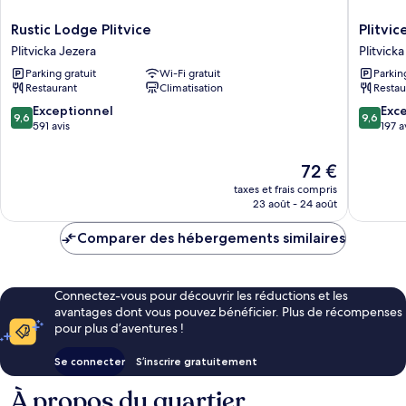
Rustic
Plitvice
Rustic Lodge Plitvice
Plitvic
Lodge
Green
Plitvicka Jezera
Plitvick
Plitvice
Valley
Parking gratuit
Wi-Fi gratuit
Parkin
Plitvicka
Plitvicka
Restaurant
Climatisation
Restau
Jezera
Jezera
9.6
9.6
Exceptionnel
Exc
9,6
9,6
sur
sur
591 avis
197 a
10,
10,
Exceptionnel,
Exceptio
Le
72 €
591 avis
197 avis
nouveau
taxes et frais compris
prix
23 août - 24 août
est
de
Comparer des hébergements similaires
72 €
Connectez-vous pour découvrir les réductions et les
avantages dont vous pouvez bénéficier. Plus de récompenses
pour plus d’aventures !
Se connecter
S’inscrire gratuitement
À propos du quartier