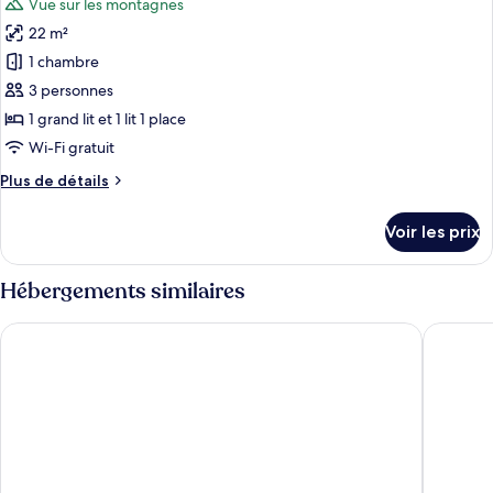
Vue sur les montagnes
Chambre
les
Double
22 m²
photos
Deluxe,
pour
1 chambre
vue
ce
montagne
3 personnes
type
1 grand lit et 1 lit 1 place
de
Wi-Fi gratuit
chambre :
Plus
Plus de détails
Chambre
de
Triple
détails
Voir les prix
Deluxe
sur
le
type
Hébergements similaires
de
chambre
Rustic Lodge Plitvice
Plitvice 
Chambre
Triple
Deluxe