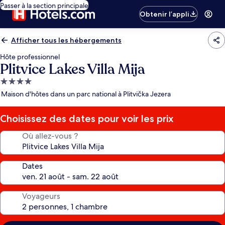
Passer à la section principale
Obtenir l’appli
Afficher tous les hébergements
Hôte professionnel
Plitvice Lakes Villa Mija
Hébergement
4.0 étoiles
Maison d'hôtes dans un parc national à Plitvička Jezera
Choisissez des dates pour voir les prix
Où allez-vous ?
Dates
Voyageurs