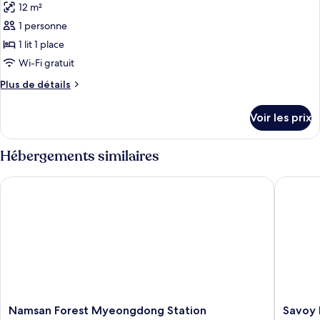
Familiale
12 m²
photos
(10
pour
1 personne
persons)
ce
1 lit 1 place
type
Wi-Fi gratuit
de
Plus
Plus de détails
chambre :
de
Chambre
détails
Voir les prix
sur
Simple
le
type
Hébergements similaires
de
chambre
Namsan Forest Myeongdong Station
Savoy Ho
Chambre
Simple
Namsan
Savoy
Namsan Forest Myeongdong Station
Savoy 