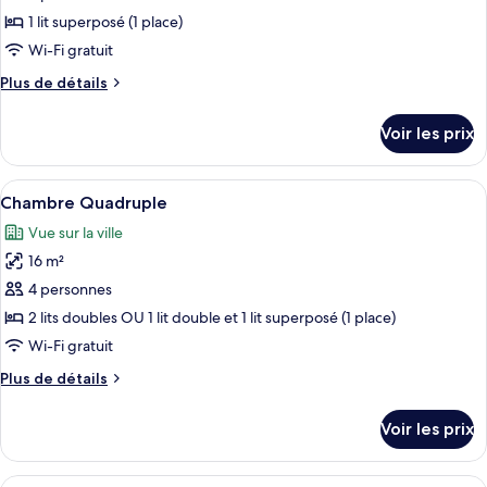
ce
1 lit superposé (1 place)
type
Wi-Fi gratuit
de
Plus
Plus de détails
chambre :
de
Chambre
détails
Voir les prix
sur
avec
le
lits
type
Afficher
Une chambre d’hôtel avec deux lits, u
jumeaux
12
de
Chambre Quadruple
toutes
(1
chambre
Vue sur la ville
Chambre
les
Bunkbed)
avec
16 m²
photos
lits
pour
4 personnes
jumeaux
ce
(1
2 lits doubles OU 1 lit double et 1 lit superposé (1 place)
Bunkbed)
type
Wi-Fi gratuit
de
Plus
Plus de détails
chambre :
de
Chambre
détails
Voir les prix
sur
Quadruple
le
type
Afficher
Une chambre moderne avec deux lits, u