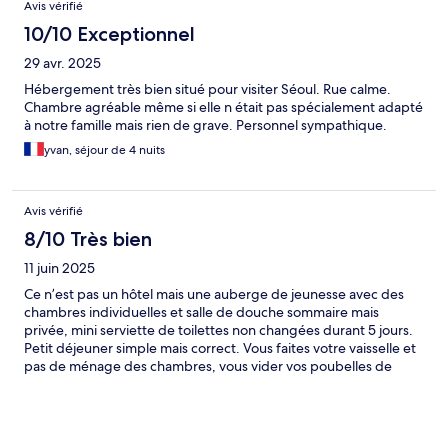
Avis vérifié
10/10 Exceptionnel
29 avr. 2025
Hébergement très bien situé pour visiter Séoul. Rue calme.
Chambre agréable même si elle n était pas spécialement adapté
à notre famille mais rien de grave. Personnel sympathique.
yvan, séjour de 4 nuits
Avis vérifié
8/10 Très bien
11 juin 2025
Ce n’est pas un hôtel mais une auberge de jeunesse avec des
chambres individuelles et salle de douche sommaire mais
privée, mini serviette de toilettes non changées durant 5 jours.
Petit déjeuner simple mais correct. Vous faites votre vaisselle et
pas de ménage des chambres, vous vider vos poubelles de
papier toilette usé. Lit confortable. Petite chambre sur micro
terrasse fermée par rideau de fer car donnant sur passage en
rez-de-chaussée. Terrasse en rooftop avec tables et chaises
mais sans transat ni parasol. très bien situé entre tour Namsan et