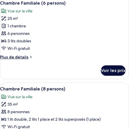
9
de
Chambre Familiale (6 persons)
toutes
chambre
Vue sur la ville
Chambre
les
Quadruple
25 m²
photos
pour
1 chambre
ce
6 personnes
type
3 lits doubles
de
Wi-Fi gratuit
chambre :
Plus
Plus de détails
Chambre
de
Familiale
détails
Voir les prix
(6
sur
le
persons)
type
Afficher
Une chambre de dortoir équipée de lits
17
de
Chambre Familiale (8 persons)
toutes
chambre
Vue sur la ville
Chambre
les
Familiale
35 m²
photos
(6
pour
8 personnes
persons)
ce
1 lit double, 2 lits 1 place et 2 lits superposés (1 place)
type
Wi-Fi gratuit