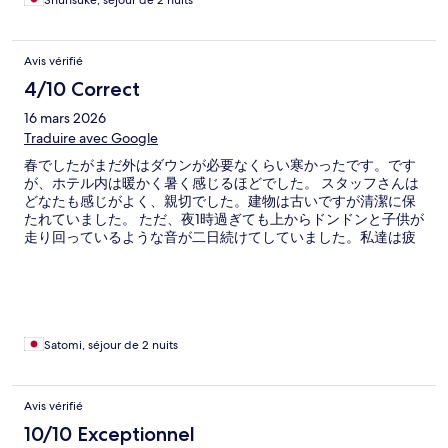
Shunsuke, séjour de 2 nuits
Avis vérifié
4/10 Correct
16 mars 2026
Traduire avec Google
春でしたがまだ外はダウンが必要なくらい寒かったです。です
が、ホテル内は暖かく暑く感じるほどでした。 スタッフさんは
どなたも感じがよく、親切でした。建物は古いですが清潔に保
たれていました。 ただ、夜1時過ぎても上からドンドンと子供が
走り回っているような音が二日続けてしていました。私達は疲
れていたので眠ることができましたが音に敏感な方はかなり苦
痛に感じると思います。 立地はバスも地下鉄もすぐなので便利
でした。
Satomi, séjour de 2 nuits
Avis vérifié
10/10 Exceptionnel