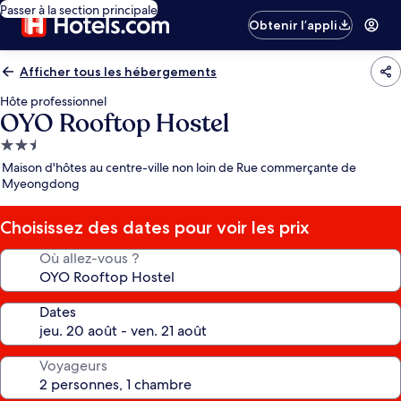
Passer à la section principale
Obtenir l’appli
Afficher tous les hébergements
Hôte professionnel
OYO Rooftop Hostel
Hébergement
2.5 étoiles
Maison d'hôtes au centre-ville non loin de Rue commerçante de
Myeongdong
Choisissez des dates pour voir les prix
Où allez-vous ?
Dates
Voyageurs