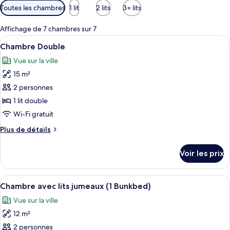
Filtres
Toutes les chambres
1 lit
2 lits
3+ lits
disponibles
pour
Affichage de 7 chambres sur 7
les
Afficher
Une chambre à coucher avec un lit, une
19
Chambre Double
chambres
toutes
Vue sur la ville
les
15 m²
photos
pour
2 personnes
ce
1 lit double
type
Wi-Fi gratuit
de
Plus
Plus de détails
chambre :
de
Chambre
détails
Voir les prix
sur
Double
le
type
Afficher
Une chambre avec un lit superposé, un 
6
de
Chambre avec lits jumeaux (1 Bunkbed)
toutes
chambre
Vue sur la ville
Chambre
les
Double
12 m²
photos
pour
2 personnes