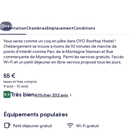
Rooftop
Hostel
cédent
Suivant
94+
Présentation
Chambres
Emplacement
Conditions
Vous serez comme un coq en pâte dans OYO Rooftop Hostel !
L'hébergement se trouve à moins de 10 minutes de marche de
points d'intérêt comme Parc de la Montagne Namsan et Rue
commerçante de Myeongdong. Parmi les services gratuits, l'accès
Wi-Fi et un petit déjeuner en libre-service proposé tous les jours,
entre 08 h 00 et 10 h 00. Marché Namdaemun et Cathédrale
Myeongdong se trouvent par ailleurs à moins de 15 minutes à pied.
Le
55 €
Les transports publics se situent à une courte distance à pied :
prix
taxes et frais compris
Station Myeong-dong est à 3 min et Station Hoehyeon, à 11 min.
actuel
9 août - 10 août
Chambre Double | Bureau, rideaux occ
est
Avis
Très bien
8,4
Afficher 202 avis
de
8,4 sur 10
voyageurs
55 €.
Équipements populaires
Petit déjeuner gratuit
Wi-Fi gratuit