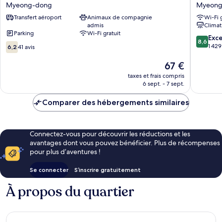
Forest
Hotel
Myeong-dong
Myeong
Myeongdong
Myeong
Transfert aéroport
Animaux de compagnie
Wi-Fi 
Station
dong
admis
Climat
Myeong-
Parking
Wi-Fi gratuit
dong
8.6
Exce
8,6
6.2
sur
1 429
6,2
41 avis
sur
10,
10,
Le
Excellen
67 €
41 avis
nouveau
1 429 avi
taxes et frais compris
prix
6 sept. - 7 sept.
est
de
Comparer des hébergements similaires
67 €
Connectez-vous pour découvrir les réductions et les
avantages dont vous pouvez bénéficier. Plus de récompenses
pour plus d’aventures !
Se connecter
S’inscrire gratuitement
À propos du quartier