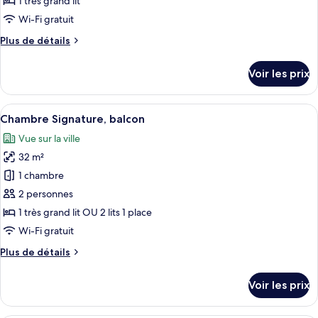
1 très grand lit
de
Wi-Fi gratuit
chambre :
Plus
Plus de détails
Suite,
de
1
détails
Voir les prix
très
sur
le
grand
type
Afficher
Une chambre d’hôtel moderne dotée d’un
lit,
4
de
Chambre Signature, balcon
toutes
vue
chambre
Vue sur la ville
Suite,
les
ville
1
32 m²
photos
très
pour
1 chambre
grand
ce
lit,
2 personnes
vue
type
1 très grand lit OU 2 lits 1 place
ville
de
Wi-Fi gratuit
chambre :
Plus
Plus de détails
Chambre
de
Signature,
détails
Voir les prix
balcon
sur
le
type