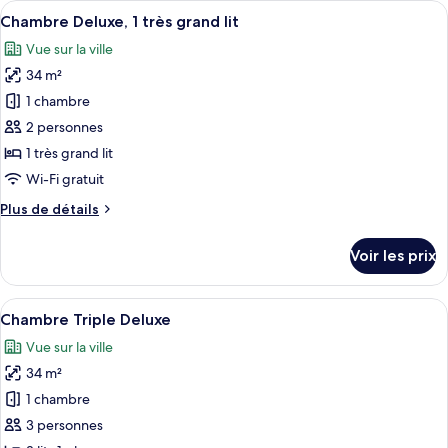
Afficher
Une chambre d’hôtel avec un grand lit,
vue
15
de
Chambre Deluxe, 1 très grand lit
toutes
ville
chambre
Vue sur la ville
Chambre
les
avec
34 m²
photos
lits
pour
1 chambre
jumeaux,
ce
vue
2 personnes
ville
type
1 très grand lit
de
Wi-Fi gratuit
chambre :
Plus
Plus de détails
Chambre
de
Deluxe,
détails
Voir les prix
1
sur
le
très
type
Afficher
Une chambre d’hôtel avec deux lits, u
grand
9
de
Chambre Triple Deluxe
toutes
lit
chambre
Vue sur la ville
Chambre
les
Deluxe,
34 m²
photos
1
pour
1 chambre
très
ce
grand
3 personnes
lit
type