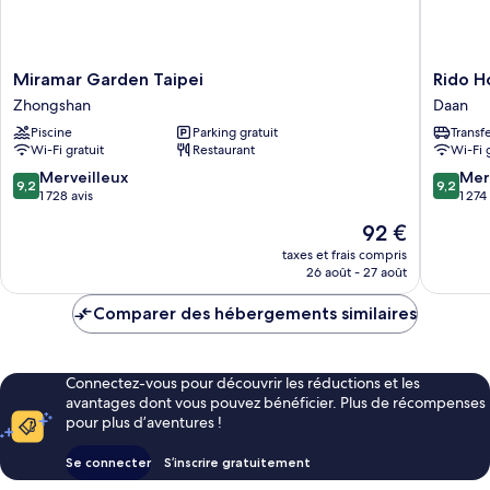
Miramar
Rido
Miramar Garden Taipei
Rido H
Garden
Hotel
Zhongshan
Daan
Taipei
Daan
Piscine
Parking gratuit
Transf
Zhongshan
Wi-Fi gratuit
Restaurant
Wi-Fi 
9.2
9.2
Merveilleux
Mer
9,2
9,2
sur
sur
1 728 avis
1 274
10,
10,
Le
92 €
Merveilleux,
Merveill
nouveau
1 728 avis
1 274 avi
taxes et frais compris
prix
26 août - 27 août
est
de
Comparer des hébergements similaires
92 €
Connectez-vous pour découvrir les réductions et les
avantages dont vous pouvez bénéficier. Plus de récompenses
pour plus d’aventures !
Se connecter
S’inscrire gratuitement