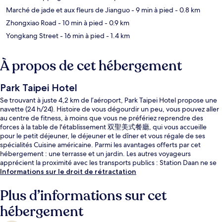
Marché de jade et aux fleurs de Jianguo
- 9 min à pied
- 0.8 km
Zhongxiao Road
- 10 min à pied
- 0.9 km
Yongkang Street
- 16 min à pied
- 1.4 km
À propos de cet hébergement
Park Taipei Hotel
Se trouvant à juste 4,2 km de l’aéroport, Park Taipei Hotel propose une
navette (24 h/24). Histoire de vous dégourdir un peu, vous pouvez aller
au centre de fitness, à moins que vous ne préfériez reprendre des
forces à la table de l'établissement 双聖美式餐廳, qui vous accueille
pour le petit déjeuner, le déjeuner et le dîner et vous régale de ses
spécialités Cuisine américaine. Parmi les avantages offerts par cet
hébergement : une terrasse et un jardin. Les autres voyageurs
apprécient la proximité avec les transports publics : Station Daan ne se
trouve qu'à quelques encablures, tandis que Station de métro Daan
Informations sur le droit de rétractation
Park se trouve à seulement 10 min de marche.
Plus d’informations sur cet
hébergement