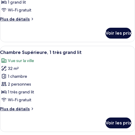
type
1 grand lit
de
Wi-Fi gratuit
chambre :
Plus
Plus de détails
Chambre
de
Standard
détails
Voir les prix
sur
le
type
Afficher
Chambre Supérieure, 1 très grand lit | 
9
de
Chambre Supérieure, 1 très grand lit
toutes
chambre
Vue sur la ville
Chambre
les
Standard
32 m²
photos
pour
1 chambre
ce
2 personnes
type
1 très grand lit
de
Wi-Fi gratuit
chambre :
Plus
Plus de détails
Chambre
de
Supérieure,
détails
Voir les prix
1
sur
le
très