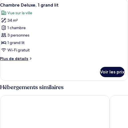
Afficher
Une chambre d’hôtel moderne dotée d’u
3
de
Chambre Deluxe, 1 grand lit
toutes
chambre
Vue sur la ville
Chambre
les
Signature,
34 m²
photos
balcon
pour
1 chambre
ce
3 personnes
type
1 grand lit
de
Wi-Fi gratuit
chambre :
Plus
Plus de détails
Chambre
de
Deluxe,
détails
Voir les prix
1
sur
le
grand
type
Hébergements similaires
lit
de
chambre
Miramar Garden Taipei
Rido Hot
Chambre
Deluxe,
1
grand
lit