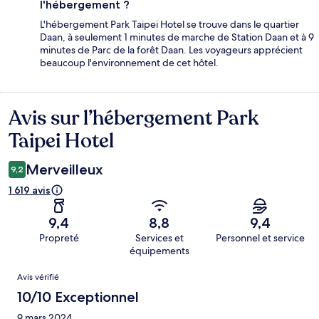
l'hébergement ?
L'hébergement Park Taipei Hotel se trouve dans le quartier
Daan, à seulement 1 minutes de marche de Station Daan et à 9
minutes de Parc de la forêt Daan. Les voyageurs apprécient
beaucoup l'environnement de cet hôtel.
Avis sur l’hébergement Park
Avis
Taipei Hotel
Merveilleux
9,2
1 619 avis
9,4
8,8
9,4
Propreté
Services et
Personnel et service
équipements
Avis
Avis vérifié
10/10 Exceptionnel
9 mars 2024