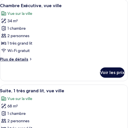
Afficher
Une chambre d’hôtel moderne avec un gr
7
de
Chambre Exécutive, vue ville
toutes
chambre
Vue sur la ville
Chambre
les
Exécutive
34 m²
photos
pour
1 chambre
ce
2 personnes
type
1 très grand lit
de
Wi-Fi gratuit
chambre :
Plus
Plus de détails
Chambre
de
Exécutive,
détails
Voir les prix
vue
sur
le
ville
type
Afficher
Une chambre d’hôtel avec un grand lit
4
de
Suite, 1 très grand lit, vue ville
toutes
chambre
Vue sur la ville
Chambre
les
Exécutive,
68 m²
photos
vue
pour
1 chambre
ville
ce
2 personnes
type