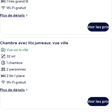
type
1 très grand lit
de
Wi-Fi gratuit
chambre :
Plus
Plus de détails
Chambre,
de
vue
détails
Voir les prix
ville
sur
le
type
Afficher
Une chambre d’hôtel avec deux lits, un
4
de
Chambre avec lits jumeaux, vue ville
toutes
chambre
Vue sur la ville
Chambre,
les
vue
32 m²
photos
ville
pour
1 chambre
ce
2 personnes
type
2 lits 1 place
de
Wi-Fi gratuit
chambre :
Plus
Plus de détails
Chambre
de
avec
détails
Voir les prix
lits
sur
le
jumeaux,
type