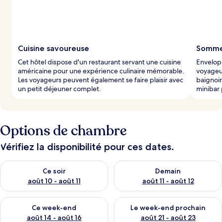
Cuisine savoureuse
Somme
Cet hôtel dispose d'un restaurant servant une cuisine
Envelopp
américaine pour une expérience culinaire mémorable.
voyageu
Les voyageurs peuvent également se faire plaisir avec
baignoir
un petit déjeuner complet.
minibar 
Options de chambre
Vérifiez la disponibilité pour ces dates.
Vérifier la disponibilité pour ce soir août 10 - août 11
Vérifier la disponibilité pour 
Ce soir
Demain
août 10 - août 11
août 11 - août 12
Vérifier la disponibilité pour ce week-end août 14 - août 16
Vérifier la disponibilité pour
Ce week-end
Le week-end prochain
août 14 - août 16
août 21 - août 23