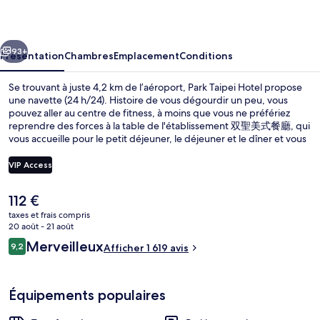
Hotel
cédent
Suivant
93+
Présentation
Chambres
Emplacement
Conditions
Se trouvant à juste 4,2 km de l’aéroport, Park Taipei Hotel propose
une navette (24 h/24). Histoire de vous dégourdir un peu, vous
pouvez aller au centre de fitness, à moins que vous ne préfériez
reprendre des forces à la table de l'établissement 双聖美式餐廳, qui
vous accueille pour le petit déjeuner, le déjeuner et le dîner et vous
régale de ses spécialités Cuisine américaine. Parmi les avantages
offerts par cet hébergement : une terrasse et un jardin. Les autres
VIP Access
voyageurs apprécient la proximité avec les transports publics :
Station Daan ne se trouve qu'à quelques encablures, tandis que
Le
112 €
Station de métro Daan Park se trouve à seulement 10 min de
Réception
prix
marche.
taxes et frais compris
actuel
20 août - 21 août
est
Avis
Merveilleux
9,2
Afficher 1 619 avis
de
9,2 sur 10
voyageurs
112 €.
Équipements populaires