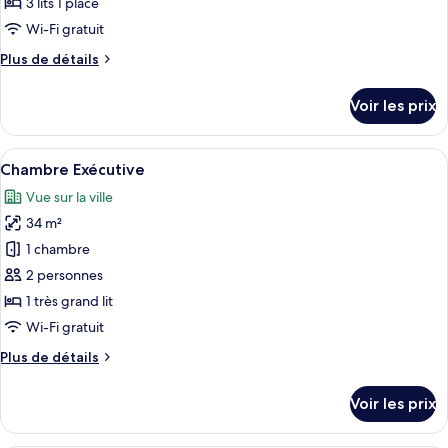
3 lits 1 place
de
Wi-Fi gratuit
chambre :
Plus
Plus de détails
Chambre
de
Triple
détails
Voir les prix
Deluxe
sur
le
type
Afficher
Une chambre d’hôtel moderne avec un li
6
de
Chambre Exécutive
toutes
chambre
Vue sur la ville
Chambre
les
Triple
34 m²
photos
Deluxe
pour
1 chambre
ce
2 personnes
type
1 très grand lit
de
Wi-Fi gratuit
chambre :
Plus
Plus de détails
Chambre
de
Exécutive
détails
Voir les prix
sur
le
type