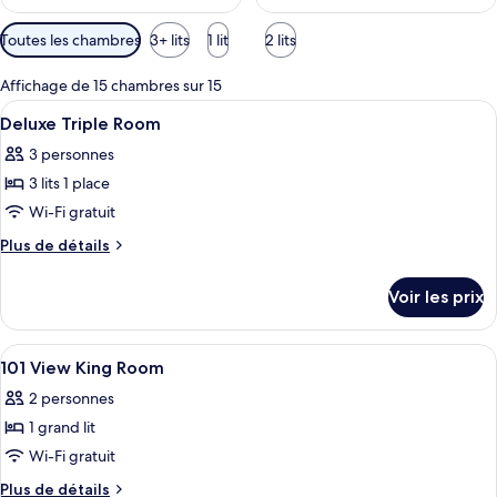
Filtres
Toutes les chambres
3+ lits
1 lit
2 lits
disponibles
pour
Affichage de 15 chambres sur 15
les
Afficher
Une chambre d’hôtel avec trois lits, un
9
Deluxe Triple Room
chambres
toutes
3 personnes
les
3 lits 1 place
photos
pour
Wi-Fi gratuit
ce
Plus
Plus de détails
type
de
détails
de
Voir les prix
sur
chambre :
le
Deluxe
type
Afficher
Une chambre d’hôtel équipée d’un lit, 
4
Triple
de
101 View King Room
toutes
chambre
Room
2 personnes
Deluxe
les
Triple
1 grand lit
photos
Room
pour
Wi-Fi gratuit
ce
Plus
Plus de détails