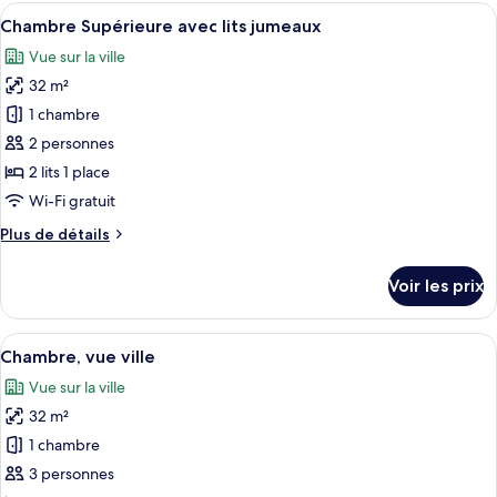
type
Afficher
Une chambre d’hôtel avec deux lits, u
grand
4
de
Chambre Supérieure avec lits jumeaux
toutes
lit
chambre
Vue sur la ville
Chambre
les
Supérieure,
32 m²
photos
1
pour
1 chambre
très
ce
grand
2 personnes
lit
type
2 lits 1 place
de
Wi-Fi gratuit
chambre :
Plus
Plus de détails
Chambre
de
Supérieure
détails
Voir les prix
avec
sur
le
lits
type
Afficher
Une chambre d’hôtel moderne, dotée d’
jumeaux
5
de
Chambre, vue ville
toutes
chambre
Vue sur la ville
Chambre
les
Supérieure
32 m²
photos
avec
pour
1 chambre
lits
ce
jumeaux
3 personnes