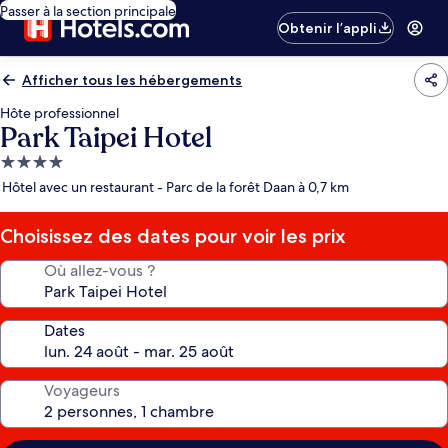
Passer à la section principale
Obtenir l’appli
Afficher tous les hébergements
Hôte professionnel
Park Taipei Hotel
Hébergement
4.0 étoiles
Hôtel avec un restaurant - Parc de la forêt Daan à 0,7 km
Choisissez des dates pour voir les prix
Où allez-vous ?
Dates
Voyageurs